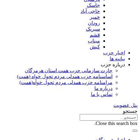
جاسک
حاجی آباد
خمیر
رودان
سیریک
قشم
میناب
کیش
اخبار حزب
بیانیه ها
درباره حزب
چارت سازمانی حزب همت استان هرمزگان
اساسنامه حزب همدلی مردم تحول خواه (همت)
مرامنامه حزب همدلی مردم تحول خواه(همت)
درباره ما
تماس با ما
پنل عضویت
جستجو
Close this search box.
اخبار هرمزگان