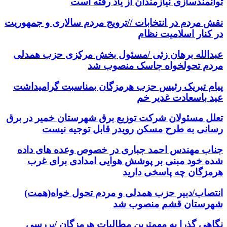
توانمندسازی نیازمندان از یاد رفته است
نقش مردم در انتخابات //ترویج مردم سالاری و جمهوریت
در کنار اسلامیت نظام
عبدالله برهان زئی /مسئول بخش مرکزی حزب همدلی
مردم تحولخواه جاسک منصوب شد
پیام تبریک رئیس حزب هرمزگان بمناسبت گرامیداشت
عید باسعادت غدیر خم
تعلل مسئولان شرکت توزیع برق شهرستان خمیر در برق
رسانی به طرح مسکن رویدر قابل توجیه نیست
جناب مهندس احمد جباری در خصوص وعده های داده
شده خود مبنی بر پوشش هوایی امدادی برای غرب
هرمزگان چه پاسخی دارید
انتصاب/دبیر حزب همدلی و مردم تحول خواه(همت)
شهرستان قشم منصوب شد
نگاهی گذرا به مهمترین مطالبات هرمزگان /بررسی