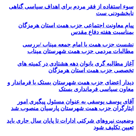
سوء استفاده از فقر مردم برای اهداف سیاسی گناهی
نابخشودنی ست
پیام معاونت اجتماعی حزب همت استان هرمزگان
بمناسبت هفته دفاع مقدس
نشست حزب همت با امام جمعه میناب /بررسی
مطالبات مردمی حزب همت شهرستان میناب
آغاز مطالبه گری بانوان دهه هشتادی در کمیته های
تخصصی حزب همت استان هرمزگان
دیدار اعضای حزب همت شهرستان بستک با فرماندار و
معاون سیاسی فرمانداری بستک
آقای یوسف یوسفی به عنوان مسئول پیگیری امور
ایثارگران حزب همت شهرستان پارسیان منصوب شد
وضعیت نیروهای شرکتی ادارات تا پایان سال جاری باید
تعیین تکلیف شود