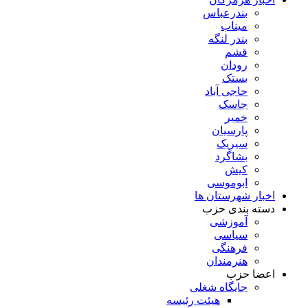
بندرعباس
میناب
بندر لنگه
قشم
رودان
بستک
حاجی آباد
جاسک
خمیر
پارسیان
سیریک
بشاگرد
کیش
ابوموسی
اخبار شهرستان ها
دسته بندی حزب
آموزشی
سیاسی
فرهنگی
هنرمندان
اعضا حزب
جایگاه شغلی
هیئت رئیسه