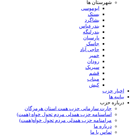
شهرستان ها
ابوموسی
بستک
بشاگرد
بندرعباس
بندرلنگه
پارسیان
جاسک
حاجی آباد
خمیر
رودان
سیریک
قشم
میناب
کیش
اخبار حزب
بیانیه ها
درباره حزب
چارت سازمانی حزب همت استان هرمزگان
اساسنامه حزب همدلی مردم تحول خواه (همت)
مرامنامه حزب همدلی مردم تحول خواه(همت)
درباره ما
تماس با ما