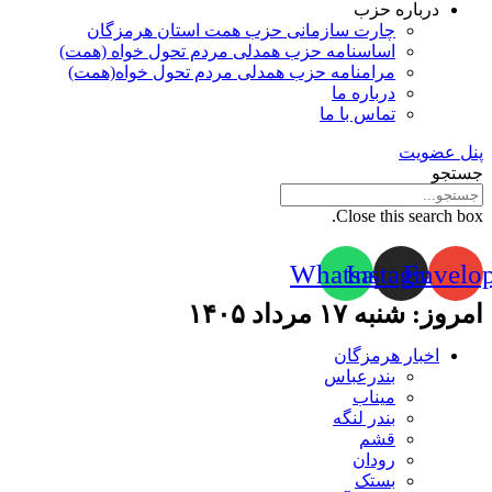
درباره حزب
چارت سازمانی حزب همت استان هرمزگان
اساسنامه حزب همدلی مردم تحول خواه (همت)
مرامنامه حزب همدلی مردم تحول خواه(همت)
درباره ما
تماس با ما
پنل عضویت
جستجو
Close this search box.
Whatsapp
Instagram
Envelo
امروز: شنبه ۱۷ مرداد ۱۴۰۵
اخبار هرمزگان
بندرعباس
میناب
بندر لنگه
قشم
رودان
بستک