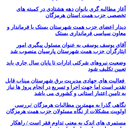
آغاز مطالبه گری بانوان دهه هشتادی در کمیته های
تخصصی حزب همت استان هرمزگان
دیدار اعضای حزب همت شهرستان بستک با فرماندار و
معاون سیاسی فرمانداری بستک
آقای یوسف یوسفی به عنوان مسئول پیگیری امور
ایثارگران حزب همت شهرستان پارسیان منصوب شد
وضعیت نیروهای شرکتی ادارات تا پایان سال جاری باید
تعیین تکلیف شود
فعالیت های جهادی مدیریت برق شهرستان میناب قابل
تقدیر است اما جهت اجرا و تسریع در انجام پروژ ها نیاز
به تامین اعتبار استانی و کشوری می باشد
نگاهی گذرا به مهمترین مطالبات هرمزگان /بررسی
اولویت مشکلات از نگاه مسئولان حزب همت هرمزگان
مستمری های اندک به معنی تداوم فقر است / راهکار