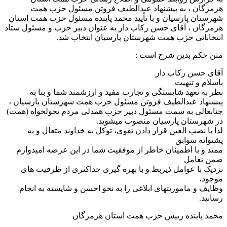
هرمزگان ، به پیشنهاد عبدالطیف فروتن مسئول حزب همت
شهرستان پارسیان و با تأیید محمد پاینده مسئول حزب همت استان
هرمزگان ، آقای حسن رکاب دار به عنوان دبیر حزب و مسئول ستاد
انتخاباتی حزب همت شهرستان پارسیان انتخاب شد.
متن حکم بدین شرح است :
آقای حسن رکاب دار
باسلام و تنهیت
نظر به تعهد شایستگی و تجارب مفید و ارزشمند شما و بنا به
پیشنهاد عبدالطیف فروتن مسئول حزب همت شهرستان پارسیان ،
جنابعالی به سمت مسئول دبیر حزب همدلی مردم تحولخواه (همت)
در شهرستان پارسیان منصوب میشوید.
لذا با نصب العین قرار دادن تقوی، توکل به خداوند متعال و به
پشتوانه سوابق
ممتد و با اطمینان خاطر از موفقیت شما در این عرصه امیدوارم
ضمن تعامل
نزدیک با عوامل ذیربط و با بهره گیری حداکثری از ظرفیت های
موجود،
وظایف و ماموریتهای ابلاغی را به نحو احسن و شایسته به انجام
رسانید.
محمد پاینده رییس حزب همت استان هرمزگان