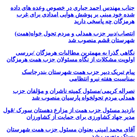
جناب مهندس احمد جباری در خصوص وعده های داده
شده خود مبنی بر پوشش هوایی امدادی برای غرب
هرمزگان چه پاسخی دارید
انتصاب/دبیر حزب همدلی و مردم تحول خواه(همت)
شهرستان قشم منصوب شد
نگاهی گذرا به مهمترین مطالبات هرمزگان /بررسی
اولویت مشکلات از نگاه مسئولان حزب همت هرمزگان
پیام تبریک دبیر حزب همت شهرستان بندرجاسک
بمناسبت هفته نیرو انتظامی
نصراله کریمی/مسئول کمیته ناشران و مؤلفان حزب
همدلی مردم تحولخواه پارسیان منصوب شد
بازدید مسئول حزب همت از مزارع دهستان سورک /قول
مدیر جهاد کشاورزی برای حمایت از کشاورزان
آقای محمد امینی بعنوان مسئول حزب همت شهرستان
بستک منصوب شد