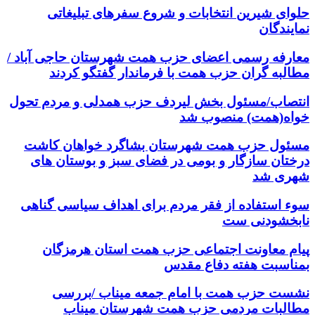
حلوای شیرین انتخابات و شروع سفرهای تبلیغاتی
نمایندگان
معارفه رسمی اعضای حزب همت شهرستان حاجی آباد /
مطالبه گران حزب همت با فرماندار گفتگو کردند
انتصاب/مسئول بخش لیردف حزب همدلی و مردم تحول
خواه(همت) منصوب شد
مسئول حزب همت شهرستان بشاگرد خواهان کاشت
درختان سازگار و بومی در فضای سبز و بوستان های
شهری شد
سوء استفاده از فقر مردم برای اهداف سیاسی گناهی
نابخشودنی ست
پیام معاونت اجتماعی حزب همت استان هرمزگان
بمناسبت هفته دفاع مقدس
نشست حزب همت با امام جمعه میناب /بررسی
مطالبات مردمی حزب همت شهرستان میناب