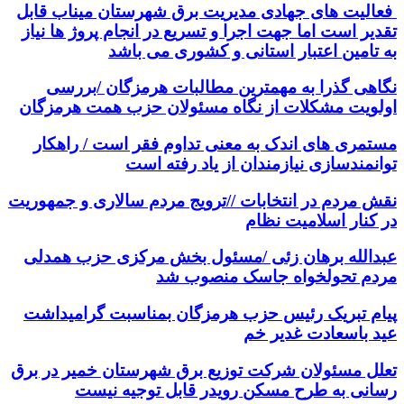
فعالیت های جهادی مدیریت برق شهرستان میناب قابل
تقدیر است اما جهت اجرا و تسریع در انجام پروژ ها نیاز
به تامین اعتبار استانی و کشوری می باشد
نگاهی گذرا به مهمترین مطالبات هرمزگان /بررسی
اولویت مشکلات از نگاه مسئولان حزب همت هرمزگان
مستمری های اندک به معنی تداوم فقر است / راهکار
توانمندسازی نیازمندان از یاد رفته است
نقش مردم در انتخابات //ترویج مردم سالاری و جمهوریت
در کنار اسلامیت نظام
عبدالله برهان زئی /مسئول بخش مرکزی حزب همدلی
مردم تحولخواه جاسک منصوب شد
پیام تبریک رئیس حزب هرمزگان بمناسبت گرامیداشت
عید باسعادت غدیر خم
تعلل مسئولان شرکت توزیع برق شهرستان خمیر در برق
رسانی به طرح مسکن رویدر قابل توجیه نیست