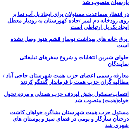
پارسیان منصوب شد
در انتظار مساعدت مسئولان برای ایجاد پل آب نما بر
روی رودخانه دم لمیر /جاده کهورستان به رودبار معطل
ایجاد یک پل ارتباطی است
برق خانه های بهداشت نوساز قشم هنوز وصل نشده
است
حلوای شیرین انتخابات و شروع سفرهای تبلیغاتی
نمایندگان
معارفه رسمی اعضای حزب همت شهرستان حاجی آباد /
مطالبه گران حزب همت با فرماندار گفتگو کردند
انتصاب/مسئول بخش لیردف حزب همدلی و مردم تحول
خواه(همت) منصوب شد
مسئول حزب همت شهرستان بشاگرد خواهان کاشت
درختان سازگار و بومی در فضای سبز و بوستان های
شهری شد