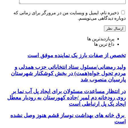
ذخیره نام، ایمیل و وبسایت من در مرورگر برای زمانی که
دوباره دیدگاهی می‌نویسم.
پربازدیدترین ها
داغ ترین ها
تخصص از صفات بارز یک نماینده موفق است
ولید رمضانی/مسئول ستاد انتخاباتی حزب همدلی و
مردم تحول خواه(همت) در بخش کوشکنار شهرستان
پارسیان منصوب شد
در انتظار مساعدت مسئولان برای ایجاد پل آب نما بر
روی رودخانه دم لمیر /جاده کهورستان به رودبار معطل
ایجاد یک پل ارتباطی است
برق خانه های بهداشت نوساز قشم هنوز وصل نشده
است