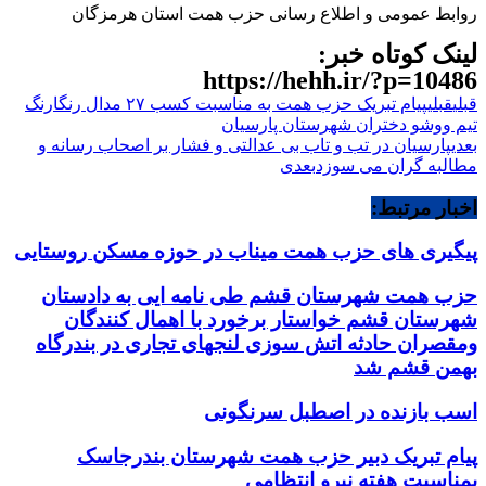
روابط عمومی و اطلاع رسانی حزب همت استان هرمزگان
لینک کوتاه خبر:
https://hehh.ir/?p=10486
قبلی
قبلی
پیام تبریک حزب همت به مناسبت کسب ۲۷ مدال رنگارنگ
تیم ووشو دختران شهرستان پارسیان
بعدی
پارسیان در تب و تاب بی عدالتی و فشار بر اصحاب رسانه و
مطالبه گران می سوزد
بعدی
اخبار مرتبط:
پیگیری های حزب همت میناب در حوزه مسکن روستایی
حزب همت شهرستان قشم طی نامه ایی به دادستان
شهرستان قشم خواستار برخورد با اهمال کنندگان
ومقصران حادثه اتش سوزی لنجهای تجاری در بندرگاه
بهمن قشم شد
اسب بازنده در اصطبل سرنگونی
پیام تبریک دبیر حزب همت شهرستان بندرجاسک
بمناسبت هفته نیرو انتظامی