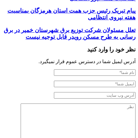
پیام تبریک رئیس حزب همت استان هرمزگان بمناسبت
هفته نیروی انتظامی
تعلل مسئولان شرکت توزیع برق شهرستان خمیر در برق
رسانی به طرح مسکن رویدر قابل توجیه نیست
نظر خود را وارد کنید
آدرس ایمیل شما در دسترس عموم قرار نمیگیرد.