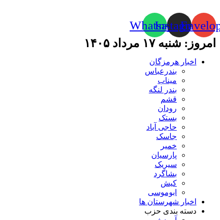
Whatsapp
Instagram
Envelo
امروز: شنبه ۱۷ مرداد ۱۴۰۵
اخبار هرمزگان
بندرعباس
میناب
بندر لنگه
قشم
رودان
بستک
حاجی آباد
جاسک
خمیر
پارسیان
سیریک
بشاگرد
کیش
ابوموسی
اخبار شهرستان ها
دسته بندی حزب