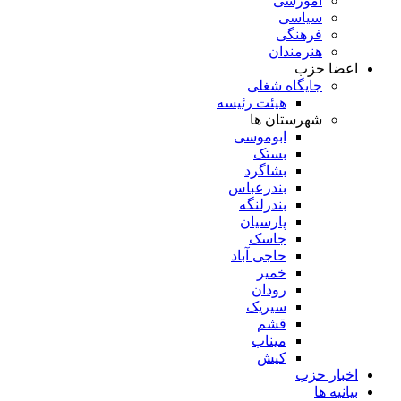
آموزشی
سیاسی
فرهنگی
هنرمندان
اعضا حزب
جایگاه شغلی
هیئت رئیسه
شهرستان ها
ابوموسی
بستک
بشاگرد
بندرعباس
بندرلنگه
پارسیان
جاسک
حاجی آباد
خمیر
رودان
سیریک
قشم
میناب
کیش
اخبار حزب
بیانیه ها