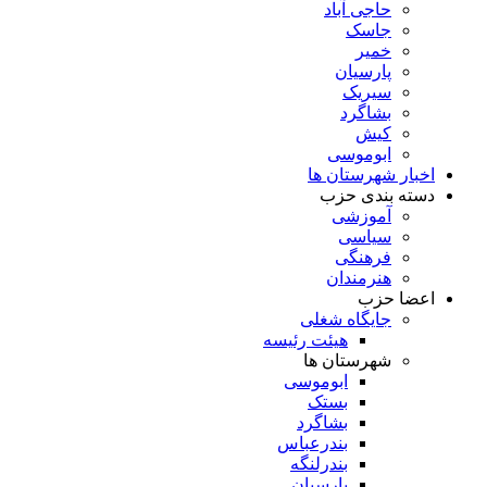
حاجی آباد
جاسک
خمیر
پارسیان
سیریک
بشاگرد
کیش
ابوموسی
اخبار شهرستان ها
دسته بندی حزب
آموزشی
سیاسی
فرهنگی
هنرمندان
اعضا حزب
جایگاه شغلی
هیئت رئیسه
شهرستان ها
ابوموسی
بستک
بشاگرد
بندرعباس
بندرلنگه
پارسیان