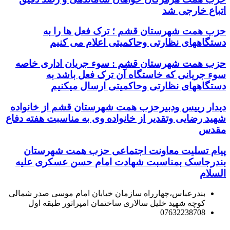
اتباع خارجی شد
حزب همت شهرستان قشم ؛ ترک فعل ها را به
دستگاههای نظارتی وحاکمیتی اعلام می کنیم
حزب همت شهرستان قشم : سوء جریان اداری خاصه
سوء جریانی که خاستگاه آن ترک فعل باشد به
دستگاههای نظارتی وحاکمیتی ارسال میکنیم
دیدار رییس ودبیرحزب همت شهرستان قشم از خانواده
شهید رضایی وتقدیر از خانواده وی به مناسبت هفته دفاع
مقدس
پیام تسلیت معاونت اجتماعی حزب همت شهرستان
بندرجاسک بمناسبت شهادت امام حسن عسکری علیه
السلام
بندرعباس،چهارراه سازمان خیابان امام موسی صدر شمالی
کوچه شهید خلیل سالاری ساختمان امپراتور طبقه اول
07632238708