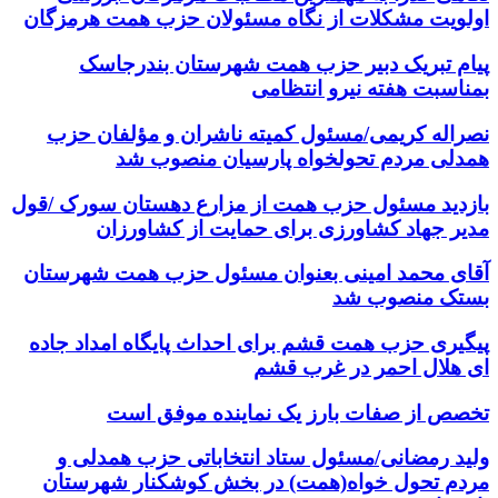
اولویت مشکلات از نگاه مسئولان حزب همت هرمزگان
پیام تبریک دبیر حزب همت شهرستان بندرجاسک
بمناسبت هفته نیرو انتظامی
نصراله کریمی/مسئول کمیته ناشران و مؤلفان حزب
همدلی مردم تحولخواه پارسیان منصوب شد
بازدید مسئول حزب همت از مزارع دهستان سورک /قول
مدیر جهاد کشاورزی برای حمایت از کشاورزان
آقای محمد امینی بعنوان مسئول حزب همت شهرستان
بستک منصوب شد
پیگیری حزب همت قشم برای احداث پایگاه امداد جاده
ای هلال احمر در غرب قشم
تخصص از صفات بارز یک نماینده موفق است
ولید رمضانی/مسئول ستاد انتخاباتی حزب همدلی و
مردم تحول خواه(همت) در بخش کوشکنار شهرستان