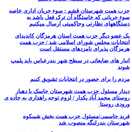
حزب همت شهرستان قشم : سوء جریان اداری خاصه
سوء جریانی که خاستگاه آن ترک فعل باشد به
دستگاههای نظارتی وحاکمیتی ارسال میکنیم
یک عضو دیگر حزب همت استان هرمزگان کاندیدای
انتخابات مجلس شورای اسلامی شد / حزب همت
هرمزگان پذیرای نامزدهای مستقل است
انبار های ضایعاتی در سطح شهر بندرعباس باید پلمپ
شوند
مردم را برای حضور در انتخابات تشویق کنیم
دیدار مسئول حزب همت شهرستان جاسک با دهیار
روستای محمد آباد یکدار / لزوم توجه راهداری به جاده ی
ورودی روستا
فرید جاسمی/مسئول حزب همت بخش شیبکوه
شهرستان بندرلنگه منصوب شد