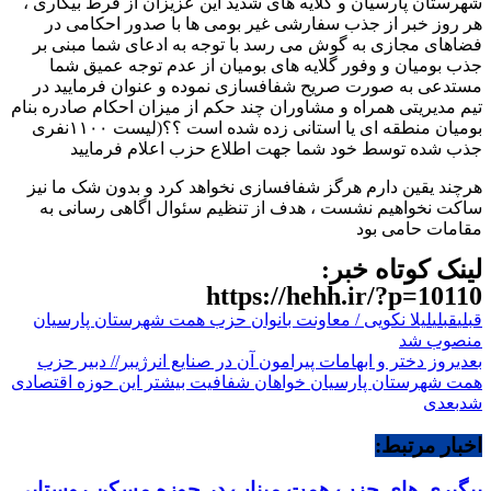
شهرستان پارسیان و گلایه های شدید این عزیزان از فرط بیکاری ،
هر روز خبر از جذب سفارشی غیر بومی ها با صدور احکامی در
فضاهای مجازی به گوش می رسد با توجه به ادعای شما مبنی بر
جذب بومیان و وفور گلایه های بومیان از عدم توجه عمیق شما
مستدعی به صورت صریح شفافسازی نموده و عنوان فرمایید در
تیم مدیریتی همراه و مشاوران چند حکم از میزان احکام صادره بنام
بومیان منطقه ای یا استانی زده شده است ؟؟(لیست ۱۱۰۰نفری
جذب شده توسط خود شما جهت اطلاع حزب اعلام فرمایید
هرچند یقین دارم هرگز شفافسازی نخواهد کرد و بدون شک ما نیز
ساکت نخواهیم نشست ، هدف از تنظیم سئوال اگاهی رسانی به
مقامات حامی بود
لینک کوتاه خبر:
https://hehh.ir/?p=10110
قبلی
قبلی
لیلا نکویی / معاونت بانوان حزب همت شهرستان پارسیان
منصوب شد
بعدی
روز دختر و ابهامات پیرامون آن در صنایع انرژیبر// دبیر حزب
همت شهرستان پارسیان خواهان شفافیت بیشتر این حوزه اقتصادی
شد
بعدی
اخبار مرتبط:
پیگیری های حزب همت میناب در حوزه مسکن روستایی