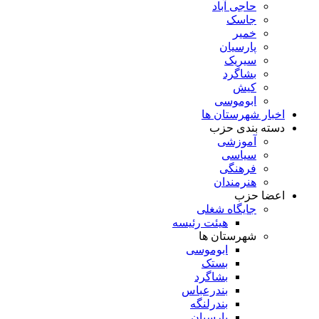
حاجی آباد
جاسک
خمیر
پارسیان
سیریک
بشاگرد
کیش
ابوموسی
اخبار شهرستان ها
دسته بندی حزب
آموزشی
سیاسی
فرهنگی
هنرمندان
اعضا حزب
جایگاه شغلی
هیئت رئیسه
شهرستان ها
ابوموسی
بستک
بشاگرد
بندرعباس
بندرلنگه
پارسیان