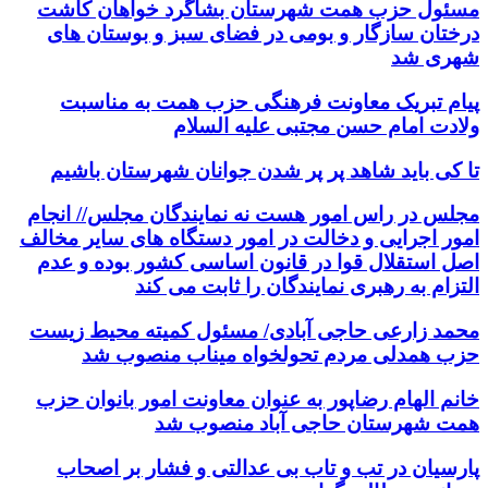
مسئول حزب همت شهرستان بشاگرد خواهان کاشت
درختان سازگار و بومی در فضای سبز و بوستان های
شهری شد
پیام تبریک معاونت فرهنگی حزب همت به مناسبت
ولادت امام حسن مجتبی علیه السلام
تا کی باید شاهد پر پر شدن جوانان شهرستان باشیم
مجلس در راس امور هست نه نمایندگان مجلس// انجام
امور اجرایی و دخالت در امور دستگاه های سایر مخالف
اصل استقلال قوا در قانون اساسی کشور بوده و عدم
التزام به رهبری نمایندگان را ثابت می کند
محمد زارعی حاجی آبادی/ مسئول کمیته محیط زیست
حزب همدلی مردم تحولخواه میناب منصوب شد
خانم الهام رضاپور به عنوان معاونت امور بانوان حزب
همت شهرستان حاجی آباد منصوب شد
پارسیان در تب و تاب بی عدالتی و فشار بر اصحاب