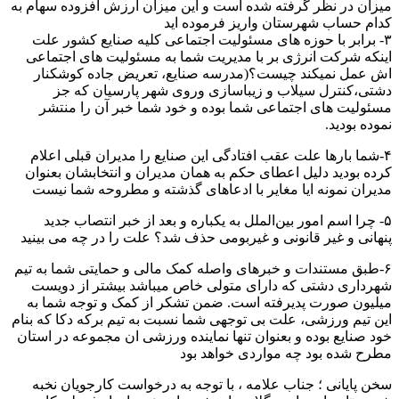
میزان در نظر گرفته شده است و این میزان ارزش افزوده سهام به
کدام حساب شهرستان واریز فرموده اید
۳- برابر با حوزه های مسئولیت اجتماعی کلیه صنایع کشور علت
اینکه شرکت انرژی بر با مدیریت شما به مسئولیت های اجتماعی
اش عمل نمیکند چیست؟(مدرسه صنایع، تعریض جاده کوشکنار
دشتی،کنترل سیلاب و زیباسازی وروی شهر پارسیان که جز
مسئولیت های اجتماعی شما بوده و خود شما خبر آن را منتشر
نموده بودید.
۴-شما بارها علت عقب افتادگی این صنایع را مدیران قبلی اعلام
کرده بودید دلیل اعطای حکم به همان مدیران و انتخابشان بعنوان
مدیران نمونه ایا مغایر با ادعاهای گذشته و مطروحه شما نیست
۵- چرا اسم امور بین‌الملل به یکباره و بعد از خبر انتصاب جدید
پنهانی و غیر قانونی و غیربومی حذف شد؟ علت را در چه می بینید
۶-طبق مستندات و خبرهای واصله کمک مالی و حمایتی شما به تیم
شهرداری دشتی که دارای متولی خاص میباشد بیشتر از دویست
میلیون صورت پدیرفته است. ضمن تشکر از کمک و توجه شما به
این تیم ورزشی، علت بی توجهی شما نسبت به تیم برکه دکا که بنام
خود صنایع بوده و بعنوان تنها نماینده ورزشی ان مجموعه در استان
مطرح شده بود چه مواردی خواهد بود
سخن پایانی ؛ جناب علامه ، با توجه به درخواست کارجویان نخبه