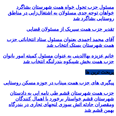
مسئول حزب تحول خواه همت شهرستان بشاگرد
خواهان توجه جدی مسئولان به اشتغال‌زایی در مناطق
روستایی بشاگرد شد
تقدیر حزب همت سیریک از مسئولان قضایی
آقای محمد احمدی بعنوان مسئول ستاد انتخاباتی حزب
همت شهرستان بستک انتخاب شد
خانم عزیزه بهاالدینی به عنوان مسئول کمیته امور بانوان
حزب همت بخش شیبکوه بندرلنگه انتخاب شد
پربحث ترین ها
پیگیری های حزب همت میناب در حوزه مسکن روستایی
حزب همت شهرستان قشم طی نامه ایی به دادستان
شهرستان قشم خواستار برخورد با اهمال کنندگان
ومقصران حادثه اتش سوزی لنجهای تجاری در بندرگاه
بهمن قشم شد