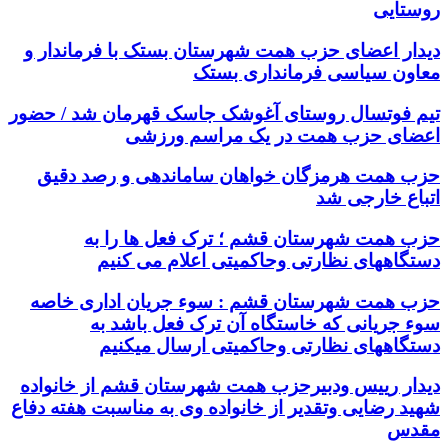
روستایی
دیدار اعضای حزب همت شهرستان بستک با فرماندار و
معاون سیاسی فرمانداری بستک
تیم فوتسال روستای آغوشک جاسک قهرمان شد / حضور
اعضای حزب همت در یک مراسم ورزشی
حزب همت هرمزگان خواهان ساماندهی و رصد دقیق
اتباع خارجی شد
حزب همت شهرستان قشم ؛ ترک فعل ها را به
دستگاههای نظارتی وحاکمیتی اعلام می کنیم
حزب همت شهرستان قشم : سوء جریان اداری خاصه
سوء جریانی که خاستگاه آن ترک فعل باشد به
دستگاههای نظارتی وحاکمیتی ارسال میکنیم
دیدار رییس ودبیرحزب همت شهرستان قشم از خانواده
شهید رضایی وتقدیر از خانواده وی به مناسبت هفته دفاع
مقدس