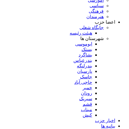
آموزشی
سیاسی
فرهنگی
هنرمندان
اعضا حزب
جایگاه شغلی
هیئت رئیسه
شهرستان ها
ابوموسی
بستک
بشاگرد
بندرعباس
بندرلنگه
پارسیان
جاسک
حاجی آباد
خمیر
رودان
سیریک
قشم
میناب
کیش
اخبار حزب
بیانیه ها