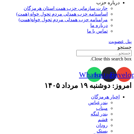
درباره حزب
چارت سازمانی حزب همت استان هرمزگان
اساسنامه حزب همدلی مردم تحول خواه (همت)
مرامنامه حزب همدلی مردم تحول خواه(همت)
درباره ما
تماس با ما
پنل عضویت
جستجو
Close this search box.
Whatsapp
Instagram
Envelo
امروز: دوشنبه ۱۹ مرداد ۱۴۰۵
اخبار هرمزگان
بندرعباس
میناب
بندر لنگه
قشم
رودان
بستک