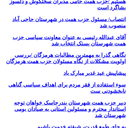
هستیم /حزب همت حامی مدیران سختکوش و دلسوز
بشاگرد است
انتصاب/ مسئول حزب همت در شهرستان حاجی آباد
منصوب شد
آقای عبدالله رئیسی به عنوان معاونت سیاسی حزب
همت شهرستان بستک انتخاب شد
نگاهی گذرا به مهمترین مطالبات هرمزگان /بررسی
اولویت مشکلات از نگاه مسئولان حزب همت هرمزگان
پیشاپیش عید غدیر مبارک باد
سوء استفاده از فقر مردم برای اهداف سیاسی گناهی
نابخشودنی ست
دبیر حزب همت شهرستان بندرجاسک خواهان توجه
استاندار محترم و مسئولین استانی به صیادان بومی
شهرستان شد
به جای طمع قدرت، شیفته خدمت باشیم