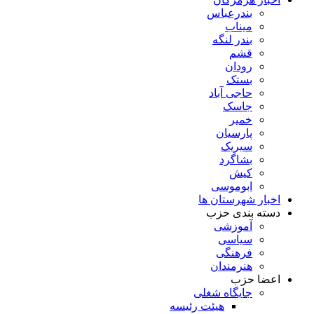
بندرعباس
میناب
بندر لنگه
قشم
رودان
بستک
حاجی آباد
جاسک
خمیر
پارسیان
سیریک
بشاگرد
کیش
ابوموسی
اخبار شهرستان ها
دسته بندی حزب
آموزشی
سیاسی
فرهنگی
هنرمندان
اعضا حزب
جایگاه شغلی
هیئت رئیسه