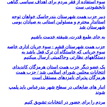
سوء استفاده از فقر مردم برای اهداف سیاسی گناهی
نابخشودنی ست
دبیر حزب همت شهرستان بندرجاسک خواهان توجه
استاندار محترم و مسئولین استانی به صیادان بومی
شهرستان شد
به جای طمع قدرت، شیفته خدمت باشیم
حزب همت شهرستان قشم : سوء جریان اداری خاصه
سوء جریانی که خاستگاه آن ترک فعل باشد به
دستگاههای نظارتی وحاکمیتی ارسال میکنیم
یک عضو دیگر حزب همت استان هرمزگان کاندیدای
انتخابات مجلس شورای اسلامی شد / حزب همت
هرمزگان پذیرای نامزدهای مستقل است
انبار های ضایعاتی در سطح شهر بندرعباس باید پلمپ
شوند
مردم را برای حضور در انتخابات تشویق کنیم