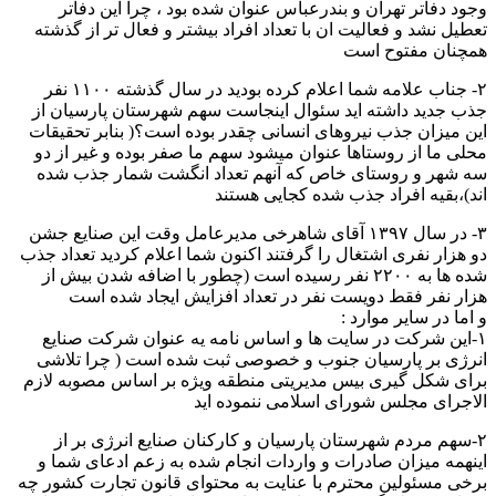
وجود دفاتر تهران و بندرعباس عنوان شده بود ، چرا این دفاتر
تعطیل نشد و فعالیت ان با تعداد افراد بیشتر و فعال تر از گذشته
همچنان مفتوح است
۲- جناب علامه شما اعلام کرده بودید در سال گذشته ۱۱۰۰ نفر
جذب جدید داشته اید سئوال اینجاست سهم شهرستان پارسیان از
این میزان جذب نیروهای انسانی چقدر بوده است؟( بنابر تحقیقات
محلی ما از روستاها عنوان میشود سهم ما صفر بوده و غیر از دو
سه شهر و روستای خاص که آنهم تعداد انگشت شمار جذب شده
اند)،بقیه افراد جذب شده کجایی هستند
۳- در سال ۱۳۹۷ آقای شاهرخی مدیرعامل وقت این صنایع جشن
دو هزار نفری اشتغال‌ را گرفتند اکنون شما اعلام کردید تعداد جذب
شده ها به ۲۲۰۰ نفر رسیده است (چطور با اضافه شدن بیش از
هزار نفر فقط دویست نفر در تعداد افزایش ایجاد شده است
و اما در سایر موارد :
۱-این شرکت در سایت ها و اساس نامه یه عنوان شرکت صنایع
انرژی بر پارسیان جنوب و خصوصی ثبت شده است ( چرا تلاشی
برای شکل گیری بیس مدیریتی منطقه ویژه بر اساس مصوبه لازم
الاجرای مجلس شورای اسلامی ننموده اید
۲-سهم مردم شهرستان پارسیان و کارکنان صنایع انرژی بر از
اینهمه میزان صادرات و واردات انجام شده به زعم ادعای شما و
برخی مسئولین محترم با عنایت به محتوای قانون تجارت کشور چه