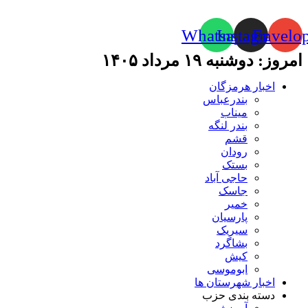
Whatsapp
Instagram
Envelo
امروز: دوشنبه ۱۹ مرداد ۱۴۰۵
اخبار هرمزگان
بندرعباس
میناب
بندر لنگه
قشم
رودان
بستک
حاجی آباد
جاسک
خمیر
پارسیان
سیریک
بشاگرد
کیش
ابوموسی
اخبار شهرستان ها
دسته بندی حزب