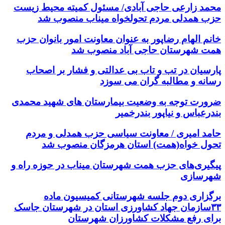
محمد زارعی حاجی آبادی/ مسئول کمیته محیط زیست
حزب همدلی مردم تحولخواه میناب منصوب شد
خانم الهام رضاپور به عنوان معاونت امور بانوان حزب
همت شهرستان حاجی آباد منصوب شد
پارسیان در تب و تاب بی عدالتی و فشار بر اصحاب
رسانه و مطالبه گران می سوزد
ضرورت توجه به وضعیت بیمارستان های شهید محمدی
بندرعباس و نیاپور بندرخمیر
حامد امیری / معاونت سیاسی حزب همدلی و مردم
تحول خواه(همت) استان هرمزگان منصوب شد
پیگیری‌های حزب همت شهرستان میناب در حوزه راه و
شهرسازی
برگزاری دوم جلسه شهرستانی کمیسیون ماده
۳۳سازمان جهاد کشاورزی استان در شهرستان جاسک
برای رفع مشکلات کشاورزان شهرستان