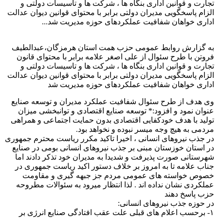
تجارت و قوانین اداری بنگاه ها ، شرکت ها و تاسیسات دولتی و
الزام پاسخگویی مدیران دولتی برابر با محتوای قوانین دیوان عدالت
اداری خواهان شفافیت عملکردهای حوزه مدیریت شد...
به گزارش روابط عمومی حزب همت استان هرمزگان،عبدالطیف
فروتن با طرح سئوال از علی اصغر علامه برابر با محتوای قانون
تجارت و قوانین اداری بنگاه ها ، شرکت ها و تاسیسات دولتی و
الزام پاسخگویی مدیران دولتی برابر با محتوای قوانین دیوان عدالت
اداری خواهان شفافیت عملکردهای حوزه مدیریت شد
وی هدف از طرح سئوال شفافیت عملکرد مدیران و توسعه صنایع
عنوان نمود و افزود:* توسعه صنایع اقتصادی و توانبخشی میزان
تولید با هدف خودکفایی اقتصادی بدون حمایت اجتماعی و همراهی
مردمی به هیچ وجه میسر نبوده و نخواهد بود.
در جذب نیروهای انسانی ، اخیرا تاکید مکرر ریاست محترم جمهوری
در استان خوزستان مبنی بر جذب نیروهای انسانی بومی در صنایع
شهرستانی صورت پذیرفت و شدیدا به مدیران خود تذکر دادند اما
جناب علامه تا به امروز بر خلاف دستور اکید ریاست جمهوری در
خصوص خواسته های عمومی مردم جز جبهه گیری و مقاومت
عملکردی نشان نداده اند . لذا انتظار میرود به سئوالات مطروحه
حزب پاسخ دهند
در حوزه جذب نیروهای انسانی:
۱- برحسب اعلام های قبلی علت عقب افتادگی صنایع انرژی بر