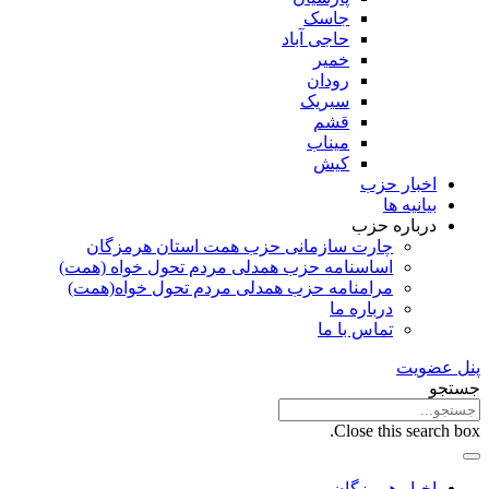
جاسک
حاجی آباد
خمیر
رودان
سیریک
قشم
میناب
کیش
اخبار حزب
بیانیه ها
درباره حزب
چارت سازمانی حزب همت استان هرمزگان
اساسنامه حزب همدلی مردم تحول خواه (همت)
مرامنامه حزب همدلی مردم تحول خواه(همت)
درباره ما
تماس با ما
پنل عضویت
جستجو
Close this search box.
اخبار هرمزگان