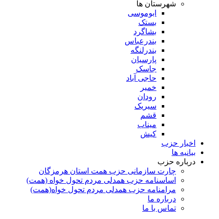
شهرستان ها
ابوموسی
بستک
بشاگرد
بندرعباس
بندرلنگه
پارسیان
جاسک
حاجی آباد
خمیر
رودان
سیریک
قشم
میناب
کیش
اخبار حزب
بیانیه ها
درباره حزب
چارت سازمانی حزب همت استان هرمزگان
اساسنامه حزب همدلی مردم تحول خواه (همت)
مرامنامه حزب همدلی مردم تحول خواه(همت)
درباره ما
تماس با ما