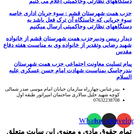
دستگاههای نظارتی وحاکمیتی اعلام می کنیم
حزب همت شهرستان قشم : سوء جریان اداری خاصه
سوء جریانی که خاستگاه آن ترک فعل باشد به
دستگاههای نظارتی وحاکمیتی ارسال میکنیم
دیدار رییس ودبیرحزب همت شهرستان قشم از خانواده
شهید رضایی وتقدیر از خانواده وی به مناسبت هفته دفاع
مقدس
پیام تسلیت معاونت اجتماعی حزب همت شهرستان
بندرجاسک بمناسبت شهادت امام حسن عسکری علیه
السلام
بندرعباس،چهارراه سازمان خیابان امام موسی صدر شمالی
کوچه شهید خلیل سالاری ساختمان امپراتور طبقه اول
07632238708
Whatsapp
Instagram
Envelo
تمام حقوق مادی و معنوی این سایت متعلق