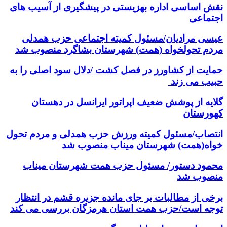
نقش اساسی اداره بهزیستی در پیشگیری از آسیب های
اجتماعی
عیسی مرادیان/مسئول کمیته اجتماعی حزب همدلی
مردم تحولخواه (همت) شهرستان بشاگرد منصوب شد
حمایت از کشاورز در فصل کشت /دلال سود اصلی را به
حبیب می زند
گلایه از پوشش ضعیف اپراتور ایرانسل در دهستان
کهورستان
انتصاب/مسئول کمیته ورزش حزب همدلی و مردم تحول
خواه(همت) شهرستان میناب منصوب شد
محمود دستور/ مسئول حزب همت شهرستان میناب
منصوب شد
برخی از مطالبات بر جای مانده جزیره قشم در انتظار
توجه است/حزب همت استان هرمزگان بررسی می کند