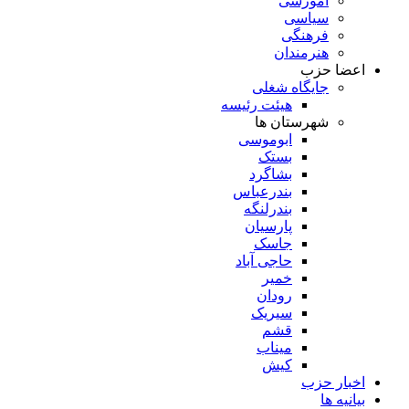
آموزشی
سیاسی
فرهنگی
هنرمندان
اعضا حزب
جایگاه شغلی
هیئت رئیسه
شهرستان ها
ابوموسی
بستک
بشاگرد
بندرعباس
بندرلنگه
پارسیان
جاسک
حاجی آباد
خمیر
رودان
سیریک
قشم
میناب
کیش
اخبار حزب
بیانیه ها