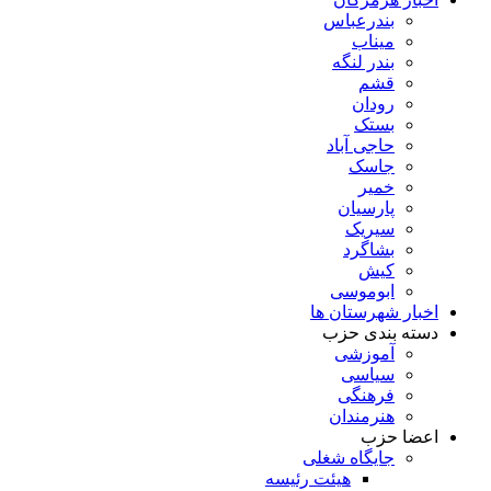
بندرعباس
میناب
بندر لنگه
قشم
رودان
بستک
حاجی آباد
جاسک
خمیر
پارسیان
سیریک
بشاگرد
کیش
ابوموسی
اخبار شهرستان ها
دسته بندی حزب
آموزشی
سیاسی
فرهنگی
هنرمندان
اعضا حزب
جایگاه شغلی
هیئت رئیسه