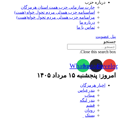
درباره حزب
چارت سازمانی حزب همت استان هرمزگان
اساسنامه حزب همدلی مردم تحول خواه (همت)
مرامنامه حزب همدلی مردم تحول خواه(همت)
درباره ما
تماس با ما
پنل عضویت
جستجو
Close this search box.
Whatsapp
Instagram
Envelo
امروز: پنجشنبه ۱۵ مرداد ۱۴۰۵
اخبار هرمزگان
بندرعباس
میناب
بندر لنگه
قشم
رودان
بستک