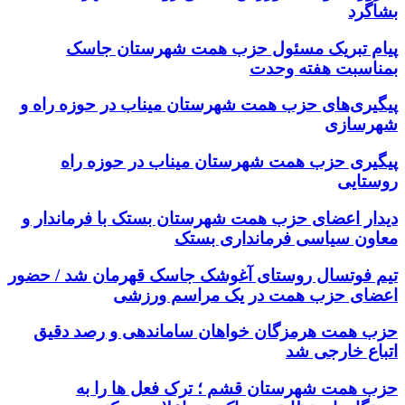
بشاگرد
پیام تبریک مسئول حزب همت شهرستان جاسک
بمناسبت هفته وحدت
پیگیری‌های حزب همت شهرستان میناب در حوزه راه و
شهرسازی
پیگیری حزب همت شهرستان میناب در حوزه راه
روستایی
دیدار اعضای حزب همت شهرستان بستک با فرماندار و
معاون سیاسی فرمانداری بستک
تیم فوتسال روستای آغوشک جاسک قهرمان شد / حضور
اعضای حزب همت در یک مراسم ورزشی
حزب همت هرمزگان خواهان ساماندهی و رصد دقیق
اتباع خارجی شد
حزب همت شهرستان قشم ؛ ترک فعل ها را به