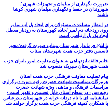
ضرورت نگهداری از مبلمان و تجهیزات شهری /
شهروندان در حفظ و نگهداری مبلمان شهری کوشا
باشند
در انتظار مساعدت مسئولان برای ایجاد پل آب نما بر
روی رودخانه دم لمیر /جاده کهورستان به رودبار معطل
ایجاد یک پل ارتباطی است
با ابلاغ فرماندار شهرستان میناب صورت گرفت/مجوز
تأسیس دفتر حزب همت شهرستان میناب
خانم فائقه ایزدپناهی به عنوان معاونت امور بانوان حزب
همت شهرستان سیریک منصوب شد
پیام تسلیت معاونت فرهنگی حزب همت استان
هرمزگان بمناسبت شهادت حضرت رقیه «س» / برگزاری
مراسمات فرهنگی و مذهبی ویژه شهادت حضرت
رقیه«س» در سطح استان قابل تحسین و تقدیر است /
نمایشنامه ای با نام دردانه خرابه در شهرستان بندرعباس
با همکاری کمیته فرهنگی حزب همت برگزار خواهد شد