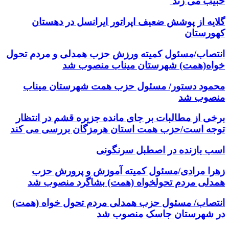
حبیب می زند
گلایه از پوشش ضعیف اپراتور ایرانسل در دهستان
کهورستان
انتصاب/مسئول کمیته ورزش حزب همدلی و مردم تحول
خواه(همت) شهرستان میناب منصوب شد
محمود دستور/ مسئول حزب همت شهرستان میناب
منصوب شد
برخی از مطالبات بر جای مانده جزیره قشم در انتظار
توجه است/حزب همت استان هرمزگان بررسی می کند
اسب بازنده در اصطبل سرنگونی
زهرا مرادی/مسئول کمیته آموزش و پرورش حزب
همدلی مردم تحولخواه (همت) بشاگرد منصوب شد
انتصاب/ مسئول حزب همدلی مردم تحول خواه (همت)
در شهرستان جاسک منصوب شد