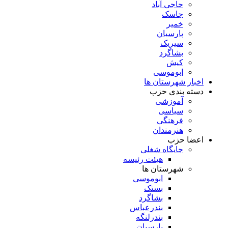
حاجی آباد
جاسک
خمیر
پارسیان
سیریک
بشاگرد
کیش
ابوموسی
اخبار شهرستان ها
دسته بندی حزب
آموزشی
سیاسی
فرهنگی
هنرمندان
اعضا حزب
جایگاه شغلی
هیئت رئیسه
شهرستان ها
ابوموسی
بستک
بشاگرد
بندرعباس
بندرلنگه
پارسیان