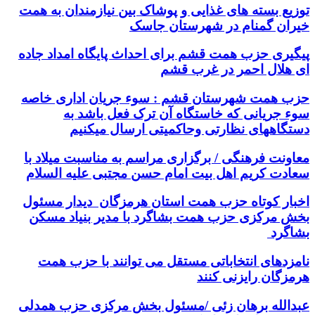
توزیع بسته های غذایی و پوشاک بین نیازمندان به همت
خیران گمنام در شهرستان جاسک
پیگیری حزب همت قشم برای احداث پایگاه امداد جاده
ای هلال احمر در غرب قشم
حزب همت شهرستان قشم : سوء جریان اداری خاصه
سوء جریانی که خاستگاه آن ترک فعل باشد به
دستگاههای نظارتی وحاکمیتی ارسال میکنیم
معاونت فرهنگی / برگزاری مراسم به مناسبت میلاد با
سعادت کریم اهل بیت امام حسن مجتبی علیه السلام
اخبار کوتاه حزب همت استان هرمزگان دیدار مسئول
بخش مرکزی حزب همت بشاگرد با مدیر بنیاد مسکن
بشاگرد
نامزدهای انتخاباتی مستقل می توانند با حزب همت
هرمزگان رایزنی کنند
عبدالله برهان زئی /مسئول بخش مرکزی حزب همدلی