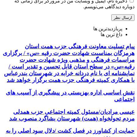
ذخیره نام، ایمیل و وبسایت من در مرورگر برای زمانی که
دوباره دیدگاهی می‌نویسم.
پربازدیدترین ها
داغ ترین ها
پیام تسلیت معاونت فرهنگی حزب همت استان
هرمزگان بمناسبت شهادت حضرت رقیه «س» / برگزاری
مراسمات فرهنگی و مذهبی ویژه شهادت حضرت
رقیه«س» در سطح استان قابل تحسین و تقدیر است /
نمایشنامه ای با نام دردانه خرابه در شهرستان بندرعباس
با همکاری کمیته فرهنگی حزب همت برگزار خواهد شد
نقش اساسی اداره بهزیستی در پیشگیری از آسیب های
اجتماعی
عیسی مرادیان/مسئول کمیته اجتماعی حزب همدلی
مردم تحولخواه (همت) شهرستان بشاگرد منصوب شد
حمایت از کشاورز در فصل کشت /دلال سود اصلی را به