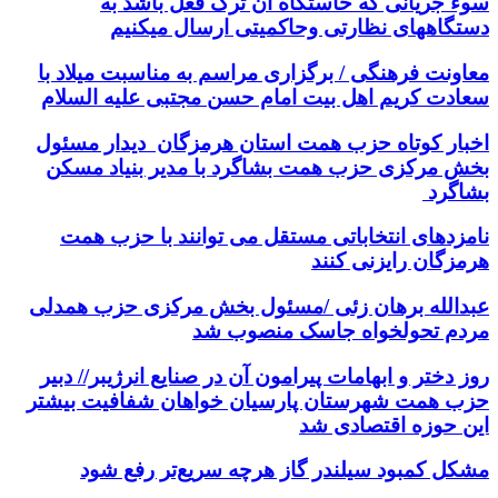
سوء جریانی که خاستگاه آن ترک فعل باشد به
دستگاههای نظارتی وحاکمیتی ارسال میکنیم
معاونت فرهنگی / برگزاری مراسم به مناسبت میلاد با
سعادت کریم اهل بیت امام حسن مجتبی علیه السلام
اخبار کوتاه حزب همت استان هرمزگان دیدار مسئول
بخش مرکزی حزب همت بشاگرد با مدیر بنیاد مسکن
بشاگرد
نامزدهای انتخاباتی مستقل می توانند با حزب همت
هرمزگان رایزنی کنند
عبدالله برهان زئی /مسئول بخش مرکزی حزب همدلی
مردم تحولخواه جاسک منصوب شد
روز دختر و ابهامات پیرامون آن در صنایع انرژیبر// دبیر
حزب همت شهرستان پارسیان خواهان شفافیت بیشتر
این حوزه اقتصادی شد
مشکل کمبود سیلندر گاز هرچه سریع‌تر رفع شود