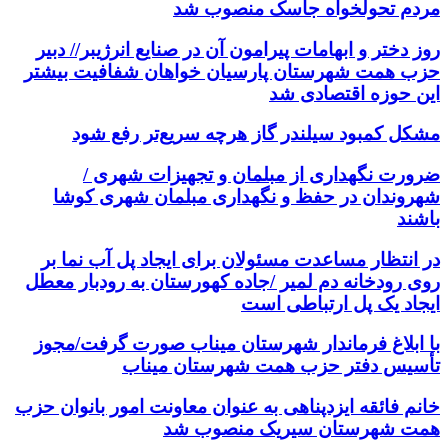
مردم تحولخواه جاسک منصوب شد
روز دختر و ابهامات پیرامون آن در صنایع انرژیبر// دبیر
حزب همت شهرستان پارسیان خواهان شفافیت بیشتر
این حوزه اقتصادی شد
مشکل کمبود سیلندر گاز هرچه سریع‌تر رفع شود
ضرورت نگهداری از مبلمان و تجهیزات شهری /
شهروندان در حفظ و نگهداری مبلمان شهری کوشا
باشند
در انتظار مساعدت مسئولان برای ایجاد پل آب نما بر
روی رودخانه دم لمیر /جاده کهورستان به رودبار معطل
ایجاد یک پل ارتباطی است
با ابلاغ فرماندار شهرستان میناب صورت گرفت/مجوز
تأسیس دفتر حزب همت شهرستان میناب
خانم فائقه ایزدپناهی به عنوان معاونت امور بانوان حزب
همت شهرستان سیریک منصوب شد