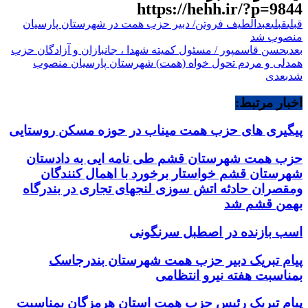
https://hehh.ir/?p=9844
قبلی
قبلی
عبدالطیف فروتن/ دبیر حزب همت در شهرستان پارسیان
منصوب شد
بعدی
حسن قاسمپور / مسئول کمیته شهدا ، جانبازان و آزادگان حزب
همدلی و مردم تحول خواه (همت) شهرستان پارسیان منصوب
شد
بعدی
اخبار مرتبط:
پیگیری های حزب همت میناب در حوزه مسکن روستایی
حزب همت شهرستان قشم طی نامه ایی به دادستان
شهرستان قشم خواستار برخورد با اهمال کنندگان
ومقصران حادثه اتش سوزی لنجهای تجاری در بندرگاه
بهمن قشم شد
اسب بازنده در اصطبل سرنگونی
پیام تبریک دبیر حزب همت شهرستان بندرجاسک
بمناسبت هفته نیرو انتظامی
پیام تبریک رئیس حزب همت استان هرمزگان بمناسبت