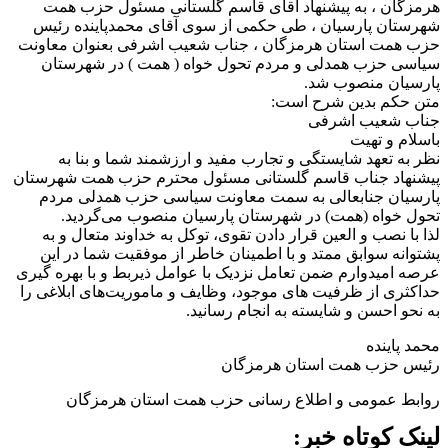
هرمزگان ، به پیشنهاد آقای قاسم گلستانی مسئول حزب همت
شهرستان پارسیان ، طی حکمی از سوی آقای محمدپاینده رئیس
حزب همت استان هرمزگان ، جناب شعیب اشرفی بعنوان معاونت
سیاسی حزب همدلی و مردم تحول خواه ( همت ) در شهرستان
پارسیان منصوب شد.
متن حکم بدین شرح است:
جناب شعیب اشرفی
باسلام و تهیت
نظر به تعهد شایستگی و تجارب مفید و ارزشمند شما و بنا به
پیشنهاد جناب قاسم گلستانی مسئول محترم حزب همت شهرستان
پارسیان جنابعالی به سمت معاونت سیاسی حزب همدلی مردم
تحول خواه (همت) در شهرستان پارسیان منصوب می‌گردید.
لذا با نصب و العین قرار دادن تقوی، توکل به خداوند متعال و به
پشتوانه سوابق ممتد و با اطمینان خاطر از موفقیت شما در این
عرصه امیدوارم ضمن تعامل نزدیک با عوامل ذیربط و با بهره گیری
حداکثری از ظرفیت های موجود، وظایف و ماموریت‌های ابلاغی را
به نحو احسن و شایسته به انجام رسانید.
محمد پاینده
رئیس حزب همت استان هرمزگان
روابط عمومی و اطلاع رسانی حزب همت استان هرمزگان
لینک کوتاه خبر: