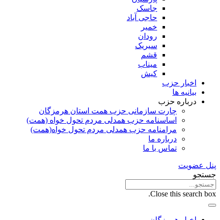
جاسک
حاجی آباد
خمیر
رودان
سیریک
قشم
میناب
کیش
اخبار حزب
بیانیه ها
درباره حزب
چارت سازمانی حزب همت استان هرمزگان
اساسنامه حزب همدلی مردم تحول خواه (همت)
مرامنامه حزب همدلی مردم تحول خواه(همت)
درباره ما
تماس با ما
پنل عضویت
جستجو
Close this search box.
اخبار هرمزگان