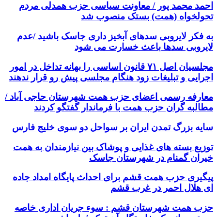
احمد محمد پور / معاونت سیاسی حزب همدلی مردم
تحولخواه (همت) بستک منصوب شد
به فکر لایروبی سدهای آبخیز داری جاسک باشید /عدم
لایروبی سدها باعث خسارت می شود
مجلسیان اصل ۷۱ قانون اساسی را بهانه تداخل در امور
اجرایی و تبلیغات زود هنگام مجلسی پیش رو قرار ندهند
معارفه رسمی اعضای حزب همت شهرستان حاجی آباد /
مطالبه گران حزب همت با فرماندار گفتگو کردند
سایه بزرگ تمدن ایران بر سواحل دو سوی خلیج فارس
توزیع بسته های غذایی و پوشاک بین نیازمندان به همت
خیران گمنام در شهرستان جاسک
پیگیری حزب همت قشم برای احداث پایگاه امداد جاده
ای هلال احمر در غرب قشم
حزب همت شهرستان قشم : سوء جریان اداری خاصه