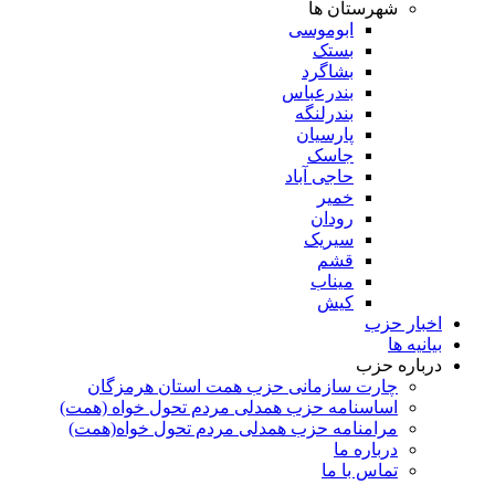
شهرستان ها
ابوموسی
بستک
بشاگرد
بندرعباس
بندرلنگه
پارسیان
جاسک
حاجی آباد
خمیر
رودان
سیریک
قشم
میناب
کیش
اخبار حزب
بیانیه ها
درباره حزب
چارت سازمانی حزب همت استان هرمزگان
اساسنامه حزب همدلی مردم تحول خواه (همت)
مرامنامه حزب همدلی مردم تحول خواه(همت)
درباره ما
تماس با ما