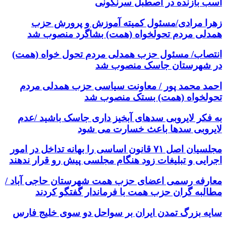
اسب بازنده در اصطبل سرنگونی
زهرا مرادی/مسئول کمیته آموزش و پرورش حزب
همدلی مردم تحولخواه (همت) بشاگرد منصوب شد
انتصاب/ مسئول حزب همدلی مردم تحول خواه (همت)
در شهرستان جاسک منصوب شد
احمد محمد پور / معاونت سیاسی حزب همدلی مردم
تحولخواه (همت) بستک منصوب شد
به فکر لایروبی سدهای آبخیز داری جاسک باشید /عدم
لایروبی سدها باعث خسارت می شود
مجلسیان اصل ۷۱ قانون اساسی را بهانه تداخل در امور
اجرایی و تبلیغات زود هنگام مجلسی پیش رو قرار ندهند
معارفه رسمی اعضای حزب همت شهرستان حاجی آباد /
مطالبه گران حزب همت با فرماندار گفتگو کردند
سایه بزرگ تمدن ایران بر سواحل دو سوی خلیج فارس