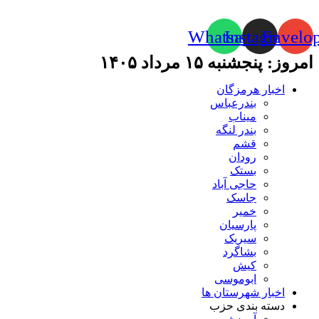
Whatsapp
Instagram
Envelo
امروز: پنجشنبه ۱۵ مرداد ۱۴۰۵
اخبار هرمزگان
بندرعباس
میناب
بندر لنگه
قشم
رودان
بستک
حاجی آباد
جاسک
خمیر
پارسیان
سیریک
بشاگرد
کیش
ابوموسی
اخبار شهرستان ها
دسته بندی حزب