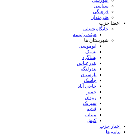
آموزشی
سیاسی
فرهنگی
هنرمندان
اعضا حزب
جایگاه شغلی
هیئت رئیسه
شهرستان ها
ابوموسی
بستک
بشاگرد
بندرعباس
بندرلنگه
پارسیان
جاسک
حاجی آباد
خمیر
رودان
سیریک
قشم
میناب
کیش
اخبار حزب
بیانیه ها