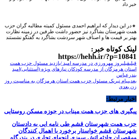
خبر داد
🔸در این دیدار که ابراهیم احمدی مسئول کمیته مطالبه گران حزب
همت شهرستان بشاگرد نیز حضور داشت طرفین در زمینه نظارت
بهتر بر قیمت ها و اصناف شهر سردشت بشاگرد به گفتگو نشستند
لینک کوتاه خبر:
https://hehh.ir/?p=10841
قبلی
قبلی
روز مهرورزی در مدرسه امید /بازدید مسئول حزب همت
استان هرمزگان از مدرسه کودکان نیازهای ویژه (استثنایی)امید
بندرعباس
بعدی
پیام تبریک مسئول حزب همت استان هرمزگان به مناسبت روز
زن
بعدی
اخبار مرتبط:
پیگیری های حزب همت میناب در حوزه مسکن روستایی
حزب همت شهرستان قشم طی نامه ایی به دادستان
شهرستان قشم خواستار برخورد با اهمال کنندگان
ومقصران حادثه اتش سوزی لنجهای تجاری در بندرگاه