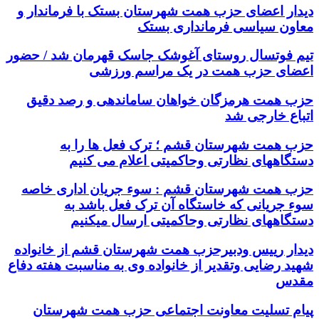
دیدار اعضای حزب همت شهرستان بستک با فرماندار و
معاون سیاسی فرمانداری بستک
تیم فوتسال روستای آغوشک جاسک قهرمان شد / حضور
اعضای حزب همت در یک مراسم ورزشی
حزب همت هرمزگان خواهان ساماندهی و رصد دقیق
اتباع خارجی شد
حزب همت شهرستان قشم ؛ ترک فعل ها را به
دستگاههای نظارتی وحاکمیتی اعلام می کنیم
حزب همت شهرستان قشم : سوء جریان اداری خاصه
سوء جریانی که خاستگاه آن ترک فعل باشد به
دستگاههای نظارتی وحاکمیتی ارسال میکنیم
دیدار رییس ودبیرحزب همت شهرستان قشم از خانواده
شهید رضایی وتقدیر از خانواده وی به مناسبت هفته دفاع
مقدس
پیام تسلیت معاونت اجتماعی حزب همت شهرستان