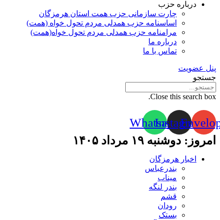
درباره حزب
چارت سازمانی حزب همت استان هرمزگان
اساسنامه حزب همدلی مردم تحول خواه (همت)
مرامنامه حزب همدلی مردم تحول خواه(همت)
درباره ما
تماس با ما
پنل عضویت
جستجو
Close this search box.
Whatsapp
Instagram
Envelo
امروز: دوشنبه ۱۹ مرداد ۱۴۰۵
اخبار هرمزگان
بندرعباس
میناب
بندر لنگه
قشم
رودان
بستک