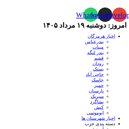
Whatsapp
Instagram
Envelo
امروز: دوشنبه ۱۹ مرداد ۱۴۰۵
اخبار هرمزگان
بندرعباس
میناب
بندر لنگه
قشم
رودان
بستک
حاجی آباد
جاسک
خمیر
پارسیان
سیریک
بشاگرد
کیش
ابوموسی
اخبار شهرستان ها
دسته بندی حزب