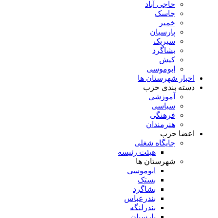
حاجی آباد
جاسک
خمیر
پارسیان
سیریک
بشاگرد
کیش
ابوموسی
اخبار شهرستان ها
دسته بندی حزب
آموزشی
سیاسی
فرهنگی
هنرمندان
اعضا حزب
جایگاه شغلی
هیئت رئیسه
شهرستان ها
ابوموسی
بستک
بشاگرد
بندرعباس
بندرلنگه
پارسیان