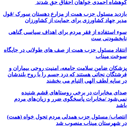
کوهشاه احمدی خواهان احقاق حق شدند
بازدید مسئول حزب همت از مزارع دهستان سورک /قول
مدیر جهاد کشاورزی برای حمایت از کشاورزان
سوء استفاده از فقر مردم برای اهداف سیاسی گناهی
نابخشودنی ست
انتقاد مسئول حزب همت از صف های طولانی در جایگاه
سوخت میناب
پزشکان ضامن سلامت جامعه، امنیت روحی بیماران و
فرشتگان نجاتی هستند که درد جسم را با روح بلندشان
در سایه لطف الهی التیام می بخشند
صدای مخابرات در برخی روستاهای قشم شنیده
نمی‌شود /مخابرات پاسخگوی ضرر و زیان‌های مردم
باشد
انتصاب/ مسئول حزب همدلی مردم تحول خواه (همت)
در شهرستان میناب منصوب شد