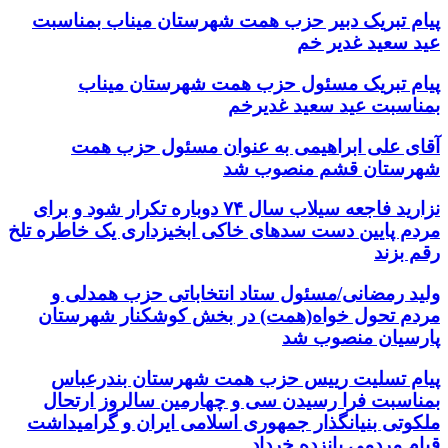
پیام تبریک دبیر حزب همت شهرستان میناب بمناسبت
عید سعید غدیر خم
پیام تبریک مسئول حزب همت شهرستان میناب
بمناسبت عید سعید غدیرخم
آقای علی ابراهیمی به عنوان مسئول حزب همت
شهرستان قشم منصوب شد
نزارید فاجعه سیلاب سال ۷۴ دوباره تکرار شود و برای
مردم پایین دست سدهای خاکی ابخیزداری یک خاطره تلخ
رقم بزند
ولید رمضانی/مسئول ستاد انتخاباتی حزب همدلی و
مردم تحول خواه(همت) در بخش کوشکنار شهرستان
پارسیان منصوب شد
پیام تسلیت رییس حزب همت شهرستان بندرعباس
بمناسبت فرا رسیدن سی و چهارمین سالروز ارتحال
ملکوتی بنیانگذار جمهوری اسلامی ایران و گرامیداشت
قیام مردمی پانزده خرداد