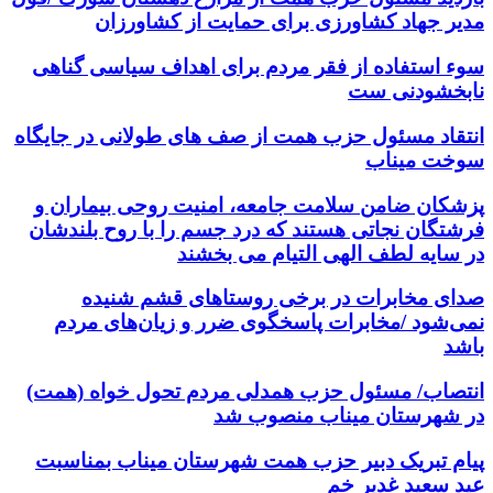
مدیر جهاد کشاورزی برای حمایت از کشاورزان
سوء استفاده از فقر مردم برای اهداف سیاسی گناهی
نابخشودنی ست
انتقاد مسئول حزب همت از صف های طولانی در جایگاه
سوخت میناب
پزشکان ضامن سلامت جامعه، امنیت روحی بیماران و
فرشتگان نجاتی هستند که درد جسم را با روح بلندشان
در سایه لطف الهی التیام می بخشند
صدای مخابرات در برخی روستاهای قشم شنیده
نمی‌شود /مخابرات پاسخگوی ضرر و زیان‌های مردم
باشد
انتصاب/ مسئول حزب همدلی مردم تحول خواه (همت)
در شهرستان میناب منصوب شد
پیام تبریک دبیر حزب همت شهرستان میناب بمناسبت
عید سعید غدیر خم