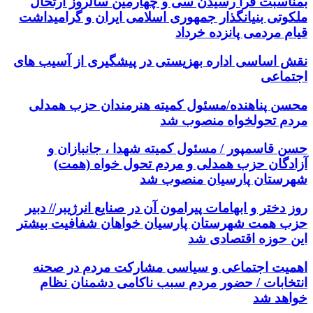
بمناسبت فرا رسیدن سی و چهارمین سالروز ارتحال
ملکوتی بنیانگذار جمهوری اسلامی ایران و گرامیداشت
قیام مردمی پانزده خرداد
نقش اساسی اداره بهزیستی در پیشگیری از آسیب های
اجتماعی
محسن پناهنده/مسئول کمیته هنرمندان حزب همدلی
مردم تحولخواه منصوب شد
حسن قاسمپور / مسئول کمیته شهدا ، جانبازان و
آزادگان حزب همدلی و مردم تحول خواه (همت)
شهرستان پارسیان منصوب شد
روز دختر و ابهامات پیرامون آن در صنایع انرژیبر// دبیر
حزب همت شهرستان پارسیان خواهان شفافیت بیشتر
این حوزه اقتصادی شد
اهمیت اجتماعی و سیاسی مشارکت مردم در صحنه
انتخابات / حضور مردم سبب ناکامی دشمنان نظام
خواهد شد