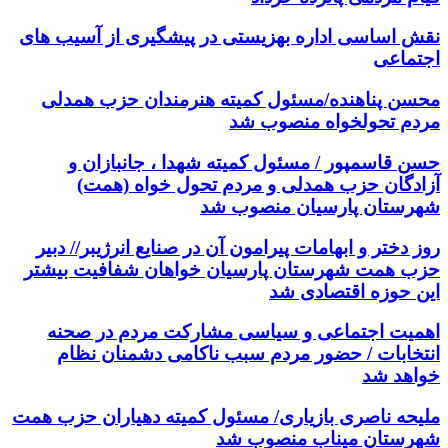
نقش اساسی اداره بهزیستی در پیشگیری از آسیب های
اجتماعی
محسن پناهنده/مسئول کمیته هنرمندان حزب همدلی
مردم تحولخواه منصوب شد
حسن قاسمپور / مسئول کمیته شهدا ، جانبازان و
آزادگان حزب همدلی و مردم تحول خواه (همت)
شهرستان پارسیان منصوب شد
روز دختر و ابهامات پیرامون آن در صنایع انرژیبر// دبیر
حزب همت شهرستان پارسیان خواهان شفافیت بیشتر
این حوزه اقتصادی شد
اهمیت اجتماعی و سیاسی مشارکت مردم در صحنه
انتخابات / حضور مردم سبب ناکامی دشمنان نظام
خواهد شد
ملیحه ناصری بازیاری/ مسئول کمیته دهیاران حزب همت
شهرستان میناب منصوب شد