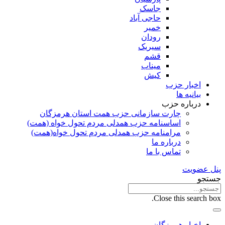
جاسک
حاجی آباد
خمیر
رودان
سیریک
قشم
میناب
کیش
اخبار حزب
بیانیه ها
درباره حزب
چارت سازمانی حزب همت استان هرمزگان
اساسنامه حزب همدلی مردم تحول خواه (همت)
مرامنامه حزب همدلی مردم تحول خواه(همت)
درباره ما
تماس با ما
پنل عضویت
جستجو
Close this search box.
اخبار هرمزگان