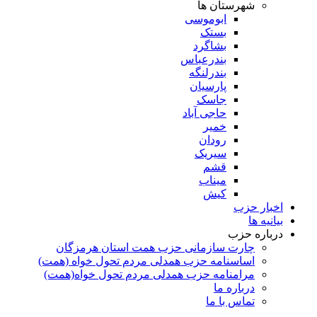
شهرستان ها
ابوموسی
بستک
بشاگرد
بندرعباس
بندرلنگه
پارسیان
جاسک
حاجی آباد
خمیر
رودان
سیریک
قشم
میناب
کیش
اخبار حزب
بیانیه ها
درباره حزب
چارت سازمانی حزب همت استان هرمزگان
اساسنامه حزب همدلی مردم تحول خواه (همت)
مرامنامه حزب همدلی مردم تحول خواه(همت)
درباره ما
تماس با ما