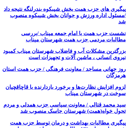
پیگیری های حزب همت بخش شیبکوه بندرلنگه نتیجه داد
/مسئول اداره ورزش و جوانان بخش شیبکوه منصوب
شد
نشست حزب همت با امام جمعه میناب /بررسی
مطالبات مردمی حزب همت شهرستان میناب
بزرگترین مشکلات آب و فاضلاب شهرستان میناب کمبود
نیروی انسانی ، ماشین آلات و تجهیزات است
روز جهانی مساجد / معاونت فرهنگی / حزب همت استان
هرمزگان
لزوم افزایش نظارت‌ها و برخورد بازدارنده با قاچاقچیان
سوخت در شهرستان میناب
سید محمد قتالی / معاونت سیاسی حزب همدلی و مردم
تحول خواه(همت) شهرستان جاسک منصوب شد
پیگیری مطالبات بهداشت و درمان توسط حزب همت