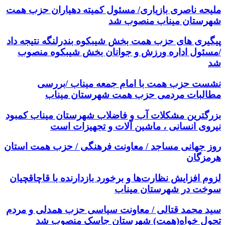
ملیحه ناصری بازیاری/ مسئول کمیته دهیاران حزب همت
شهرستان میناب منصوب شد
پیگیری های حزب همت بخش شیبکوه بندرلنگه نتیجه داد
/مسئول اداره ورزش و جوانان بخش شیبکوه منصوب
شد
نشست حزب همت با امام جمعه میناب /بررسی
مطالبات مردمی حزب همت شهرستان میناب
بزرگترین مشکلات آب و فاضلاب شهرستان میناب کمبود
نیروی انسانی ، ماشین آلات و تجهیزات است
روز جهانی مساجد / معاونت فرهنگی / حزب همت استان
هرمزگان
لزوم افزایش نظارت‌ها و برخورد بازدارنده با قاچاقچیان
سوخت در شهرستان میناب
سید محمد قتالی / معاونت سیاسی حزب همدلی و مردم
تحول خواه(همت) شهرستان جاسک منصوب شد