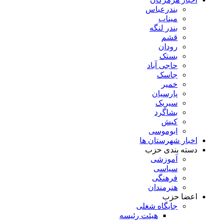
بندرعباس
میناب
بندر لنگه
قشم
رودان
بستک
حاجی آباد
جاسک
خمیر
پارسیان
سیریک
بشاگرد
کیش
ابوموسی
اخبار شهرستان ها
دسته بندی حزب
آموزشی
سیاسی
فرهنگی
هنرمندان
اعضا حزب
جایگاه شغلی
هیئت رئیسه