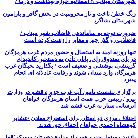
شهرستان میناب /۱۲مطالبه حوزه بهداشت و درمان
زنگ خطر/ تاخت و تاز محرومیت در بخش گافر و پارامون
شهرستان بشاگرد
ضرورت توجه به ساماندهی فاضلاب شهر میناب /
فاضلاب رو گذر چهره معابر را زشت کرده است
تنها روزنه امید به استقبال و حضور مردم غرب هرمزگان
در پای صندوق رای، پایان دادن به دستچین کاندیدای
گزینشی، پوششی و ضعیف است / بگذارید نخبگان غرب
هرمزگان وارد میدان شوند و رقابت عادلانه ای انجام
پذیرد
برگزاری نشست تامین آب غرب جزیره قشم در وزارت
نیرو / رییس حزب همت استان هرمزگان خواهان
آبرسانی سیار به غرب قشم شد
اختلاف مرزی دو استان برای استخراج معادن /عشایر
کوهشاه احمدی خواهان احقاق حق شدند
بازدید مسئول حزب همت از مزارع دهستان سورک /قول