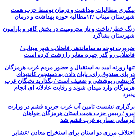
پیگیری مطالبات بهداشت و درمان توسط حزب همت
شهرستان میناب /۱۲مطالبه حوزه بهداشت و درمان
زنگ خطر/ تاخت و تاز محرومیت در بخش گافر و پارامون
شهرستان بشاگرد
ضرورت توجه به ساماندهی فاضلاب شهر میناب /
فاضلاب رو گذر چهره معابر را زشت کرده است
تنها روزنه امید به استقبال و حضور مردم غرب هرمزگان
در پای صندوق رای، پایان دادن به دستچین کاندیدای
گزینشی، پوششی و ضعیف است / بگذارید نخبگان غرب
هرمزگان وارد میدان شوند و رقابت عادلانه ای انجام
پذیرد
برگزاری نشست تامین آب غرب جزیره قشم در وزارت
نیرو / رییس حزب همت استان هرمزگان خواهان
آبرسانی سیار به غرب قشم شد
اختلاف مرزی دو استان برای استخراج معادن /عشایر