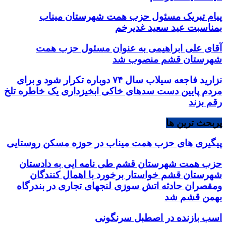
پیام تبریک مسئول حزب همت شهرستان میناب
بمناسبت عید سعید غدیرخم
آقای علی ابراهیمی به عنوان مسئول حزب همت
شهرستان قشم منصوب شد
نزارید فاجعه سیلاب سال ۷۴ دوباره تکرار شود و برای
مردم پایین دست سدهای خاکی ابخیزداری یک خاطره تلخ
رقم بزند
پربحث ترین ها
پیگیری های حزب همت میناب در حوزه مسکن روستایی
حزب همت شهرستان قشم طی نامه ایی به دادستان
شهرستان قشم خواستار برخورد با اهمال کنندگان
ومقصران حادثه اتش سوزی لنجهای تجاری در بندرگاه
بهمن قشم شد
اسب بازنده در اصطبل سرنگونی