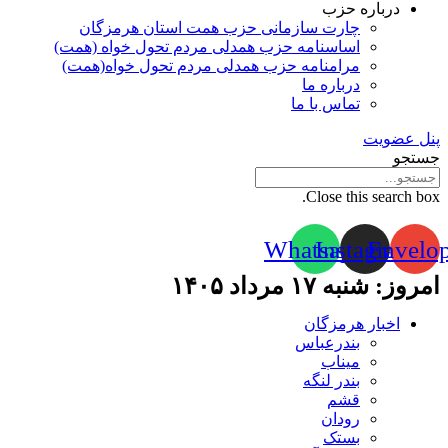
درباره حزب
چارت سازمانی حزب همت استان هرمزگان
اساسنامه حزب همدلی مردم تحول خواه (همت)
مرامنامه حزب همدلی مردم تحول خواه(همت)
درباره ما
تماس با ما
پنل عضویت
جستجو
Close this search box.
Whatsapp
Instagram
Envelo
امروز: شنبه ۱۷ مرداد ۱۴۰۵
اخبار هرمزگان
بندرعباس
میناب
بندر لنگه
قشم
رودان
بستک