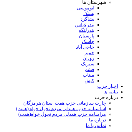
شهرستان ها
ابوموسی
بستک
بشاگرد
بندرعباس
بندرلنگه
پارسیان
جاسک
حاجی آباد
خمیر
رودان
سیریک
قشم
میناب
کیش
اخبار حزب
بیانیه ها
درباره حزب
چارت سازمانی حزب همت استان هرمزگان
اساسنامه حزب همدلی مردم تحول خواه (همت)
مرامنامه حزب همدلی مردم تحول خواه(همت)
درباره ما
تماس با ما