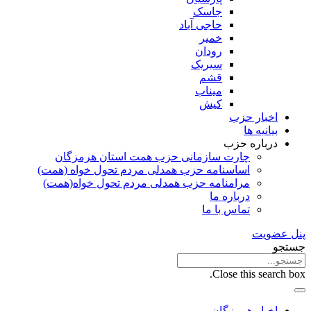
جاسک
حاجی آباد
خمیر
رودان
سیریک
قشم
میناب
کیش
اخبار حزب
بیانیه ها
درباره حزب
چارت سازمانی حزب همت استان هرمزگان
اساسنامه حزب همدلی مردم تحول خواه (همت)
مرامنامه حزب همدلی مردم تحول خواه(همت)
درباره ما
تماس با ما
پنل عضویت
جستجو
Close this search box.
اخبار هرمزگان