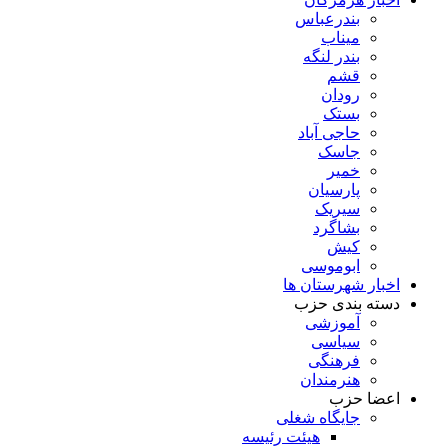
بندرعباس
میناب
بندر لنگه
قشم
رودان
بستک
حاجی آباد
جاسک
خمیر
پارسیان
سیریک
بشاگرد
کیش
ابوموسی
اخبار شهرستان ها
دسته بندی حزب
آموزشی
سیاسی
فرهنگی
هنرمندان
اعضا حزب
جایگاه شغلی
هیئت رئیسه