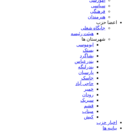
آموزشی
سیاسی
فرهنگی
هنرمندان
اعضا حزب
جایگاه شغلی
هیئت رئیسه
شهرستان ها
ابوموسی
بستک
بشاگرد
بندرعباس
بندرلنگه
پارسیان
جاسک
حاجی آباد
خمیر
رودان
سیریک
قشم
میناب
کیش
اخبار حزب
بیانیه ها