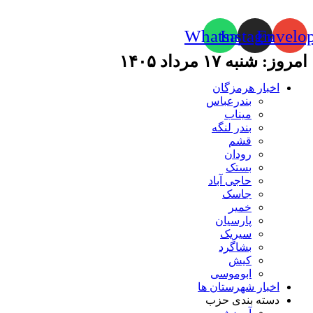
Whatsapp
Instagram
Envelo
امروز: شنبه ۱۷ مرداد ۱۴۰۵
اخبار هرمزگان
بندرعباس
میناب
بندر لنگه
قشم
رودان
بستک
حاجی آباد
جاسک
خمیر
پارسیان
سیریک
بشاگرد
کیش
ابوموسی
اخبار شهرستان ها
دسته بندی حزب