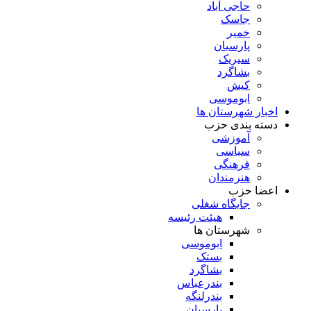
حاجی آباد
جاسک
خمیر
پارسیان
سیریک
بشاگرد
کیش
ابوموسی
اخبار شهرستان ها
دسته بندی حزب
آموزشی
سیاسی
فرهنگی
هنرمندان
اعضا حزب
جایگاه شغلی
هیئت رئیسه
شهرستان ها
ابوموسی
بستک
بشاگرد
بندرعباس
بندرلنگه
پارسیان