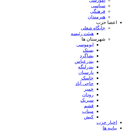
آموزشی
سیاسی
فرهنگی
هنرمندان
اعضا حزب
جایگاه شغلی
هیئت رئیسه
شهرستان ها
ابوموسی
بستک
بشاگرد
بندرعباس
بندرلنگه
پارسیان
جاسک
حاجی آباد
خمیر
رودان
سیریک
قشم
میناب
کیش
اخبار حزب
بیانیه ها