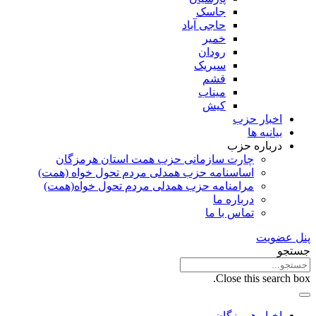
جاسک
حاجی آباد
خمیر
رودان
سیریک
قشم
میناب
کیش
اخبار حزب
بیانیه ها
درباره حزب
چارت سازمانی حزب همت استان هرمزگان
اساسنامه حزب همدلی مردم تحول خواه (همت)
مرامنامه حزب همدلی مردم تحول خواه(همت)
درباره ما
تماس با ما
پنل عضویت
جستجو
Close this search box.
اخبار هرمزگان