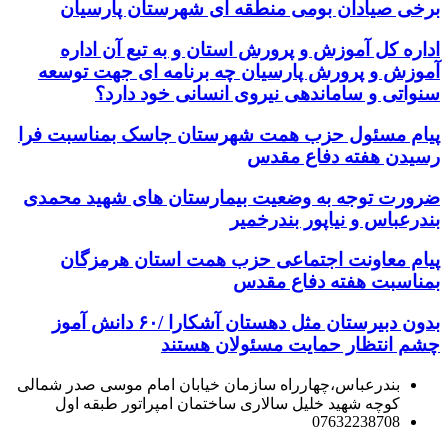
برخی صیادان بومی منطقه ای شهرستان پارسیان
اداره کل آموزش و پرورش استان و به تبع آن اداره
آموزش و پرورش پارسیان چه برنامه ای جهت توسعه
سنواتی و ساماندهی نیروی انسانی خود دارد؟
پیام مسئول حزب همت شهرستان جاسک بمناسبت فرا
رسیدن هفته دفاع مقدس
ضرورت توجه به وضعیت بیمارستان های شهید محمدی
بندرعباس و نیاپور بندرخمیر
پیام معاونت اجتماعی حزب همت استان هرمزگان
بمناسبت هفته دفاع مقدس
بدون دبیرستان مثل دهستان آشکارا /۶۰ دانش آموز
چشم انتظار حمایت مسئولان هستند
بندرعباس،چهارراه سازمان خیابان امام موسی صدر شمالی
کوچه شهید خلیل سالاری ساختمان امپراتور طبقه اول
07632238708