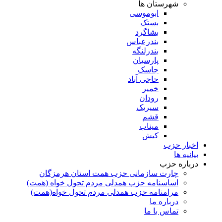
شهرستان ها
ابوموسی
بستک
بشاگرد
بندرعباس
بندرلنگه
پارسیان
جاسک
حاجی آباد
خمیر
رودان
سیریک
قشم
میناب
کیش
اخبار حزب
بیانیه ها
درباره حزب
چارت سازمانی حزب همت استان هرمزگان
اساسنامه حزب همدلی مردم تحول خواه (همت)
مرامنامه حزب همدلی مردم تحول خواه(همت)
درباره ما
تماس با ما