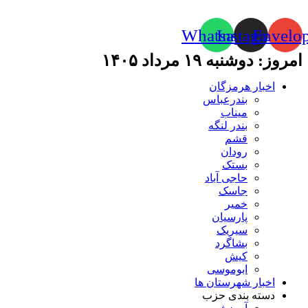
Whatsapp
Instagram
Envelo
امروز: دوشنبه ۱۹ مرداد ۱۴۰۵
اخبار هرمزگان
بندرعباس
میناب
بندر لنگه
قشم
رودان
بستک
حاجی آباد
جاسک
خمیر
پارسیان
سیریک
بشاگرد
کیش
ابوموسی
اخبار شهرستان ها
دسته بندی حزب