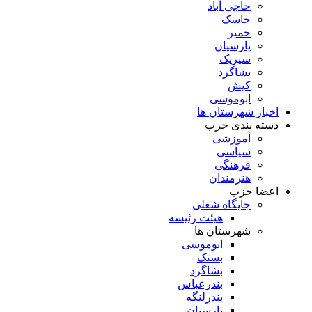
حاجی آباد
جاسک
خمیر
پارسیان
سیریک
بشاگرد
کیش
ابوموسی
اخبار شهرستان ها
دسته بندی حزب
آموزشی
سیاسی
فرهنگی
هنرمندان
اعضا حزب
جایگاه شغلی
هیئت رئیسه
شهرستان ها
ابوموسی
بستک
بشاگرد
بندرعباس
بندرلنگه
پارسیان