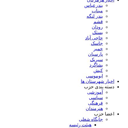
بندرعباس
میناب
بندر لنگه
قشم
رودان
بستک
حاجی آباد
جاسک
خمیر
پارسیان
سیریک
بشاگرد
کیش
ابوموسی
اخبار شهرستان ها
دسته بندی حزب
آموزشی
سیاسی
فرهنگی
هنرمندان
اعضا حزب
جایگاه شغلی
هیئت رئیسه