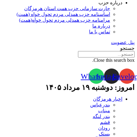
درباره حزب
چارت سازمانی حزب همت استان هرمزگان
اساسنامه حزب همدلی مردم تحول خواه (همت)
مرامنامه حزب همدلی مردم تحول خواه(همت)
درباره ما
تماس با ما
پنل عضویت
جستجو
Close this search box.
Whatsapp
Instagram
Envelo
امروز: دوشنبه ۱۹ مرداد ۱۴۰۵
اخبار هرمزگان
بندرعباس
میناب
بندر لنگه
قشم
رودان
بستک