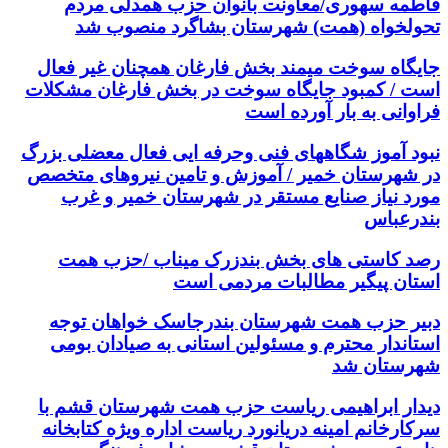
فاطمه سهوری/معاونت بانوان حزب همدلی مردم
تحولخواه (همت) شهرستان بشاگرد منصوب شد
جایگاه سوخت میمند بخش فارغان همچنان غیر فعال
است / کمبود جایگاه سوخت در بخش فارغان مشکلات
فراوانی به بار آورده است
نبود آموز شگاههای فنی وحرفه ایی فعال معضلی بزرگ
در شهرستان خمیر / آموزش و تامین نیروهای متخصص
مورد نیاز صنایع مستقر در شهرستان خمیر و غرب
بندرعباس
رصد کاستی های بخش بندزرک میناب /حزب همت
استان پیگیر مطالبات مردمی است
دبیر حزب همت شهرستان بندرجاسک خواهان توجه
استاندار محترم و مسئولین استانی به صیادان بومی
شهرستان شد
دیدار ابراهیمی ریاست حزب همت شهرستان قشم با
سرکارخانم امینه دریانورد ریاست اداره ویژه کتابخانه