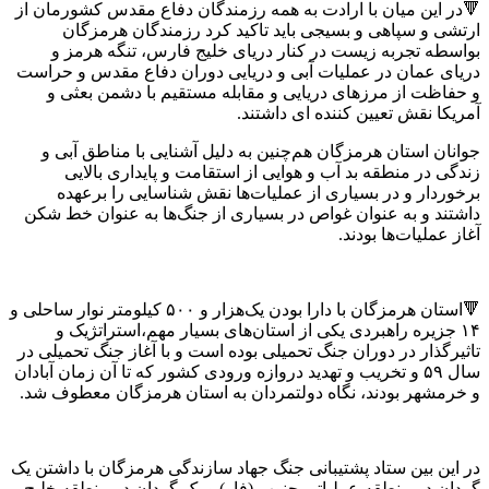
🔻در این میان با ارادت به همه رزمندگان دفاع مقدس کشورمان از
ارتشی و سپاهی و بسیجی باید تاکید کرد رزمندگان هرمزگان
بواسطه تجربه زیست در کنار دریای خلیج فارس، تنگه هرمز و
دریای عمان در عملیات آبی و دریایی دوران دفاع‌ مقدس و حراست
و حفاظت از مرزهای دریایی و مقابله مستقیم با دشمن بعثی و
آمریکا نقش تعیین کننده ای داشتند.
جوانان استان هرمزگان هم‌چنین به دلیل آشنایی با مناطق آبی و
زندگی در منطقه بد آب و هوایی از استقامت و پایداری بالایی
برخوردار و در بسیاری از عملیات‌ها نقش شناسایی را برعهده
داشتند و به عنوان غواص در بسیاری از جنگ‌ها به عنوان خط شکن
آغاز عملیات‌ها بودند.
🔻استان هرمزگان با دارا بودن یک‌هزار و ۵۰۰ کیلومتر نوار ساحلی و
۱۴ جزیره راهبردی یکی از استان‌های بسیار مهم،استراتژیک و
تاثیرگذار در دوران جنگ تحمیلی بوده است و با آغاز جنگ تحمیلی در
سال ۵۹ و تخریب و تهدید دروازه ورودی کشور که تا آن زمان آبادان
و خرمشهر بودند، نگاه دولتمردان به استان هرمزگان معطوف شد.
در این بین ستاد پشتیبانی جنگ جهاد سازندگی هرمزگان با داشتن یک
گردان در منطقه عملیاتی جنوب (فاو) و یک گردان در منطقه خلیج