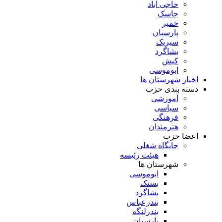
حاجی آباد
جاسک
خمیر
پارسیان
سیریک
بشاگرد
کیش
ابوموسی
اخبار شهرستان ها
دسته بندی حزب
آموزشی
سیاسی
فرهنگی
هنرمندان
اعضا حزب
جایگاه شغلی
هیئت رئیسه
شهرستان ها
ابوموسی
بستک
بشاگرد
بندرعباس
بندرلنگه
پارسیان