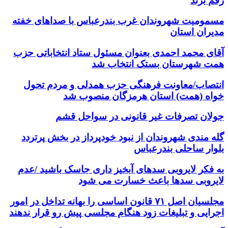
رقم بزند
مسمومیت شهروندان غرب بندرعباس با صداهای خفته
مدیران استان
آقای محمد احمدی بعنوان مسئول ستاد انتخاباتی حزب
همت شهرستان بستک انتخاب شد
انتصاب/معاونت فرهنگی حزب همدلی و مردم تحول
خواه (همت) استان هرمزگان منصوب شد
جولان تصرفات غیر قانونی در سواحل قشم
گله مندی شهروندان از نبود خودپرداز در بخش پرتردد
بلوار ساحلی بندرعباس
به فکر لایروبی سدهای آبخیز داری جاسک باشید /عدم
لایروبی سدها باعث خسارت می شود
مجلسیان اصل ۷۱ قانون اساسی را بهانه تداخل در امور
اجرایی و تبلیغات زود هنگام مجلسی پیش رو قرار ندهند