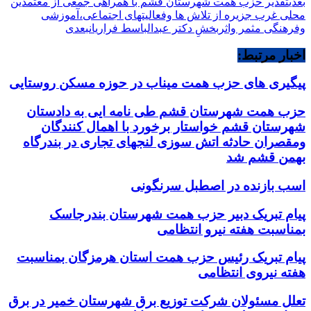
بعدی
تقدیر حزب همت شهرستان قشم با همراهی جمعی از معتمدین
محلی غرب جزیره از تلاش ها وفعالیتهای اجتماعی،آموزشی
وفرهنگی مثمر واثربخشِ دکتر عبدالباسط فراریان
بعدی
اخبار مرتبط:
پیگیری های حزب همت میناب در حوزه مسکن روستایی
حزب همت شهرستان قشم طی نامه ایی به دادستان
شهرستان قشم خواستار برخورد با اهمال کنندگان
ومقصران حادثه اتش سوزی لنجهای تجاری در بندرگاه
بهمن قشم شد
اسب بازنده در اصطبل سرنگونی
پیام تبریک دبیر حزب همت شهرستان بندرجاسک
بمناسبت هفته نیرو انتظامی
پیام تبریک رئیس حزب همت استان هرمزگان بمناسبت
هفته نیروی انتظامی
تعلل مسئولان شرکت توزیع برق شهرستان خمیر در برق