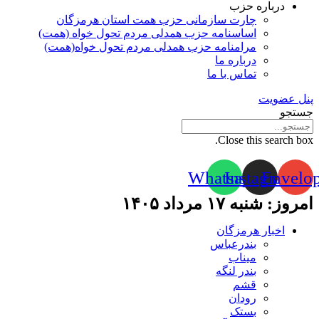
درباره حزب
چارت سازمانی حزب همت استان هرمزگان
اساسنامه حزب همدلی مردم تحول خواه (همت)
مرامنامه حزب همدلی مردم تحول خواه(همت)
درباره ما
تماس با ما
پنل عضویت
جستجو
Close this search box.
Whatsapp
Instagram
Envelo
امروز: شنبه ۱۷ مرداد ۱۴۰۵
اخبار هرمزگان
بندرعباس
میناب
بندر لنگه
قشم
رودان
بستک