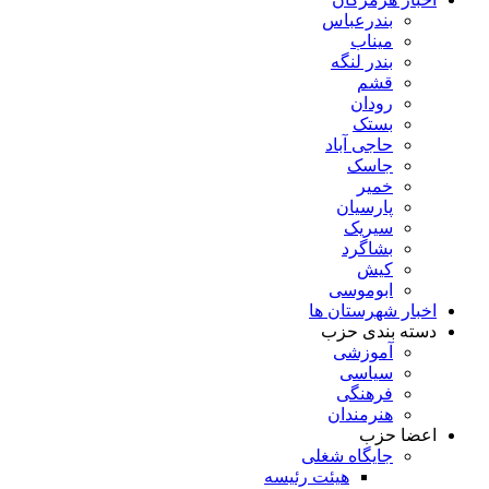
بندرعباس
میناب
بندر لنگه
قشم
رودان
بستک
حاجی آباد
جاسک
خمیر
پارسیان
سیریک
بشاگرد
کیش
ابوموسی
اخبار شهرستان ها
دسته بندی حزب
آموزشی
سیاسی
فرهنگی
هنرمندان
اعضا حزب
جایگاه شغلی
هیئت رئیسه