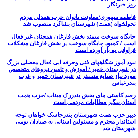
روز خبرنگار
فاطمه سهوری/معاونت بانوان حزب همدلی مردم
تحولخواه (همت) شهرستان بشاگرد منصوب شد
جایگاه سوخت میمند بخش فارغان همچنان غیر فعال
است / کمبود جایگاه سوخت در بخش فارغان مشکلات
فراوانی به بار آورده است
نبود آموز شگاههای فنی وحرفه ایی فعال معضلی بزرگ
در شهرستان خمیر / آموزش و تامین نیروهای متخصص
مورد نیاز صنایع مستقر در شهرستان خمیر و غرب
بندرعباس
رصد کاستی های بخش بندزرک میناب /حزب همت
استان پیگیر مطالبات مردمی است
دبیر حزب همت شهرستان بندرجاسک خواهان توجه
استاندار محترم و مسئولین استانی به صیادان بومی
شهرستان شد