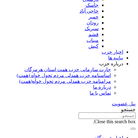
جاسک
حاجی آباد
خمیر
رودان
سیریک
قشم
میناب
کیش
اخبار حزب
بیانیه ها
درباره حزب
چارت سازمانی حزب همت استان هرمزگان
اساسنامه حزب همدلی مردم تحول خواه (همت)
مرامنامه حزب همدلی مردم تحول خواه(همت)
درباره ما
تماس با ما
پنل عضویت
جستجو
Close this search box.
اخبار هرمزگان