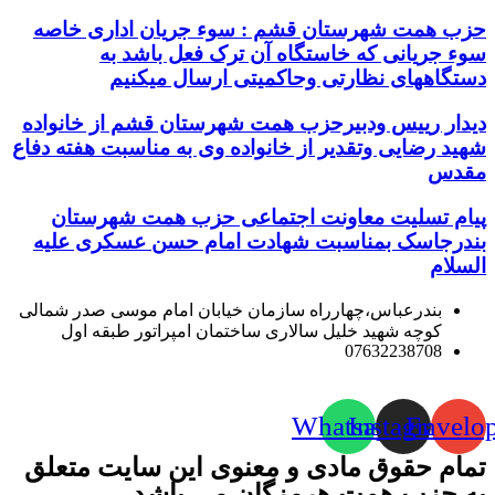
حزب همت شهرستان قشم : سوء جریان اداری خاصه
سوء جریانی که خاستگاه آن ترک فعل باشد به
دستگاههای نظارتی وحاکمیتی ارسال میکنیم
دیدار رییس ودبیرحزب همت شهرستان قشم از خانواده
شهید رضایی وتقدیر از خانواده وی به مناسبت هفته دفاع
مقدس
پیام تسلیت معاونت اجتماعی حزب همت شهرستان
بندرجاسک بمناسبت شهادت امام حسن عسکری علیه
السلام
بندرعباس،چهارراه سازمان خیابان امام موسی صدر شمالی
کوچه شهید خلیل سالاری ساختمان امپراتور طبقه اول
07632238708
Whatsapp
Instagram
Envelo
تمام حقوق مادی و معنوی این سایت متعلق
به حزب همت هرمزگان می باشد.