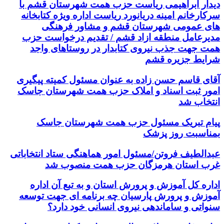
دیدار ابراهیمی ریاست حزب همت شهرستان قشم با
سرکارخانم امینه دریانورد ریاست اداره ویژه کتابخانه
های عمومی شهرستان قشم و مشاور فرهنگی
مدیرعامل منطقه ازاد قشم / تقدیم درخواست حزب
همت جهت جذب نیروی کتابدار در روستاهای واجد
شرایط جزیره قشم
آقای قاسم حسن زاده به عنوان مسئول کمیته پیگیری
امور ثبت اسناد و املاک حزب همت شهرستان جاسک
انتخاب شد
پیام تبریک مسئول حزب همت شهرستان جاسک
بمناسبت روز پزشک
عبدالطیف فروتن/مسئول امور هماهنگی ستاد انتخاباتی
غرب استان هرمزگان حزب همت منصوب شد
اداره کل آموزش و پرورش استان و به تبع آن اداره
آموزش و پرورش پارسیان چه برنامه ای جهت توسعه
سنواتی و ساماندهی نیروی انسانی خود دارد؟