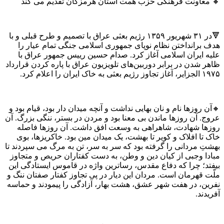
🔸 معاونت فرهنگی حزب همت استان هرمزگان تقدیم می کند
🔻در ۳۱ شهریور ۱۳۵۹ رژیم بعثی عراق با تصمیم و طرح قبلی و با
هدف برانداختن نظام نوپای جمهوری اسلامی جنگی تمام عیار را
علیه ایران اسلامی آغاز کرد. صدام حسین رییس جمهور عراق با
ظاهر شدن در برابر دوربین‌های تلویزیون عراق با پاره کردن قرارداد
۱۹۷۵ الجزایر، آغاز تجاوز رژیم بعثی به خاک ایران را اعلام کرد.
🔸آن روزها نام و نان بهایی نداشت و آنچه میدان دار بود، قیام بود و
عروج. آن روزها ماندن بی معنا بود و مردن در بستر، ننگی بزرگ. آن
روزها شهادت، شاهراهی به وسعت افق داشت. آن روزها فاصله
خاک تا افلاک و کویر تا بهشت، یک میدان مین بود. خاکریزها، بوی
بهشتِ مردانی را گرفته بود که سر به سر، تن به مرگ می سپردند تا
مبادا وجبی از کیان دین و وطن، به دست کفتاران حریص و متجاوز
بیفتد؛ چرا که دفاع مقدس، رساترین واژه در قاموس ایستادگی این
ملّت قهرمان است. مردان این دیار در پی تجاوز کفتار صفتان ننگ و
نفرین، در هفت شهر عشق، هشت بهار، آزادگی را پیمودند و حماسه
آفریدند.