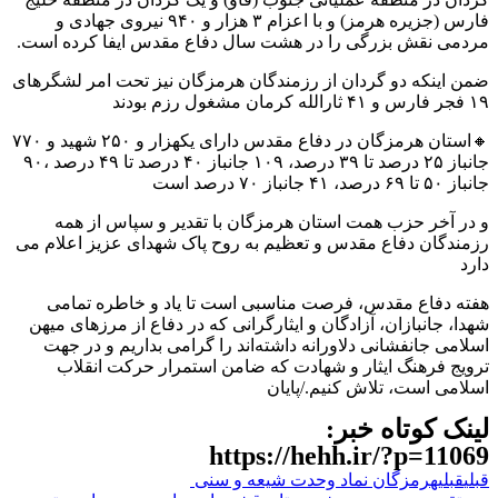
فارس (جزیره هرمز) و با اعزام ۳ هزار و ۹۴۰ نیروی جهادی و
مردمی نقش بزرگی را در هشت سال دفاع مقدس ایفا کرده است.
ضمن اینکه دو گردان از رزمندگان هرمزگان نیز تحت امر لشگرهای
۱۹ فجر فارس و ۴۱ ثارالله کرمان مشغول رزم بودند
🔸استان هرمزگان در دفاع مقدس دارای یکهزار و ۲۵۰ شهید و ۷۷۰
جانباز ۲۵ درصد تا ۳۹ درصد، ۱۰۹ جانباز ۴۰ درصد تا ۴۹ درصد ،۹۰
جانباز ۵۰ تا ۶۹ درصد، ۴۱ جانباز ۷۰ درصد است
و در آخر حزب همت استان هرمزگان با تقدیر و سپاس از همه
رزمندگان دفاع مقدس و تعظیم به روح پاک شهدای عزیز اعلام می
دارد
هفته دفاع مقدس، فرصت مناسبی است تا یاد و خاطره تمامی
شهدا، جانبازان، آزادگان و ایثارگرانی که در دفاع از مرزهای میهن
اسلامی جانفشانی دلاورانه داشته‌اند را گرامی بداریم و در جهت
ترویج فرهنگ ایثار و شهادت که ضامن استمرار حرکت انقلاب
اسلامی است، تلاش کنیم./پایان
لینک کوتاه خبر:
https://hehh.ir/?p=11069
قبلی
قبلی
هرمزگان نماد وحدت شیعه و سنی