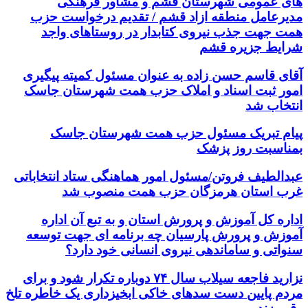
های عمومی شهرستان قشم و مشاور فرهنگی
مدیرعامل منطقه ازاد قشم / تقدیم درخواست حزب
همت جهت جذب نیروی کتابدار در روستاهای واجد
شرایط جزیره قشم
آقای قاسم حسن زاده به عنوان مسئول کمیته پیگیری
امور ثبت اسناد و املاک حزب همت شهرستان جاسک
انتخاب شد
پیام تبریک مسئول حزب همت شهرستان جاسک
بمناسبت روز پزشک
عبدالطیف فروتن/مسئول امور هماهنگی ستاد انتخاباتی
غرب استان هرمزگان حزب همت منصوب شد
اداره کل آموزش و پرورش استان و به تبع آن اداره
آموزش و پرورش پارسیان چه برنامه ای جهت توسعه
سنواتی و ساماندهی نیروی انسانی خود دارد؟
نزارید فاجعه سیلاب سال ۷۴ دوباره تکرار شود و برای
مردم پایین دست سدهای خاکی ابخیزداری یک خاطره تلخ