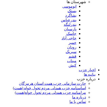
شهرستان ها
ابوموسی
بستک
بشاگرد
بندرعباس
بندرلنگه
پارسیان
جاسک
حاجی آباد
خمیر
رودان
سیریک
قشم
میناب
کیش
اخبار حزب
بیانیه ها
درباره حزب
چارت سازمانی حزب همت استان هرمزگان
اساسنامه حزب همدلی مردم تحول خواه (همت)
مرامنامه حزب همدلی مردم تحول خواه(همت)
درباره ما
تماس با ما