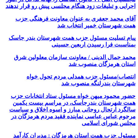
اجرایی و تبلیغات زود هنگام مجلسی پیش رو قرار ندهند
آقای محمد جعفری به عنوان معاونت فرهنگی حزب
همت شهرستان خمیر انتخاب شد
پیام تسلیت مسئول حزب همت شهرستان بندر جاسک
بمناسبت فرا رسیدن اربعین حسینی
محمد جمال الدینی / معاونت سازمان معلولین شرق
استان هرمزگان منصوب شد
انتصاب/مسئول حزب همدلی مردم تحول خواه
شهرستان بندرلنگه منصوب شد
حضور محمود میهن خواه مسئول ستاد انتخابات حزب
همت شهرستان بندرجاسک، در مراسم بیست یکمین
سالگرد ارتحال روحانی مبارز و اسوه اخلاق و سیاست
مرحوم عباس عباسی نماینده فقید مردم هرمزگان در
مجلس شورای اسلامی
مسئول حزب همت استان هرمزگان : مدیران کارآمد