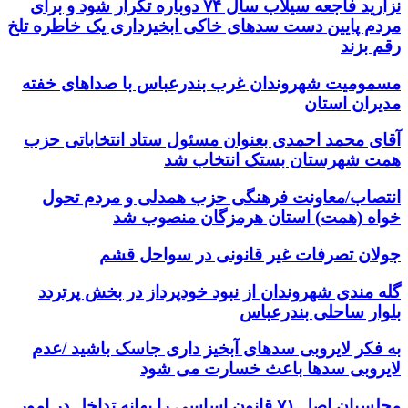
نزارید فاجعه سیلاب سال ۷۴ دوباره تکرار شود و برای
مردم پایین دست سدهای خاکی ابخیزداری یک خاطره تلخ
رقم بزند
مسمومیت شهروندان غرب بندرعباس با صداهای خفته
مدیران استان
آقای محمد احمدی بعنوان مسئول ستاد انتخاباتی حزب
همت شهرستان بستک انتخاب شد
انتصاب/معاونت فرهنگی حزب همدلی و مردم تحول
خواه (همت) استان هرمزگان منصوب شد
جولان تصرفات غیر قانونی در سواحل قشم
گله مندی شهروندان از نبود خودپرداز در بخش پرتردد
بلوار ساحلی بندرعباس
به فکر لایروبی سدهای آبخیز داری جاسک باشید /عدم
لایروبی سدها باعث خسارت می شود
مجلسیان اصل ۷۱ قانون اساسی را بهانه تداخل در امور