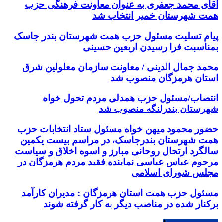
آقای محمد جعفری به عنوان معاونت فرهنگی حزب
همت شهرستان خمیر انتخاب شد
پیام تسلیت مسئول حزب همت شهرستان بندر جاسک
بمناسبت فرا رسیدن اربعین حسینی
محمد جمال الدینی / معاونت سازمان معلولین شرق
استان هرمزگان منصوب شد
انتصاب/مسئول حزب همدلی مردم تحول خواه
شهرستان بندرلنگه منصوب شد
حضور محمود میهن خواه مسئول ستاد انتخابات حزب
همت شهرستان بندرجاسک، در مراسم بیست یکمین
سالگرد ارتحال روحانی مبارز و اسوه اخلاق و سیاست
مرحوم عباس عباسی نماینده فقید مردم هرمزگان در
مجلس شورای اسلامی
مسئول حزب همت استان هرمزگان : مدیران کارآمد
برکنار شده در مناصب دیگر به کار گرفته شوند