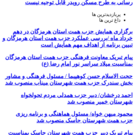
رسانی به طرح مسکن رویدر قابل توجیه نیست
پربازدیدترین ها
داغ ترین ها
برگزاری همایش حزب همت استان هرمزگان در دهم
خرداد ماه /بررسی عملکرد حزب همت استان هرمزگان و
تبیین برنامه از اهداف مهم همایش است
پیام تبریک معاونت فرهنگی حزب همت استان هرمزگان
بمناسبت میلاد سراسر نور امام رضا (ع)
حجت الاسلام حسن کوهپیما / مسئول فرهنگی و مشاور
بخش سندرک حزب همت شهرستان میناب منصوب شد
احمد درخشان/ دبیر حزب همدلی مردم تحولخواه
شهرستان خمیر منصوب ‌شد
محمود میهن خواه/ مسئول هماهنگی و برنامه ریزی
حزب همت شهرستان جاسک منصوب شد
پیام تبریک دبیر حزب همت شهرستان جاسک بمناسبت