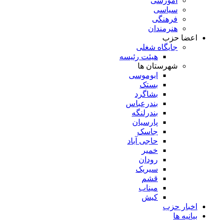
آموزشی
سیاسی
فرهنگی
هنرمندان
اعضا حزب
جایگاه شغلی
هیئت رئیسه
شهرستان ها
ابوموسی
بستک
بشاگرد
بندرعباس
بندرلنگه
پارسیان
جاسک
حاجی آباد
خمیر
رودان
سیریک
قشم
میناب
کیش
اخبار حزب
بیانیه ها