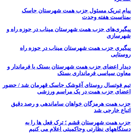
پیام تبریک مسئول حزب همت شهرستان جاسک
بمناسبت هفته وحدت
پیگیری‌های حزب همت شهرستان میناب در حوزه راه و
شهرسازی
پیگیری حزب همت شهرستان میناب در حوزه راه
روستایی
دیدار اعضای حزب همت شهرستان بستک با فرماندار و
معاون سیاسی فرمانداری بستک
تیم فوتسال روستای آغوشک جاسک قهرمان شد / حضور
اعضای حزب همت در یک مراسم ورزشی
حزب همت هرمزگان خواهان ساماندهی و رصد دقیق
اتباع خارجی شد
حزب همت شهرستان قشم ؛ ترک فعل ها را به
دستگاههای نظارتی وحاکمیتی اعلام می کنیم