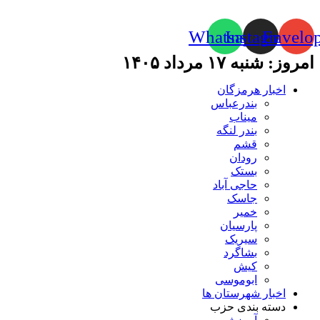
Whatsapp
Instagram
Envelo
امروز: شنبه ۱۷ مرداد ۱۴۰۵
اخبار هرمزگان
بندرعباس
میناب
بندر لنگه
قشم
رودان
بستک
حاجی آباد
جاسک
خمیر
پارسیان
سیریک
بشاگرد
کیش
ابوموسی
اخبار شهرستان ها
دسته بندی حزب