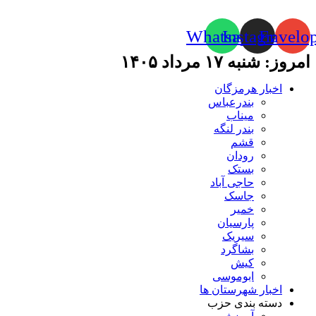
Whatsapp
Instagram
Envelo
امروز: شنبه ۱۷ مرداد ۱۴۰۵
اخبار هرمزگان
بندرعباس
میناب
بندر لنگه
قشم
رودان
بستک
حاجی آباد
جاسک
خمیر
پارسیان
سیریک
بشاگرد
کیش
ابوموسی
اخبار شهرستان ها
دسته بندی حزب