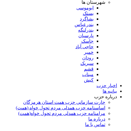
شهرستان ها
ابوموسی
بستک
بشاگرد
بندرعباس
بندرلنگه
پارسیان
جاسک
حاجی آباد
خمیر
رودان
سیریک
قشم
میناب
کیش
اخبار حزب
بیانیه ها
درباره حزب
چارت سازمانی حزب همت استان هرمزگان
اساسنامه حزب همدلی مردم تحول خواه (همت)
مرامنامه حزب همدلی مردم تحول خواه(همت)
درباره ما
تماس با ما