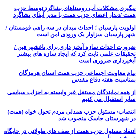
پیگیری مشکلات آب روستاهای بشاگرد توسط حزب
همت /دیدار اعضای حزب همت با مدیر آبفای بشاگرد
اولویت پارسیان ؛ احداث میدان در سه راهی فومستان /
شهر پارسیان سزاوار یک ورودی امن است
ضرورت احداث سازه آبخیز داری برای باغشهر فین /
تحقیقات علمی ثابت کرد که ایجاد سازه های بیشتر
آبخیزداری ضروری است
پیام معاونت اجتماعی حزب همت استان هرمزگان
بمناسبت هفته دفاع مقدس
از همه نمایندگان مستقل غیر وابسته به احزاب سیاسی
سایر استقبال می کنیم
انتصاب/ مسئول حزب همدلی مردم تحول خواه (همت)
در شهرستان جاسک منصوب شد
انتقاد مسئول حزب همت از صف های طولانی در جایگاه
سوخت میناب