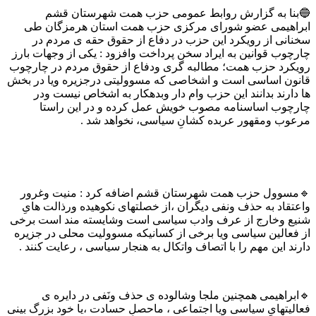
🔵بنا به گزارش روابط عمومی حزب همت شهرستان قشم
ابراهیمی عضو شورای مرکزی حزب همت استان هرمزگان طی
سخنانی از رویکرد این حزب در دفاع از حقوق حقه ی مردم در
چارچوب قوانین به ایراد سخن پرداخت وافزود : یکی از وجهات بارز
رویکرد حزب همت؛ مطالبه گری ودفاع از حقوق مردم در چارچوب
قانون اساسی است و اشخاصی که مسوولیتی درجزیره ویا در بخش
ها دارند بدانند این حزب وام دار وبدهکار به اشخاص نیست ودر
چارچوب اساسنامه مصوب خویش عمل کرده و در این راستا
مرعوب ومقهور عربده کشانِ سیاسی، نخواهد شد .
🔹مسوول حزب همت شهرستان قشم اضافه کرد : منیت وغرور
واعتقاد به حذف ونفی دیگران ،از خصلتهای نکوهیده ورذالت هایِ
شنیع وخارج از عرف وادب سیاسی است وشایسته مند است برخی
از فعالین سیاسی ویا برخی از کسانیکه مسوولیت محلی در جزیره
دارند این مهم را با اتصاف واتکال به هنجار سیاسی ، رعایت کنند .
🔹ابراهیمی همچنین ملجا وشالوده ی حذف ونَفی در دایره ی
فعالیتهایِ سیاسی ویا اجتماعی ، ماحصلِ حسادت ،یا خود بزرگ بینی