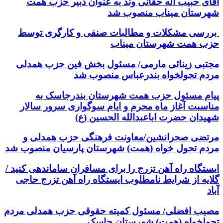
آقای حبیب اله حقانی وند به عنوان دبیر حزب همت
شهرستان میناب منصوب شد
بررسی مشکلات و مطالبات صنفی و کارگری توسط
حزب همت شهرستان میناب
مجتبی زینائی مارمی/ مسئول بخش فین حزب همدلی
مردم تحولخواه بندرعباس منصوب شد
پیام مسئول حزب همت شهرستان بندرجاسک به
مناسبت آغاز ماه محرم و ایام سوگواری سرور سالار
شهیدان حضرت اباعبدالله الحسین (ع)
مرتضی صحرانشین/معاونت فرهنگی حزب همدلی و
مردم تحول خواه (همت) شهرستان پارسیان منصوب شد
ایستگاه راه آهن تزرج را برای مسافران ساماندهی کنید /
گلایه از شرایط نامطلوب ایستگاه راه آهن تزرج حاجی
آباد
مصیب افضلی/ مسئول کمیته حقوقی حزب همدلی مردم
تحولخواه (همت) شهرستان جاسک