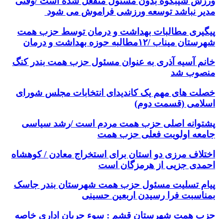
ورزش شیبکوه بدون مسئول منفعل شده است /وقتی
مدیر نباشد توسعه ورزشی فراموش می شود
پیگیری مطالبات بهداشت و درمان توسط حزب همت
شهرستان میناب /۱۲مطالبه حوزه بهداشت و درمان
خانم آسیه آذری به عنوان مسئول حزب همت بندر کنگ
منصوب شد
خصلت های مهم یک کاندیدای انتخابات مجلس شورای
اسلامی (قسمت دوم)
پشتوانه اصلی حزب همت مردم است /رشد سیاسی
جامعه اولویت فعلی حزب همت
اختلاف مرزی دو استان برای استخراج معادن / کوهشاه
احمدی جزیی از هرمزگان است
پیام تسلیت مسئول حزب همت شهرستان بندر جاسک
بمناسبت فرا رسیدن اربعین حسینی
حزب همت شهرستان قشم : سوء جریان اداری خاصه