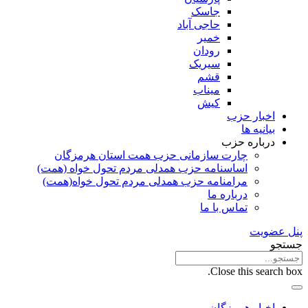
جاسک
حاجی آباد
خمیر
رودان
سیریک
قشم
میناب
کیش
اخبار حزب
بیانیه ها
درباره حزب
چارت سازمانی حزب همت استان هرمزگان
اساسنامه حزب همدلی مردم تحول خواه (همت)
مرامنامه حزب همدلی مردم تحول خواه(همت)
درباره ما
تماس با ما
پنل عضویت
جستجو
Close this search box.
اخبار هرمزگان