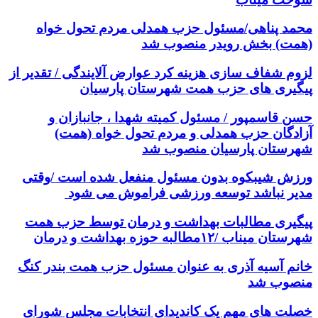
محمد پناهی/مسئول حزب همدلی مردم تحول خواه
(همت) بخش رویدر منصوب شد
لزوم شفاف سازی هزینه کرد عوارض آلایندگی / تقدیر از
پیگیری های حزب همت شهرستان پارسیان
حسن قاسمپور / مسئول کمیته شهدا ، جانبازان و
آزادگان حزب همدلی و مردم تحول خواه (همت)
شهرستان پارسیان منصوب شد
ورزش شیبکوه بدون مسئول منفعل شده است /وقتی
مدیر نباشد توسعه ورزشی فراموش می شود
پیگیری مطالبات بهداشت و درمان توسط حزب همت
شهرستان میناب /۱۲مطالبه حوزه بهداشت و درمان
خانم آسیه آذری به عنوان مسئول حزب همت بندر کنگ
منصوب شد
خصلت های مهم یک کاندیدای انتخابات مجلس شورای