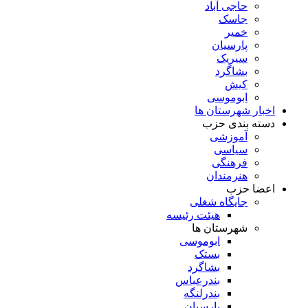
حاجی آباد
جاسک
خمیر
پارسیان
سیریک
بشاگرد
کیش
ابوموسی
اخبار شهرستان ها
دسته بندی حزب
آموزشی
سیاسی
فرهنگی
هنرمندان
اعضا حزب
جایگاه شغلی
هیئت رئیسه
شهرستان ها
ابوموسی
بستک
بشاگرد
بندرعباس
بندرلنگه
پارسیان