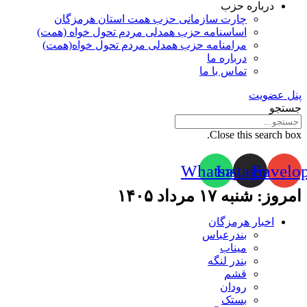
درباره حزب
چارت سازمانی حزب همت استان هرمزگان
اساسنامه حزب همدلی مردم تحول خواه (همت)
مرامنامه حزب همدلی مردم تحول خواه(همت)
درباره ما
تماس با ما
پنل عضویت
جستجو
Close this search box.
Whatsapp
Instagram
Envelo
امروز: شنبه ۱۷ مرداد ۱۴۰۵
اخبار هرمزگان
بندرعباس
میناب
بندر لنگه
قشم
رودان
بستک