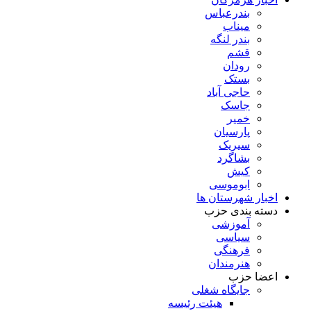
بندرعباس
میناب
بندر لنگه
قشم
رودان
بستک
حاجی آباد
جاسک
خمیر
پارسیان
سیریک
بشاگرد
کیش
ابوموسی
اخبار شهرستان ها
دسته بندی حزب
آموزشی
سیاسی
فرهنگی
هنرمندان
اعضا حزب
جایگاه شغلی
هیئت رئیسه