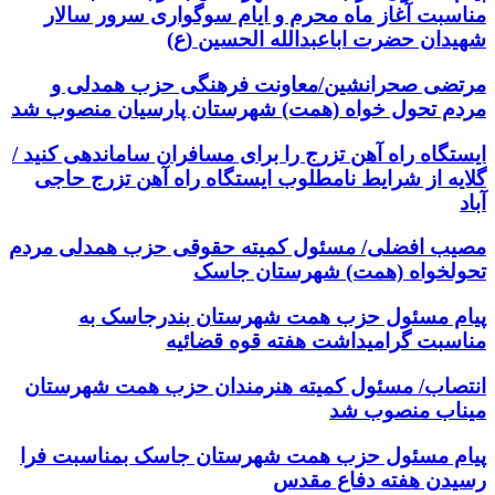
مناسبت آغاز ماه محرم و ایام سوگواری سرور سالار
شهیدان حضرت اباعبدالله الحسین (ع)
مرتضی صحرانشین/معاونت فرهنگی حزب همدلی و
مردم تحول خواه (همت) شهرستان پارسیان منصوب شد
ایستگاه راه آهن تزرج را برای مسافران ساماندهی کنید /
گلایه از شرایط نامطلوب ایستگاه راه آهن تزرج حاجی
آباد
مصیب افضلی/ مسئول کمیته حقوقی حزب همدلی مردم
تحولخواه (همت) شهرستان جاسک
پیام مسئول حزب همت شهرستان بندرجاسک به
مناسبت گرامیداشت هفته قوه قضائیه
انتصاب/ مسئول کمیته هنرمندان حزب همت شهرستان
میناب منصوب شد
پیام مسئول حزب همت شهرستان جاسک بمناسبت فرا
رسیدن هفته دفاع مقدس