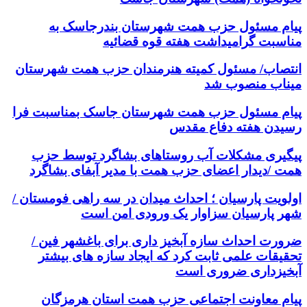
پیام مسئول حزب همت شهرستان بندرجاسک به
مناسبت گرامیداشت هفته قوه قضائیه
انتصاب/ مسئول کمیته هنرمندان حزب همت شهرستان
میناب منصوب شد
پیام مسئول حزب همت شهرستان جاسک بمناسبت فرا
رسیدن هفته دفاع مقدس
پیگیری مشکلات آب روستاهای بشاگرد توسط حزب
همت /دیدار اعضای حزب همت با مدیر آبفای بشاگرد
اولویت پارسیان ؛ احداث میدان در سه راهی فومستان /
شهر پارسیان سزاوار یک ورودی امن است
ضرورت احداث سازه آبخیز داری برای باغشهر فین /
تحقیقات علمی ثابت کرد که ایجاد سازه های بیشتر
آبخیزداری ضروری است
پیام معاونت اجتماعی حزب همت استان هرمزگان