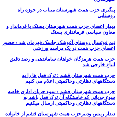
پیگیری حزب همت شهرستان میناب در حوزه راه
روستایی
دیدار اعضای حزب همت شهرستان بستک با فرماندار و
معاون سیاسی فرمانداری بستک
تیم فوتسال روستای آغوشک جاسک قهرمان شد / حضور
اعضای حزب همت در یک مراسم ورزشی
حزب همت هرمزگان خواهان ساماندهی و رصد دقیق
اتباع خارجی شد
حزب همت شهرستان قشم ؛ ترک فعل ها را به
دستگاههای نظارتی وحاکمیتی اعلام می کنیم
حزب همت شهرستان قشم : سوء جریان اداری خاصه
سوء جریانی که خاستگاه آن ترک فعل باشد به
دستگاههای نظارتی وحاکمیتی ارسال میکنیم
دیدار رییس ودبیرحزب همت شهرستان قشم از خانواده