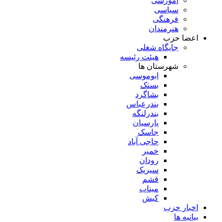
آموزشی
سیاسی
فرهنگی
هنرمندان
اعضا حزب
جایگاه شغلی
هیئت رئیسه
شهرستان ها
ابوموسی
بستک
بشاگرد
بندرعباس
بندرلنگه
پارسیان
جاسک
حاجی آباد
خمیر
رودان
سیریک
قشم
میناب
کیش
اخبار حزب
بیانیه ها