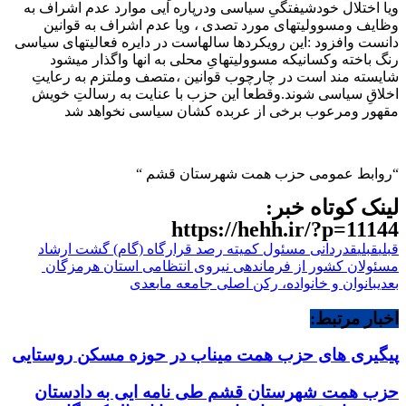
ویا اختلال خودشیفتگیِ سیاسی ودرپاره ایی موارد عدم اشراف به
وظایف ومسوولیتهای مورد تصدی ، ویا عدم اشراف به قوانین
دانست وافزود :این رویکردها سالهاست در دایره فعالیتهای سیاسی
رنگ باخته وکسانیکه مسوولیتهایِ محلی به انها واگذار میشود
شایسته مند است در چارچوب قوانین ،متصف وملتزم به رعایتِ
اخلاقِ سیاسی شوند.وقطعا این حزب با عنایت به رسالتِ خویش
مقهور ومرعوب برخی از عربده کشان سیاسی نخواهد شد
“روابط عمومی حزب همت شهرستان قشم “
لینک کوتاه خبر:
https://hehh.ir/?p=11144
قبلی
قبلی
قدردانی مسئول کمیته رصد قرارگاه (گام) گشت ارشاد
مسئولان کشور از فرماندهی نیروی انتظامی استان هرمزگان
بعدی
بانوان و خانواده، رکن اصلی جامعه ما
بعدی
اخبار مرتبط:
پیگیری های حزب همت میناب در حوزه مسکن روستایی
حزب همت شهرستان قشم طی نامه ایی به دادستان