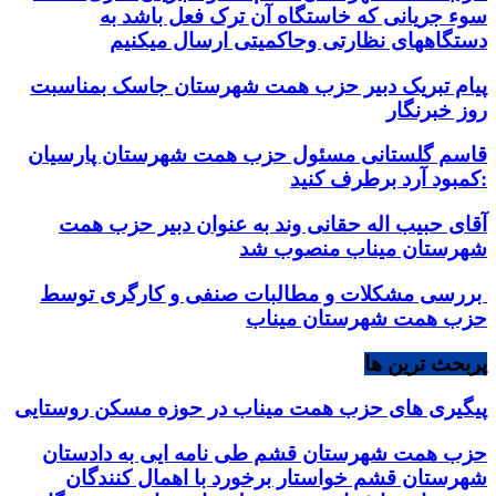
سوء جریانی که خاستگاه آن ترک فعل باشد به
دستگاههای نظارتی وحاکمیتی ارسال میکنیم
پیام تبریک دبیر حزب همت شهرستان جاسک بمناسبت
روز خبرنگار
قاسم گلستانی مسئول حزب همت شهرستان پارسیان
:کمبود آرد برطرف کنید
آقای حبیب اله حقانی وند به عنوان دبیر حزب همت
شهرستان میناب منصوب شد
بررسی مشکلات و مطالبات صنفی و کارگری توسط
حزب همت شهرستان میناب
پربحث ترین ها
پیگیری های حزب همت میناب در حوزه مسکن روستایی
حزب همت شهرستان قشم طی نامه ایی به دادستان
شهرستان قشم خواستار برخورد با اهمال کنندگان