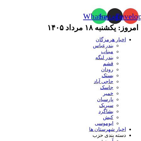
Whatsapp
Instagram
Envelo
امروز: یکشنبه ۱۸ مرداد ۱۴۰۵
اخبار هرمزگان
بندرعباس
میناب
بندر لنگه
قشم
رودان
بستک
حاجی آباد
جاسک
خمیر
پارسیان
سیریک
بشاگرد
کیش
ابوموسی
اخبار شهرستان ها
دسته بندی حزب