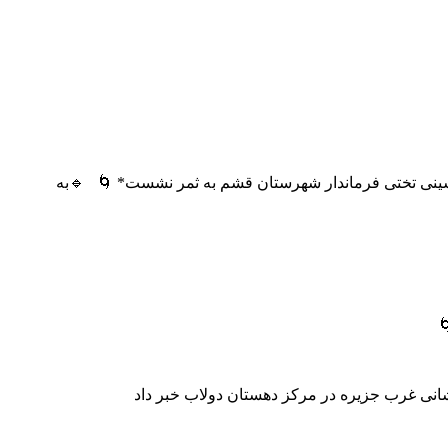
🌐 *ابراهیمی مسوول حزب همت شهرستان قشم :* 🌀 *احدا

🔹به گزارش روابط عمومی حزب همت شهرستان ق