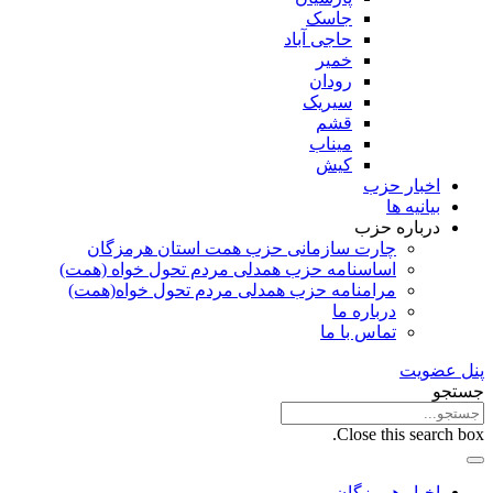
جاسک
حاجی آباد
خمیر
رودان
سیریک
قشم
میناب
کیش
اخبار حزب
بیانیه ها
درباره حزب
چارت سازمانی حزب همت استان هرمزگان
اساسنامه حزب همدلی مردم تحول خواه (همت)
مرامنامه حزب همدلی مردم تحول خواه(همت)
درباره ما
تماس با ما
پنل عضویت
جستجو
Close this search box.
اخبار هرمزگان