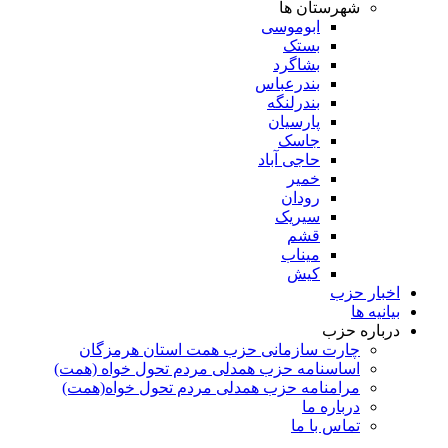
شهرستان ها
ابوموسی
بستک
بشاگرد
بندرعباس
بندرلنگه
پارسیان
جاسک
حاجی آباد
خمیر
رودان
سیریک
قشم
میناب
کیش
اخبار حزب
بیانیه ها
درباره حزب
چارت سازمانی حزب همت استان هرمزگان
اساسنامه حزب همدلی مردم تحول خواه (همت)
مرامنامه حزب همدلی مردم تحول خواه(همت)
درباره ما
تماس با ما