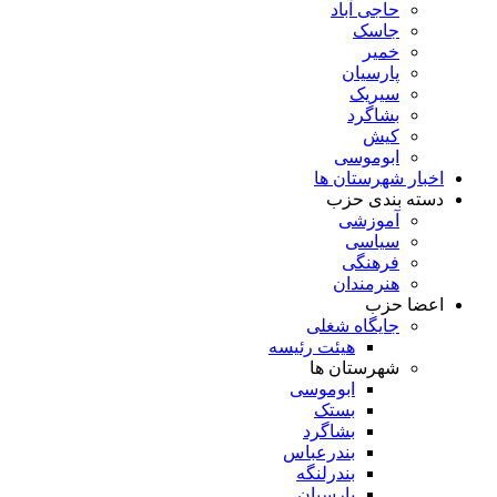
حاجی آباد
جاسک
خمیر
پارسیان
سیریک
بشاگرد
کیش
ابوموسی
اخبار شهرستان ها
دسته بندی حزب
آموزشی
سیاسی
فرهنگی
هنرمندان
اعضا حزب
جایگاه شغلی
هیئت رئیسه
شهرستان ها
ابوموسی
بستک
بشاگرد
بندرعباس
بندرلنگه
پارسیان