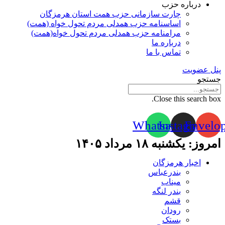
درباره حزب
چارت سازمانی حزب همت استان هرمزگان
اساسنامه حزب همدلی مردم تحول خواه (همت)
مرامنامه حزب همدلی مردم تحول خواه(همت)
درباره ما
تماس با ما
پنل عضویت
جستجو
Close this search box.
Whatsapp
Instagram
Envelo
امروز: یکشنبه ۱۸ مرداد ۱۴۰۵
اخبار هرمزگان
بندرعباس
میناب
بندر لنگه
قشم
رودان
بستک