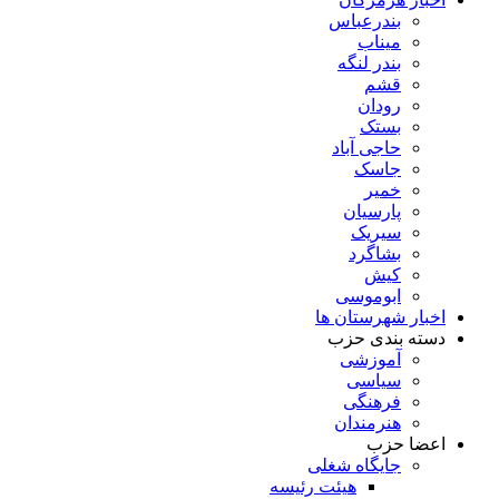
بندرعباس
میناب
بندر لنگه
قشم
رودان
بستک
حاجی آباد
جاسک
خمیر
پارسیان
سیریک
بشاگرد
کیش
ابوموسی
اخبار شهرستان ها
دسته بندی حزب
آموزشی
سیاسی
فرهنگی
هنرمندان
اعضا حزب
جایگاه شغلی
هیئت رئیسه