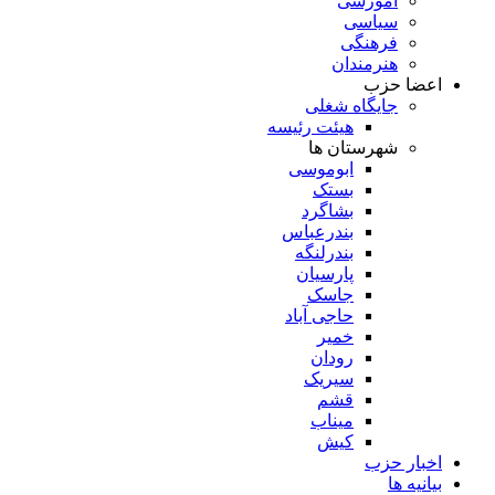
آموزشی
سیاسی
فرهنگی
هنرمندان
اعضا حزب
جایگاه شغلی
هیئت رئیسه
شهرستان ها
ابوموسی
بستک
بشاگرد
بندرعباس
بندرلنگه
پارسیان
جاسک
حاجی آباد
خمیر
رودان
سیریک
قشم
میناب
کیش
اخبار حزب
بیانیه ها