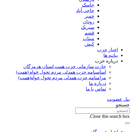
جاسک
حاجی آباد
خمیر
رودان
سیریک
قشم
میناب
کیش
اخبار حزب
بیانیه ها
درباره حزب
چارت سازمانی حزب همت استان هرمزگان
اساسنامه حزب همدلی مردم تحول خواه (همت)
مرامنامه حزب همدلی مردم تحول خواه(همت)
درباره ما
تماس با ما
پنل عضویت
جستجو
Close this search box.
اخبار هرمزگان