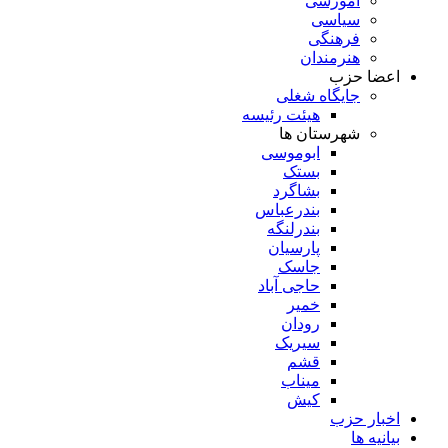
آموزشی
سیاسی
فرهنگی
هنرمندان
اعضا حزب
جایگاه شغلی
هیئت رئیسه
شهرستان ها
ابوموسی
بستک
بشاگرد
بندرعباس
بندرلنگه
پارسیان
جاسک
حاجی آباد
خمیر
رودان
سیریک
قشم
میناب
کیش
اخبار حزب
بیانیه ها