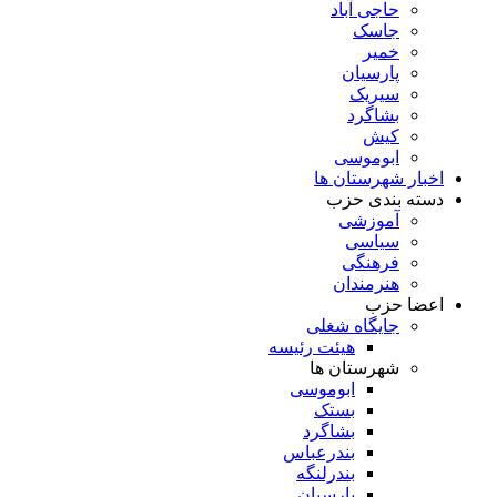
حاجی آباد
جاسک
خمیر
پارسیان
سیریک
بشاگرد
کیش
ابوموسی
اخبار شهرستان ها
دسته بندی حزب
آموزشی
سیاسی
فرهنگی
هنرمندان
اعضا حزب
جایگاه شغلی
هیئت رئیسه
شهرستان ها
ابوموسی
بستک
بشاگرد
بندرعباس
بندرلنگه
پارسیان