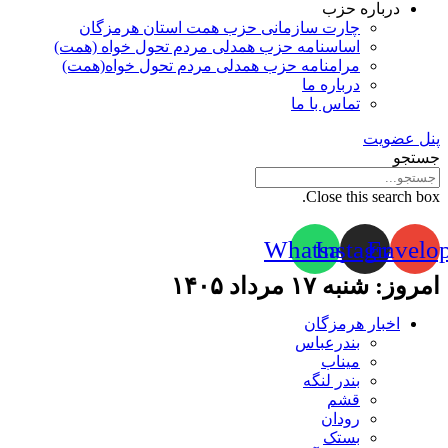
درباره حزب
چارت سازمانی حزب همت استان هرمزگان
اساسنامه حزب همدلی مردم تحول خواه (همت)
مرامنامه حزب همدلی مردم تحول خواه(همت)
درباره ما
تماس با ما
پنل عضویت
جستجو
Close this search box.
Whatsapp
Instagram
Envelo
امروز: شنبه ۱۷ مرداد ۱۴۰۵
اخبار هرمزگان
بندرعباس
میناب
بندر لنگه
قشم
رودان
بستک