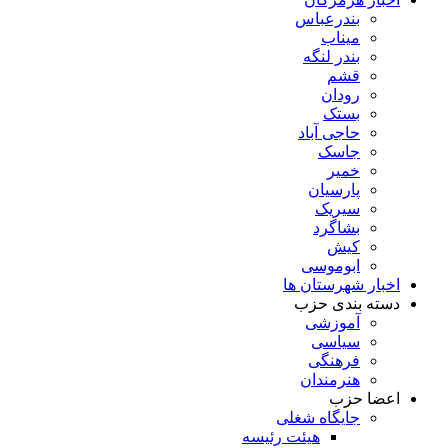
بندرعباس
میناب
بندر لنگه
قشم
رودان
بستک
حاجی آباد
جاسک
خمیر
پارسیان
سیریک
بشاگرد
کیش
ابوموسی
اخبار شهرستان ها
دسته بندی حزب
آموزشی
سیاسی
فرهنگی
هنرمندان
اعضا حزب
جایگاه شغلی
هیئت رئیسه