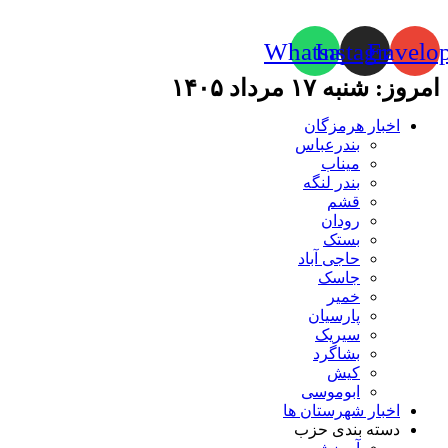
Whatsapp
Instagram
Envelo
امروز: شنبه ۱۷ مرداد ۱۴۰۵
اخبار هرمزگان
بندرعباس
میناب
بندر لنگه
قشم
رودان
بستک
حاجی آباد
جاسک
خمیر
پارسیان
سیریک
بشاگرد
کیش
ابوموسی
اخبار شهرستان ها
دسته بندی حزب