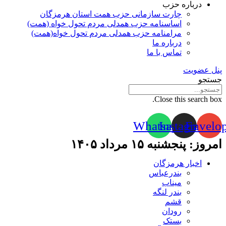
درباره حزب
چارت سازمانی حزب همت استان هرمزگان
اساسنامه حزب همدلی مردم تحول خواه (همت)
مرامنامه حزب همدلی مردم تحول خواه(همت)
درباره ما
تماس با ما
پنل عضویت
جستجو
Close this search box.
Whatsapp
Instagram
Envelo
امروز: پنجشنبه ۱۵ مرداد ۱۴۰۵
اخبار هرمزگان
بندرعباس
میناب
بندر لنگه
قشم
رودان
بستک