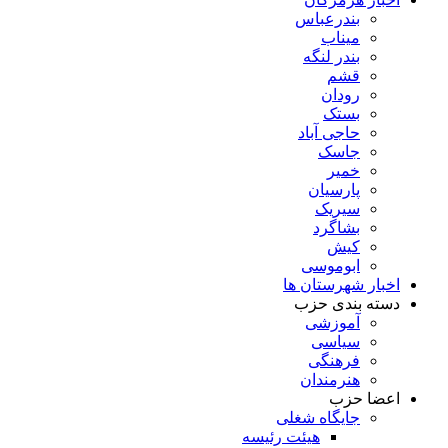
بندرعباس
میناب
بندر لنگه
قشم
رودان
بستک
حاجی آباد
جاسک
خمیر
پارسیان
سیریک
بشاگرد
کیش
ابوموسی
اخبار شهرستان ها
دسته بندی حزب
آموزشی
سیاسی
فرهنگی
هنرمندان
اعضا حزب
جایگاه شغلی
هیئت رئیسه