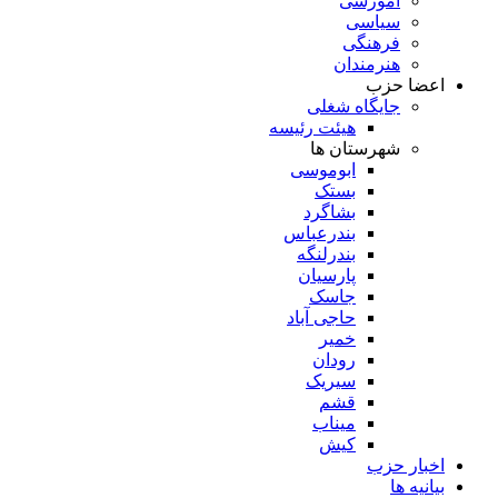
آموزشی
سیاسی
فرهنگی
هنرمندان
اعضا حزب
جایگاه شغلی
هیئت رئیسه
شهرستان ها
ابوموسی
بستک
بشاگرد
بندرعباس
بندرلنگه
پارسیان
جاسک
حاجی آباد
خمیر
رودان
سیریک
قشم
میناب
کیش
اخبار حزب
بیانیه ها