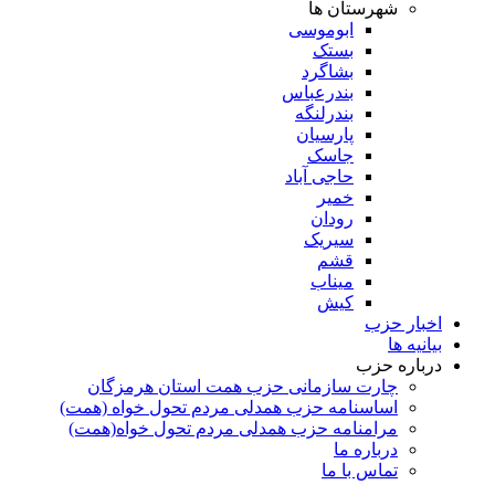
شهرستان ها
ابوموسی
بستک
بشاگرد
بندرعباس
بندرلنگه
پارسیان
جاسک
حاجی آباد
خمیر
رودان
سیریک
قشم
میناب
کیش
اخبار حزب
بیانیه ها
درباره حزب
چارت سازمانی حزب همت استان هرمزگان
اساسنامه حزب همدلی مردم تحول خواه (همت)
مرامنامه حزب همدلی مردم تحول خواه(همت)
درباره ما
تماس با ما