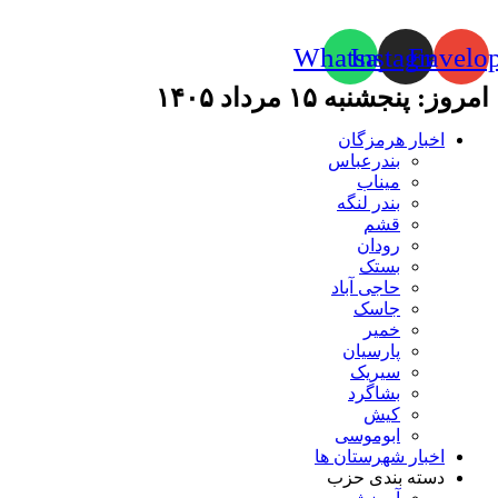
Whatsapp
Instagram
Envelo
امروز: پنجشنبه ۱۵ مرداد ۱۴۰۵
اخبار هرمزگان
بندرعباس
میناب
بندر لنگه
قشم
رودان
بستک
حاجی آباد
جاسک
خمیر
پارسیان
سیریک
بشاگرد
کیش
ابوموسی
اخبار شهرستان ها
دسته بندی حزب