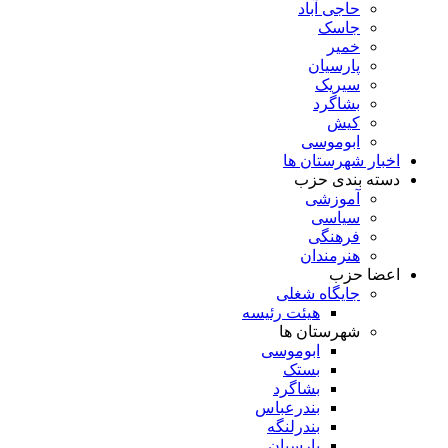
حاجی آباد
جاسک
خمیر
پارسیان
سیریک
بشاگرد
کیش
ابوموسی
اخبار شهرستان ها
دسته بندی حزب
آموزشی
سیاسی
فرهنگی
هنرمندان
اعضا حزب
جایگاه شغلی
هیئت رئیسه
شهرستان ها
ابوموسی
بستک
بشاگرد
بندرعباس
بندرلنگه
پارسیان