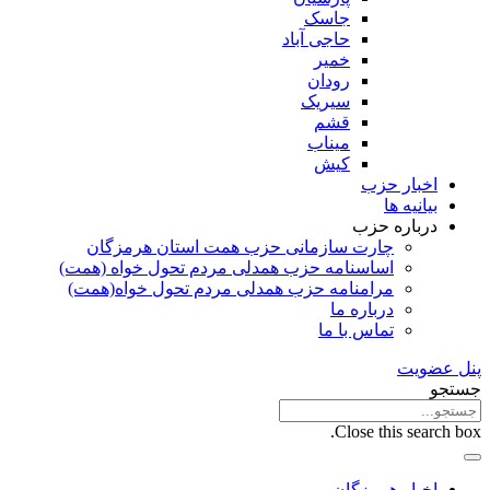
جاسک
حاجی آباد
خمیر
رودان
سیریک
قشم
میناب
کیش
اخبار حزب
بیانیه ها
درباره حزب
چارت سازمانی حزب همت استان هرمزگان
اساسنامه حزب همدلی مردم تحول خواه (همت)
مرامنامه حزب همدلی مردم تحول خواه(همت)
درباره ما
تماس با ما
پنل عضویت
جستجو
Close this search box.
اخبار هرمزگان