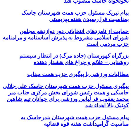
تحولخواه جاسک منصوب شد
پیام تبریک مسئول حزب همت شهرستان جاسک
بمناسبت فرا رسیدن هفته بهزیستی
حمایت از نامزدهای انتخاباتی دور دوازدهم مجلس
شورای اسلامی مشروط به پذیرش اساسنامه و مرامنامه
حزب مردمی است
بزرگراه کهورستان (جاده مرگ) در انتظار سیستم
روشنایی – علائم و چراغ های هشدار دهنده
مطالبات ورزشی با پیگیری حزب همت میناب
پیگیری مسئول حزب همت شهرستان جاسک علی جلالی
جاسکی و همت رئیس شورای بخش مرکزی جناب میر
محمد یعقوب فر لباس ورزشی برای جوانان تیم شاهین
کوئیک بالا اهداء شد
پیام مسئول حزب همت شهرستان بندرجاسک به
مناسبت گرامیداشت هفته قوه قضائیه