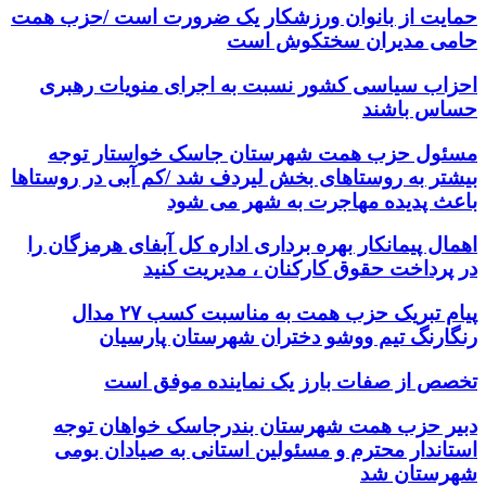
حمایت از بانوان ورزشکار یک ضرورت است /حزب همت
حامی مدیران سختکوش است
احزاب سیاسی کشور نسبت به اجرای منویات رهبری
حساس باشند
مسئول حزب همت شهرستان جاسک خواستار توجه
بیشتر به روستاهای بخش لیردف شد /کم آبی در روستاها
باعث پدیده مهاجرت به شهر می شود
اهمال پیمانکار بهره برداری اداره کل آبفای هرمزگان را
در پرداخت حقوق کارکنان ، مدیریت کنید
پیام تبریک حزب همت به مناسبت کسب ۲۷ مدال
رنگارنگ تیم ووشو دختران شهرستان پارسیان
تخصص از صفات بارز یک نماینده موفق است
دبیر حزب همت شهرستان بندرجاسک خواهان توجه
استاندار محترم و مسئولین استانی به صیادان بومی
شهرستان شد