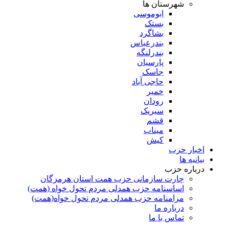
شهرستان ها
ابوموسی
بستک
بشاگرد
بندرعباس
بندرلنگه
پارسیان
جاسک
حاجی آباد
خمیر
رودان
سیریک
قشم
میناب
کیش
اخبار حزب
بیانیه ها
درباره حزب
چارت سازمانی حزب همت استان هرمزگان
اساسنامه حزب همدلی مردم تحول خواه (همت)
مرامنامه حزب همدلی مردم تحول خواه(همت)
درباره ما
تماس با ما