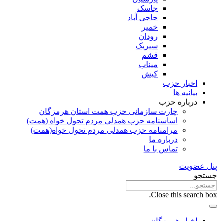
جاسک
حاجی آباد
خمیر
رودان
سیریک
قشم
میناب
کیش
اخبار حزب
بیانیه ها
درباره حزب
چارت سازمانی حزب همت استان هرمزگان
اساسنامه حزب همدلی مردم تحول خواه (همت)
مرامنامه حزب همدلی مردم تحول خواه(همت)
درباره ما
تماس با ما
پنل عضویت
جستجو
Close this search box.
اخبار هرمزگان