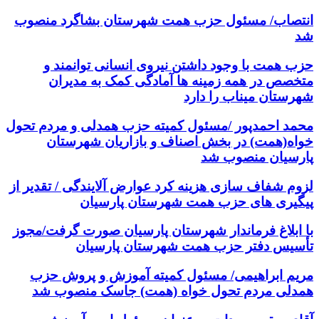
انتصاب/ مسئول حزب همت شهرستان بشاگرد منصوب
شد
حزب همت با وجود داشتن نیروی انسانی توانمند و
متخصص در همه زمینه ها آمادگی کمک به مدیران
شهرستان میناب را دارد
محمد احمدپور /مسئول کمیته حزب همدلی و مردم تحول
خواه(همت) در بخش اصناف و بازاریان شهرستان
پارسیان منصوب شد
لزوم شفاف سازی هزینه کرد عوارض آلایندگی / تقدیر از
پیگیری های حزب همت شهرستان پارسیان
با ابلاغ فرماندار شهرستان پارسیان صورت گرفت/مجوز
تأسیس دفتر حزب همت شهرستان پارسیان
مریم ابراهیمی/ مسئول کمیته آموزش و پروش حزب
همدلی مردم تحول خواه (همت) جاسک منصوب شد