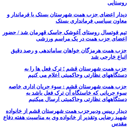
روستایی
دیدار اعضای حزب همت شهرستان بستک با فرماندار و
معاون سیاسی فرمانداری بستک
تیم فوتسال روستای آغوشک جاسک قهرمان شد / حضور
اعضای حزب همت در یک مراسم ورزشی
حزب همت هرمزگان خواهان ساماندهی و رصد دقیق
اتباع خارجی شد
حزب همت شهرستان قشم ؛ ترک فعل ها را به
دستگاههای نظارتی وحاکمیتی اعلام می کنیم
حزب همت شهرستان قشم : سوء جریان اداری خاصه
سوء جریانی که خاستگاه آن ترک فعل باشد به
دستگاههای نظارتی وحاکمیتی ارسال میکنیم
دیدار رییس ودبیرحزب همت شهرستان قشم از خانواده
شهید رضایی وتقدیر از خانواده وی به مناسبت هفته دفاع
مقدس