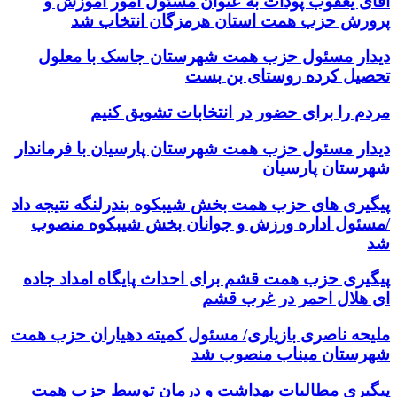
آقای یعقوب پودات به عنوان مسئول امور آموزش و
پرورش حزب همت استان هرمزگان انتخاب شد
دیدار مسئول حزب همت شهرستان جاسک با معلول
تحصیل کرده روستای بن بست
مردم را برای حضور در انتخابات تشویق کنیم
دیدار مسئول حزب همت شهرستان پارسیان با فرماندار
شهرستان پارسیان
پیگیری های حزب همت بخش شیبکوه بندرلنگه نتیجه داد
/مسئول اداره ورزش و جوانان بخش شیبکوه منصوب
شد
پیگیری حزب همت قشم برای احداث پایگاه امداد جاده
ای هلال احمر در غرب قشم
ملیحه ناصری بازیاری/ مسئول کمیته دهیاران حزب همت
شهرستان میناب منصوب شد
پیگیری مطالبات بهداشت و درمان توسط حزب همت