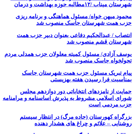
شهرستان میناب /۱۲مطالبه حوزه بهداشت و درمان
محمود میهن خواه/ مسئول هماهنگی و برنامه ریزی
حزب همت شهرستان جاسک منصوب شد
انتصاب / عبدالحکیم دفاعی بعنوان دبیر حزب همت
شهرستان قشم منصوب شد
یوسف آزادی/ مسئول کمیته معلولان حزب همدلی مردم
تحولخواه جاسک منصوب شد
پیام تبریک مسئول حزب همت شهرستان جاسک
بمناسبت فرا رسیدن هفته بهزیستی
حمایت از نامزدهای انتخاباتی دور دوازدهم مجلس
شورای اسلامی مشروط به پذیرش اساسنامه و مرامنامه
حزب مردمی است
بزرگراه کهورستان (جاده مرگ) در انتظار سیستم
روشنایی – علائم و چراغ های هشدار دهنده