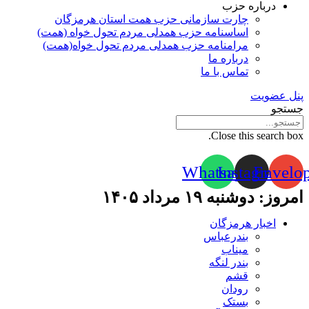
درباره حزب
چارت سازمانی حزب همت استان هرمزگان
اساسنامه حزب همدلی مردم تحول خواه (همت)
مرامنامه حزب همدلی مردم تحول خواه(همت)
درباره ما
تماس با ما
پنل عضویت
جستجو
Close this search box.
Whatsapp
Instagram
Envelo
امروز: دوشنبه ۱۹ مرداد ۱۴۰۵
اخبار هرمزگان
بندرعباس
میناب
بندر لنگه
قشم
رودان
بستک