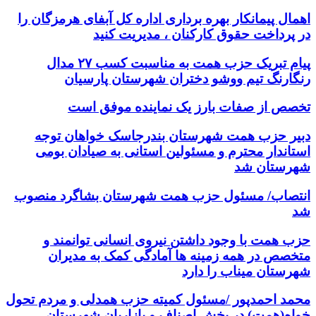
اهمال پیمانکار بهره برداری اداره کل آبفای هرمزگان را
در پرداخت حقوق کارکنان ، مدیریت کنید
پیام تبریک حزب همت به مناسبت کسب ۲۷ مدال
رنگارنگ تیم ووشو دختران شهرستان پارسیان
تخصص از صفات بارز یک نماینده موفق است
دبیر حزب همت شهرستان بندرجاسک خواهان توجه
استاندار محترم و مسئولین استانی به صیادان بومی
شهرستان شد
انتصاب/ مسئول حزب همت شهرستان بشاگرد منصوب
شد
حزب همت با وجود داشتن نیروی انسانی توانمند و
متخصص در همه زمینه ها آمادگی کمک به مدیران
شهرستان میناب را دارد
محمد احمدپور /مسئول کمیته حزب همدلی و مردم تحول
خواه(همت) در بخش اصناف و بازاریان شهرستان