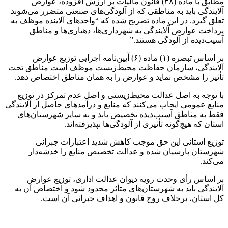
مطابق با ماده (۳۸) قانون مالیات بر ارزش افزوده، عوارض
آلایندگی باید به مناطقی که از آلودگی‌های صنعتی متضرر می‌شوند
تعلق گیرد. در این ماده تصریح شده که “واحدهای آلاینده موظف به
پرداخت عوارض آلایندگی به شهرداری‌ها، دهیاری‌ها و مناطق
آسیب‌دیده از آلودگی هستند.”
بر اساس تبصره (۱) ماده (۶) آیین‌نامه اجرایی توزیع عوارض
آلایندگی، سازمان حفاظت محیط‌زیست موظف است مناطق تحت
تأثیر را مشخص نماید و عوارض را به همان مناطق اختصاص دهد.
با توجه به اصل عدالت محیط‌زیستی و اصل عدم تمرکز در توزیع
منابع عمومی ایجاب می‌کنند که منابع و درآمدهای حاصل از آلایندگی
فقط به مناطق آسیب‌دیده تخصیص یابد و نه سایر شهرستان‌های
استان که هیچ‌گونه تأثیری از آلودگی‌ها نپذیرفته‌اند.
توزیع استانی این حق موجب کاهش شدید اعتبارات جبرانی
شهرستان پارسیان شده و عدالت تخصیص منابع را خدشه‌دار
می‌کند.
بر اساس رأی وحدت رویه دیوان عدالت اداری، توزیع عوارض
آلایندگی باید به شهرستان‌های متأثر محدود شود و اختصاص آن به
کل استان، برخلاف روح قانون و اهداف جبرانی آن است.