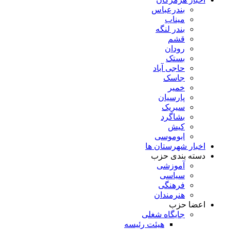
بندرعباس
میناب
بندر لنگه
قشم
رودان
بستک
حاجی آباد
جاسک
خمیر
پارسیان
سیریک
بشاگرد
کیش
ابوموسی
اخبار شهرستان ها
دسته بندی حزب
آموزشی
سیاسی
فرهنگی
هنرمندان
اعضا حزب
جایگاه شغلی
هیئت رئیسه