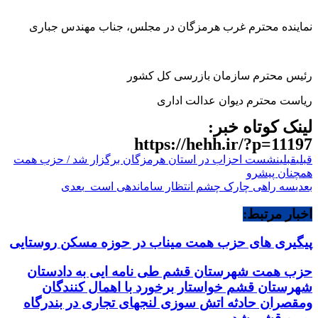
نماینده محترم غرب هرمزگان در مجلس، جناب مهندس جباری
رئیس محترم سازمان بازرسی کل کشور
ریاست محترم دیوان عدالت اداری
لینک کوتاه خبر:
https://hehh.ir/?p=11197
قبلی
قبلی
نشست احزاب در استان هرمزگان برگزار شد / حزب همت
همچنان پیشرو
بعدی
سه راهی چارک چشم انتظار ساماندهی است
بعدی
اخبار مرتبط:
پیگیری های حزب همت میناب در حوزه مسکن روستایی
حزب همت شهرستان قشم طی نامه ایی به دادستان
شهرستان قشم خواستار برخورد با اهمال کنندگان
ومقصران حادثه اتش سوزی لنجهای تجاری در بندرگاه