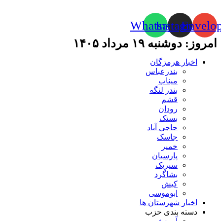
Whatsapp
Instagram
Envelo
امروز: دوشنبه ۱۹ مرداد ۱۴۰۵
اخبار هرمزگان
بندرعباس
میناب
بندر لنگه
قشم
رودان
بستک
حاجی آباد
جاسک
خمیر
پارسیان
سیریک
بشاگرد
کیش
ابوموسی
اخبار شهرستان ها
دسته بندی حزب