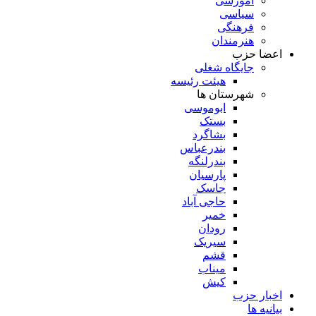
آموزشی
سیاسی
فرهنگی
هنرمندان
اعضا حزب
جایگاه شغلی
هیئت رئیسه
شهرستان ها
ابوموسی
بستک
بشاگرد
بندرعباس
بندرلنگه
پارسیان
جاسک
حاجی آباد
خمیر
رودان
سیریک
قشم
میناب
کیش
اخبار حزب
بیانیه ها