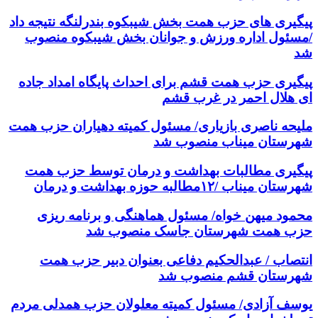
پیگیری های حزب همت بخش شیبکوه بندرلنگه نتیجه داد
/مسئول اداره ورزش و جوانان بخش شیبکوه منصوب
شد
پیگیری حزب همت قشم برای احداث پایگاه امداد جاده
ای هلال احمر در غرب قشم
ملیحه ناصری بازیاری/ مسئول کمیته دهیاران حزب همت
شهرستان میناب منصوب شد
پیگیری مطالبات بهداشت و درمان توسط حزب همت
شهرستان میناب /۱۲مطالبه حوزه بهداشت و درمان
محمود میهن خواه/ مسئول هماهنگی و برنامه ریزی
حزب همت شهرستان جاسک منصوب شد
انتصاب / عبدالحکیم دفاعی بعنوان دبیر حزب همت
شهرستان قشم منصوب شد
یوسف آزادی/ مسئول کمیته معلولان حزب همدلی مردم