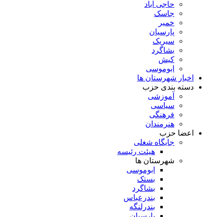
حاجی آباد
جاسک
خمیر
پارسیان
سیریک
بشاگرد
کیش
ابوموسی
اخبار شهرستان ها
دسته بندی حزب
آموزشی
سیاسی
فرهنگی
هنرمندان
اعضا حزب
جایگاه شغلی
هیئت رئیسه
شهرستان ها
ابوموسی
بستک
بشاگرد
بندرعباس
بندرلنگه
پارسیان