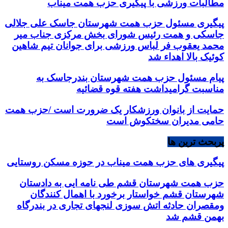
مطالبات ورزشی با پیگیری حزب همت میناب
پیگیری مسئول حزب همت شهرستان جاسک علی جلالی
جاسکی و همت رئیس شورای بخش مرکزی جناب میر
محمد یعقوب فر لباس ورزشی برای جوانان تیم شاهین
کوئیک بالا اهداء شد
پیام مسئول حزب همت شهرستان بندرجاسک به
مناسبت گرامیداشت هفته قوه قضائیه
حمایت از بانوان ورزشکار یک ضرورت است /حزب همت
حامی مدیران سختکوش است
پربحث ترین ها
پیگیری های حزب همت میناب در حوزه مسکن روستایی
حزب همت شهرستان قشم طی نامه ایی به دادستان
شهرستان قشم خواستار برخورد با اهمال کنندگان
ومقصران حادثه اتش سوزی لنجهای تجاری در بندرگاه
بهمن قشم شد