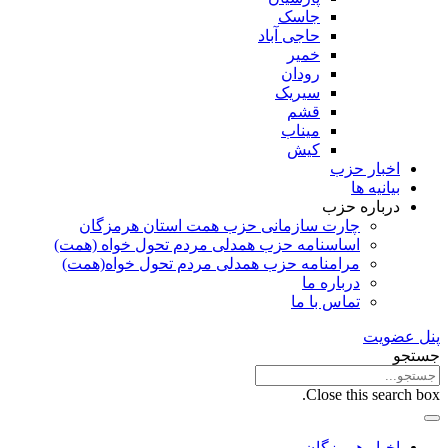
جاسک
حاجی آباد
خمیر
رودان
سیریک
قشم
میناب
کیش
اخبار حزب
بیانیه ها
درباره حزب
چارت سازمانی حزب همت استان هرمزگان
اساسنامه حزب همدلی مردم تحول خواه (همت)
مرامنامه حزب همدلی مردم تحول خواه(همت)
درباره ما
تماس با ما
پنل عضویت
جستجو
Close this search box.
اخبار هرمزگان