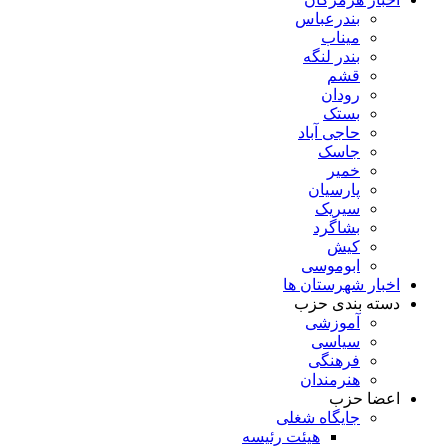
بندرعباس
میناب
بندر لنگه
قشم
رودان
بستک
حاجی آباد
جاسک
خمیر
پارسیان
سیریک
بشاگرد
کیش
ابوموسی
اخبار شهرستان ها
دسته بندی حزب
آموزشی
سیاسی
فرهنگی
هنرمندان
اعضا حزب
جایگاه شغلی
هیئت رئیسه