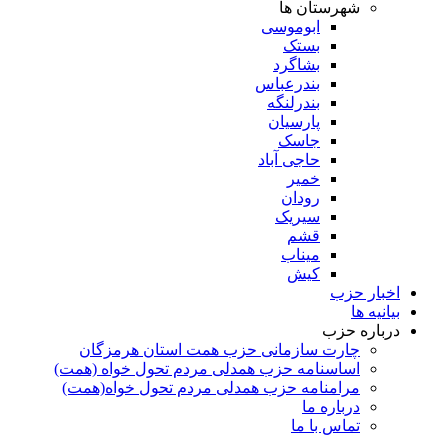
شهرستان ها
ابوموسی
بستک
بشاگرد
بندرعباس
بندرلنگه
پارسیان
جاسک
حاجی آباد
خمیر
رودان
سیریک
قشم
میناب
کیش
اخبار حزب
بیانیه ها
درباره حزب
چارت سازمانی حزب همت استان هرمزگان
اساسنامه حزب همدلی مردم تحول خواه (همت)
مرامنامه حزب همدلی مردم تحول خواه(همت)
درباره ما
تماس با ما