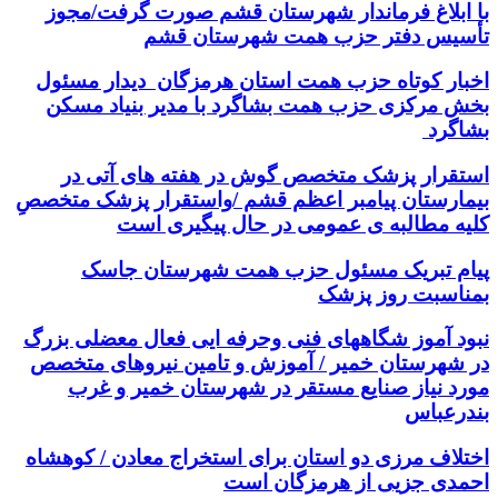
با ابلاغ فرماندار شهرستان قشم صورت گرفت/مجوز
تأسیس دفتر حزب همت شهرستان قشم
اخبار کوتاه حزب همت استان هرمزگان دیدار مسئول
بخش مرکزی حزب همت بشاگرد با مدیر بنیاد مسکن
بشاگرد
استقرار پزشک متخصص گوش در هفته های آتی در
بیمارستان پیامبر اعظم قشم /واستقرار پزشک متخصصِ
کلیه مطالبه ی عمومی در حال پیگیری است
پیام تبریک مسئول حزب همت شهرستان جاسک
بمناسبت روز پزشک
نبود آموز شگاههای فنی وحرفه ایی فعال معضلی بزرگ
در شهرستان خمیر / آموزش و تامین نیروهای متخصص
مورد نیاز صنایع مستقر در شهرستان خمیر و غرب
بندرعباس
اختلاف مرزی دو استان برای استخراج معادن / کوهشاه
احمدی جزیی از هرمزگان است