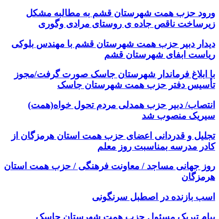
ورود حزب همت شهرستان‌ قشم به مطالبه مشکل
زیرساخت ناقص جاده ی روستای مرادی وگوری
دیدار دبیر حزب همت شهرستان قشم با مهندس بلوکی
ریاست ابفای شهرستان قشم
با ابلاغ فرماندار شهرستان جاسک صورت گرفت/مجوز
تأسیس دفتر حزب همت شهرستان جاسک
انتصاب/ دبیر حزب همدلی مردم تحول خواه(همت)
سیریک منصوب شد
تجلیل و قدردانی اعضای حزب همت استان هرمزگان از
کادر مدرسه بمناسبت روز معلم
روز جهانی مساجد / معاونت فرهنگی / حزب همت استان
هرمزگان
اسب بازنده در اصطبل سرنگونی
پیام تبریک مسئول حزب همت شهرستان جاسک