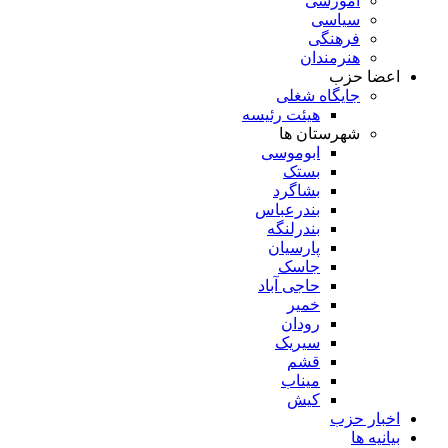
آموزشی
سیاسی
فرهنگی
هنرمندان
اعضا حزب
جایگاه شغلی
هیئت رئیسه
شهرستان ها
ابوموسی
بستک
بشاگرد
بندرعباس
بندرلنگه
پارسیان
جاسک
حاجی آباد
خمیر
رودان
سیریک
قشم
میناب
کیش
اخبار حزب
بیانیه ها