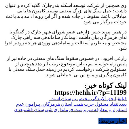
وی همچنین از شرکت توسعه اسکله بندرچارک گلایه کرده و عنوان
داشت : حمل سنگ های بزرگ معدنی توسط کامیون ها با بی
مبادلاتی باعث سقوط در جاده شده و اگر این رویه ادامه یابد باعث
حوداث مرگبار می شود
در همین پیوند حسن زارعی عضو شورای شهر چارک در گفتگو با
ندای هرمزگان بیان داشت : پیمانکار ساماندهی سه راهی چارک
مشخص و منتظریم آسفالت و ساماندهی ورودی هر چه زودتر اجرا
شود
زارعی افزود : در خصوص سقوط سنگ های معدنی در جاده نیز از
پلیس راه خواسته ایم به این موضوع ترتیب اثر دهد همچنین از
مسئولین شرکت درخواست کردیم در زمینه حمل سنگ معدنی با
کامیون پیگیری و مانع این بی احتیاطی شوند.
لینک کوتاه خبر:
https://hehh.ir/?p=11199
قبلی
قبلی
حق آلایندگی مختص پارسیان است
بعدی
انتقاد مسئول حزب همت استان هرمزگان، پیرامون عدم
استقرار و معارفه سرپرست فرمانداری شهرستان قشم
بعدی
اخبار مرتبط: