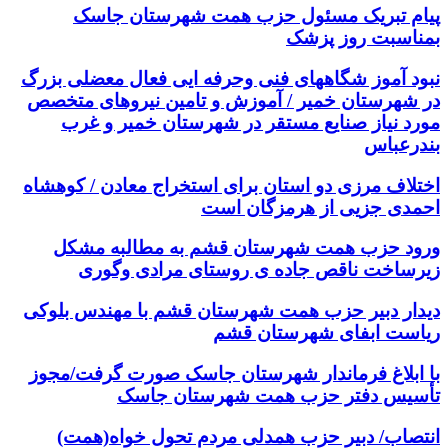
پیام تبریک مسئول حزب همت شهرستان جاسک
بمناسبت روز پزشک
نبود آموز شگاههای فنی وحرفه ایی فعال معضلی بزرگ
در شهرستان خمیر / آموزش و تامین نیروهای متخصص
مورد نیاز صنایع مستقر در شهرستان خمیر و غرب
بندرعباس
اختلاف مرزی دو استان برای استخراج معادن / کوهشاه
احمدی جزیی از هرمزگان است
ورود حزب همت شهرستان‌ قشم به مطالبه مشکل
زیرساخت ناقص جاده ی روستای مرادی وگوری
دیدار دبیر حزب همت شهرستان قشم با مهندس بلوکی
ریاست ابفای شهرستان قشم
با ابلاغ فرماندار شهرستان جاسک صورت گرفت/مجوز
تأسیس دفتر حزب همت شهرستان جاسک
انتصاب/ دبیر حزب همدلی مردم تحول خواه(همت)