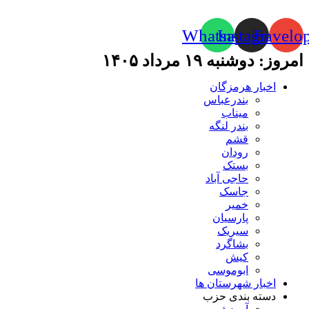
Whatsapp
Instagram
Envelo
امروز: دوشنبه ۱۹ مرداد ۱۴۰۵
اخبار هرمزگان
بندرعباس
میناب
بندر لنگه
قشم
رودان
بستک
حاجی آباد
جاسک
خمیر
پارسیان
سیریک
بشاگرد
کیش
ابوموسی
اخبار شهرستان ها
دسته بندی حزب