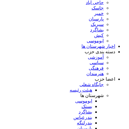
حاجی آباد
جاسک
خمیر
پارسیان
سیریک
بشاگرد
کیش
ابوموسی
اخبار شهرستان ها
دسته بندی حزب
آموزشی
سیاسی
فرهنگی
هنرمندان
اعضا حزب
جایگاه شغلی
هیئت رئیسه
شهرستان ها
ابوموسی
بستک
بشاگرد
بندرعباس
بندرلنگه
پارسیان