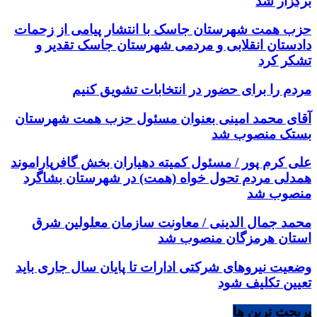
برگزار شد
حزب همت شهرستان جاسک با انتشار پیامی از زحمات
دادستان انقلابی و مردمی شهرستان جاسک تقدیر و
تشکر کرد
مردم را برای حضور در انتخابات تشویق کنیم
آقای محمد امینی بعنوان مسئول حزب همت شهرستان
بستک منصوب شد
علی کرم پور / مسئول کمیته دهیاران بخش گافرپاراموند
همدلی مردم تحول خواه (همت) در شهرستان بشاگرد
منصوب شد
محمد جمال الدینی / معاونت سازمان معلولین شرق
استان هرمزگان منصوب شد
وضعیت نیروهای شرکتی ادارات تا پایان سال جاری باید
تعیین تکلیف شود
پربحث ترین ها