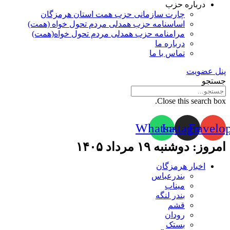
درباره حزب
چارت سازمانی حزب همت استان هرمزگان
اساسنامه حزب همدلی مردم تحول خواه (همت)
مرامنامه حزب همدلی مردم تحول خواه(همت)
درباره ما
تماس با ما
پنل عضویت
جستجو
Close this search box.
Whatsapp
Instagram
Envelo
امروز: دوشنبه ۱۹ مرداد ۱۴۰۵
اخبار هرمزگان
بندرعباس
میناب
بندر لنگه
قشم
رودان
بستک