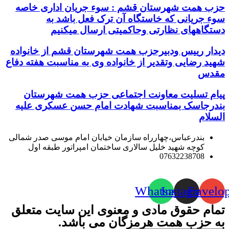
حزب همت شهرستان قشم : سوء جریان اداری خاصه
سوء جریانی که خاستگاه آن ترک فعل باشد به
دستگاههای نظارتی وحاکمیتی ارسال میکنیم
دیدار رییس ودبیرحزب همت شهرستان قشم از خانواده
شهید رضایی وتقدیر از خانواده وی به مناسبت هفته دفاع
مقدس
پیام تسلیت معاونت اجتماعی حزب همت شهرستان
بندرجاسک بمناسبت شهادت امام حسن عسکری علیه
السلام
بندرعباس،چهارراه سازمان خیابان امام موسی صدر شمالی
کوچه شهید خلیل سالاری ساختمان امپراتور طبقه اول
07632238708
Whatsapp
Instagram
Envelo
تمام حقوق مادی و معنوی این سایت متعلق
به حزب همت هرمزگان می باشد.