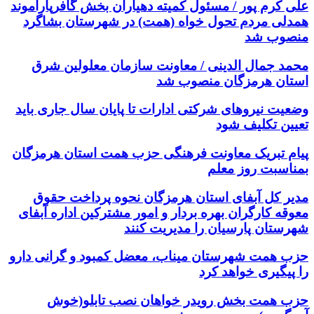
علی کرم پور / مسئول کمیته دهیاران بخش گافرپاراموند
همدلی مردم تحول خواه (همت) در شهرستان بشاگرد
منصوب شد
محمد جمال الدینی / معاونت سازمان معلولین شرق
استان هرمزگان منصوب شد
وضعیت نیروهای شرکتی ادارات تا پایان سال جاری باید
تعیین تکلیف شود
پیام تبریک معاونت فرهنگی حزب همت استان هرمزگان
بمناسبت روز معلم
مدیر کل آبفای استان هرمزگان نحوه پرداخت حقوق
معوقه کارگران بهره بردار و امور مشترکین اداره آبفای
شهرستان پارسیان را مدیریت کنند
حزب همت شهرستان میناب، معضل کمبود و گرانی دارو
را پیگیری خواهد کرد
حزب همت بخش رویدر خواهان نصب تابلو(خوش