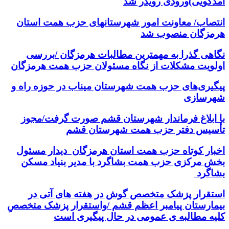
آمدگویی)ورودی رویدر شد
انتصاب/ معاونت امور شهرستانهای حزب همت استان
هرمزگان منصوب شد
نگاهی گذرا به مهمترین مطالبات هرمزگان /بررسی
اولویت مشکلات از نگاه مسئولان حزب همت هرمزگان
پیگیری‌های حزب همت شهرستان میناب در حوزه راه و
شهرسازی
با ابلاغ فرماندار شهرستان قشم صورت گرفت/مجوز
تأسیس دفتر حزب همت شهرستان قشم
اخبار کوتاه حزب همت استان هرمزگان دیدار مسئول
بخش مرکزی حزب همت بشاگرد با مدیر بنیاد مسکن
بشاگرد
استقرار پزشک متخصص گوش در هفته های آتی در
بیمارستان پیامبر اعظم قشم /واستقرار پزشک متخصصِ
کلیه مطالبه ی عمومی در حال پیگیری است