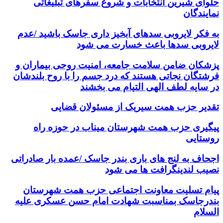
حلوای شیرین انتخابات و شروع سفرهای تبلیغاتی
نمایندگان
به فکر لایروبی سدهای آبخیز داری جاسک باشید /عدم
لایروبی سدها باعث خسارت می شود
پزشکان ضامن سلامت جامعه، امنیت روحی بیماران و
فرشتگان نجاتی هستند که درد جسم را با روح بلندشان
در سایه لطف الهی التیام می بخشند
تقدیر حزب همت سیریک از مسئولان قضایی
پیگیری حزب همت شهرستان میناب در حوزه راه
روستایی
اجحاف به لنج های باری بندر جاسک /عمده بار صادراتی
نصیب لندینگرافت ها می شود
پیام تسلیت معاونت اجتماعی حزب همت شهرستان
بندرجاسک بمناسبت شهادت امام حسن عسکری علیه
السلام