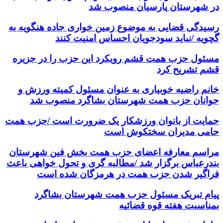
در شهرستان پارسیان منصوب شد
رسیدگی قضایی به موضوع زمین خواری جاده هنگویه به
گچویه /نباید سودجویان احساس امنیت کنند
مسئول حزب همت قشم رویکرد این حزب را در جزیره
قشم تشریح کرد
خانم راضیه خوبیاری به عنوان مسئول کمیته ورزش و
جوانان حزب همت شهرستان بشاگرد منصوب شد
حمایت از بانوان ورزشکار یک ضرورت است /حزب همت
حامی مدیران سختکوش است
مراسم معارفه اعضای حزب همت بخش فین شهرستان
بندرعباس برگزار شد /مطالبه گری و تحول خواهی باعث
فراگیر شدن حزب همت در هرمزگان شده است
پیام تبریک مسئول حزب همت شهرستان بشاگرد
بمناسبت هفته قوه قضائیه