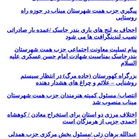
پیگیری حزب همت شهرستان میناب در حوزه راه
روستایی
اجحاف به لنج های باری بندر جاسک /عمده بار صادراتی
نصیب لندینگرافت ها می شود
پیام تسلیت معاونت اجتماعی حزب همت شهرستان
بندرجاسک بمناسبت شهادت امام حسن عسکری علیه
السلام
بزرگراه کهورستان (جاده مرگ) در انتظار سیستم
روشنایی – علائم و چراغ های هشدار دهنده
انتصاب/ مسئول کمیته هنرمندان حزب همت شهرستان
میناب منصوب شد
اختلاف مرزی دو استان برای استخراج معادن / کوهشاه
احمدی جزیی از هرمزگان است
عبدالله برهان زئی /مسئول بخش مرکزی حزب همدلی