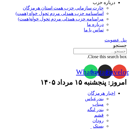
درباره حزب
چارت سازمانی حزب همت استان هرمزگان
اساسنامه حزب همدلی مردم تحول خواه (همت)
مرامنامه حزب همدلی مردم تحول خواه(همت)
درباره ما
تماس با ما
پنل عضویت
جستجو
Close this search box.
Whatsapp
Instagram
Envelo
امروز: پنجشنبه ۱۵ مرداد ۱۴۰۵
اخبار هرمزگان
بندرعباس
میناب
بندر لنگه
قشم
رودان
بستک