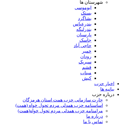
شهرستان ها
ابوموسی
بستک
بشاگرد
بندرعباس
بندرلنگه
پارسیان
جاسک
حاجی آباد
خمیر
رودان
سیریک
قشم
میناب
کیش
اخبار حزب
بیانیه ها
درباره حزب
چارت سازمانی حزب همت استان هرمزگان
اساسنامه حزب همدلی مردم تحول خواه (همت)
مرامنامه حزب همدلی مردم تحول خواه(همت)
درباره ما
تماس با ما