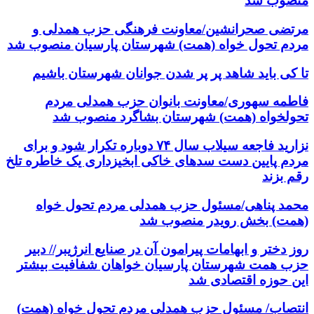
منصوب شد
مرتضی صحرانشین/معاونت فرهنگی حزب همدلی و
مردم تحول خواه (همت) شهرستان پارسیان منصوب شد
تا کی باید شاهد پر پر شدن جوانان شهرستان باشیم
فاطمه سهوری/معاونت بانوان حزب همدلی مردم
تحولخواه (همت) شهرستان بشاگرد منصوب شد
نزارید فاجعه سیلاب سال ۷۴ دوباره تکرار شود و برای
مردم پایین دست سدهای خاکی ابخیزداری یک خاطره تلخ
رقم بزند
محمد پناهی/مسئول حزب همدلی مردم تحول خواه
(همت) بخش رویدر منصوب شد
روز دختر و ابهامات پیرامون آن در صنایع انرژیبر// دبیر
حزب همت شهرستان پارسیان خواهان شفافیت بیشتر
این حوزه اقتصادی شد
انتصاب/ مسئول حزب همدلی مردم تحول خواه (همت)