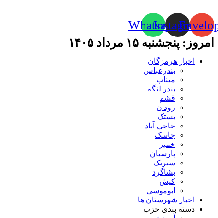
Whatsapp
Instagram
Envelo
امروز: پنجشنبه ۱۵ مرداد ۱۴۰۵
اخبار هرمزگان
بندرعباس
میناب
بندر لنگه
قشم
رودان
بستک
حاجی آباد
جاسک
خمیر
پارسیان
سیریک
بشاگرد
کیش
ابوموسی
اخبار شهرستان ها
دسته بندی حزب