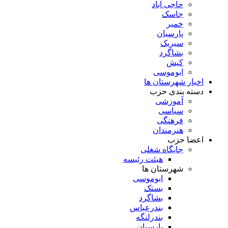
حاجی آباد
جاسک
خمیر
پارسیان
سیریک
بشاگرد
کیش
ابوموسی
اخبار شهرستان ها
دسته بندی حزب
آموزشی
سیاسی
فرهنگی
هنرمندان
اعضا حزب
جایگاه شغلی
هیئت رئیسه
شهرستان ها
ابوموسی
بستک
بشاگرد
بندرعباس
بندرلنگه
پارسیان