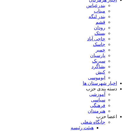
بندرعباس
میناب
بندر لنگه
قشم
رودان
بستک
حاجی آباد
جاسک
خمیر
پارسیان
سیریک
بشاگرد
کیش
ابوموسی
اخبار شهرستان ها
دسته بندی حزب
آموزشی
سیاسی
فرهنگی
هنرمندان
اعضا حزب
جایگاه شغلی
هیئت رئیسه