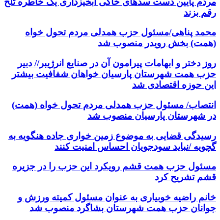
مردم پایین دست سدهای خاکی ابخیزداری یک خاطره تلخ
رقم بزند
محمد پناهی/مسئول حزب همدلی مردم تحول خواه
(همت) بخش رویدر منصوب شد
روز دختر و ابهامات پیرامون آن در صنایع انرژیبر// دبیر
حزب همت شهرستان پارسیان خواهان شفافیت بیشتر
این حوزه اقتصادی شد
انتصاب/ مسئول حزب همدلی مردم تحول خواه (همت)
در شهرستان پارسیان منصوب شد
رسیدگی قضایی به موضوع زمین خواری جاده هنگویه به
گچویه /نباید سودجویان احساس امنیت کنند
مسئول حزب همت قشم رویکرد این حزب را در جزیره
قشم تشریح کرد
خانم راضیه خوبیاری به عنوان مسئول کمیته ورزش و
جوانان حزب همت شهرستان بشاگرد منصوب شد