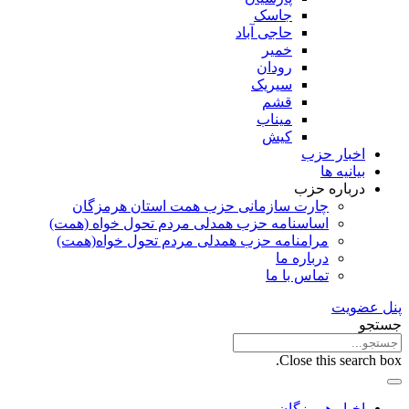
جاسک
حاجی آباد
خمیر
رودان
سیریک
قشم
میناب
کیش
اخبار حزب
بیانیه ها
درباره حزب
چارت سازمانی حزب همت استان هرمزگان
اساسنامه حزب همدلی مردم تحول خواه (همت)
مرامنامه حزب همدلی مردم تحول خواه(همت)
درباره ما
تماس با ما
پنل عضویت
جستجو
Close this search box.
اخبار هرمزگان