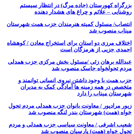
بزرگراه کهورستان (جاده مرگ) در انتظار سیستم
روشنایی – علائم و چراغ های هشدار دهنده
انتصاب/ مسئول کمیته هنرمندان حزب همت شهرستان
میناب منصوب شد
اختلاف مرزی دو استان برای استخراج معادن / کوهشاه
احمدی جزیی از هرمزگان است
عبدالله برهان زئی /مسئول بخش مرکزی حزب همدلی
مردم تحولخواه جاسک منصوب شد
حزب همت با وجود داشتن نیروی انسانی توانمند و
متخصص در همه زمینه ها آمادگی کمک به مدیران
شهرستان میناب را دارد
زیور مرادپور / معاونت بانوان حزب همدلی مردم تحول
خواه (همت) شهرستان بندر لنگه منصوب شد
شعیب اشرفی / معاونت سیاسی حزب همدلی و مردم
تحول خواه (همت) پارسیان منصوب شد