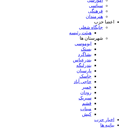
آموزشی
سیاسی
فرهنگی
هنرمندان
اعضا حزب
جایگاه شغلی
هیئت رئیسه
شهرستان ها
ابوموسی
بستک
بشاگرد
بندرعباس
بندرلنگه
پارسیان
جاسک
حاجی آباد
خمیر
رودان
سیریک
قشم
میناب
کیش
اخبار حزب
بیانیه ها