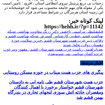
زحمات بی دریغ پرسنل نیروی انتظامی استان ، افزود ؛ تامین امنیت
یکی از مقوله های مهم جامعه محسوب می شود که خوشبختانه در
این زمینه استان هرمزگان در شرایط مساعدی قرار دارد .
لینک کوتاه خبر:
https://hehh.ir/?p=11142
قبلی
قبلی
طی مراسمی باحضور دکتر زرنگ معاونت بهداشتی شبکه
بهداشت قشم ،خطیبی کارشناس گسترش شبکه بهداشت قشم و
دفاعی دبیر حزب همت شهرستان قشم ‌،خیرین سلامتِ حوزه
دهستان دولاب تجلیل شدند
بعدی
ابراهیمی ریاست حزب همت شهرستان قشم : مقهور ومرعوبِ
عربده کشانِ سیاسی نمی شویم
بعدی
اخبار مرتبط:
پیگیری های حزب همت میناب در حوزه مسکن روستایی
حزب همت شهرستان قشم طی نامه ایی به دادستان
شهرستان قشم خواستار برخورد با اهمال کنندگان
ومقصران حادثه اتش سوزی لنجهای تجاری در بندرگاه
بهمن قشم شد