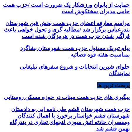
حمایت از بانوان ورزشکار یک ضرورت است /حزب همت
حامی مدیران سختکوش است
مراسم معارفه اعضای حزب همت بخش فین شهرستان
بندرعباس برگزار شد /مطالبه گری و تحول خواهی باعث
فراگیر شدن حزب همت در هرمزگان شده است
پیام تبریک مسئول حزب همت شهرستان بشاگرد
بمناسبت هفته قوه قضائیه
حلوای شیرین انتخابات و شروع سفرهای تبلیغاتی
نمایندگان
پربحث ترین ها
پیگیری های حزب همت میناب در حوزه مسکن روستایی
حزب همت شهرستان قشم طی نامه ایی به دادستان
شهرستان قشم خواستار برخورد با اهمال کنندگان
ومقصران حادثه اتش سوزی لنجهای تجاری در بندرگاه
بهمن قشم شد