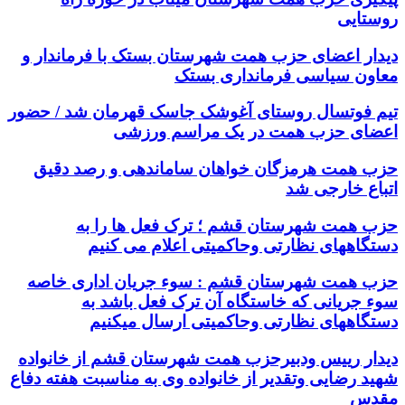
روستایی
دیدار اعضای حزب همت شهرستان بستک با فرماندار و
معاون سیاسی فرمانداری بستک
تیم فوتسال روستای آغوشک جاسک قهرمان شد / حضور
اعضای حزب همت در یک مراسم ورزشی
حزب همت هرمزگان خواهان ساماندهی و رصد دقیق
اتباع خارجی شد
حزب همت شهرستان قشم ؛ ترک فعل ها را به
دستگاههای نظارتی وحاکمیتی اعلام می کنیم
حزب همت شهرستان قشم : سوء جریان اداری خاصه
سوء جریانی که خاستگاه آن ترک فعل باشد به
دستگاههای نظارتی وحاکمیتی ارسال میکنیم
دیدار رییس ودبیرحزب همت شهرستان قشم از خانواده
شهید رضایی وتقدیر از خانواده وی به مناسبت هفته دفاع
مقدس