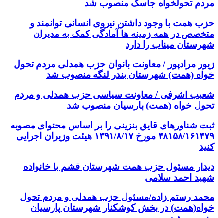
مردم تحولخواه جاسک منصوب شد
حزب همت با وجود داشتن نیروی انسانی توانمند و
متخصص در همه زمینه ها آمادگی کمک به مدیران
شهرستان میناب را دارد
زیور مرادپور / معاونت بانوان حزب همدلی مردم تحول
خواه (همت) شهرستان بندر لنگه منصوب شد
شعیب اشرفی / معاونت سیاسی حزب همدلی و مردم
تحول خواه (همت) پارسیان منصوب شد
ثبت شناورهای قایق بنزینی را بر اساس محتوای مصوبه
۴۸۱۵۸/۱۶۱۴۷۹ مورخ ۱۳۹۱/۸/۱۷ هیئت وزیران اجرایی
کنید
دیدار مسئول حزب همت شهرستان قشم با خانواده
شهید احمد سلامی
محمد رستم زاده/مسئول حزب همدلی و مردم تحول
خواه(همت) در بخش کوشکنار شهرستان پارسیان