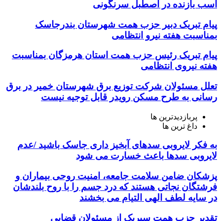
اسب بازنده در اصطبل سرنگونی
پیام تبریک دبیر حزب همت شهرستان بندرجاسک
بمناسبت هفته نیرو انتظامی
پیام تبریک رئیس حزب همت استان هرمزگان بمناسبت
هفته نیروی انتظامی
تعلل مسئولان شرکت توزیع برق شهرستان خمیر در برق
رسانی به طرح مسکن رویدر قابل توجیه نیست
پربازدیدترین ها
داغ ترین ها
به فکر لایروبی سدهای آبخیز داری جاسک باشید /عدم
لایروبی سدها باعث خسارت می شود
پزشکان ضامن سلامت جامعه، امنیت روحی بیماران و
فرشتگان نجاتی هستند که درد جسم را با روح بلندشان
در سایه لطف الهی التیام می بخشند
تقدیر حزب همت سیریک از مسئولان قضایی