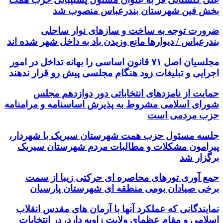
بخش فین شهرستان بندرعباس منصوب شد
ضرورت توجه به ساخت و سازهای نوار ساحلی
بندرعباس / دیوارها مانع وزیدن باد به داخل شهر شده اند
مجلسیان اصل ۷۱ قانون اساسی را بهانه تداخل در امور
اجرایی و تبلیغات زود هنگام مجلسی پیش رو قرار ندهند
حمایت از نامزدهای انتخاباتی دور دوازدهم مجلس
شورای اسلامی مشروط به پذیرش اساسنامه و مرامنامه
حزب مردمی است
جلسه مسئول حزب همت شهرستان سیریک با شهردار،
پیرامون مشکلات و مطالبات مردم شهرستان سیریک
برگزار شد
جمع آوری تورهای محاصره ای حرکتی زیبا از سمت
برخی صیادان بومی منطقه ای شهرستان پارسیان
نمایندگانی که عملکرد آنها با آرمان های مقدس انقلاب
اسلامی و مقام عظمای ولایت زاویه دارد، در انتخابات