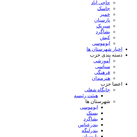
حاجی آباد
جاسک
خمیر
پارسیان
سیریک
بشاگرد
کیش
ابوموسی
اخبار شهرستان ها
دسته بندی حزب
آموزشی
سیاسی
فرهنگی
هنرمندان
اعضا حزب
جایگاه شغلی
هیئت رئیسه
شهرستان ها
ابوموسی
بستک
بشاگرد
بندرعباس
بندرلنگه
پارسیان