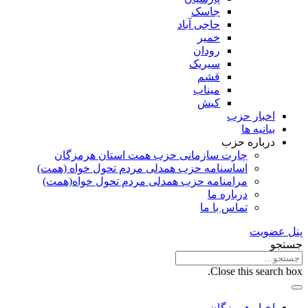
جاسک
حاجی آباد
خمیر
رودان
سیریک
قشم
میناب
کیش
اخبار حزب
بیانیه ها
درباره حزب
چارت سازمانی حزب همت استان هرمزگان
اساسنامه حزب همدلی مردم تحول خواه (همت)
مرامنامه حزب همدلی مردم تحول خواه(همت)
درباره ما
تماس با ما
پنل عضویت
جستجو
Close this search box.
اخبار هرمزگان