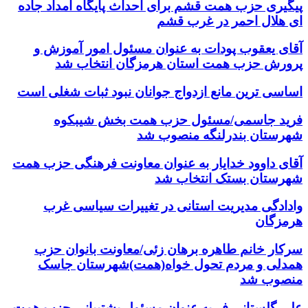
پیگیری حزب همت قشم برای احداث پایگاه امداد جاده
ای هلال احمر در غرب قشم
آقای یعقوب پودات به عنوان مسئول امور آموزش و
پرورش حزب همت استان هرمزگان انتخاب شد
اساسی ترین مانع ازدواج جوانان نبود ثبات شغلی است
فرید جاسمی/مسئول حزب همت بخش شیبکوه
شهرستان بندرلنگه منصوب شد
آقای داوود خدایار به عنوان معاونت فرهنگی حزب همت
شهرستان بستک انتخاب شد
وادادگی مدیریت استانی در تغییرات سیاسی غرب
هرمزگان
سرکار خانم طاهره برهان زئی/معاونت بانوان حزب
همدلی و مردم تحول خواه(همت)شهرستان جاسک
منصوب شد
علی گلستانی فر به عنوان مسئول پشتیبانی حزب همت