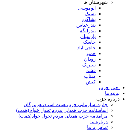
شهرستان ها
ابوموسی
بستک
بشاگرد
بندرعباس
بندرلنگه
پارسیان
جاسک
حاجی آباد
خمیر
رودان
سیریک
قشم
میناب
کیش
اخبار حزب
بیانیه ها
درباره حزب
چارت سازمانی حزب همت استان هرمزگان
اساسنامه حزب همدلی مردم تحول خواه (همت)
مرامنامه حزب همدلی مردم تحول خواه(همت)
درباره ما
تماس با ما