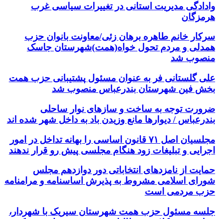
وادادگی مدیریت استانی در تغییرات سیاسی غرب
هرمزگان
سرکار خانم طاهره برهان زئی/معاونت بانوان حزب
همدلی و مردم تحول خواه(همت)شهرستان جاسک
منصوب شد
علی گلستانی فر به عنوان مسئول پشتیبانی حزب همت
بخش فین شهرستان بندرعباس منصوب شد
ضرورت توجه به ساخت و سازهای نوار ساحلی
بندرعباس / دیوارها مانع وزیدن باد به داخل شهر شده اند
مجلسیان اصل ۷۱ قانون اساسی را بهانه تداخل در امور
اجرایی و تبلیغات زود هنگام مجلسی پیش رو قرار ندهند
حمایت از نامزدهای انتخاباتی دور دوازدهم مجلس
شورای اسلامی مشروط به پذیرش اساسنامه و مرامنامه
حزب مردمی است
جلسه مسئول حزب همت شهرستان سیریک با شهردار،