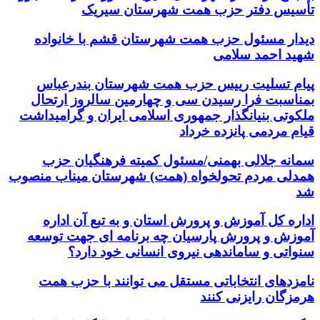
تأسیس دفتر حزب همت شهرستان سیریک
دیدار مسئول حزب همت شهرستان قشم با خانواده
شهید احمد سلامی
پیام تسلیت رییس حزب همت شهرستان بندرعباس
بمناسبت فرا رسیدن سی و چهارمین سالروز ارتحال
ملکوتی بنیانگذار جمهوری اسلامی ایران و گرامیداشت
قیام مردمی پانزده خرداد
سمانه جلالی بهمنی/مسئول کمیته فرهنگیان حزب
همدلی مردم تحولخواه (همت) شهرستان میناب منصوب
شد
اداره کل آموزش و پرورش استان و به تبع آن اداره
آموزش و پرورش پارسیان چه برنامه ای جهت توسعه
سنواتی و ساماندهی نیروی انسانی خود دارد؟
نامزدهای انتخاباتی مستقل می توانند با حزب همت
هرمزگان رایزنی کنند