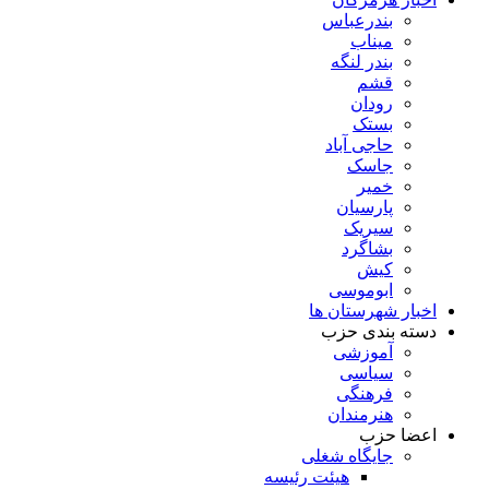
بندرعباس
میناب
بندر لنگه
قشم
رودان
بستک
حاجی آباد
جاسک
خمیر
پارسیان
سیریک
بشاگرد
کیش
ابوموسی
اخبار شهرستان ها
دسته بندی حزب
آموزشی
سیاسی
فرهنگی
هنرمندان
اعضا حزب
جایگاه شغلی
هیئت رئیسه