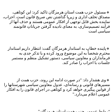
🔹مسئول حزب همت استان هرمزگان تاکید کرد: این کوتاهی،
مصداق تخلف اداری و زیرپا گذاشتن نص صریح قانون است. احزاب،
نماینده بخش قابل توجهی از افکار عمومی هستند و حذف آنها از
فرآیند تصمیم‌سازی، به معنای نادیده گرفتن جریاناتِ قانونمند
سیاسی است
🔹پاینده خطاب به استاندار هرمزگان گفت: انتظار داریم استاندار
محترم شخصاً به این موضوع ورود کرده و با تذکر جدی به
فرمانداران و معاونین سیاسی، دستور تشکیل منظم و مستمر
جلسات با احزاب را صادر کند.
🔹وی هشدار داد: “در صورت ادامه این روند، حزب همت از
مسیرهای قانونی و رسانه‌ای، عدول معاونین سیاسی شهرستانها را
از قوانین پیگیری خواهد کرد و کوتاهی در اجرای قانون را به افکار
عمومی اعلام می‌دارد.”
“روابط عمومی حزب همت استان هرمزگان”