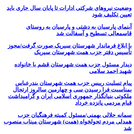
وضعیت نیروهای شرکتی ادارات تا پایان سال جاری باید
تعیین تکلیف شود
آبنمای پارسیان به دشتی و پارسیان به روستای
قاسمعالی تسطیح و آسفالت شد
با ابلاغ فرماندار شهرستان سیریک صورت گرفت/مجوز
تأسیس دفتر حزب همت شهرستان سیریک
دیدار مسئول حزب همت شهرستان قشم با خانواده
شهید احمد سلامی
پیام تسلیت رییس حزب همت شهرستان بندرعباس
بمناسبت فرا رسیدن سی و چهارمین سالروز ارتحال
ملکوتی بنیانگذار جمهوری اسلامی ایران و گرامیداشت
قیام مردمی پانزده خرداد
سمانه جلالی بهمنی/مسئول کمیته فرهنگیان حزب
همدلی مردم تحولخواه (همت) شهرستان میناب منصوب
شد