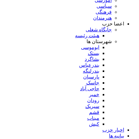
آموزشی
سیاسی
فرهنگی
هنرمندان
اعضا حزب
جایگاه شغلی
هیئت رئیسه
شهرستان ها
ابوموسی
بستک
بشاگرد
بندرعباس
بندرلنگه
پارسیان
جاسک
حاجی آباد
خمیر
رودان
سیریک
قشم
میناب
کیش
اخبار حزب
بیانیه ها