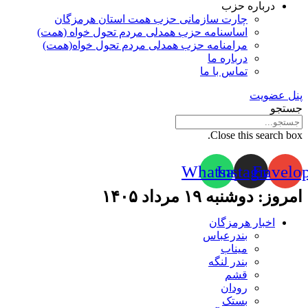
درباره حزب
چارت سازمانی حزب همت استان هرمزگان
اساسنامه حزب همدلی مردم تحول خواه (همت)
مرامنامه حزب همدلی مردم تحول خواه(همت)
درباره ما
تماس با ما
پنل عضویت
جستجو
Close this search box.
Whatsapp
Instagram
Envelo
امروز: دوشنبه ۱۹ مرداد ۱۴۰۵
اخبار هرمزگان
بندرعباس
میناب
بندر لنگه
قشم
رودان
بستک