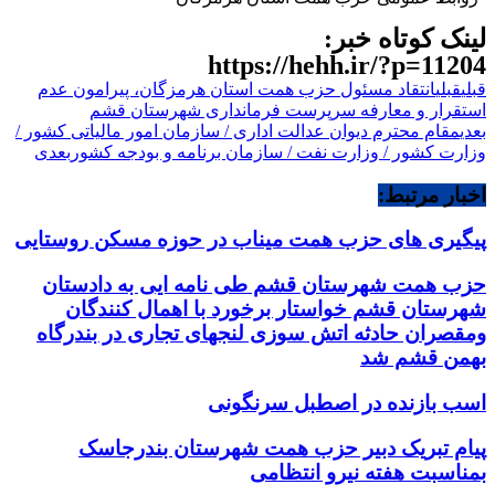
لینک کوتاه خبر:
https://hehh.ir/?p=11204
قبلی
قبلی
انتقاد مسئول حزب همت استان هرمزگان، پیرامون عدم
استقرار و معارفه سرپرست فرمانداری شهرستان قشم
بعدی
مقام محترم دیوان عدالت اداری / سازمان امور مالیاتی کشور /
وزارت کشور / وزارت نفت / سازمان برنامه و بودجه کشور
بعدی
اخبار مرتبط:
پیگیری های حزب همت میناب در حوزه مسکن روستایی
حزب همت شهرستان قشم طی نامه ایی به دادستان
شهرستان قشم خواستار برخورد با اهمال کنندگان
ومقصران حادثه اتش سوزی لنجهای تجاری در بندرگاه
بهمن قشم شد
اسب بازنده در اصطبل سرنگونی
پیام تبریک دبیر حزب همت شهرستان بندرجاسک
بمناسبت هفته نیرو انتظامی