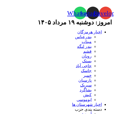
Whatsapp
Instagram
Envelo
امروز: دوشنبه ۱۹ مرداد ۱۴۰۵
اخبار هرمزگان
بندرعباس
میناب
بندر لنگه
قشم
رودان
بستک
حاجی آباد
جاسک
خمیر
پارسیان
سیریک
بشاگرد
کیش
ابوموسی
اخبار شهرستان ها
دسته بندی حزب