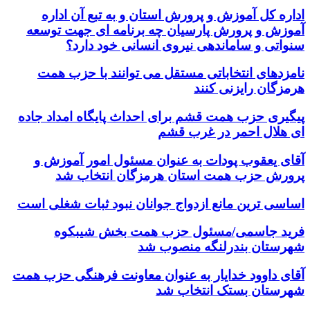
اداره کل آموزش و پرورش استان و به تبع آن اداره
آموزش و پرورش پارسیان چه برنامه ای جهت توسعه
سنواتی و ساماندهی نیروی انسانی خود دارد؟
نامزدهای انتخاباتی مستقل می توانند با حزب همت
هرمزگان رایزنی کنند
پیگیری حزب همت قشم برای احداث پایگاه امداد جاده
ای هلال احمر در غرب قشم
آقای یعقوب پودات به عنوان مسئول امور آموزش و
پرورش حزب همت استان هرمزگان انتخاب شد
اساسی ترین مانع ازدواج جوانان نبود ثبات شغلی است
فرید جاسمی/مسئول حزب همت بخش شیبکوه
شهرستان بندرلنگه منصوب شد
آقای داوود خدایار به عنوان معاونت فرهنگی حزب همت
شهرستان بستک انتخاب شد