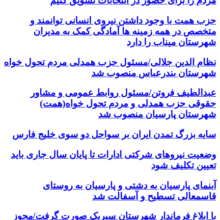
مردم را برای حضور در انتخابات تشویق کنیم
حزب همت با وجود داشتن نیروی انسانی توانمند و
متخصص در همه زمینه ها آمادگی کمک به مدیران
شهرستان میناب را دارد
نظام الدین جلالی/مسئول حزب همدلی مردم تحول خواه
شهرستان بندرعباس منصوب شد
عبدالطیف فروتن/مسئول روابط عمومی و مشاور
حقوقی حزب همدلی و مردم تحول خواه(همت)
شهرستان پارسیان منصوب شد
سایه بزرگ تمدن ایران بر سواحل دو سوی خلیج فارس
وضعیت نیروهای شرکتی ادارات تا پایان سال جاری باید
تعیین تکلیف شود
آبنمای پارسیان به دشتی و پارسیان به روستای
قاسمعالی تسطیح و آسفالت شد
با ابلاغ فرماندار شهرستان سیریک صورت گرفت/مجوز