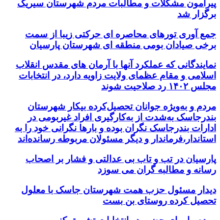
پیرامون مشکلات و مطالبات مردم شهرستان سیریک
برگزار شد
جمع آوری تورهای محاصره ای حرکتی زیبا از سمت
برخی صیادان بومی منطقه ای شهرستان پارسیان
نمایندگانی که عملکرد آنها با آرمان های مقدس انقلاب
اسلامی و مقام عظمای ولایت زاویه دارد، در انتخابات
مجلس ۱۴۰۲ رد صلاحیت شوند
مردم و به‌ویژه جوانان تحصیل‌کرده بیکار شهرستان
بندرجاسک به‌شدت از به‌کارگیری افراد غیربومی در
ادارات بندرجاسک نگران بوده و بارها نگرانی خود را به
استاندار،فرماندار و دیگر مسئولان مربوطه رسانده‌اند
پارسیان در تب و تاب بی عدالتی و فشار بر اصحاب
رسانه و مطالبه گران می سوزد
دیدار مسئول حزب همت شهرستان جاسک با معلول
تحصیل کرده روستای بن بست