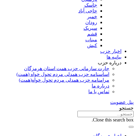
جاسک
حاجی آباد
خمیر
رودان
سیریک
قشم
میناب
کیش
اخبار حزب
بیانیه ها
درباره حزب
چارت سازمانی حزب همت استان هرمزگان
اساسنامه حزب همدلی مردم تحول خواه (همت)
مرامنامه حزب همدلی مردم تحول خواه(همت)
درباره ما
تماس با ما
پنل عضویت
جستجو
Close this search box.
اخبار هرمزگان