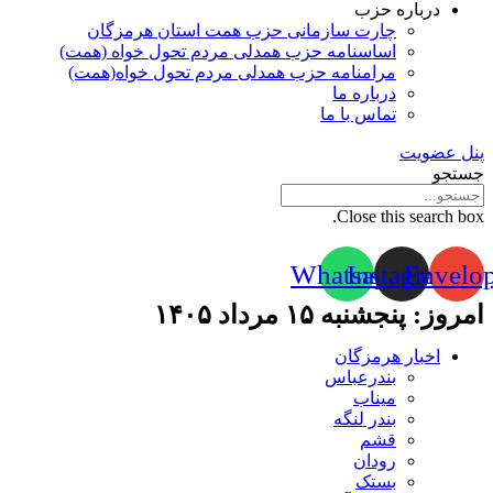
درباره حزب
چارت سازمانی حزب همت استان هرمزگان
اساسنامه حزب همدلی مردم تحول خواه (همت)
مرامنامه حزب همدلی مردم تحول خواه(همت)
درباره ما
تماس با ما
پنل عضویت
جستجو
Close this search box.
Whatsapp
Instagram
Envelo
امروز: پنجشنبه ۱۵ مرداد ۱۴۰۵
اخبار هرمزگان
بندرعباس
میناب
بندر لنگه
قشم
رودان
بستک