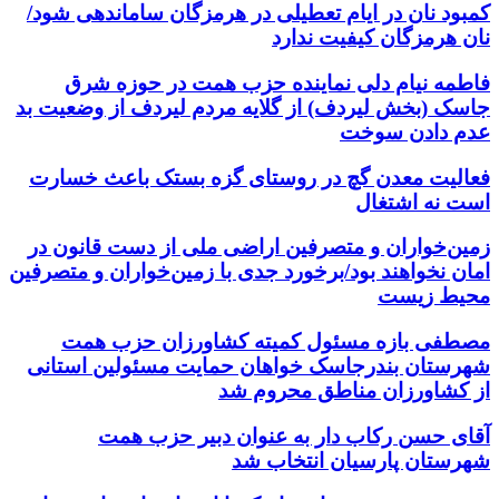
کمبود نان در ایام تعطیلی در هرمزگان ساماندهی شود/
نان هرمزگان کیفیت ندارد
فاطمه نیام دلی نماینده حزب همت در حوزه شرق
جاسک (بخش لیردف) از گلایه مردم لیردف از وضعیت بد
عدم دادن سوخت
فعالیت معدن گچ در روستای گزه بستک باعث خسارت
است نه اشتغال
زمین‌خواران و متصرفین اراضی ملی از دست قانون در
امان نخواهند بود/برخورد جدی با زمین‌خواران و متصرفین
محیط زیست
مصطفی بازه مسئول کمیته کشاورزان حزب همت
شهرستان بندرجاسک خواهان حمایت مسئولین استانی
از کشاورزان مناطق محروم شد
آقای حسن رکاب دار به عنوان دبیر حزب همت
شهرستان پارسیان انتخاب شد