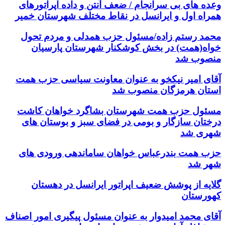
وعده های بی سرانجام / ضعف آنتن و داده اپراتورهای
همراه اول و ایرانسل در نقاط مختلف شهرستان خمیر
محمد رستم زاده/مسئول حزب همدلی و مردم تحول
خواه(همت) در بخش کوشکنار شهرستان پارسیان
منصوب شد
آقای امیر نیکخو به عنوان معاونت سیاسی حزب همت
استان هرمزگان منصوب شد
مسئول حزب همت شهرستان بشاگرد خواهان کاشت
درختان سازگار و بومی در فضای سبز و بوستان های
شهری شد
حزب همت بندرعباس خواهان ساماندهی ورودی های
شهر شد
گلایه از پوشش ضعیف اپراتور ایرانسل در دهستان
کهورستان
آقای محمد امیدوار به عنوان مسئول پیگیری امور اصناف