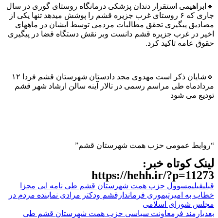
🔹ابراهیمی استقرار دندان پزشکی درمانگاه روستای گوری در سال
جاری که ۶ روستای غرب جزیره قشم را پوشش میدهد تنها یکی از
مصادیق پیگیری تحقق مطالبات مردمی توسط ایشان در ماههای
اخیر در غرب جزیره قشم دانست وبر نقش دستگاه قضا در پیگیری
حقوق عامه تاکید کرد.
🔹شایان ذکر است مهدوی مجد دادستان شهرستان قشم فردا ۱۲
مردادماه طی مراسم رسمی در تالار آینه سالن ارشاد شهر قشم
تودیع می شود
“روابط عمومی حزب همت شهرستان قشم”
لینک کوتاه خبر:
https://hehh.ir/?p=11273
قبلی
قبلی
مسوول حزب همت شهرستان قشم طی نامه ایی مجزا
خطاب به امیرتیموری فرماندارقشم ودکتر مرادی نماینده مردم در
مجلس شورای اسلامی
بعدی
ارمند فرمعاونت سیاسی حزب همت شهرستان قشم طی