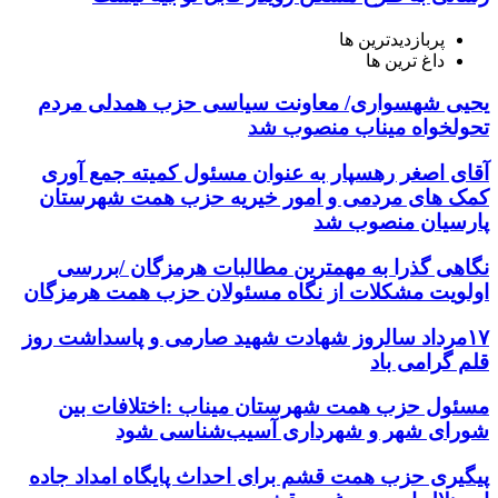
پربازدیدترین ها
داغ ترین ها
یحیی شهسواری/ معاونت سیاسی حزب همدلی مردم
تحولخواه میناب منصوب شد
آقای اصغر رهسپار به عنوان مسئول کمیته جمع آوری
کمک های مردمی و امور خیریه حزب همت شهرستان
پارسیان منصوب شد
نگاهی گذرا به مهمترین مطالبات هرمزگان /بررسی
اولویت مشکلات از نگاه مسئولان حزب همت هرمزگان
۱۷مرداد سالروز شهادت شهید صارمی و پاسداشت روز
قلم گرامی باد
مسئول حزب همت شهرستان میناب :اختلافات بین
شورای شهر و شهرداری آسیب‌شناسی شود
پیگیری حزب همت قشم برای احداث پایگاه امداد جاده