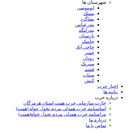
شهرستان ها
ابوموسی
بستک
بشاگرد
بندرعباس
بندرلنگه
پارسیان
جاسک
حاجی آباد
خمیر
رودان
سیریک
قشم
میناب
کیش
اخبار حزب
بیانیه ها
درباره حزب
چارت سازمانی حزب همت استان هرمزگان
اساسنامه حزب همدلی مردم تحول خواه (همت)
مرامنامه حزب همدلی مردم تحول خواه(همت)
درباره ما
تماس با ما