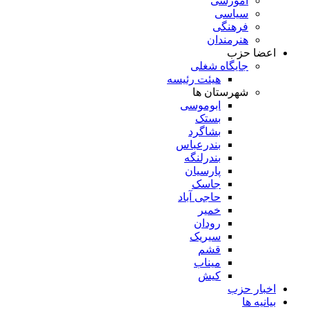
آموزشی
سیاسی
فرهنگی
هنرمندان
اعضا حزب
جایگاه شغلی
هیئت رئیسه
شهرستان ها
ابوموسی
بستک
بشاگرد
بندرعباس
بندرلنگه
پارسیان
جاسک
حاجی آباد
خمیر
رودان
سیریک
قشم
میناب
کیش
اخبار حزب
بیانیه ها