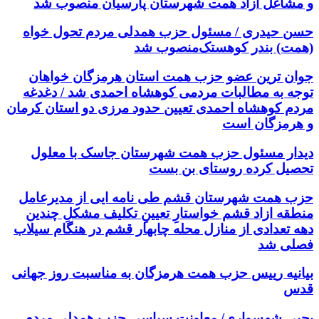
و مشاغل آزاد همت شهرستان پارسیان منصوب شد
حسن حیدری / مسئول حزب همدلی مردم تحول خواه
(همت) بندر کوهستک‌منصوب شد
جوان ترین عضو حزب همت استان هرمزگان خواهان
توجه به مطالبات مردمی کوهشاه احمدی شد / دغدغه
مردم کوهشاه احمدی تعیین حدود مرزی دو استان کرمان
و هرمزگان است
دیدار مسئول حزب همت شهرستان جاسک با معلول
تحصیل کرده روستای بن بست
حزب همت شهرستان قشم طی نامه ایی از مدیرعامل
منطقه ازاد قشم خواستارِ تعیینِ تکلیف مشکلِ چندین
دهه تعدادی از منازل محله چابهار قشم در هنگام سیلاب
فصلی شد
بیانیه رییس حزب همت هرمزگان به مناسبت روز جهانی
قدس
یحیی شهسواری/ معاونت سیاسی حزب همدلی مردم