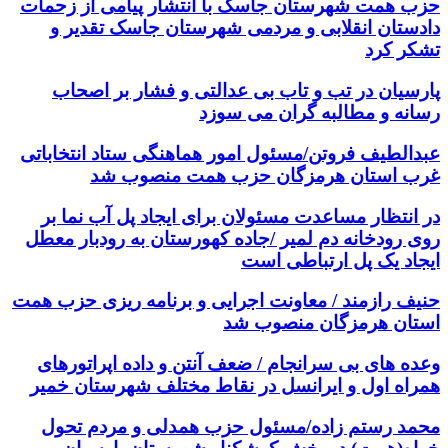
حزب همت شهرستان جاسک با انتشار پیامی از زحمات
دادستان انقلابی و مردمی شهرستان جاسک تقدیر و
تشکر کرد
پارسیان در تب و تاب بی عدالتی و فشار بر اصحاب
رسانه و مطالبه گران می سوزد
عبدالطیف فروتن/مسئول امور هماهنگی ستاد انتخاباتی
غرب استان هرمزگان حزب همت منصوب شد
در انتظار مساعدت مسئولان برای ایجاد پل آب نما بر
روی رودخانه دم لمیر /جاده کهورستان به رودبار معطل
ایجاد یک پل ارتباطی است
حنیف رازمند / معاونت اجرایی و برنامه ریزی حزب همت
استان هرمزگان منصوب شد
وعده های بی سرانجام / ضعف آنتن و داده اپراتورهای
همراه اول و ایرانسل در نقاط مختلف شهرستان خمیر
محمد رستم زاده/مسئول حزب همدلی و مردم تحول