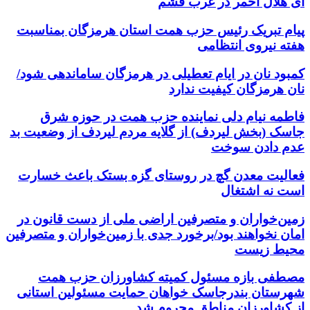
ای هلال احمر در غرب قشم
پیام تبریک رئیس حزب همت استان هرمزگان بمناسبت
هفته نیروی انتظامی
کمبود نان در ایام تعطیلی در هرمزگان ساماندهی شود/
نان هرمزگان کیفیت ندارد
فاطمه نیام دلی نماینده حزب همت در حوزه شرق
جاسک (بخش لیردف) از گلایه مردم لیردف از وضعیت بد
عدم دادن سوخت
فعالیت معدن گچ در روستای گزه بستک باعث خسارت
است نه اشتغال
زمین‌خواران و متصرفین اراضی ملی از دست قانون در
امان نخواهند بود/برخورد جدی با زمین‌خواران و متصرفین
محیط زیست
مصطفی بازه مسئول کمیته کشاورزان حزب همت
شهرستان بندرجاسک خواهان حمایت مسئولین استانی
از کشاورزان مناطق محروم شد