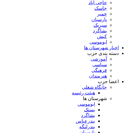
حاجی آباد
جاسک
خمیر
پارسیان
سیریک
بشاگرد
کیش
ابوموسی
اخبار شهرستان ها
دسته بندی حزب
آموزشی
سیاسی
فرهنگی
هنرمندان
اعضا حزب
جایگاه شغلی
هیئت رئیسه
شهرستان ها
ابوموسی
بستک
بشاگرد
بندرعباس
بندرلنگه
پارسیان