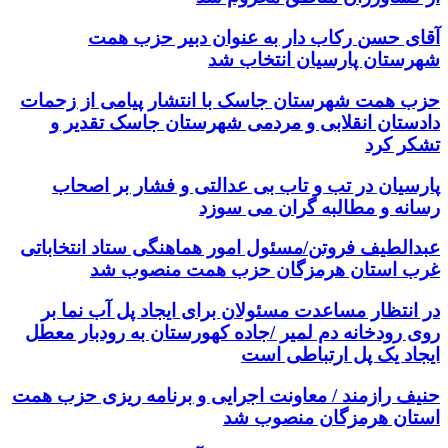
آقای حسن رکاب دار به عنوان دبیر حزب همت
شهرستان پارسیان انتخاب شد
حزب همت شهرستان جاسک با انتشار پیامی از زحمات
دادستان انقلابی و مردمی شهرستان جاسک تقدیر و
تشکر کرد
پارسیان در تب و تاب بی عدالتی و فشار بر اصحاب
رسانه و مطالبه گران می سوزد
عبدالطیف فروتن/مسئول امور هماهنگی ستاد انتخاباتی
غرب استان هرمزگان حزب همت منصوب شد
در انتظار مساعدت مسئولان برای ایجاد پل آب نما بر
روی رودخانه دم لمیر /جاده کهورستان به رودبار معطل
ایجاد یک پل ارتباطی است
حنیف رازمند / معاونت اجرایی و برنامه ریزی حزب همت
استان هرمزگان منصوب شد