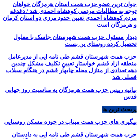
جوان ترین عضو حزب همت استان هرمزگان خواهان
توجه به مطالبات مردمی کوهشاه احمدی شد / دغدغه
مردم کوهشاه احمدی تعیین حدود مرزی دو استان کرمان
و هرمزگان است
دیدار مسئول حزب همت شهرستان جاسک با معلول
تحصیل کرده روستای بن بست
حزب همت شهرستان قشم طی نامه ایی از مدیرعامل
منطقه ازاد قشم خواستارِ تعیینِ تکلیف مشکلِ چندین
دهه تعدادی از منازل محله چابهار قشم در هنگام سیلاب
فصلی شد
بیانیه رییس حزب همت هرمزگان به مناسبت روز جهانی
قدس
پربحث ترین ها
پیگیری های حزب همت میناب در حوزه مسکن روستایی
حزب همت شهرستان قشم طی نامه ایی به دادستان