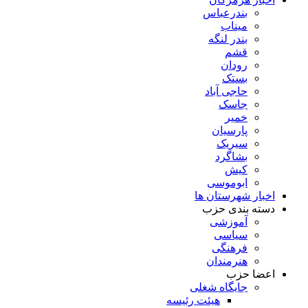
بندرعباس
میناب
بندر لنگه
قشم
رودان
بستک
حاجی آباد
جاسک
خمیر
پارسیان
سیریک
بشاگرد
کیش
ابوموسی
اخبار شهرستان ها
دسته بندی حزب
آموزشی
سیاسی
فرهنگی
هنرمندان
اعضا حزب
جایگاه شغلی
هیئت رئیسه