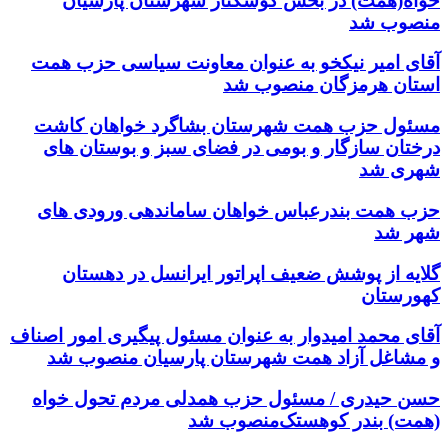
خواه(همت) در بخش کوشکنار شهرستان پارسیان
منصوب شد
آقای امیر نیکخو به عنوان معاونت سیاسی حزب همت
استان هرمزگان منصوب شد
مسئول حزب همت شهرستان بشاگرد خواهان کاشت
درختان سازگار و بومی در فضای سبز و بوستان های
شهری شد
حزب همت بندرعباس خواهان ساماندهی ورودی های
شهر شد
گلایه از پوشش ضعیف اپراتور ایرانسل در دهستان
کهورستان
آقای محمد امیدوار به عنوان مسئول پیگیری امور اصناف
و مشاغل آزاد همت شهرستان پارسیان منصوب شد
حسن حیدری / مسئول حزب همدلی مردم تحول خواه
(همت) بندر کوهستک‌منصوب شد