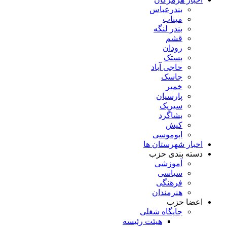
بندرعباس
میناب
بندر لنگه
قشم
رودان
بستک
حاجی آباد
جاسک
خمیر
پارسیان
سیریک
بشاگرد
کیش
ابوموسی
اخبار شهرستان ها
دسته بندی حزب
آموزشی
سیاسی
فرهنگی
هنرمندان
اعضا حزب
جایگاه شغلی
هیئت رئیسه