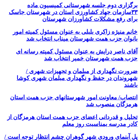
برگزاری دوم جلسه شهرستانی کمیسیون ماده
۳۳سازمان جهاد کشاورزی استان در شهرستان جاسک
برای رفع مشکلات کشاورزان شهرستان
خانم منیژه زاکری بلبلی به عنوان مسئول کمیته امور
بانوان حزب همت شهرستان میناب انتخاب شد
آقای ناصر درایش به عنوان مسئول کمیته رسانه ای
حزب همت شهرستان خمیر انتخاب شد
ضرورت نگهداری از مبلمان و تجهیزات شهری /
شهروندان در حفظ و نگهداری مبلمان شهری کوشا
باشند
انتصاب/ معاونت امور شهرستانهای حزب همت استان
هرمزگان منصوب شد
تجلیل و قدردانی اعضای حزب همت استان هرمزگان از
کادر مدرسه بمناسبت روز معلم
پل آبنمای ورودی شهر گوهران چشم انتظار توجه است /