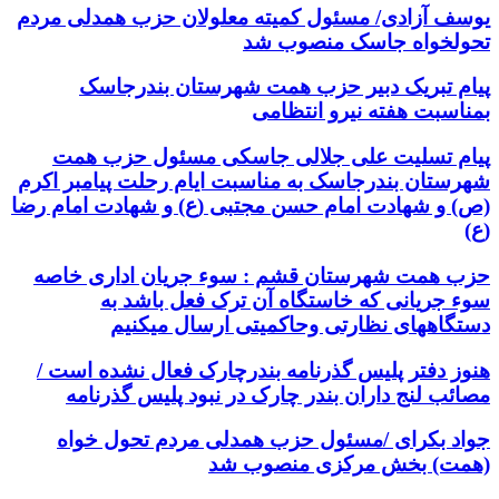
یوسف آزادی/ مسئول کمیته معلولان حزب همدلی مردم
تحولخواه جاسک منصوب شد
پیام تبریک دبیر حزب همت شهرستان بندرجاسک
بمناسبت هفته نیرو انتظامی
پیام تسلیت علی جلالی جاسکی مسئول حزب همت
شهرستان بندرجاسک به مناسبت ایام رحلت پیامبر اکرم
(ص) و شهادت امام حسن مجتبی (ع) و شهادت امام رضا
(ع)
حزب همت شهرستان قشم : سوء جریان اداری خاصه
سوء جریانی که خاستگاه آن ترک فعل باشد به
دستگاههای نظارتی وحاکمیتی ارسال میکنیم
هنوز دفتر پلیس گذرنامه بندرچارک فعال نشده است /
مصائب لنج داران بندر چارک در نبود پلیس گذرنامه
جواد بکرای /مسئول حزب همدلی مردم تحول خواه
(همت) بخش مرکزی منصوب شد