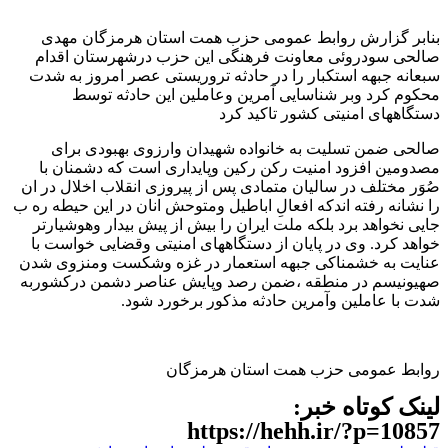
بنابر گزارش روابط عمومی حزب همت استان هرمزگان مهدی
صالحی سودروئی معاونت فرهنگی این حزب درشهرستان اقدام
سبعانه جبهه استکبار را در حادثه تروریستی عصر امروز به شدت
محکوم کرد وبر شناسایی آمرین وعاملین این حادثه توسط
دستگاههای امنیتی کشور تاکید کرد
صالحی ضمن تسلیت به خانواده شهیدان وارزوی بهبودی برای
مصدومین افزود امنیت رکن رکین وپایداری است که دشمنان با
صُوَر مختلف در سالیان متمادی پس از پیروزی انقلاب اخلال در ان
را نشانه رفته اندکه افعالِ اباطیل ومتوحش انان در این حیطه ره ب
جایی نخواهد برد بلکه ملت ایران را بیش از پیش بیدار وهوشیارتر
خواهد کرد. وی در پایان از دستگاههای امنیتی وقضایی خواست با
عنایت به خشمناکی جبهه استعمار در غزه وشکست ومنزوی شدن
صهیونیسم در منطقه ،ضمن رصد وپایش عناصر دشمن درکشوربه
شدت با عاملین وآمرین حادثه مذکور برخورد شود.
روابط عمومی حزب همت استان هرمزگان
لینک کوتاه خبر:
https://hehh.ir/?p=10857