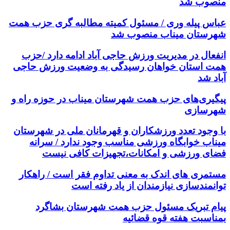
منصوب شد
عباس پیله وری / مسئول کمیته مطالبه گری حزب همت
شهرستان میناب منصوب شد
انفعال در مدیریت ورزش حاجی آباد ادامه دارد /حزب
همت استان خواهان رسیدگی به وضعیت ورزش حاجی
آباد شد
پیگیری‌های حزب همت شهرستان میناب در حوزه راه و
شهرسازی
با وجود تعدد ورزشکاران و قهرمانان ملی در شهرستان
میناب خوابگاه ورزشی مناسب وجود ندارد / سرانه
فضای ورزشی و امکانات،تجهیزات کافی نیست
مستمری های اندک به معنی تداوم فقر است / راهکار
توانمندسازی نیازمندان از یاد رفته است
پیام تبریک مسئول حزب همت شهرستان بشاگرد
بمناسبت هفته قوه قضائیه