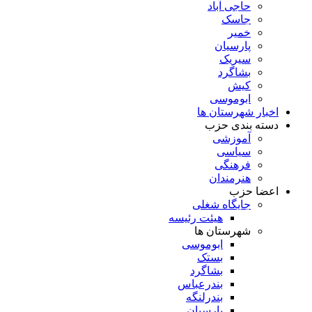
حاجی آباد
جاسک
خمیر
پارسیان
سیریک
بشاگرد
کیش
ابوموسی
اخبار شهرستان ها
دسته بندی حزب
آموزشی
سیاسی
فرهنگی
هنرمندان
اعضا حزب
جایگاه شغلی
هیئت رئیسه
شهرستان ها
ابوموسی
بستک
بشاگرد
بندرعباس
بندرلنگه
پارسیان