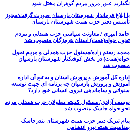
نگذارید عبور مرور مردم گوهران مختل شود
با ابلاغ فرماندار شهرستان پارسیان صورت گرفت/مجوز
تأسیس دفتر حزب همت شهرستان پارسیان
حامد امیری / معاونت سیاسی حزب همدلی و مردم
تحول خواه(همت) استان هرمزگان منصوب شد
محمد رستم زاده/مسئول حزب همدلی و مردم تحول
خواه(همت) در بخش کوشکنار شهرستان پارسیان
منصوب شد
اداره کل آموزش و پرورش استان و به تبع آن اداره
آموزش و پرورش پارسیان چه برنامه ای جهت توسعه
سنواتی و ساماندهی نیروی انسانی خود دارد؟
یوسف آزادی/ مسئول کمیته معلولان حزب همدلی مردم
تحولخواه جاسک منصوب شد
پیام تبریک دبیر حزب همت شهرستان بندرجاسک
بمناسبت هفته نیرو انتظامی