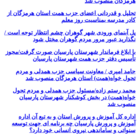
هرمزگان منصوب شد
تجلیل و قدردانی اعضای حزب همت استان هرمزگان از
کادر مدرسه بمناسبت روز معلم
پل آبنمای ورودی شهر گوهران چشم انتظار توجه است /
نگذارید عبور مرور مردم گوهران مختل شود
با ابلاغ فرماندار شهرستان پارسیان صورت گرفت/مجوز
تأسیس دفتر حزب همت شهرستان پارسیان
حامد امیری / معاونت سیاسی حزب همدلی و مردم
تحول خواه(همت) استان هرمزگان منصوب شد
محمد رستم زاده/مسئول حزب همدلی و مردم تحول
خواه(همت) در بخش کوشکنار شهرستان پارسیان
منصوب شد
اداره کل آموزش و پرورش استان و به تبع آن اداره
آموزش و پرورش پارسیان چه برنامه ای جهت توسعه
سنواتی و ساماندهی نیروی انسانی خود دارد؟