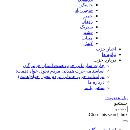
جاسک
حاجی آباد
خمیر
رودان
سیریک
قشم
میناب
کیش
اخبار حزب
بیانیه ها
درباره حزب
چارت سازمانی حزب همت استان هرمزگان
اساسنامه حزب همدلی مردم تحول خواه (همت)
مرامنامه حزب همدلی مردم تحول خواه(همت)
درباره ما
تماس با ما
پنل عضویت
جستجو
Close this search box.
اخبار هرمزگان