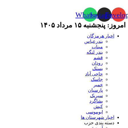
Whatsapp
Instagram
Envelo
امروز: پنجشنبه ۱۵ مرداد ۱۴۰۵
اخبار هرمزگان
بندرعباس
میناب
بندر لنگه
قشم
رودان
بستک
حاجی آباد
جاسک
خمیر
پارسیان
سیریک
بشاگرد
کیش
ابوموسی
اخبار شهرستان ها
دسته بندی حزب