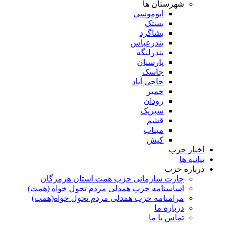
شهرستان ها
ابوموسی
بستک
بشاگرد
بندرعباس
بندرلنگه
پارسیان
جاسک
حاجی آباد
خمیر
رودان
سیریک
قشم
میناب
کیش
اخبار حزب
بیانیه ها
درباره حزب
چارت سازمانی حزب همت استان هرمزگان
اساسنامه حزب همدلی مردم تحول خواه (همت)
مرامنامه حزب همدلی مردم تحول خواه(همت)
درباره ما
تماس با ما