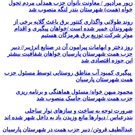
زیور مرادپور / معاونت بانوان حزب همدلی مردم تحول
خواه (همت) شهرستان بندر لنگه منصوب شد
روند طولانی واگذاری کنتور برق باعث گلایه برخی از
شهروندان خمیر شده است /خواهان پیگیری و اقدام
موثر شرکت توزیع برق هرمزگان هستیم
روز دختر و ابهامات پیرامون آن در صنایع انرژیبر// دبیر
حزب همت شهرستان پارسیان خواهان شفافیت بیشتر
این حوزه اقتصادی شد
پیگیری کمبود آب مناطق روستایی توسط مسئول حزب
همت شهرستان پارسیان
محمود میهن خواه/ مسئول هماهنگی و برنامه ریزی
حزب همت شهرستان جاسک منصوب شد
ضرورت توجه به ساخت و سازهای نوار ساحلی
بندرعباس / دیوارها مانع وزیدن باد به داخل شهر شده اند
عبدالطیف فروتن/ دبیر حزب همت در شهرستان پارسیان