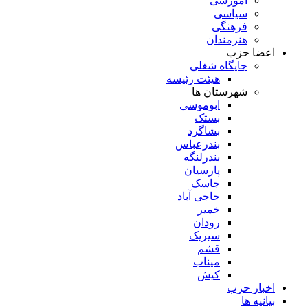
آموزشی
سیاسی
فرهنگی
هنرمندان
اعضا حزب
جایگاه شغلی
هیئت رئیسه
شهرستان ها
ابوموسی
بستک
بشاگرد
بندرعباس
بندرلنگه
پارسیان
جاسک
حاجی آباد
خمیر
رودان
سیریک
قشم
میناب
کیش
اخبار حزب
بیانیه ها