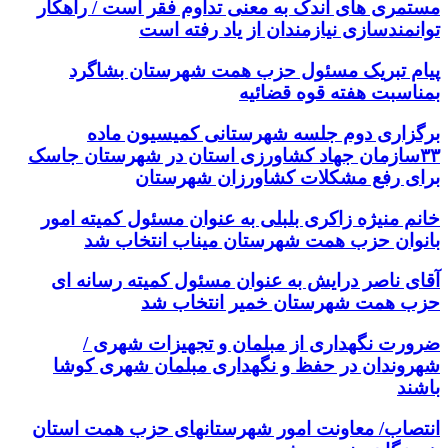
مستمری های اندک به معنی تداوم فقر است / راهکار
توانمندسازی نیازمندان از یاد رفته است
پیام تبریک مسئول حزب همت شهرستان بشاگرد
بمناسبت هفته قوه قضائیه
برگزاری دوم جلسه شهرستانی کمیسیون ماده
۳۳سازمان جهاد کشاورزی استان در شهرستان جاسک
برای رفع مشکلات کشاورزان شهرستان
خانم منیژه زاکری بلبلی به عنوان مسئول کمیته امور
بانوان حزب همت شهرستان میناب انتخاب شد
آقای ناصر درایش به عنوان مسئول کمیته رسانه ای
حزب همت شهرستان خمیر انتخاب شد
ضرورت نگهداری از مبلمان و تجهیزات شهری /
شهروندان در حفظ و نگهداری مبلمان شهری کوشا
باشند
انتصاب/ معاونت امور شهرستانهای حزب همت استان