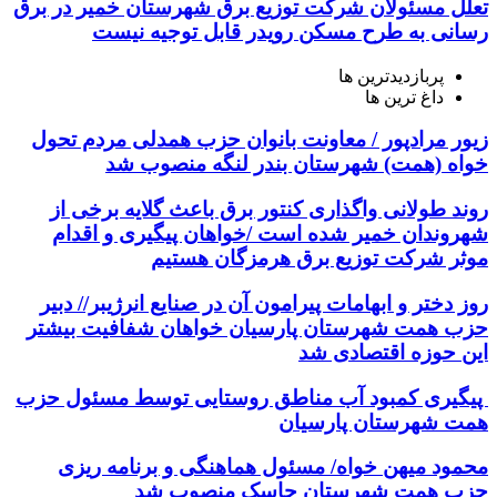
تعلل مسئولان شرکت توزیع برق شهرستان خمیر در برق
رسانی به طرح مسکن رویدر قابل توجیه نیست
پربازدیدترین ها
داغ ترین ها
زیور مرادپور / معاونت بانوان حزب همدلی مردم تحول
خواه (همت) شهرستان بندر لنگه منصوب شد
روند طولانی واگذاری کنتور برق باعث گلایه برخی از
شهروندان خمیر شده است /خواهان پیگیری و اقدام
موثر شرکت توزیع برق هرمزگان هستیم
روز دختر و ابهامات پیرامون آن در صنایع انرژیبر// دبیر
حزب همت شهرستان پارسیان خواهان شفافیت بیشتر
این حوزه اقتصادی شد
پیگیری کمبود آب مناطق روستایی توسط مسئول حزب
همت شهرستان پارسیان
محمود میهن خواه/ مسئول هماهنگی و برنامه ریزی
حزب همت شهرستان جاسک منصوب شد