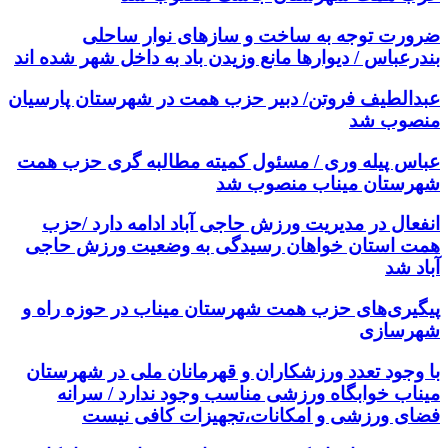
ضرورت توجه به ساخت و سازهای نوار ساحلی
بندرعباس / دیوارها مانع وزیدن باد به داخل شهر شده اند
عبدالطیف فروتن/ دبیر حزب همت در شهرستان پارسیان
منصوب شد
عباس پیله وری / مسئول کمیته مطالبه گری حزب همت
شهرستان میناب منصوب شد
انفعال در مدیریت ورزش حاجی آباد ادامه دارد /حزب
همت استان خواهان رسیدگی به وضعیت ورزش حاجی
آباد شد
پیگیری‌های حزب همت شهرستان میناب در حوزه راه و
شهرسازی
با وجود تعدد ورزشکاران و قهرمانان ملی در شهرستان
میناب خوابگاه ورزشی مناسب وجود ندارد / سرانه
فضای ورزشی و امکانات،تجهیزات کافی نیست