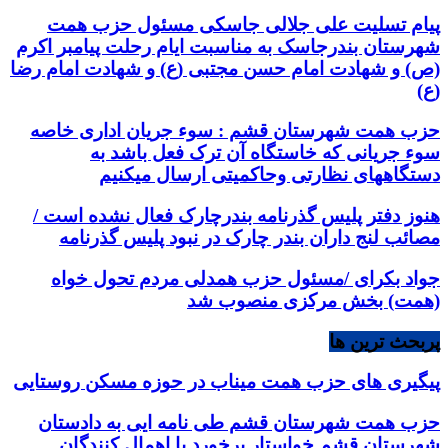
پیام تسلیت علی جلالی جاسکی مسئول حزب همت
شهرستان بندرجاسک به مناسبت ایام رحلت پیامبر اکرم
(ص) و شهادت امام حسن مجتبی (ع) و شهادت امام رضا
(ع)
حزب همت شهرستان قشم : سوء جریان اداری خاصه
سوء جریانی که خاستگاه آن ترک فعل باشد به
دستگاههای نظارتی وحاکمیتی ارسال میکنیم
هنوز دفتر پلیس گذرنامه بندرچارک فعال نشده است /
مصائب لنج داران بندر چارک در نبود پلیس گذرنامه
جواد بکرای /مسئول حزب همدلی مردم تحول خواه
(همت) بخش مرکزی منصوب شد
پربحث ترین ها
پیگیری های حزب همت میناب در حوزه مسکن روستایی
حزب همت شهرستان قشم طی نامه ایی به دادستان
شهرستان قشم خواستار برخورد با اهمال کنندگان