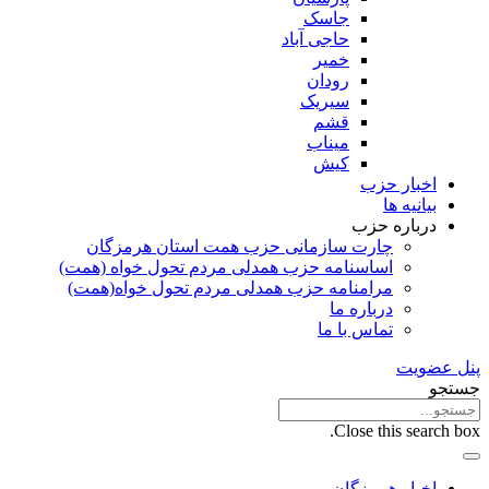
جاسک
حاجی آباد
خمیر
رودان
سیریک
قشم
میناب
کیش
اخبار حزب
بیانیه ها
درباره حزب
چارت سازمانی حزب همت استان هرمزگان
اساسنامه حزب همدلی مردم تحول خواه (همت)
مرامنامه حزب همدلی مردم تحول خواه(همت)
درباره ما
تماس با ما
پنل عضویت
جستجو
Close this search box.
اخبار هرمزگان