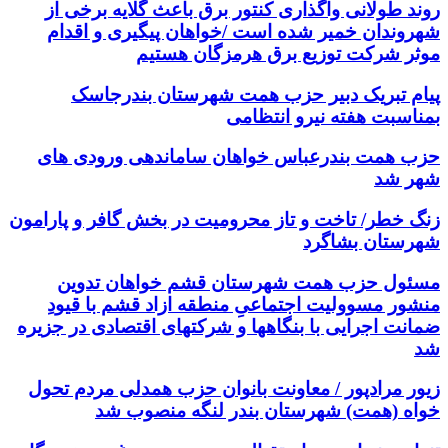
روند طولانی واگذاری کنتور برق باعث گلایه برخی از
شهروندان خمیر شده است /خواهان پیگیری و اقدام
موثر شرکت توزیع برق هرمزگان هستیم
پیام تبریک دبیر حزب همت شهرستان بندرجاسک
بمناسبت هفته نیرو انتظامی
حزب همت بندرعباس خواهان ساماندهی ورودی های
شهر شد
زنگ خطر/ تاخت و تاز محرومیت در بخش گافر و پارامون
شهرستان بشاگرد
مسئول حزب همت شهرستان قشم خواهان تدوین
منشور مسوولیت اجتماعیِ منطقه ازاد قشم با قیودِ
ضمانت اجرایی با بنگاهها و شرکتهای اقتصادی در جزیره
شد
زیور مرادپور / معاونت بانوان حزب همدلی مردم تحول
خواه (همت) شهرستان بندر لنگه منصوب شد