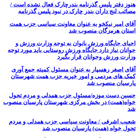
هنوز دفتر پلیس گذرنامه بندرچارک فعال نشده است /
مصائب لنج داران بندر چارک در نبود پلیس گذرنامه
آقای امیر نیکخو به عنوان معاونت سیاسی حزب همت
استان هرمزگان منصوب شد
احیای جایگاه ورزش بانوان به توجه وزارت ورزش و
جوانان نیاز دارد جایگاه ورزش روستایی باید مورد توجه
وزارت ورزش وجوانان قرار بگیرد
آقای اصغر رهسپار به عنوان مسئول کمیته جمع آوری
کمک های مردمی و امور خیریه حزب همت شهرستان
پارسیان منصوب شد
حسین دست موزه/مسئول حزب همدلی و مردم تحول
خواه(همت) در بخش مرکزی شهرستان پارسیان منصوب
شد
شعیب اشرفی / معاونت سیاسی حزب همدلی و مردم
تحول خواه (همت) پارسیان منصوب شد