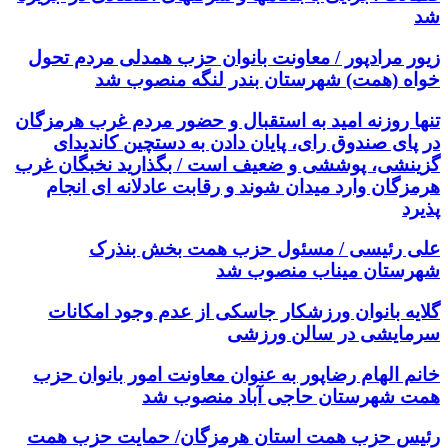
شد
زیور مرادپور / معاونت بانوان حزب همدلی مردم تحول
خواه (همت) شهرستان بندر لنگه منصوب شد
تنها روزنه امید به استقبال و حضور مردم غرب هرمزگان
در پای صندوق رای، پایان دادن به دستچین کاندیدای
گزینشی، پوششی و ضعیف است / بگذارید نخبگان غرب
هرمزگان وارد میدان شوند و رقابت عادلانه ای انجام
پذیرد
علی رئیسی / مسئول حزب همت بخش بنذرک
شهرستان میناب منصوب شد
گلایه بانوان ورزشکار جاسکی از عدم وجود امکانات
سرمایشی در سالن ورزشی
خانم الهام رضاپور به عنوان معاونت امور بانوان حزب
همت شهرستان حاجی آباد منصوب شد
رئیس حزب همت استان هرمزگان/ حمایت حزب همت