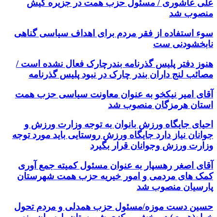
علی عاشوری / مسئول حزب همت در جزیره کیش
منصوب شد
سوء استفاده از فقر مردم برای اهداف سیاسی گناهی
نابخشودنی ست
هنوز دفتر پلیس گذرنامه بندرچارک فعال نشده است /
مصائب لنج داران بندر چارک در نبود پلیس گذرنامه
آقای امیر نیکخو به عنوان معاونت سیاسی حزب همت
استان هرمزگان منصوب شد
احیای جایگاه ورزش بانوان به توجه وزارت ورزش و
جوانان نیاز دارد جایگاه ورزش روستایی باید مورد توجه
وزارت ورزش وجوانان قرار بگیرد
آقای اصغر رهسپار به عنوان مسئول کمیته جمع آوری
کمک های مردمی و امور خیریه حزب همت شهرستان
پارسیان منصوب شد
حسین دست موزه/مسئول حزب همدلی و مردم تحول