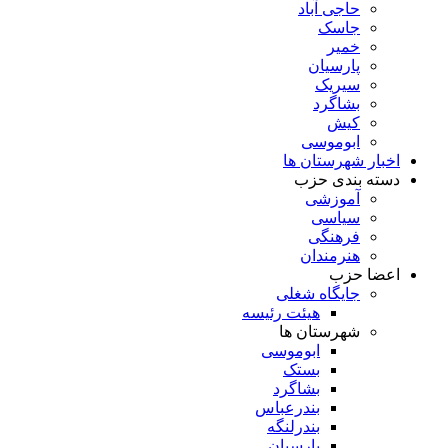
حاجی آباد
جاسک
خمیر
پارسیان
سیریک
بشاگرد
کیش
ابوموسی
اخبار شهرستان ها
دسته بندی حزب
آموزشی
سیاسی
فرهنگی
هنرمندان
اعضا حزب
جایگاه شغلی
هیئت رئیسه
شهرستان ها
ابوموسی
بستک
بشاگرد
بندرعباس
بندرلنگه
پارسیان