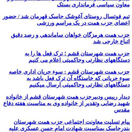
معاون سیاسی فرمانداری بستک
تیم فوتسال روستای آغوشک جاسک قهرمان شد / حضور
اعضای حزب همت در یک مراسم ورزشی
حزب همت هرمزگان خواهان ساماندهی و رصد دقیق
اتباع خارجی شد
حزب همت شهرستان قشم ؛ ترک فعل ها را به
دستگاههای نظارتی وحاکمیتی اعلام می کنیم
حزب همت شهرستان قشم : سوء جریان اداری خاصه
سوء جریانی که خاستگاه آن ترک فعل باشد به
دستگاههای نظارتی وحاکمیتی ارسال میکنیم
دیدار رییس ودبیرحزب همت شهرستان قشم از خانواده
شهید رضایی وتقدیر از خانواده وی به مناسبت هفته دفاع
مقدس
پیام تسلیت معاونت اجتماعی حزب همت شهرستان
بندرجاسک بمناسبت شهادت امام حسن عسکری علیه