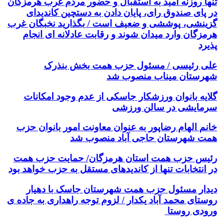
تنها روزنه امید به استقبال و حضور مردم غرب هرمزگان
در پای صندوق رای، پایان دادن به دستچین کاندیدای
گزینشی، پوششی و ضعیف است / بگذارید نخبگان غرب
هرمزگان وارد میدان شوند و رقابت عادلانه ای انجام
پذیرد
علی رئیسی / مسئول حزب همت بخش بنذرک
شهرستان میناب منصوب شد
گلایه بانوان ورزشکار جاسکی از عدم وجود امکانات
سرمایشی در سالن ورزشی
خانم الهام رضاپور به عنوان معاونت امور بانوان حزب
همت شهرستان حاجی آباد منصوب شد
رئیس حزب همت استان هرمزگان/ حمایت حزب همت
در انتخابات تنها از کاندیدهای مستقل به حزب خواهد بود
دیدار مسئول حزب همت شهرستان جاسک با دهیار
روستای محمد آباد یکدار / لزوم توجه راهداری به جاده ی
ورودی روستا