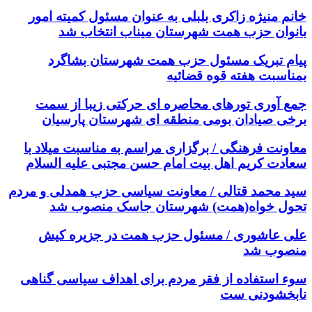
خانم منیژه زاکری بلبلی به عنوان مسئول کمیته امور
بانوان حزب همت شهرستان میناب انتخاب شد
پیام تبریک مسئول حزب همت شهرستان بشاگرد
بمناسبت هفته قوه قضائیه
جمع آوری تورهای محاصره ای حرکتی زیبا از سمت
برخی صیادان بومی منطقه ای شهرستان پارسیان
معاونت فرهنگی / برگزاری مراسم به مناسبت میلاد با
سعادت کریم اهل بیت امام حسن مجتبی علیه السلام
سید محمد قتالی / معاونت سیاسی حزب همدلی و مردم
تحول خواه(همت) شهرستان جاسک منصوب شد
علی عاشوری / مسئول حزب همت در جزیره کیش
منصوب شد
سوء استفاده از فقر مردم برای اهداف سیاسی گناهی
نابخشودنی ست