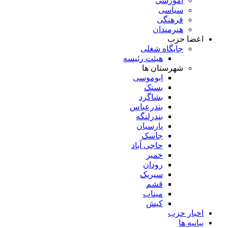
آموزشی
سیاسی
فرهنگی
هنرمندان
اعضا حزب
جایگاه شغلی
هیئت رئیسه
شهرستان ها
ابوموسی
بستک
بشاگرد
بندرعباس
بندرلنگه
پارسیان
جاسک
حاجی آباد
خمیر
رودان
سیریک
قشم
میناب
کیش
اخبار حزب
بیانیه ها