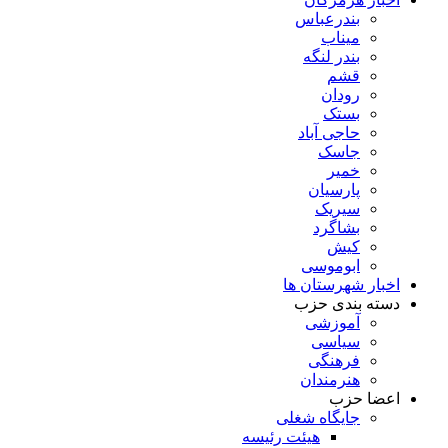
بندرعباس
میناب
بندر لنگه
قشم
رودان
بستک
حاجی آباد
جاسک
خمیر
پارسیان
سیریک
بشاگرد
کیش
ابوموسی
اخبار شهرستان ها
دسته بندی حزب
آموزشی
سیاسی
فرهنگی
هنرمندان
اعضا حزب
جایگاه شغلی
هیئت رئیسه