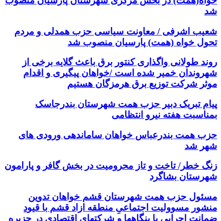
خواه(همت) در بخش مرکزی شهرستان پارسیان منصوب
شد
شعیب اشرفی / معاونت سیاسی حزب همدلی و مردم
تحول خواه (همت) پارسیان منصوب شد
روند طولانی واگذاری کنتور برق باعث گلایه برخی از
شهروندان خمیر شده است /خواهان پیگیری و اقدام
موثر شرکت توزیع برق هرمزگان هستیم
پیام تبریک دبیر حزب همت شهرستان بندرجاسک
بمناسبت هفته نیرو انتظامی
حزب همت بندرعباس خواهان ساماندهی ورودی های
شهر شد
زنگ خطر/ تاخت و تاز محرومیت در بخش گافر و پارامون
شهرستان بشاگرد
مسئول حزب همت شهرستان قشم خواهان تدوین
منشور مسوولیت اجتماعیِ منطقه ازاد قشم با قیودِ
ضمانت اجرایی با بنگاهها و شرکتهای اقتصادی در جزیره