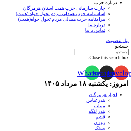
درباره حزب
چارت سازمانی حزب همت استان هرمزگان
اساسنامه حزب همدلی مردم تحول خواه (همت)
مرامنامه حزب همدلی مردم تحول خواه(همت)
درباره ما
تماس با ما
پنل عضویت
جستجو
Close this search box.
Whatsapp
Instagram
Envelo
امروز: یکشنبه ۱۸ مرداد ۱۴۰۵
اخبار هرمزگان
بندرعباس
میناب
بندر لنگه
قشم
رودان
بستک