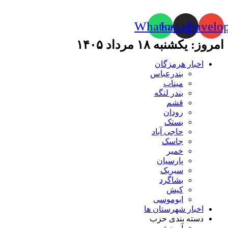
Whatsapp
Instagram
Envelo
امروز: یکشنبه ۱۸ مرداد ۱۴۰۵
اخبار هرمزگان
بندرعباس
میناب
بندر لنگه
قشم
رودان
بستک
حاجی آباد
جاسک
خمیر
پارسیان
سیریک
بشاگرد
کیش
ابوموسی
اخبار شهرستان ها
دسته بندی حزب