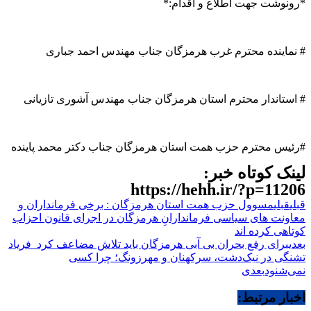
*رونوشت جهت اطلاع و اقدام:*
# نماینده محترم غرب هرمزگان جناب مهندس احمد جباری
# استاندار محترم استان هرمزگان جناب مهندس آشوری تازیانی
#رئیس محترم حزب همت استان هرمزگان جناب دکتر محمد پاینده
لینک کوتاه خبر:
https://hehh.ir/?p=11206
قبلی
قبلی
مسوول حزب همت استان هرمزگان : برخی فرمانداران و
معاونت های سیاسی فرماندارانِ هرمزگان در اجرای قانون احزاب
کوتاهی کرده اند
بعدی
برای رفع بحران بی آبی هرمزگان باید تلاش مضاعف کرد فریاد
تشنگی در نیک‌دشت، سرکهنان و مهرزونگ؛ چرا کسی
نمی‌شنود
بعدی
اخبار مرتبط: