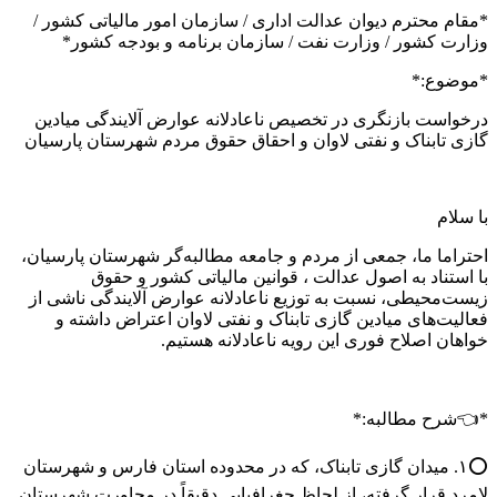
*مقام محترم دیوان عدالت اداری / سازمان امور مالیاتی کشور /
وزارت کشور / وزارت نفت / سازمان برنامه و بودجه کشور*
*موضوع:*
درخواست بازنگری در تخصیص ناعادلانه عوارض آلایندگی میادین
گازی تابناک و نفتی لاوان و احقاق حقوق مردم شهرستان پارسیان
با سلام
احتراما ما، جمعی از مردم و جامعه مطالبه‌گر شهرستان پارسیان،
با استناد به اصول عدالت ، قوانین مالیاتی کشور و حقوق
زیست‌محیطی، نسبت به توزیع ناعادلانه عوارض آلایندگی ناشی از
فعالیت‌های میادین گازی تابناک و نفتی لاوان اعتراض داشته و
خواهان اصلاح فوری این رویه ناعادلانه هستیم.
*👈شرح مطالبه:*
⭕۱. میدان گازی تابناک، که در محدوده استان فارس و شهرستان
لامرد قرار گرفته، از لحاظ جغرافیایی دقیقاً در مجاورت شهرستان