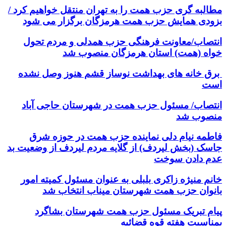
مطالبه گری حزب همت را به تهران منتقل خواهیم کرد /
بزودی همایش حزب همت هرمزگان برگزار می شود
انتصاب/معاونت فرهنگی حزب همدلی و مردم تحول
خواه (همت) استان هرمزگان منصوب شد
برق خانه های بهداشت نوساز قشم هنوز وصل نشده
است
انتصاب/ مسئول حزب همت در شهرستان حاجی آباد
منصوب شد
فاطمه نیام دلی نماینده حزب همت در حوزه شرق
جاسک (بخش لیردف) از گلایه مردم لیردف از وضعیت بد
عدم دادن سوخت
خانم منیژه زاکری بلبلی به عنوان مسئول کمیته امور
بانوان حزب همت شهرستان میناب انتخاب شد
پیام تبریک مسئول حزب همت شهرستان بشاگرد
بمناسبت هفته قوه قضائیه