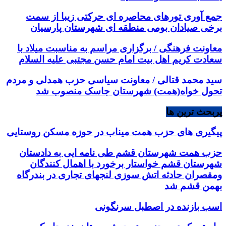
جمع آوری تورهای محاصره ای حرکتی زیبا از سمت
برخی صیادان بومی منطقه ای شهرستان پارسیان
معاونت فرهنگی / برگزاری مراسم به مناسبت میلاد با
سعادت کریم اهل بیت امام حسن مجتبی علیه السلام
سید محمد قتالی / معاونت سیاسی حزب همدلی و مردم
تحول خواه(همت) شهرستان جاسک منصوب شد
پربحث ترین ها
پیگیری های حزب همت میناب در حوزه مسکن روستایی
حزب همت شهرستان قشم طی نامه ایی به دادستان
شهرستان قشم خواستار برخورد با اهمال کنندگان
ومقصران حادثه اتش سوزی لنجهای تجاری در بندرگاه
بهمن قشم شد
اسب بازنده در اصطبل سرنگونی