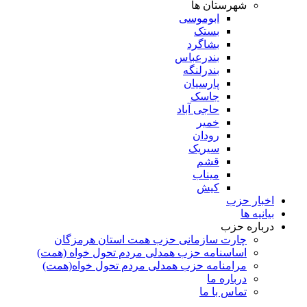
شهرستان ها
ابوموسی
بستک
بشاگرد
بندرعباس
بندرلنگه
پارسیان
جاسک
حاجی آباد
خمیر
رودان
سیریک
قشم
میناب
کیش
اخبار حزب
بیانیه ها
درباره حزب
چارت سازمانی حزب همت استان هرمزگان
اساسنامه حزب همدلی مردم تحول خواه (همت)
مرامنامه حزب همدلی مردم تحول خواه(همت)
درباره ما
تماس با ما