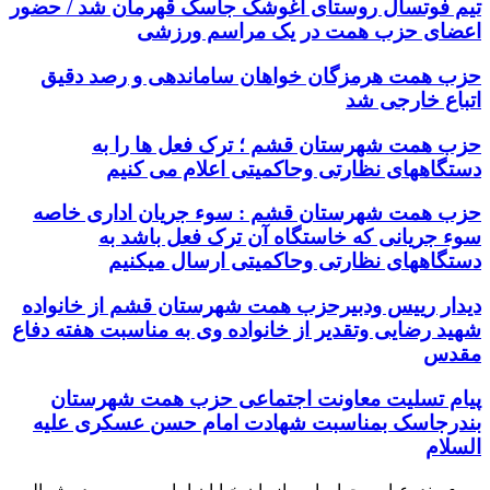
تیم فوتسال روستای آغوشک جاسک قهرمان شد / حضور
اعضای حزب همت در یک مراسم ورزشی
حزب همت هرمزگان خواهان ساماندهی و رصد دقیق
اتباع خارجی شد
حزب همت شهرستان قشم ؛ ترک فعل ها را به
دستگاههای نظارتی وحاکمیتی اعلام می کنیم
حزب همت شهرستان قشم : سوء جریان اداری خاصه
سوء جریانی که خاستگاه آن ترک فعل باشد به
دستگاههای نظارتی وحاکمیتی ارسال میکنیم
دیدار رییس ودبیرحزب همت شهرستان قشم از خانواده
شهید رضایی وتقدیر از خانواده وی به مناسبت هفته دفاع
مقدس
پیام تسلیت معاونت اجتماعی حزب همت شهرستان
بندرجاسک بمناسبت شهادت امام حسن عسکری علیه
السلام