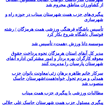
از کشاورزان مناطق محروم شد
پیگیری‌های حزب همت شهرستان میناب در حوزه راه و
شهرسازی
تأسیس باشگاه فرهنگی ورزشی همت هرمزگان / رشته
فوتسال باشگاه شروع بکار کرد
موسسه دانا ورزش «همت» تأسیس شد
مدیر کل آبفای استان هرمزگان نحوه پرداخت حقوق
معوقه کارگران بهره بردار و امور مشترکین اداره آبفای
شهرستان پارسیان را مدیریت کنند
سرکار خانم طاهره برهان زئی/معاونت بانوان حزب
همدلی و مردم تحول خواه(همت)شهرستان جاسک
منصوب شد
مطالبات ورزشی با پیگیری حزب همت میناب
پیگیری مسئول حزب همت شهرستان جاسک علی جلالی