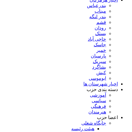
بندرعباس
میناب
بندر لنگه
قشم
رودان
بستک
حاجی آباد
جاسک
خمیر
پارسیان
سیریک
بشاگرد
کیش
ابوموسی
اخبار شهرستان ها
دسته بندی حزب
آموزشی
سیاسی
فرهنگی
هنرمندان
اعضا حزب
جایگاه شغلی
هیئت رئیسه