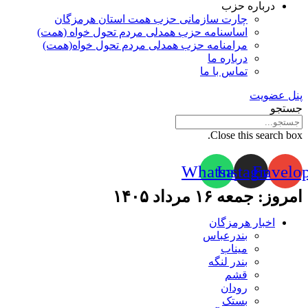
درباره حزب
چارت سازمانی حزب همت استان هرمزگان
اساسنامه حزب همدلی مردم تحول خواه (همت)
مرامنامه حزب همدلی مردم تحول خواه(همت)
درباره ما
تماس با ما
پنل عضویت
جستجو
Close this search box.
Whatsapp
Instagram
Envelo
امروز: جمعه ۱۶ مرداد ۱۴۰۵
اخبار هرمزگان
بندرعباس
میناب
بندر لنگه
قشم
رودان
بستک