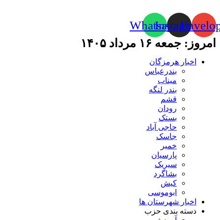
Whatsapp
Instagram
Envelo
امروز: جمعه ۱۶ مرداد ۱۴۰۵
اخبار هرمزگان
بندرعباس
میناب
بندر لنگه
قشم
رودان
بستک
حاجی آباد
جاسک
خمیر
پارسیان
سیریک
بشاگرد
کیش
ابوموسی
اخبار شهرستان ها
دسته بندی حزب