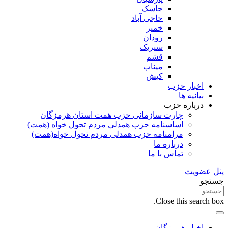
جاسک
حاجی آباد
خمیر
رودان
سیریک
قشم
میناب
کیش
اخبار حزب
بیانیه ها
درباره حزب
چارت سازمانی حزب همت استان هرمزگان
اساسنامه حزب همدلی مردم تحول خواه (همت)
مرامنامه حزب همدلی مردم تحول خواه(همت)
درباره ما
تماس با ما
پنل عضویت
جستجو
Close this search box.
اخبار هرمزگان