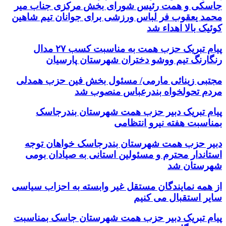
جاسکی و همت رئیس شورای بخش مرکزی جناب میر
محمد یعقوب فر لباس ورزشی برای جوانان تیم شاهین
کوئیک بالا اهداء شد
پیام تبریک حزب همت به مناسبت کسب ۲۷ مدال
رنگارنگ تیم ووشو دختران شهرستان پارسیان
مجتبی زینائی مارمی/ مسئول بخش فین حزب همدلی
مردم تحولخواه بندرعباس منصوب شد
پیام تبریک دبیر حزب همت شهرستان بندرجاسک
بمناسبت هفته نیرو انتظامی
دبیر حزب همت شهرستان بندرجاسک خواهان توجه
استاندار محترم و مسئولین استانی به صیادان بومی
شهرستان شد
از همه نمایندگان مستقل غیر وابسته به احزاب سیاسی
سایر استقبال می کنیم
پیام تبریک دبیر حزب همت شهرستان جاسک بمناسبت