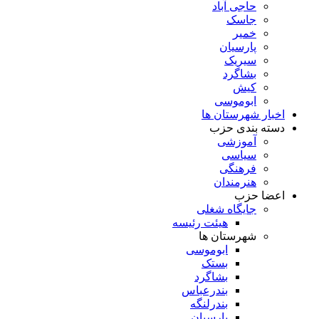
حاجی آباد
جاسک
خمیر
پارسیان
سیریک
بشاگرد
کیش
ابوموسی
اخبار شهرستان ها
دسته بندی حزب
آموزشی
سیاسی
فرهنگی
هنرمندان
اعضا حزب
جایگاه شغلی
هیئت رئیسه
شهرستان ها
ابوموسی
بستک
بشاگرد
بندرعباس
بندرلنگه
پارسیان