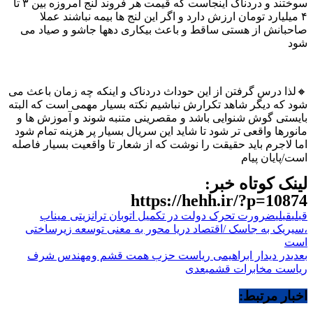
سوختند و دردناک اینجاست که قیمت هر فروند لنج امروزه بین ۳ تا
۴ میلیارد تومان ارزش دارد و اگر این لنج ها بیمه نباشند عملا
صاحبانش از هستی ساقط و باعث بیکاری دهها جاشو و صیاد می
شود
🔸لذا درس گرفتن از این حوداث دردناک و اینکه چه زمان باعث می
شود که دیگر شاهد تکرارش نباشیم نکته بسیار مهمی است که البته
بایستی گوش شنوایی باشد و مقصرینی متنبه شوند و آموزش ها و
مانورها واقعی تر شود تا شاید این سریال بسیار پر هزینه تمام شود
اما لاجرم باید حقیقت را نوشت که از شعار تا واقعیت بسیار فاصله
است/پایان پیام
لینک کوتاه خبر:
https://hehh.ir/?p=10874
قبلی
قبلی
ضرورت تحرک دولت در تکمیل اتوبان ترانزیتی میناب
،سیریک به جاسک /اقتصاد دریا محور به معنی توسعه زیرساختی
است
بعدی
در دیدار ابراهیمی ریاست حزب همت قشم ومهندس شرف
ریاست مخابرات قشم
بعدی
اخبار مرتبط: