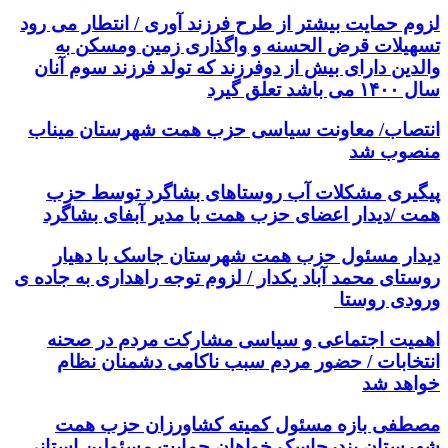
لزوم حمایت بیشتر از طرح فرزند آوری / انتطار می رود
تسهیلات قرض الحسنه و واگذاری زمین ومسکن به
والدین دارای بیش از دوفرزند که تولد فرزند سوم آنان
سال ۱۴۰۰ می باشد تعلق گیرد
انتصاب/ معاونت سیاسی حزب همت شهرستان میناب
منصوب شد
پیگیری مشکلات آب روستاهای بشاگرد توسط حزب
همت /دیدار اعضای حزب همت با مدیر آبفای بشاگرد
دیدار مسئول حزب همت شهرستان جاسک با دهیار
روستای محمد آباد یکدار / لزوم توجه راهداری به جاده ی
ورودی روستا
اهمیت اجتماعی و سیاسی مشارکت مردم در صحنه
انتخابات / حضور مردم سبب ناکامی دشمنان نظام
خواهد شد
مصطفی بازه مسئول کمیته کشاورزان حزب همت
شهرستان بندرجاسک خواهان حمایت مسئولین استانی