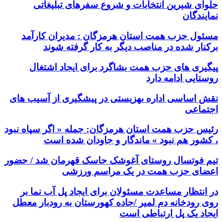
حلوای شیرین انتخابات و شروع سفرهای تبلیغاتی
نمایندگان
مسئول حزب همت استان هرمزگان : مدیران کارآمد
برکنار شده در مناصب دیگر به کار گرفته شوند
پیگیری های حزب همت بشاگرد برای ایجاد اشتغال
روستایی ادامه دارد
نقش اساسی اداره بهزیستی در پیشگیری از آسیب های
اجتماعی
رئیس حزب همت استان هرمزگان: جمله « اگر سپاه نبود
، کشور هم نبود » ماندگار و جاودان شده است
تیم فوتسال روستای آغوشک جاسک قهرمان شد / حضور
اعضای حزب همت در یک مراسم ورزشی
در انتظار مساعدت مسئولان برای ایجاد پل آب نما بر
روی رودخانه دم لمیر /جاده کهورستان به رودبار معطل
ایجاد یک پل ارتباطی است