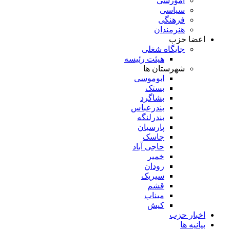
آموزشی
سیاسی
فرهنگی
هنرمندان
اعضا حزب
جایگاه شغلی
هیئت رئیسه
شهرستان ها
ابوموسی
بستک
بشاگرد
بندرعباس
بندرلنگه
پارسیان
جاسک
حاجی آباد
خمیر
رودان
سیریک
قشم
میناب
کیش
اخبار حزب
بیانیه ها