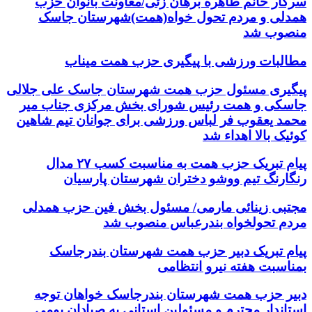
سرکار خانم طاهره برهان زئی/معاونت بانوان حزب
همدلی و مردم تحول خواه(همت)شهرستان جاسک
منصوب شد
مطالبات ورزشی با پیگیری حزب همت میناب
پیگیری مسئول حزب همت شهرستان جاسک علی جلالی
جاسکی و همت رئیس شورای بخش مرکزی جناب میر
محمد یعقوب فر لباس ورزشی برای جوانان تیم شاهین
کوئیک بالا اهداء شد
پیام تبریک حزب همت به مناسبت کسب ۲۷ مدال
رنگارنگ تیم ووشو دختران شهرستان پارسیان
مجتبی زینائی مارمی/ مسئول بخش فین حزب همدلی
مردم تحولخواه بندرعباس منصوب شد
پیام تبریک دبیر حزب همت شهرستان بندرجاسک
بمناسبت هفته نیرو انتظامی
دبیر حزب همت شهرستان بندرجاسک خواهان توجه
استاندار محترم و مسئولین استانی به صیادان بومی