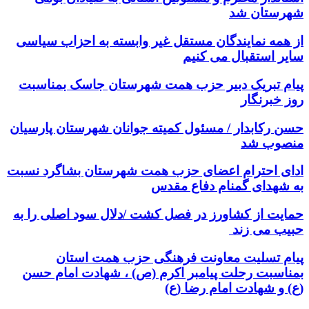
شهرستان شد
از همه نمایندگان مستقل غیر وابسته به احزاب سیاسی
سایر استقبال می کنیم
پیام تبریک دبیر حزب همت شهرستان جاسک بمناسبت
روز خبرنگار
حسن رکابدار / مسئول کمیته جوانان شهرستان پارسیان
منصوب شد
ادای احترام اعضای حزب همت شهرستان بشاگرد نسبت
به شهدای گمنام دفاع مقدس
حمایت از کشاورز در فصل کشت /دلال سود اصلی را به
حبیب می زند
پیام تسلیت معاونت فرهنگی حزب همت استان
بمناسبت رحلت پیامبر اکرم (ص) ، شهادت امام حسن
(ع) و شهادت امام رضا (ع)