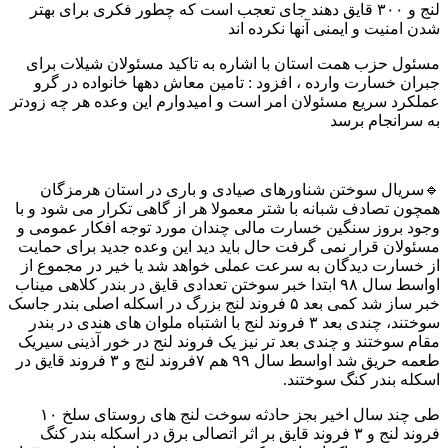
لنج و ۳۰۰ قایق دهند جای تعجب است که چطور فکری برای بهتر
شدن امنیت و ایمنی آنها نکرده اند
مسئول حزب همت استان با اشاره به تاکید مسئولان شیلات برای
جبران خسارت وارده ، افزود : تامین معاش دهها خانواده در گرو
عملکرد سریع مسئولان امر است و امیدوارم این وعده هر چه زودتر
به سرانجام برسد
🔹سریال سوختن شناورهای صیادی و باری در استان هرمزگان
همچون تصادف شبانه با شتر معمولا هر از گاهی تکرار می شود و با
وجود بروز سنگین خسارت مالی چندان مورد توجه افکار عمومی و
مسئولان قرار نمی گرفت حال باید دید این وعده جدید برای حمایت
از خسارت دیدگان به سرعت عملی خواهد شد یا خیر در مجموع از
اواسط سال ۹۸ ابتدا خبر سوختن تعدادی قایق در بندر کلاهی میناب
خبر ساز شد کمی بعد ۵ فروند لنج بزرگ در اسکله اصلی بندر جاسک
سوختند، چندی بعد ۳ فروند لنج با اشتباه ملوان های هندی در بندر
مقام سوختند و چندی بعد تر نیز یک فروند لنج در خور آذینی سیریک
طعمه حریق شد اواسط سال ۹۹ هم ۷فروند لنج و ۳ فروند قایق در
اسکله بندر کنگ سوختند.
طی چند سال اخیر بجز حادثه سوخت لنج های روستای سلخ ۱٠
فروند لنج و ۳ فروند قایق بر اثر اتصالی برق در اسکله بندر کنگ