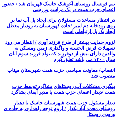
تیم فوتسال روستای آغوشک جاسک قهرمان شد / حضور
اعضای حزب همت در یک مراسم ورزشی
در انتظار مساعدت مسئولان برای ایجاد پل آب نما بر
روی رودخانه دم لمیر /جاده کهورستان به رودبار معطل
ایجاد یک پل ارتباطی است
لزوم حمایت بیشتر از طرح فرزند آوری / انتطار می رود
تسهیلات قرض الحسنه و واگذاری زمین ومسکن به
والدین دارای بیش از دوفرزند که تولد فرزند سوم آنان
سال ۱۴۰۰ می باشد تعلق گیرد
انتصاب/ معاونت سیاسی حزب همت شهرستان میناب
منصوب شد
پیگیری مشکلات آب روستاهای بشاگرد توسط حزب
همت /دیدار اعضای حزب همت با مدیر آبفای بشاگرد
دیدار مسئول حزب همت شهرستان جاسک با دهیار
روستای محمد آباد یکدار / لزوم توجه راهداری به جاده ی
ورودی روستا