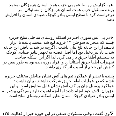
🔸به گزارش روابط عمومی حزب همت استان هرمزگان ،محمد
پاینده مسئول حزب همت استان هرمزگان از مسئولان امر
درخواست کرد تا سطح ایمنی بنادر کوچک صیادی استان را افزایش
دهند
🔹در پی آتش سوزی اخیر در اسکله روستای ساحلی سلخ جزیره
قشم که منجر به سوختن ۱۴ فروند لنج شد ،محمد پاینده با ابراز
تأسف از این حادثه تلخ بیان داشت : اگرچه در شدت یافتن این حادثه
شدت باد نیز دخیل بود اما اصل قضیه به تجهیز بنادر صیادی کوچک
به سیستم اطفا حریق باز می گردد لذا اگر این اسکله صاحب
تجهیزات اطفا حریق استاندارد و افراد دوره دیده بود به طور یقین در
کاهش این حجم از آسیب اثر گذاری داشت
پاینده با تقدیر از عملکرد تیم های آتش نشان مناطق مختلف جزیره
قشم که در عملیات اطفا حریق شرکت داشتند ، بیان داشت :
عملکرد پرسنل جان بر کف آتش نشان قابل ستایش است و این
عزیزان تلاش خود انجام دادند اما آنچه اهمیت دارد رسیدگی بیشتر به
ایمنی بنادر صیادی کوچک استان نظیر اسکله روستای سلخ است
🔻وی گفت : وقتی مسئولان صنفی در این حوزه خبر از فعالیت ۱۲۵