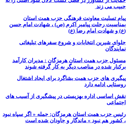
حمایت از کشاورز در فصل کشت /دلال سود اصلی را به
حبیب می زند
پیام تسلیت معاونت فرهنگی حزب همت استان
بمناسبت رحلت پیامبر اکرم (ص) ، شهادت امام حسن
(ع) و شهادت امام رضا (ع)
حلوای شیرین انتخابات و شروع سفرهای تبلیغاتی
نمایندگان
مسئول حزب همت استان هرمزگان : مدیران کارآمد
برکنار شده در مناصب دیگر به کار گرفته شوند
پیگیری های حزب همت بشاگرد برای ایجاد اشتغال
روستایی ادامه دارد
نقش اساسی اداره بهزیستی در پیشگیری از آسیب های
اجتماعی
رئیس حزب همت استان هرمزگان: جمله « اگر سپاه نبود
، کشور هم نبود » ماندگار و جاودان شده است