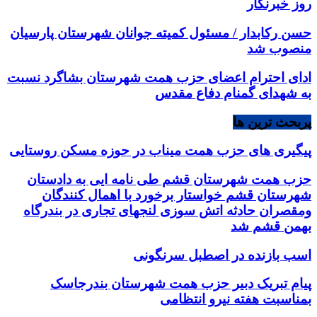
روز خبرنگار
حسن رکابدار / مسئول کمیته جوانان شهرستان پارسیان
منصوب شد
ادای احترام اعضای حزب همت شهرستان بشاگرد نسبت
به شهدای گمنام دفاع مقدس
پربحث ترین ها
پیگیری های حزب همت میناب در حوزه مسکن روستایی
حزب همت شهرستان قشم طی نامه ایی به دادستان
شهرستان قشم خواستار برخورد با اهمال کنندگان
ومقصران حادثه اتش سوزی لنجهای تجاری در بندرگاه
بهمن قشم شد
اسب بازنده در اصطبل سرنگونی
پیام تبریک دبیر حزب همت شهرستان بندرجاسک
بمناسبت هفته نیرو انتظامی