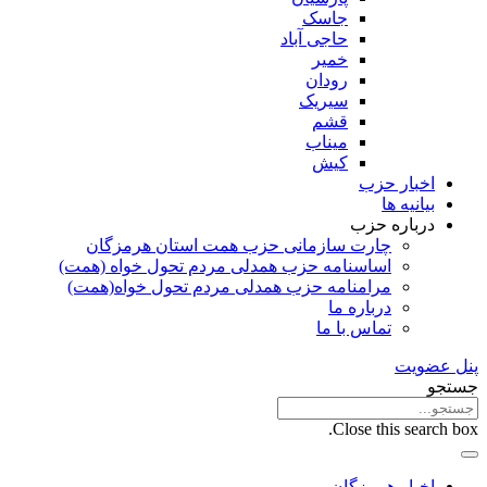
جاسک
حاجی آباد
خمیر
رودان
سیریک
قشم
میناب
کیش
اخبار حزب
بیانیه ها
درباره حزب
چارت سازمانی حزب همت استان هرمزگان
اساسنامه حزب همدلی مردم تحول خواه (همت)
مرامنامه حزب همدلی مردم تحول خواه(همت)
درباره ما
تماس با ما
پنل عضویت
جستجو
Close this search box.
اخبار هرمزگان