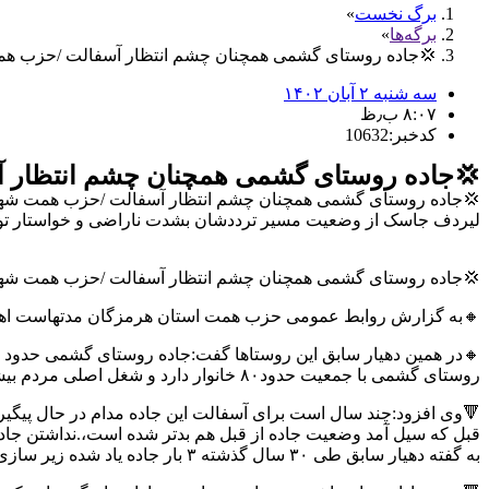
برگ نخست
برگه‌ها
💢جاده روستای گشمی همچنان چشم انتظار آسفالت /حزب هم
سه شنبه ۲ آبان ۱۴۰۲
۸:۰۷ ب٫ظ
کدخبر:10632
💢جاده روستای گشمی همچنان چشم انتظار 
💢جاده روستای گشمی همچنان چشم انتظار آسفالت /حزب همت شه
لیردف جاسک از وضعیت مسیر ترددشان بشدت ناراضی و خواستار توجه
💢جاده روستای گشمی همچنان چشم انتظار آسفالت /حزب همت شه
🔸به گزارش روابط عمومی حزب همت استان هرمزگان مدتهاست اها
🔸در همین دهیار سابق این روستاها گفت:جاده روستای گشمی حدود ۷ کیلومتر با جاده اصلی و ۱۲ کیلومتر با ساحل فاصله دارد و تردد در این جاده خاکی واقعا رنج آور است.
روستای گشمی با جمعیت حدود۸۰ خانوار دارد و شغل اصلی مردم بیشتر صیادی است و مشکل اصلی روستا جاده ی خاکی است که ۳ دهه است مایه عذاب مردم شده است
🔻وی افزود:چند سال است برای آسفالت این جاده مدام در حال پیگیر
قبل که سیل آمد وضعیت جاده از قبل هم بدتر شده است،.نداشتن جاد
به گفته دهیار سابق طی ۳۰ سال گذشته ۳ بار جاده یاد شده زیر سازی شده است اما هر سه بار آسفالت نشده و همین امر باعث از بین رفتن زیر سازی جاده و یا به تعبیری هدر رفت بیت المال شده است