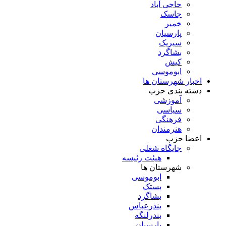
حاجی آباد
جاسک
خمیر
پارسیان
سیریک
بشاگرد
کیش
ابوموسی
اخبار شهرستان ها
دسته بندی حزب
آموزشی
سیاسی
فرهنگی
هنرمندان
اعضا حزب
جایگاه شغلی
هیئت رئیسه
شهرستان ها
ابوموسی
بستک
بشاگرد
بندرعباس
بندرلنگه
پارسیان