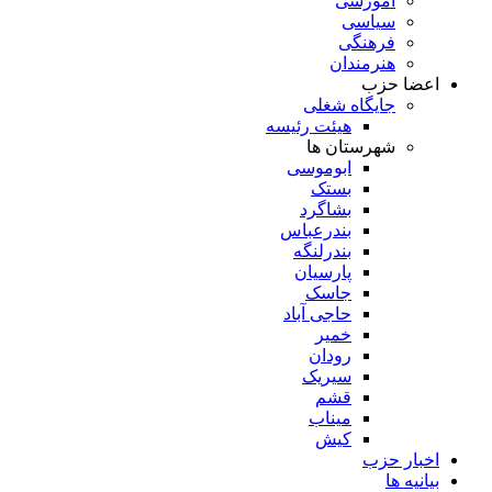
آموزشی
سیاسی
فرهنگی
هنرمندان
اعضا حزب
جایگاه شغلی
هیئت رئیسه
شهرستان ها
ابوموسی
بستک
بشاگرد
بندرعباس
بندرلنگه
پارسیان
جاسک
حاجی آباد
خمیر
رودان
سیریک
قشم
میناب
کیش
اخبار حزب
بیانیه ها