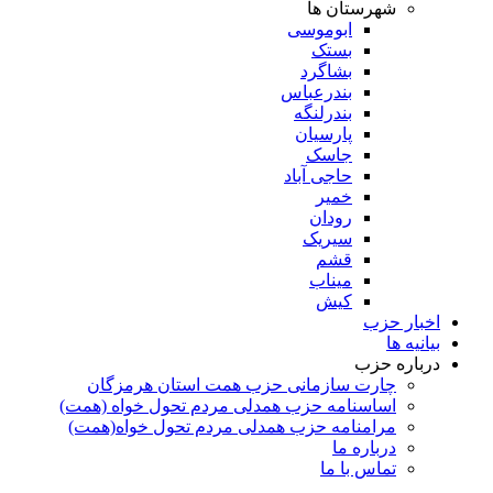
شهرستان ها
ابوموسی
بستک
بشاگرد
بندرعباس
بندرلنگه
پارسیان
جاسک
حاجی آباد
خمیر
رودان
سیریک
قشم
میناب
کیش
اخبار حزب
بیانیه ها
درباره حزب
چارت سازمانی حزب همت استان هرمزگان
اساسنامه حزب همدلی مردم تحول خواه (همت)
مرامنامه حزب همدلی مردم تحول خواه(همت)
درباره ما
تماس با ما