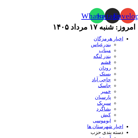
Whatsapp
Instagram
Envelo
امروز: شنبه ۱۷ مرداد ۱۴۰۵
اخبار هرمزگان
بندرعباس
میناب
بندر لنگه
قشم
رودان
بستک
حاجی آباد
جاسک
خمیر
پارسیان
سیریک
بشاگرد
کیش
ابوموسی
اخبار شهرستان ها
دسته بندی حزب