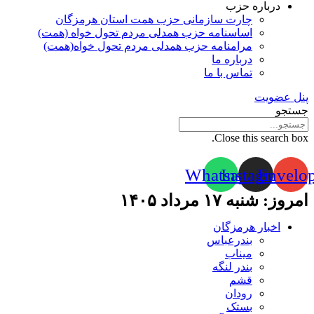
درباره حزب
چارت سازمانی حزب همت استان هرمزگان
اساسنامه حزب همدلی مردم تحول خواه (همت)
مرامنامه حزب همدلی مردم تحول خواه(همت)
درباره ما
تماس با ما
پنل عضویت
جستجو
Close this search box.
Whatsapp
Instagram
Envelo
امروز: شنبه ۱۷ مرداد ۱۴۰۵
اخبار هرمزگان
بندرعباس
میناب
بندر لنگه
قشم
رودان
بستک