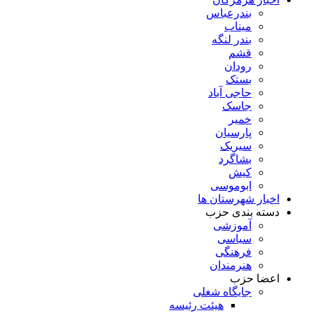
بندرعباس
میناب
بندر لنگه
قشم
رودان
بستک
حاجی آباد
جاسک
خمیر
پارسیان
سیریک
بشاگرد
کیش
ابوموسی
اخبار شهرستان ها
دسته بندی حزب
آموزشی
سیاسی
فرهنگی
هنرمندان
اعضا حزب
جایگاه شغلی
هیئت رئیسه