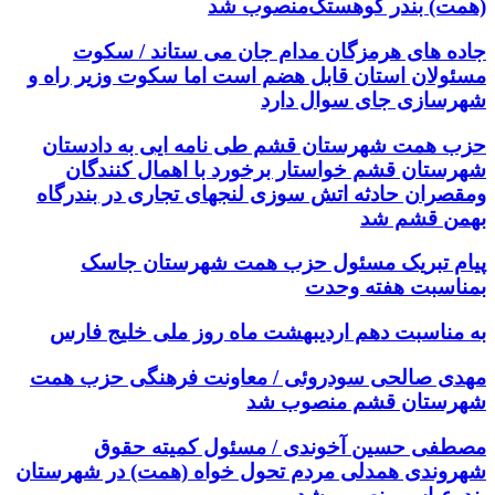
(همت) بندر کوهستک‌منصوب شد
جاده های هرمزگان مدام جان می ستاند / سکوت
مسئولان استان قابل هضم است اما سکوت وزیر راه و
شهرسازی جای سوال دارد
حزب همت شهرستان قشم طی نامه ایی به دادستان
شهرستان قشم خواستار برخورد با اهمال کنندگان
ومقصران حادثه اتش سوزی لنجهای تجاری در بندرگاه
بهمن قشم شد
پیام تبریک مسئول حزب همت شهرستان جاسک
بمناسبت هفته وحدت
به مناسبت دهم اردیبهشت ماه روز ملی خلیج فارس
مهدی صالحی سودروئی / معاونت فرهنگی حزب همت
شهرستان قشم منصوب شد
مصطفی حسین آخوندی / مسئول کمیته حقوق
شهروندی همدلی مردم تحول خواه (همت) در شهرستان