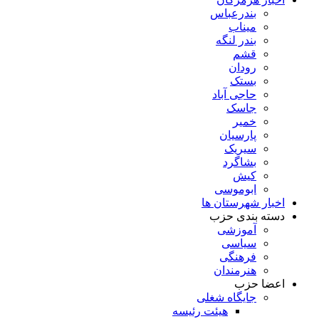
بندرعباس
میناب
بندر لنگه
قشم
رودان
بستک
حاجی آباد
جاسک
خمیر
پارسیان
سیریک
بشاگرد
کیش
ابوموسی
اخبار شهرستان ها
دسته بندی حزب
آموزشی
سیاسی
فرهنگی
هنرمندان
اعضا حزب
جایگاه شغلی
هیئت رئیسه