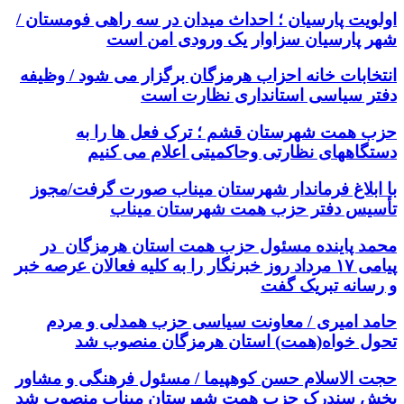
اولویت پارسیان ؛ احداث میدان در سه راهی فومستان /
شهر پارسیان سزاوار یک ورودی امن است
انتخابات خانه احزاب هرمزگان برگزار می شود / وظیفه
دفتر سیاسی استانداری نظارت است
حزب همت شهرستان قشم ؛ ترک فعل ها را به
دستگاههای نظارتی وحاکمیتی اعلام می کنیم
با ابلاغ فرماندار شهرستان میناب صورت گرفت/مجوز
تأسیس دفتر حزب همت شهرستان میناب
محمد پاینده مسئول حزب همت استان هرمزگان در
پیامی ۱۷ مرداد روز خبرنگار را به کلیه فعالان عرصه خبر
و رسانه تبریک گفت
حامد امیری / معاونت سیاسی حزب همدلی و مردم
تحول خواه(همت) استان هرمزگان منصوب شد
حجت الاسلام حسن کوهپیما / مسئول فرهنگی و مشاور
بخش سندرک حزب همت شهرستان میناب منصوب شد