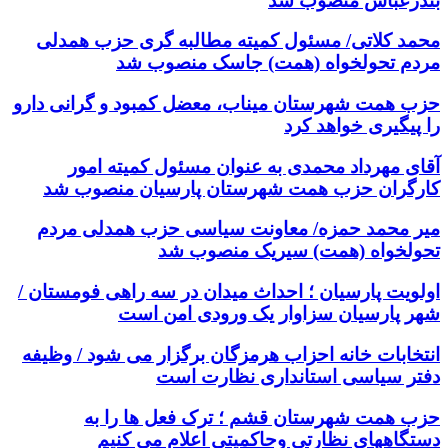
بندرعباس منصوب شد
محمد کلاتی/ مسئول کمیته مطالبه گری حزب همدلی
مردم تحولخواه (همت) جاسک منصوب شد
حزب همت شهرستان میناب، معضل کمبود و گرانی دارو
را پیگیری خواهد کرد
آقای مهرداد محمدی به عنوان مسئول کمیته امور
کارگران حزب همت شهرستان پارسیان منصوب شد
میر محمد حمزه/ معاونت سیاسی حزب همدلی مردم
تحولخواه (همت) سیریک منصوب شد
اولویت پارسیان ؛ احداث میدان در سه راهی فومستان /
شهر پارسیان سزاوار یک ورودی امن است
انتخابات خانه احزاب هرمزگان برگزار می شود / وظیفه
دفتر سیاسی استانداری نظارت است
حزب همت شهرستان قشم ؛ ترک فعل ها را به
دستگاههای نظارتی وحاکمیتی اعلام می کنیم