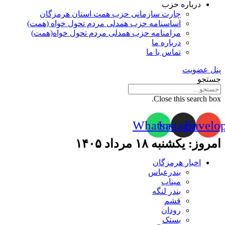
درباره حزب
چارت سازمانی حزب همت استان هرمزگان
اساسنامه حزب همدلی مردم تحول خواه (همت)
مرامنامه حزب همدلی مردم تحول خواه(همت)
درباره ما
تماس با ما
پنل عضویت
جستجو
Close this search box.
Whatsapp
Instagram
Envelo
امروز: یکشنبه ۱۸ مرداد ۱۴۰۵
اخبار هرمزگان
بندرعباس
میناب
بندر لنگه
قشم
رودان
بستک