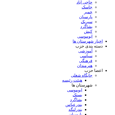
حاجی آباد
جاسک
خمیر
پارسیان
سیریک
بشاگرد
کیش
ابوموسی
اخبار شهرستان ها
دسته بندی حزب
آموزشی
سیاسی
فرهنگی
هنرمندان
اعضا حزب
جایگاه شغلی
هیئت رئیسه
شهرستان ها
ابوموسی
بستک
بشاگرد
بندرعباس
بندرلنگه
پارسیان