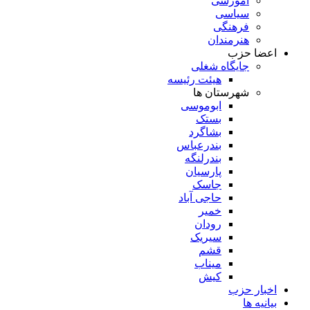
آموزشی
سیاسی
فرهنگی
هنرمندان
اعضا حزب
جایگاه شغلی
هیئت رئیسه
شهرستان ها
ابوموسی
بستک
بشاگرد
بندرعباس
بندرلنگه
پارسیان
جاسک
حاجی آباد
خمیر
رودان
سیریک
قشم
میناب
کیش
اخبار حزب
بیانیه ها