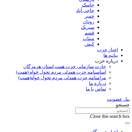
جاسک
حاجی آباد
خمیر
رودان
سیریک
قشم
میناب
کیش
اخبار حزب
بیانیه ها
درباره حزب
چارت سازمانی حزب همت استان هرمزگان
اساسنامه حزب همدلی مردم تحول خواه (همت)
مرامنامه حزب همدلی مردم تحول خواه(همت)
درباره ما
تماس با ما
پنل عضویت
جستجو
Close this search box.
اخبار هرمزگان