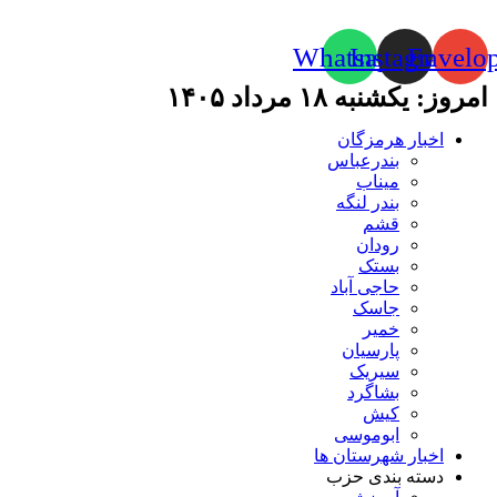
Whatsapp
Instagram
Envelo
امروز: یکشنبه ۱۸ مرداد ۱۴۰۵
اخبار هرمزگان
بندرعباس
میناب
بندر لنگه
قشم
رودان
بستک
حاجی آباد
جاسک
خمیر
پارسیان
سیریک
بشاگرد
کیش
ابوموسی
اخبار شهرستان ها
دسته بندی حزب