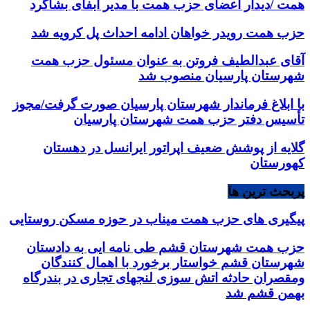
همت /دیدار اعضای حزب همت با مدیر آبفای بشاگرد
حزب همت رویدر خواهان ادامه احداث پل کرویه شد
آقای عبدالطیف فروتن به عنوان مسئول حزب همت
شهرستان پارسیان منصوب شد
با ابلاغ فرماندار شهرستان پارسیان صورت گرفت/مجوز
تأسیس دفتر حزب همت شهرستان پارسیان
گلایه از پوشش ضعیف اپراتور ایرانسل در دهستان
کهورستان
پربحث ترین ها
پیگیری های حزب همت میناب در حوزه مسکن روستایی
حزب همت شهرستان قشم طی نامه ایی به دادستان
شهرستان قشم خواستار برخورد با اهمال کنندگان
ومقصران حادثه اتش سوزی لنجهای تجاری در بندرگاه
بهمن قشم شد