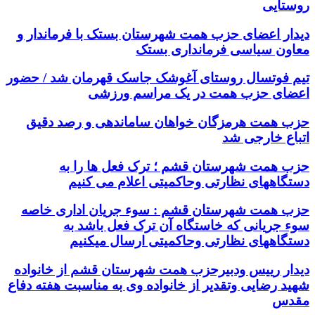
روستایی
دیدار اعضای حزب همت شهرستان بستک با فرماندار و
معاون سیاسی فرمانداری بستک
تیم فوتسال روستای آغوشک جاسک قهرمان شد / حضور
اعضای حزب همت در یک مراسم ورزشی
حزب همت هرمزگان خواهان ساماندهی و رصد دقیق
اتباع خارجی شد
حزب همت شهرستان قشم ؛ ترک فعل ها را به
دستگاههای نظارتی وحاکمیتی اعلام می کنیم
حزب همت شهرستان قشم : سوء جریان اداری خاصه
سوء جریانی که خاستگاه آن ترک فعل باشد به
دستگاههای نظارتی وحاکمیتی ارسال میکنیم
دیدار رییس ودبیرحزب همت شهرستان قشم از خانواده
شهید رضایی وتقدیر از خانواده وی به مناسبت هفته دفاع
مقدس