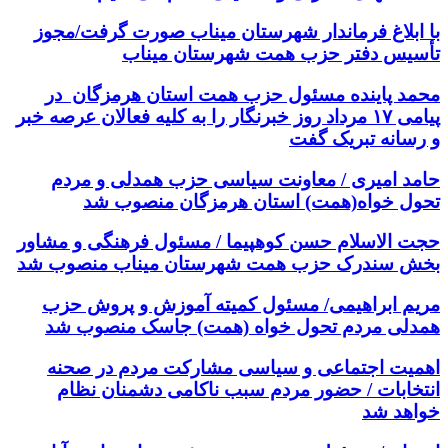
با ابلاغ فرماندار شهرستان میناب صورت گرفت/مجوز
تأسیس دفتر حزب همت شهرستان میناب
محمد پاینده مسئول حزب همت استان هرمزگان در
پیامی ۱۷ مرداد روز خبرنگار را به کلیه فعالان عرصه خبر
و رسانه تبریک گفت
حامد امیری / معاونت سیاسی حزب همدلی و مردم
تحول خواه(همت) استان هرمزگان منصوب شد
حجت الاسلام حسن کوهپیما / مسئول فرهنگی و مشاور
بخش سندرک حزب همت شهرستان میناب منصوب شد
مریم ابراهیمی/ مسئول کمیته آموزش و پروش حزب
همدلی مردم تحول خواه (همت) جاسک منصوب شد
اهمیت اجتماعی و سیاسی مشارکت مردم در صحنه
انتخابات / حضور مردم سبب ناکامی دشمنان نظام
خواهد شد