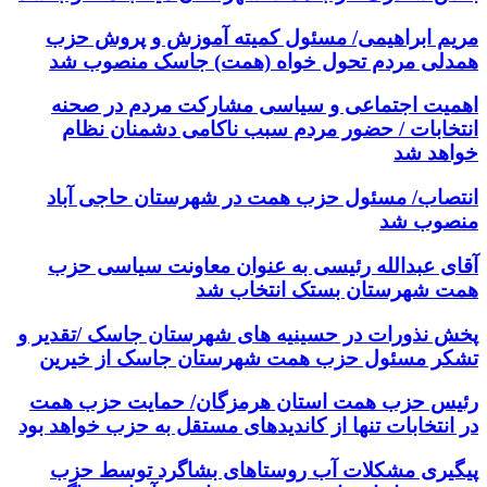
مریم ابراهیمی/ مسئول کمیته آموزش و پروش حزب
همدلی مردم تحول خواه (همت) جاسک منصوب شد
اهمیت اجتماعی و سیاسی مشارکت مردم در صحنه
انتخابات / حضور مردم سبب ناکامی دشمنان نظام
خواهد شد
انتصاب/ مسئول حزب همت در شهرستان حاجی آباد
منصوب شد
آقای عبدالله رئیسی به عنوان معاونت سیاسی حزب
همت شهرستان بستک انتخاب شد
پخش نذورات در حسینیه های شهرستان جاسک /تقدیر و
تشکر مسئول حزب همت شهرستان جاسک از خیرین
رئیس حزب همت استان هرمزگان/ حمایت حزب همت
در انتخابات تنها از کاندیدهای مستقل به حزب خواهد بود
پیگیری مشکلات آب روستاهای بشاگرد توسط حزب