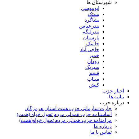
شهرستان ها
ابوموسی
بستک
بشاگرد
بندرعباس
بندرلنگه
پارسیان
جاسک
حاجی آباد
خمیر
رودان
سیریک
قشم
میناب
کیش
اخبار حزب
بیانیه ها
درباره حزب
چارت سازمانی حزب همت استان هرمزگان
اساسنامه حزب همدلی مردم تحول خواه (همت)
مرامنامه حزب همدلی مردم تحول خواه(همت)
درباره ما
تماس با ما