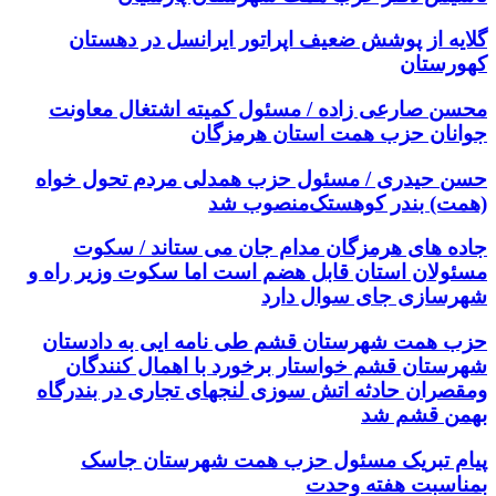
گلایه از پوشش ضعیف اپراتور ایرانسل در دهستان
کهورستان
محسن صارعی زاده / مسئول کمیته اشتغال معاونت
جوانان حزب همت استان هرمزگان
حسن حیدری / مسئول حزب همدلی مردم تحول خواه
(همت) بندر کوهستک‌منصوب شد
جاده های هرمزگان مدام جان می ستاند / سکوت
مسئولان استان قابل هضم است اما سکوت وزیر راه و
شهرسازی جای سوال دارد
حزب همت شهرستان قشم طی نامه ایی به دادستان
شهرستان قشم خواستار برخورد با اهمال کنندگان
ومقصران حادثه اتش سوزی لنجهای تجاری در بندرگاه
بهمن قشم شد
پیام تبریک مسئول حزب همت شهرستان جاسک
بمناسبت هفته وحدت