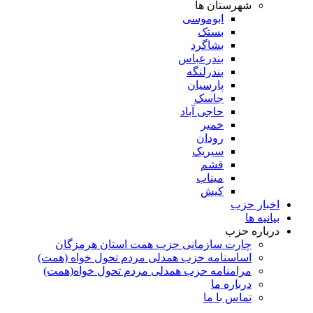
شهرستان ها
ابوموسی
بستک
بشاگرد
بندرعباس
بندرلنگه
پارسیان
جاسک
حاجی آباد
خمیر
رودان
سیریک
قشم
میناب
کیش
اخبار حزب
بیانیه ها
درباره حزب
چارت سازمانی حزب همت استان هرمزگان
اساسنامه حزب همدلی مردم تحول خواه (همت)
مرامنامه حزب همدلی مردم تحول خواه(همت)
درباره ما
تماس با ما