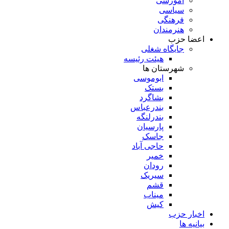
آموزشی
سیاسی
فرهنگی
هنرمندان
اعضا حزب
جایگاه شغلی
هیئت رئیسه
شهرستان ها
ابوموسی
بستک
بشاگرد
بندرعباس
بندرلنگه
پارسیان
جاسک
حاجی آباد
خمیر
رودان
سیریک
قشم
میناب
کیش
اخبار حزب
بیانیه ها