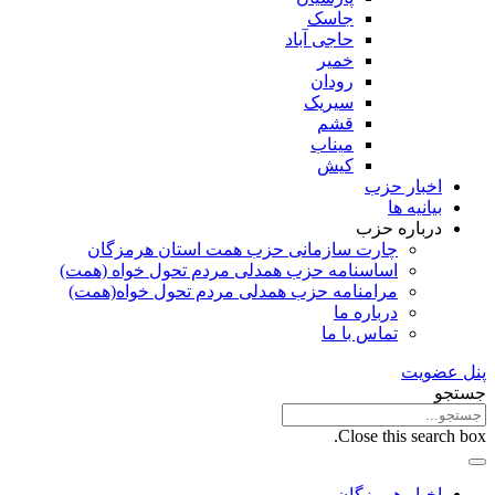
جاسک
حاجی آباد
خمیر
رودان
سیریک
قشم
میناب
کیش
اخبار حزب
بیانیه ها
درباره حزب
چارت سازمانی حزب همت استان هرمزگان
اساسنامه حزب همدلی مردم تحول خواه (همت)
مرامنامه حزب همدلی مردم تحول خواه(همت)
درباره ما
تماس با ما
پنل عضویت
جستجو
Close this search box.
اخبار هرمزگان