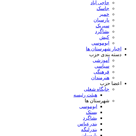
حاجی آباد
جاسک
خمیر
پارسیان
سیریک
بشاگرد
کیش
ابوموسی
اخبار شهرستان ها
دسته بندی حزب
آموزشی
سیاسی
فرهنگی
هنرمندان
اعضا حزب
جایگاه شغلی
هیئت رئیسه
شهرستان ها
ابوموسی
بستک
بشاگرد
بندرعباس
بندرلنگه
پارسیان