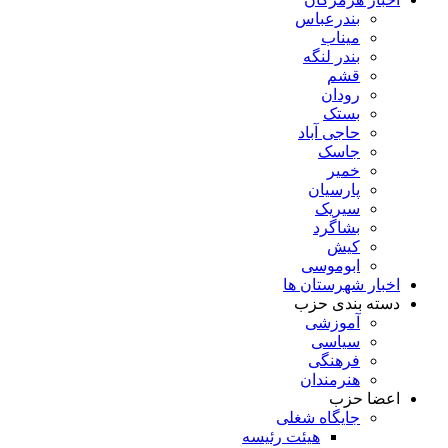
بندرعباس
میناب
بندر لنگه
قشم
رودان
بستک
حاجی آباد
جاسک
خمیر
پارسیان
سیریک
بشاگرد
کیش
ابوموسی
اخبار شهرستان ها
دسته بندی حزب
آموزشی
سیاسی
فرهنگی
هنرمندان
اعضا حزب
جایگاه شغلی
هیئت رئیسه