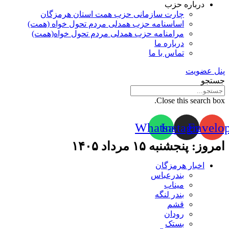
درباره حزب
چارت سازمانی حزب همت استان هرمزگان
اساسنامه حزب همدلی مردم تحول خواه (همت)
مرامنامه حزب همدلی مردم تحول خواه(همت)
درباره ما
تماس با ما
پنل عضویت
جستجو
Close this search box.
Whatsapp
Instagram
Envelo
امروز: پنجشنبه ۱۵ مرداد ۱۴۰۵
اخبار هرمزگان
بندرعباس
میناب
بندر لنگه
قشم
رودان
بستک