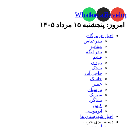
Whatsapp
Instagram
Envelo
امروز: پنجشنبه ۱۵ مرداد ۱۴۰۵
اخبار هرمزگان
بندرعباس
میناب
بندر لنگه
قشم
رودان
بستک
حاجی آباد
جاسک
خمیر
پارسیان
سیریک
بشاگرد
کیش
ابوموسی
اخبار شهرستان ها
دسته بندی حزب