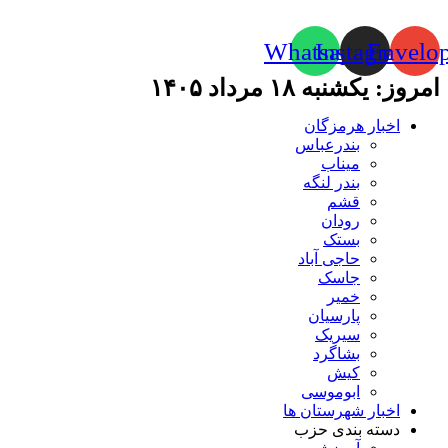
Whatsapp
Instagram
Envelo
امروز: یکشنبه ۱۸ مرداد ۱۴۰۵
اخبار هرمزگان
بندرعباس
میناب
بندر لنگه
قشم
رودان
بستک
حاجی آباد
جاسک
خمیر
پارسیان
سیریک
بشاگرد
کیش
ابوموسی
اخبار شهرستان ها
دسته بندی حزب