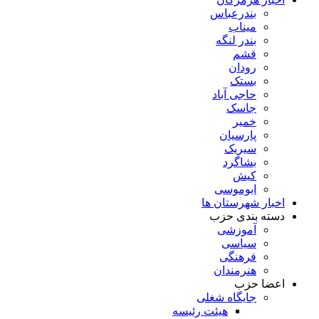
بندرعباس
میناب
بندر لنگه
قشم
رودان
بستک
حاجی آباد
جاسک
خمیر
پارسیان
سیریک
بشاگرد
کیش
ابوموسی
اخبار شهرستان ها
دسته بندی حزب
آموزشی
سیاسی
فرهنگی
هنرمندان
اعضا حزب
جایگاه شغلی
هیئت رئیسه