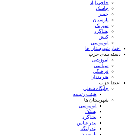
حاجی آباد
جاسک
خمیر
پارسیان
سیریک
بشاگرد
کیش
ابوموسی
اخبار شهرستان ها
دسته بندی حزب
آموزشی
سیاسی
فرهنگی
هنرمندان
اعضا حزب
جایگاه شغلی
هیئت رئیسه
شهرستان ها
ابوموسی
بستک
بشاگرد
بندرعباس
بندرلنگه
پارسیان