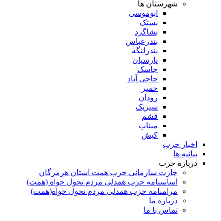
شهرستان ها
ابوموسی
بستک
بشاگرد
بندرعباس
بندرلنگه
پارسیان
جاسک
حاجی آباد
خمیر
رودان
سیریک
قشم
میناب
کیش
اخبار حزب
بیانیه ها
درباره حزب
چارت سازمانی حزب همت استان هرمزگان
اساسنامه حزب همدلی مردم تحول خواه (همت)
مرامنامه حزب همدلی مردم تحول خواه(همت)
درباره ما
تماس با ما