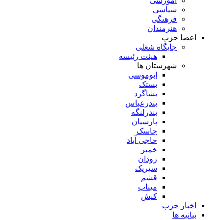
آموزشی
سیاسی
فرهنگی
هنرمندان
اعضا حزب
جایگاه شغلی
هیئت رئیسه
شهرستان ها
ابوموسی
بستک
بشاگرد
بندرعباس
بندرلنگه
پارسیان
جاسک
حاجی آباد
خمیر
رودان
سیریک
قشم
میناب
کیش
اخبار حزب
بیانیه ها