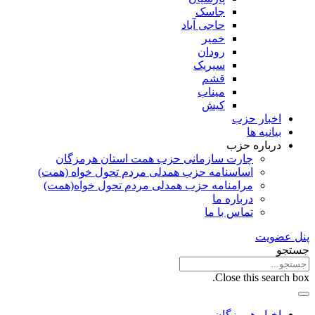
جاسک
حاجی آباد
خمیر
رودان
سیریک
قشم
میناب
کیش
اخبار حزب
بیانیه ها
درباره حزب
چارت سازمانی حزب همت استان هرمزگان
اساسنامه حزب همدلی مردم تحول خواه (همت)
مرامنامه حزب همدلی مردم تحول خواه(همت)
درباره ما
تماس با ما
پنل عضویت
جستجو
Close this search box.
اخبار هرمزگان