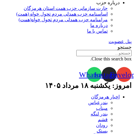
درباره حزب
چارت سازمانی حزب همت استان هرمزگان
اساسنامه حزب همدلی مردم تحول خواه (همت)
مرامنامه حزب همدلی مردم تحول خواه(همت)
درباره ما
تماس با ما
پنل عضویت
جستجو
Close this search box.
Whatsapp
Instagram
Envelo
امروز: یکشنبه ۱۸ مرداد ۱۴۰۵
اخبار هرمزگان
بندرعباس
میناب
بندر لنگه
قشم
رودان
بستک