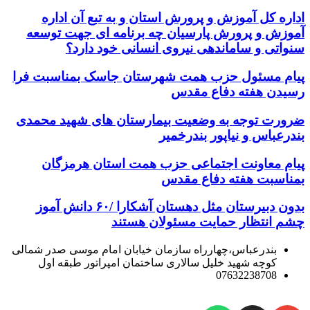
اداره کل آموزش و پرورش استان و به تبع آن اداره
آموزش و پرورش پارسیان چه برنامه ای جهت توسعه
سنواتی و ساماندهی نیروی انسانی خود دارد؟
پیام مسئول حزب همت شهرستان جاسک بمناسبت فرا
رسیدن هفته دفاع مقدس
ضرورت توجه به وضعیت بیمارستان های شهید محمدی
بندرعباس و نیاپور بندرخمیر
پیام معاونت اجتماعی حزب همت استان هرمزگان
بمناسبت هفته دفاع مقدس
بدون دبیرستان مثل دهستان آشکارا /۶۰ دانش آموز
چشم انتظار حمایت مسئولان هستند
بندرعباس،چهارراه سازمان خیابان امام موسی صدر شمالی
کوچه شهید خلیل سالاری ساختمان امپراتور طبقه اول
07632238708