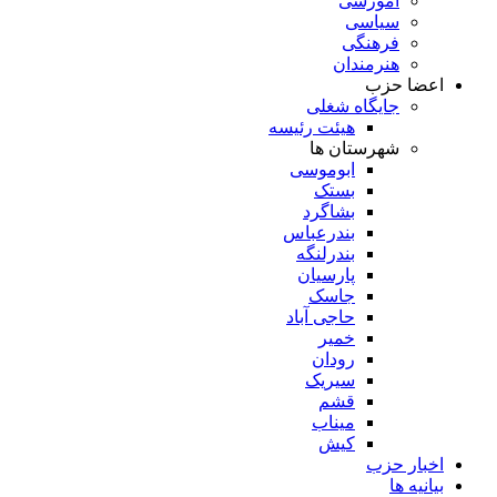
آموزشی
سیاسی
فرهنگی
هنرمندان
اعضا حزب
جایگاه شغلی
هیئت رئیسه
شهرستان ها
ابوموسی
بستک
بشاگرد
بندرعباس
بندرلنگه
پارسیان
جاسک
حاجی آباد
خمیر
رودان
سیریک
قشم
میناب
کیش
اخبار حزب
بیانیه ها