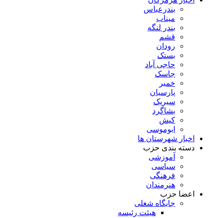
بندرعباس
میناب
بندر لنگه
قشم
رودان
بستک
حاجی آباد
جاسک
خمیر
پارسیان
سیریک
بشاگرد
کیش
ابوموسی
اخبار شهرستان ها
دسته بندی حزب
آموزشی
سیاسی
فرهنگی
هنرمندان
اعضا حزب
جایگاه شغلی
هیئت رئیسه