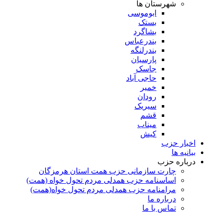
شهرستان ها
ابوموسی
بستک
بشاگرد
بندرعباس
بندرلنگه
پارسیان
جاسک
حاجی آباد
خمیر
رودان
سیریک
قشم
میناب
کیش
اخبار حزب
بیانیه ها
درباره حزب
چارت سازمانی حزب همت استان هرمزگان
اساسنامه حزب همدلی مردم تحول خواه (همت)
مرامنامه حزب همدلی مردم تحول خواه(همت)
درباره ما
تماس با ما