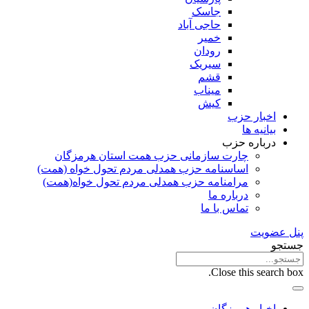
جاسک
حاجی آباد
خمیر
رودان
سیریک
قشم
میناب
کیش
اخبار حزب
بیانیه ها
درباره حزب
چارت سازمانی حزب همت استان هرمزگان
اساسنامه حزب همدلی مردم تحول خواه (همت)
مرامنامه حزب همدلی مردم تحول خواه(همت)
درباره ما
تماس با ما
پنل عضویت
جستجو
Close this search box.
اخبار هرمزگان