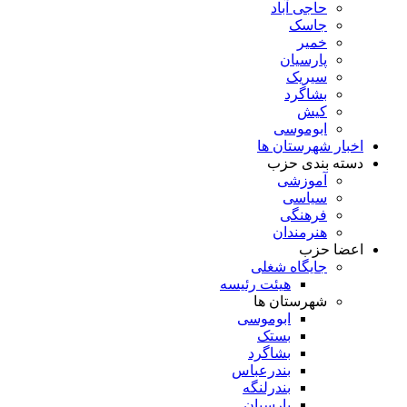
حاجی آباد
جاسک
خمیر
پارسیان
سیریک
بشاگرد
کیش
ابوموسی
اخبار شهرستان ها
دسته بندی حزب
آموزشی
سیاسی
فرهنگی
هنرمندان
اعضا حزب
جایگاه شغلی
هیئت رئیسه
شهرستان ها
ابوموسی
بستک
بشاگرد
بندرعباس
بندرلنگه
پارسیان