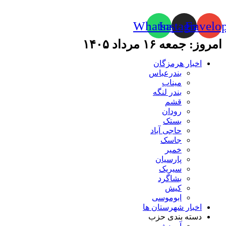
Whatsapp
Instagram
Envelo
امروز: جمعه ۱۶ مرداد ۱۴۰۵
اخبار هرمزگان
بندرعباس
میناب
بندر لنگه
قشم
رودان
بستک
حاجی آباد
جاسک
خمیر
پارسیان
سیریک
بشاگرد
کیش
ابوموسی
اخبار شهرستان ها
دسته بندی حزب