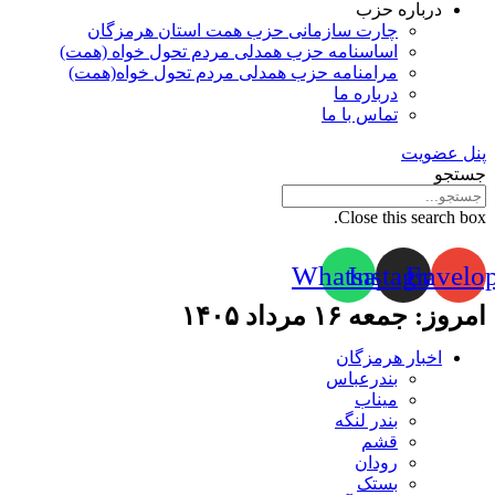
درباره حزب
چارت سازمانی حزب همت استان هرمزگان
اساسنامه حزب همدلی مردم تحول خواه (همت)
مرامنامه حزب همدلی مردم تحول خواه(همت)
درباره ما
تماس با ما
پنل عضویت
جستجو
Close this search box.
Whatsapp
Instagram
Envelo
امروز: جمعه ۱۶ مرداد ۱۴۰۵
اخبار هرمزگان
بندرعباس
میناب
بندر لنگه
قشم
رودان
بستک