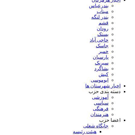
بندرعباس
میناب
بندر لنگه
قشم
رودان
بستک
حاجی آباد
جاسک
خمیر
پارسیان
سیریک
بشاگرد
کیش
ابوموسی
اخبار شهرستان ها
دسته بندی حزب
آموزشی
سیاسی
فرهنگی
هنرمندان
اعضا حزب
جایگاه شغلی
هیئت رئیسه