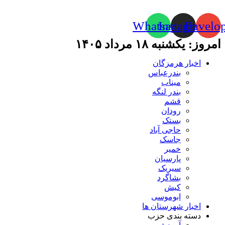
Whatsapp
Instagram
Envelo
امروز: یکشنبه ۱۸ مرداد ۱۴۰۵
اخبار هرمزگان
بندرعباس
میناب
بندر لنگه
قشم
رودان
بستک
حاجی آباد
جاسک
خمیر
پارسیان
سیریک
بشاگرد
کیش
ابوموسی
اخبار شهرستان ها
دسته بندی حزب