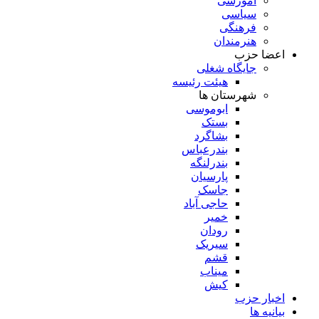
آموزشی
سیاسی
فرهنگی
هنرمندان
اعضا حزب
جایگاه شغلی
هیئت رئیسه
شهرستان ها
ابوموسی
بستک
بشاگرد
بندرعباس
بندرلنگه
پارسیان
جاسک
حاجی آباد
خمیر
رودان
سیریک
قشم
میناب
کیش
اخبار حزب
بیانیه ها