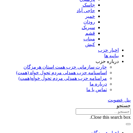
جاسک
حاجی آباد
خمیر
رودان
سیریک
قشم
میناب
کیش
اخبار حزب
بیانیه ها
درباره حزب
چارت سازمانی حزب همت استان هرمزگان
اساسنامه حزب همدلی مردم تحول خواه (همت)
مرامنامه حزب همدلی مردم تحول خواه(همت)
درباره ما
تماس با ما
پنل عضویت
جستجو
Close this search box.
اخبار هرمزگان