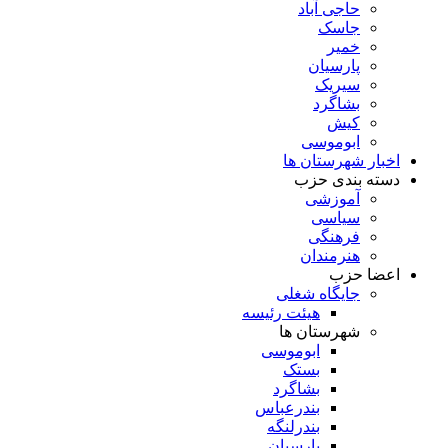
حاجی آباد
جاسک
خمیر
پارسیان
سیریک
بشاگرد
کیش
ابوموسی
اخبار شهرستان ها
دسته بندی حزب
آموزشی
سیاسی
فرهنگی
هنرمندان
اعضا حزب
جایگاه شغلی
هیئت رئیسه
شهرستان ها
ابوموسی
بستک
بشاگرد
بندرعباس
بندرلنگه
پارسیان