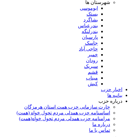
شهرستان ها
ابوموسی
بستک
بشاگرد
بندرعباس
بندرلنگه
پارسیان
جاسک
حاجی آباد
خمیر
رودان
سیریک
قشم
میناب
کیش
اخبار حزب
بیانیه ها
درباره حزب
چارت سازمانی حزب همت استان هرمزگان
اساسنامه حزب همدلی مردم تحول خواه (همت)
مرامنامه حزب همدلی مردم تحول خواه(همت)
درباره ما
تماس با ما