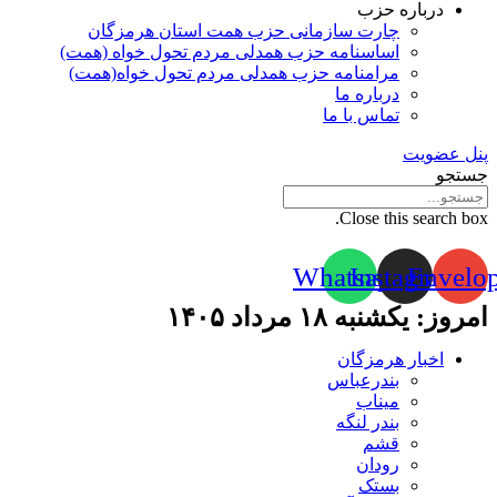
درباره حزب
چارت سازمانی حزب همت استان هرمزگان
اساسنامه حزب همدلی مردم تحول خواه (همت)
مرامنامه حزب همدلی مردم تحول خواه(همت)
درباره ما
تماس با ما
پنل عضویت
جستجو
Close this search box.
Whatsapp
Instagram
Envelo
امروز: یکشنبه ۱۸ مرداد ۱۴۰۵
اخبار هرمزگان
بندرعباس
میناب
بندر لنگه
قشم
رودان
بستک