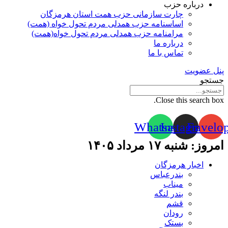
درباره حزب
چارت سازمانی حزب همت استان هرمزگان
اساسنامه حزب همدلی مردم تحول خواه (همت)
مرامنامه حزب همدلی مردم تحول خواه(همت)
درباره ما
تماس با ما
پنل عضویت
جستجو
Close this search box.
Whatsapp
Instagram
Envelo
امروز: شنبه ۱۷ مرداد ۱۴۰۵
اخبار هرمزگان
بندرعباس
میناب
بندر لنگه
قشم
رودان
بستک