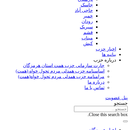
جاسک
حاجی آباد
خمیر
رودان
سیریک
قشم
میناب
کیش
اخبار حزب
بیانیه ها
درباره حزب
چارت سازمانی حزب همت استان هرمزگان
اساسنامه حزب همدلی مردم تحول خواه (همت)
مرامنامه حزب همدلی مردم تحول خواه(همت)
درباره ما
تماس با ما
پنل عضویت
جستجو
Close this search box.
اخبار هرمزگان