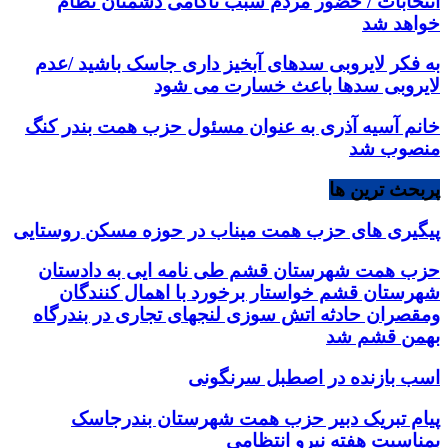
انتخابات / حضور مردم سبب ناکامی دشمنان نظام
خواهد شد
به فکر لایروبی سدهای آبخیز داری جاسک باشید /عدم
لایروبی سدها باعث خسارت می شود
خانم آسیه آذری به عنوان مسئول حزب همت بندر کنگ
منصوب شد
پربحث ترین ها
پیگیری های حزب همت میناب در حوزه مسکن روستایی
حزب همت شهرستان قشم طی نامه ایی به دادستان
شهرستان قشم خواستار برخورد با اهمال کنندگان
ومقصران حادثه اتش سوزی لنجهای تجاری در بندرگاه
بهمن قشم شد
اسب بازنده در اصطبل سرنگونی
پیام تبریک دبیر حزب همت شهرستان بندرجاسک
بمناسبت هفته نیرو انتظامی