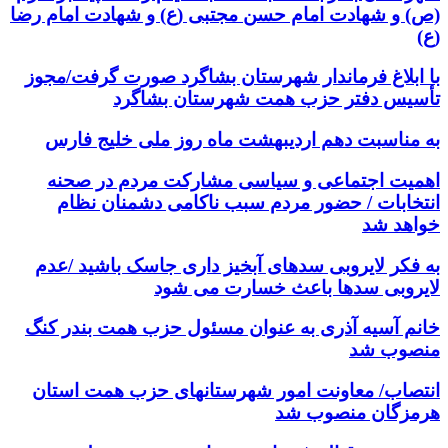
(ص) و شهادت امام حسن مجتبی (ع) و شهادت امام رضا
(ع)
با ابلاغ فرماندار شهرستان بشاگرد صورت گرفت/مجوز
تأسیس دفتر حزب همت شهرستان بشاگرد
به مناسبت دهم اردیبهشت ماه روز ملی خلیج فارس
اهمیت اجتماعی و سیاسی مشارکت مردم در صحنه
انتخابات / حضور مردم سبب ناکامی دشمنان نظام
خواهد شد
به فکر لایروبی سدهای آبخیز داری جاسک باشید /عدم
لایروبی سدها باعث خسارت می شود
خانم آسیه آذری به عنوان مسئول حزب همت بندر کنگ
منصوب شد
انتصاب/ معاونت امور شهرستانهای حزب همت استان
هرمزگان منصوب شد