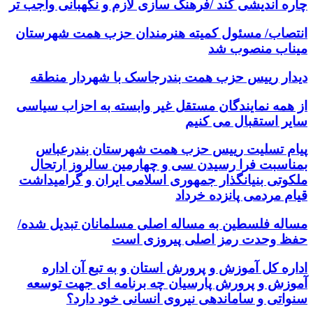
چاره اندیشی کند /فرهنگ سازی لازم و نگهبانی واجب تر
انتصاب/ مسئول کمیته هنرمندان حزب همت شهرستان
میناب منصوب شد
دیدار رییس حزب همت بندرجاسک با شهردار منطقه
از همه نمایندگان مستقل غیر وابسته به احزاب سیاسی
سایر استقبال می کنیم
پیام تسلیت رییس حزب همت شهرستان بندرعباس
بمناسبت فرا رسیدن سی و چهارمین سالروز ارتحال
ملکوتی بنیانگذار جمهوری اسلامی ایران و گرامیداشت
قیام مردمی پانزده خرداد
مساله فلسطین به مساله اصلی مسلمانان تبدیل شده/
حفظ وحدت رمز اصلی پیروزی است
اداره کل آموزش و پرورش استان و به تبع آن اداره
آموزش و پرورش پارسیان چه برنامه ای جهت توسعه
سنواتی و ساماندهی نیروی انسانی خود دارد؟