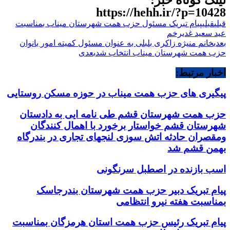
لینک کوتاه خبر:
https://hehh.ir/?p=10428
قبلی
قبلی
پیام تبریک مسئول حزب همت شهرستان میناب بمناسبت
عید سعید غدیرخم
بعدی
خانم منیژه زاکری بلبلی به عنوان مسئول کمیته امور بانوان
حزب همت شهرستان میناب انتخاب شد
بعدی
اخبار مرتبط:
پیگیری های حزب همت میناب در حوزه مسکن روستایی
حزب همت شهرستان قشم طی نامه ایی به دادستان
شهرستان قشم خواستار برخورد با اهمال کنندگان
ومقصران حادثه اتش سوزی لنجهای تجاری در بندرگاه
بهمن قشم شد
اسب بازنده در اصطبل سرنگونی
پیام تبریک دبیر حزب همت شهرستان بندرجاسک
بمناسبت هفته نیرو انتظامی
پیام تبریک رئیس حزب همت استان هرمزگان بمناسبت