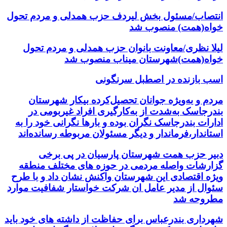
انتصاب/مسئول بخش لیردف حزب همدلی و مردم تحول
خواه(همت) منصوب شد
لیلا نظری/معاونت بانوان حزب همدلی و مردم تحول
خواه(همت)شهرستان میناب منصوب شد
اسب بازنده در اصطبل سرنگونی
مردم و به‌ویژه جوانان تحصیل‌کرده بیکار شهرستان
بندرجاسک به‌شدت از به‌کارگیری افراد غیربومی در
ادارات بندرجاسک نگران بوده و بارها نگرانی خود را به
استاندار،فرماندار و دیگر مسئولان مربوطه رسانده‌اند
دبیر حزب همت شهرستان پارسیان در پی برخی
گزارشات واصله مردمی در حوزه های مختلف منطقه
ویژه اقتصادی این شهرستان واکنش نشان داد و با طرح
سئوال از مدیر عامل ان شرکت خواستار شفافیت موارد
مطروحه شد
شهرداری بندرعباس برای حفاظت از داشته های خود باید