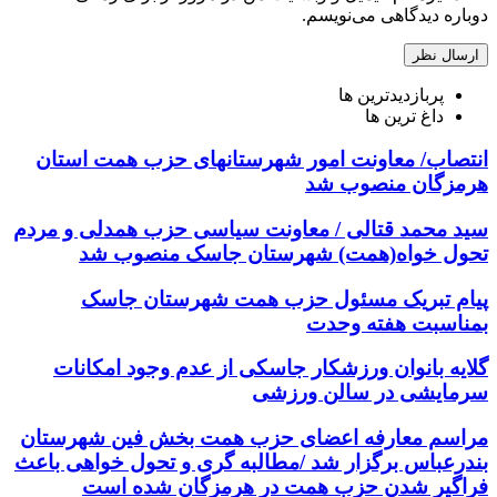
دوباره دیدگاهی می‌نویسم.
پربازدیدترین ها
داغ ترین ها
انتصاب/ معاونت امور شهرستانهای حزب همت استان
هرمزگان منصوب شد
سید محمد قتالی / معاونت سیاسی حزب همدلی و مردم
تحول خواه(همت) شهرستان جاسک منصوب شد
پیام تبریک مسئول حزب همت شهرستان جاسک
بمناسبت هفته وحدت
گلایه بانوان ورزشکار جاسکی از عدم وجود امکانات
سرمایشی در سالن ورزشی
مراسم معارفه اعضای حزب همت بخش فین شهرستان
بندرعباس برگزار شد /مطالبه گری و تحول خواهی باعث
فراگیر شدن حزب همت در هرمزگان شده است