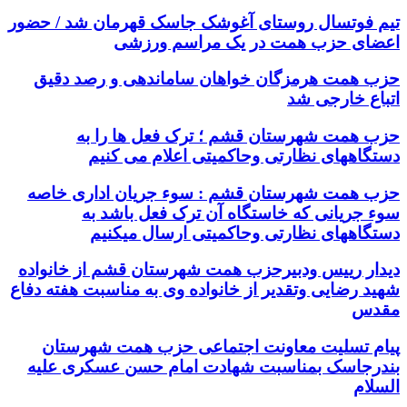
تیم فوتسال روستای آغوشک جاسک قهرمان شد / حضور
اعضای حزب همت در یک مراسم ورزشی
حزب همت هرمزگان خواهان ساماندهی و رصد دقیق
اتباع خارجی شد
حزب همت شهرستان قشم ؛ ترک فعل ها را به
دستگاههای نظارتی وحاکمیتی اعلام می کنیم
حزب همت شهرستان قشم : سوء جریان اداری خاصه
سوء جریانی که خاستگاه آن ترک فعل باشد به
دستگاههای نظارتی وحاکمیتی ارسال میکنیم
دیدار رییس ودبیرحزب همت شهرستان قشم از خانواده
شهید رضایی وتقدیر از خانواده وی به مناسبت هفته دفاع
مقدس
پیام تسلیت معاونت اجتماعی حزب همت شهرستان
بندرجاسک بمناسبت شهادت امام حسن عسکری علیه
السلام