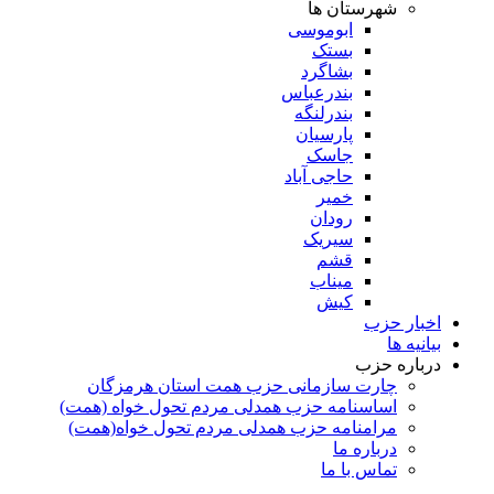
شهرستان ها
ابوموسی
بستک
بشاگرد
بندرعباس
بندرلنگه
پارسیان
جاسک
حاجی آباد
خمیر
رودان
سیریک
قشم
میناب
کیش
اخبار حزب
بیانیه ها
درباره حزب
چارت سازمانی حزب همت استان هرمزگان
اساسنامه حزب همدلی مردم تحول خواه (همت)
مرامنامه حزب همدلی مردم تحول خواه(همت)
درباره ما
تماس با ما