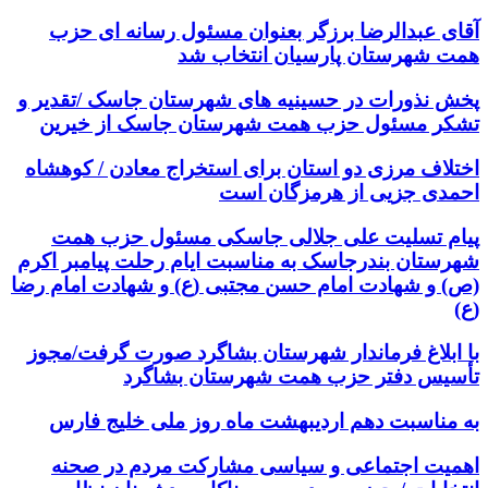
آقای عبدالرضا برزگر بعنوان مسئول رسانه ای حزب
همت شهرستان پارسیان انتخاب شد
پخش نذورات در حسینیه های شهرستان جاسک /تقدیر و
تشکر مسئول حزب همت شهرستان جاسک از خیرین
اختلاف مرزی دو استان برای استخراج معادن / کوهشاه
احمدی جزیی از هرمزگان است
پیام تسلیت علی جلالی جاسکی مسئول حزب همت
شهرستان بندرجاسک به مناسبت ایام رحلت پیامبر اکرم
(ص) و شهادت امام حسن مجتبی (ع) و شهادت امام رضا
(ع)
با ابلاغ فرماندار شهرستان بشاگرد صورت گرفت/مجوز
تأسیس دفتر حزب همت شهرستان بشاگرد
به مناسبت دهم اردیبهشت ماه روز ملی خلیج فارس
اهمیت اجتماعی و سیاسی مشارکت مردم در صحنه