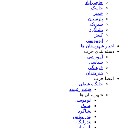
حاجی آباد
جاسک
خمیر
پارسیان
سیریک
بشاگرد
کیش
ابوموسی
اخبار شهرستان ها
دسته بندی حزب
آموزشی
سیاسی
فرهنگی
هنرمندان
اعضا حزب
جایگاه شغلی
هیئت رئیسه
شهرستان ها
ابوموسی
بستک
بشاگرد
بندرعباس
بندرلنگه
پارسیان