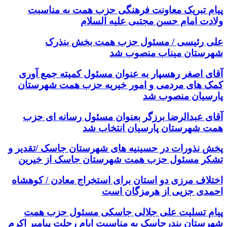
پیام تبریک معاونت فرهنگی حزب همت به مناسبت
ولادت امام حسن مجتبی علیه السلام
علی رئیسی / مسئول حزب همت بخش بنذرک
شهرستان میناب منصوب شد
آقای اصغر رهسپار به عنوان مسئول کمیته جمع آوری
کمک های مردمی و امور خیریه حزب همت شهرستان
پارسیان منصوب شد
آقای عبدالرضا برزگر بعنوان مسئول رسانه ای حزب
همت شهرستان پارسیان انتخاب شد
پخش نذورات در حسینیه های شهرستان جاسک /تقدیر و
تشکر مسئول حزب همت شهرستان جاسک از خیرین
اختلاف مرزی دو استان برای استخراج معادن / کوهشاه
احمدی جزیی از هرمزگان است
پیام تسلیت علی جلالی جاسکی مسئول حزب همت
شهرستان بندرجاسک به مناسبت ایام رحلت پیامبر اکرم