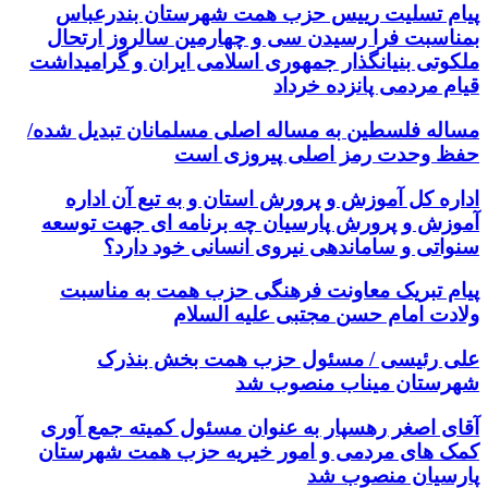
پیام تسلیت رییس حزب همت شهرستان بندرعباس
بمناسبت فرا رسیدن سی و چهارمین سالروز ارتحال
ملکوتی بنیانگذار جمهوری اسلامی ایران و گرامیداشت
قیام مردمی پانزده خرداد
مساله فلسطین به مساله اصلی مسلمانان تبدیل شده/
حفظ وحدت رمز اصلی پیروزی است
اداره کل آموزش و پرورش استان و به تبع آن اداره
آموزش و پرورش پارسیان چه برنامه ای جهت توسعه
سنواتی و ساماندهی نیروی انسانی خود دارد؟
پیام تبریک معاونت فرهنگی حزب همت به مناسبت
ولادت امام حسن مجتبی علیه السلام
علی رئیسی / مسئول حزب همت بخش بنذرک
شهرستان میناب منصوب شد
آقای اصغر رهسپار به عنوان مسئول کمیته جمع آوری
کمک های مردمی و امور خیریه حزب همت شهرستان
پارسیان منصوب شد