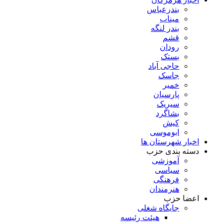
بندرعباس
میناب
بندر لنگه
قشم
رودان
بستک
حاجی آباد
جاسک
خمیر
پارسیان
سیریک
بشاگرد
کیش
ابوموسی
اخبار شهرستان ها
دسته بندی حزب
آموزشی
سیاسی
فرهنگی
هنرمندان
اعضا حزب
جایگاه شغلی
هیئت رئیسه