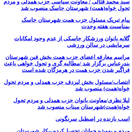
سید محمد قتالی / معاونت سیاسی حزب همدلی و مردم
تحول خواه(همت) شهرستان جاسک منصوب شد
پیام تبریک مسئول حزب همت شهرستان جاسک
بمناسبت هفته وحدت
گلایه بانوان ورزشکار جاسکی از عدم وجود امکانات
سرمایشی در سالن ورزشی
مراسم معارفه اعضای حزب همت بخش فین شهرستان
بندرعباس برگزار شد /مطالبه گری و تحول خواهی باعث
فراگیر شدن حزب همت در هرمزگان شده است
انتصاب/مسئول بخش لیردف حزب همدلی و مردم تحول
خواه(همت) منصوب شد
لیلا نظری/معاونت بانوان حزب همدلی و مردم تحول
خواه(همت)شهرستان میناب منصوب شد
اسب بازنده در اصطبل سرنگونی
مردم و به‌ویژه جوانان تحصیل‌کرده بیکار شهرستان