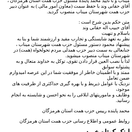
میناب و با تأیید محمد پاینده مسئول حزب همت استان هرمزگان ،
آقای حقانی وند با حفظ سمت (معاون امور مالی ) به عنوان دبیر
حزب همت شهرستان میناب منصوب گردید.
متن حکم بدین شرح است :
آقای حبیب اله حقانی وند
باسلام و تنهیت
نظر به تعهد شایستگی و تجارب مفید و ارزشمند شما و بنا به
پیشنهاد محمود دستور مسئول حزب همت شهرستان میناب ،
جنابعالی به سمت دبیر حزب همدلی مردم تحولخواه (همت) در
شهرستان میناب منصوب میشوید.
لذا با نصب العین قرار دادن تقوی، توکل به خداوند متعال و به
پشتوانه سوابق
ممتد و با اطمینان خاطر از موفقیت شما در این عرصه امیدوارم
ضمن تعامل
نزدیک با عوامل ذیربط و با بهره گیری حداکثری از ظرفیت های
موجود،
وظایف و ماموریتهای ابلاغی را به نحو احسن و شایسته به انجام
رسانید.
محمد پاینده رییس حزب همت استان هرمزگان
روابط عمومی و اطلاع رسانی حزب همت استان هرمزگان