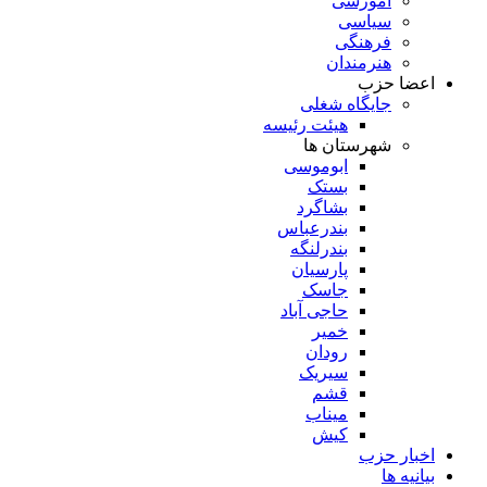
آموزشی
سیاسی
فرهنگی
هنرمندان
اعضا حزب
جایگاه شغلی
هیئت رئیسه
شهرستان ها
ابوموسی
بستک
بشاگرد
بندرعباس
بندرلنگه
پارسیان
جاسک
حاجی آباد
خمیر
رودان
سیریک
قشم
میناب
کیش
اخبار حزب
بیانیه ها