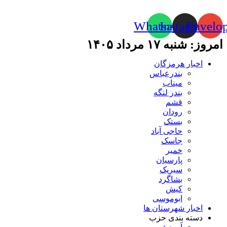
Whatsapp
Instagram
Envelo
امروز: شنبه ۱۷ مرداد ۱۴۰۵
اخبار هرمزگان
بندرعباس
میناب
بندر لنگه
قشم
رودان
بستک
حاجی آباد
جاسک
خمیر
پارسیان
سیریک
بشاگرد
کیش
ابوموسی
اخبار شهرستان ها
دسته بندی حزب