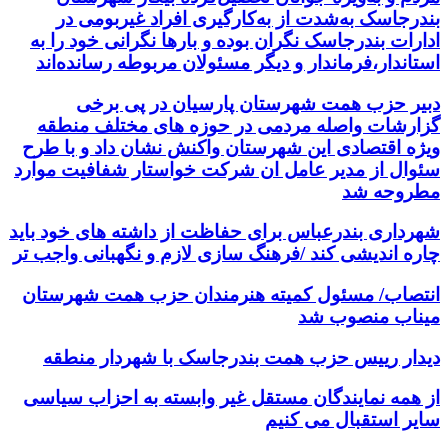
بندرجاسک به‌شدت از به‌کارگیری افراد غیربومی در
ادارات بندرجاسک نگران بوده و بارها نگرانی خود را به
استاندار،فرماندار و دیگر مسئولان مربوطه رسانده‌اند
دبیر حزب همت شهرستان پارسیان در پی برخی
گزارشات واصله مردمی در حوزه های مختلف منطقه
ویژه اقتصادی این شهرستان واکنش نشان داد و با طرح
سئوال از مدیر عامل ان شرکت خواستار شفافیت موارد
مطروحه شد
شهرداری بندرعباس برای حفاظت از داشته های خود باید
چاره اندیشی کند /فرهنگ سازی لازم و نگهبانی واجب تر
انتصاب/ مسئول کمیته هنرمندان حزب همت شهرستان
میناب منصوب شد
دیدار رییس حزب همت بندرجاسک با شهردار منطقه
از همه نمایندگان مستقل غیر وابسته به احزاب سیاسی
سایر استقبال می کنیم