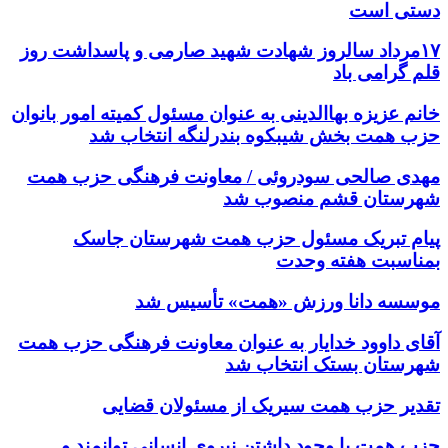
دستی است
۱۷مرداد سالروز شهادت شهید صارمی و پاسداشت روز
قلم گرامی باد
خانم عزیزه بهاالدینی به عنوان مسئول کمیته امور بانوان
حزب همت بخش شیبکوه بندرلنگه انتخاب شد
مهدی صالحی سودروئی / معاونت فرهنگی حزب همت
شهرستان قشم منصوب شد
پیام تبریک مسئول حزب همت شهرستان جاسک
بمناسبت هفته وحدت
موسسه دانا ورزش «همت» تأسیس شد
آقای داوود خدایار به عنوان معاونت فرهنگی حزب همت
شهرستان بستک انتخاب شد
تقدیر حزب همت سیریک از مسئولان قضایی
حزب همت با وجود داشتن نیروی انسانی توانمند و