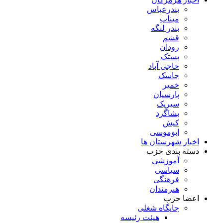
بندرعباس
میناب
بندر لنگه
قشم
رودان
بستک
حاجی آباد
جاسک
خمیر
پارسیان
سیریک
بشاگرد
کیش
ابوموسی
اخبار شهرستان ها
دسته بندی حزب
آموزشی
سیاسی
فرهنگی
هنرمندان
اعضا حزب
جایگاه شغلی
هیئت رئیسه