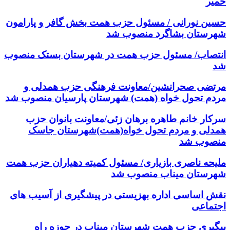
خمیر
حسین نورانی / مسئول حزب همت بخش گافر و پارامون
شهرستان بشاگرد منصوب شد
انتصاب/ مسئول حزب همت در شهرستان بستک منصوب
شد
مرتضی صحرانشین/معاونت فرهنگی حزب همدلی و
مردم تحول خواه (همت) شهرستان پارسیان منصوب شد
سرکار خانم طاهره برهان زئی/معاونت بانوان حزب
همدلی و مردم تحول خواه(همت)شهرستان جاسک
منصوب شد
ملیحه ناصری بازیاری/ مسئول کمیته دهیاران حزب همت
شهرستان میناب منصوب شد
نقش اساسی اداره بهزیستی در پیشگیری از آسیب های
اجتماعی
پیگیری حزب همت شهرستان میناب در حوزه راه