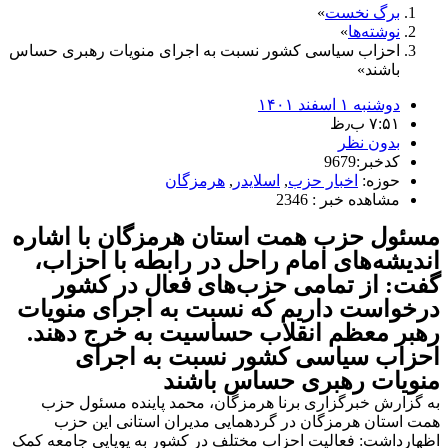
برگ نخست
نوشته‌ها
احزاب سیاسی کشور نسبت به اجرای منویات رهبری حساس
باشند
دوشنبه ۱ اسفند ۱۴۰۱
۷:۵۱ ب٫ظ
بدون نظر
کدخبر:9679
حوزه:
اخبار حزب
,
اسلایدر
,
هرمزگان
مشاهده خبر : 2346
مسئول حزب همت استان هرمزگان با اشاره
اندیشه‌های امام راحل در رابطه با احزاب،
گفت: از تمامی حزب‌های فعال در کشور
درخواست داریم که نسبت به اجرای منویات
رهبر معظم انقلاب حساسیت به خرج دهند.
احزاب سیاسی کشور نسبت به اجرای
منویات رهبری حساس باشند
به گزارش خبرگزاری برنا هرمزگان، محمد پاینده مسئول حزب
همت استان هرمزگان در گردهمایی مدیران استانی این حزب
اظهارداشت: فعالیت احزاب مختلف در کشور به پویایی جامعه کمک