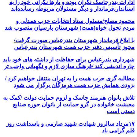
ادارات بندرجاسک نگران بوده و بارها نگرانی خود را به
استاندار،فرماندار و دیگر مسئولان مربوطه رسانده‌اند
محمود مصلح/مسئول ستاد انتخابات حزب همدلی و
مردم تحول خواه(همت) شهرستان پارسیان منصوب شد
با ابلاغ فرماندار شهرستان بندرعباس صورت گرفت/
مجوز تأسیس دفتر حزب همت شهرستان بندرعباس
شهرداری بندرعباس برای حفاظت از داشته های خود باید
چاره اندیشی کند /فرهنگ سازی لازم و نگهبانی واجب تر
مطالبه گری حزب همت را به تهران منتقل خواهیم کرد /
بزودی همایش حزب همت هرمزگان برگزار می شود
تلاش بانوان هنرمند جاسک و لزوم حمایت دولت /کمک به
معیشت خانواده در گرو حمایت از بانوان حوزه صنایع
دستی است
۱۷مرداد سالروز شهادت شهید صارمی و پاسداشت روز
قلم گرامی باد