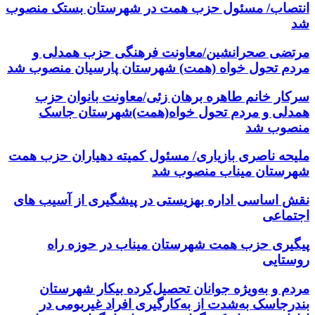
انتصاب/ مسئول حزب همت در شهرستان بستک منصوب
شد
مرتضی صحرانشین/معاونت فرهنگی حزب همدلی و
مردم تحول خواه (همت) شهرستان پارسیان منصوب شد
سرکار خانم طاهره برهان زئی/معاونت بانوان حزب
همدلی و مردم تحول خواه(همت)شهرستان جاسک
منصوب شد
ملیحه ناصری بازیاری/ مسئول کمیته دهیاران حزب همت
شهرستان میناب منصوب شد
نقش اساسی اداره بهزیستی در پیشگیری از آسیب های
اجتماعی
پیگیری حزب همت شهرستان میناب در حوزه راه
روستایی
مردم و به‌ویژه جوانان تحصیل‌کرده بیکار شهرستان
بندرجاسک به‌شدت از به‌کارگیری افراد غیربومی در