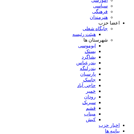
آموزشی
سیاسی
فرهنگی
هنرمندان
اعضا حزب
جایگاه شغلی
هیئت رئیسه
شهرستان ها
ابوموسی
بستک
بشاگرد
بندرعباس
بندرلنگه
پارسیان
جاسک
حاجی آباد
خمیر
رودان
سیریک
قشم
میناب
کیش
اخبار حزب
بیانیه ها