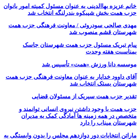
خانم عزیزه بهاالدینی به عنوان مسئول کمیته امور بانوان
حزب همت بخش شیبکوه بندرلنگه انتخاب شد
مهدی صالحی سودروئی / معاونت فرهنگی حزب همت
شهرستان قشم منصوب شد
پیام تبریک مسئول حزب همت شهرستان جاسک
بمناسبت هفته وحدت
موسسه دانا ورزش «همت» تأسیس شد
آقای داوود خدایار به عنوان معاونت فرهنگی حزب همت
شهرستان بستک انتخاب شد
تقدیر حزب همت سیریک از مسئولان قضایی
حزب همت با وجود داشتن نیروی انسانی توانمند و
متخصص در همه زمینه ها آمادگی کمک به مدیران
شهرستان میناب را دارد
ماراتن انتخابات دور دوازدهم مجلس را بدون وابستگی به