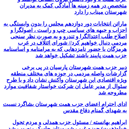
متخصص در همه زمینه ها آمادگی کمک به مدیران
شهرستان میناب را دارد
ماراتن انتخابات دور دوازدهم مجلس را بدون وابستگی به
احزاب و جبهه های سیاسی چپ و راست ، اصولگرا و
اصلاح طلب اعتدالگرا و تندرو و به صورتِ نظر سنجی
مردمی دنبال خواهیم کرد// شورای ائتلاف در غرب
هرمزگان با حضور نامزدهایی که به مرامنامه و اساسنامه
حزب همت پایبند باشند تشکیل خواهد شد
دبیر حزب همت شهرستان پارسیان در پی برخی
گزارشات واصله مردمی در حوزه های مختلف منطقه
ویژه اقتصادی این شهرستان واکنش نشان داد و با طرح
سئوال از مدیر عامل ان شرکت خواستار شفافیت موارد
مطروحه شد
ادای احترام اعضای حزب همت شهرستان بشاگرد نسبت
به شهدای گمنام دفاع مقدس
ابراهیم بهانسته / مسئول حزب همدلی و مردم تحول
خواه(همت) حوزه غرب شهرستان جاسک منصوب شد