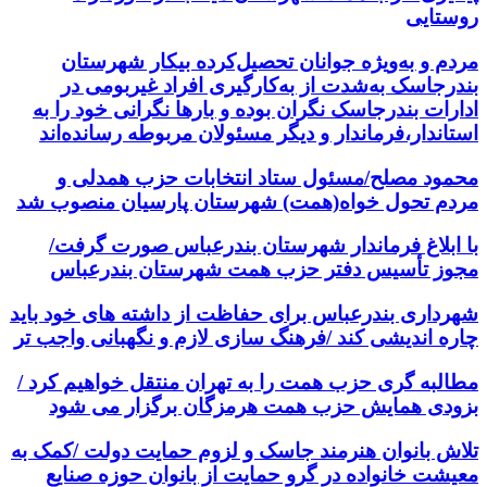
روستایی
مردم و به‌ویژه جوانان تحصیل‌کرده بیکار شهرستان
بندرجاسک به‌شدت از به‌کارگیری افراد غیربومی در
ادارات بندرجاسک نگران بوده و بارها نگرانی خود را به
استاندار،فرماندار و دیگر مسئولان مربوطه رسانده‌اند
محمود مصلح/مسئول ستاد انتخابات حزب همدلی و
مردم تحول خواه(همت) شهرستان پارسیان منصوب شد
با ابلاغ فرماندار شهرستان بندرعباس صورت گرفت/
مجوز تأسیس دفتر حزب همت شهرستان بندرعباس
شهرداری بندرعباس برای حفاظت از داشته های خود باید
چاره اندیشی کند /فرهنگ سازی لازم و نگهبانی واجب تر
مطالبه گری حزب همت را به تهران منتقل خواهیم کرد /
بزودی همایش حزب همت هرمزگان برگزار می شود
تلاش بانوان هنرمند جاسک و لزوم حمایت دولت /کمک به
معیشت خانواده در گرو حمایت از بانوان حوزه صنایع