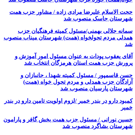
حجت الاسلام علیرضا مرادی زاده / مشاور حزب همت
شهرستان جاسک منصوب شد
سمانه جلالی بهمنی/مسئول کمیته فرهنگیان حزب
همدلی مردم تحولخواه (همت) شهرستان میناب منصوب
شد
آقای یعقوب پودات به عنوان مسئول امور آموزش و
پرورش حزب همت استان هرمزگان انتخاب شد
حسن قاسمپور / مسئول کمیته شهدا ، جانبازان و
آزادگان حزب همدلی و مردم تحول خواه (همت)
شهرستان پارسیان منصوب شد
کمبود دارو در بندر خمیر /لزوم اولویت تامین دارو در بندر
خمیر
حسین نورانی / مسئول حزب همت بخش گافر و پارامون
شهرستان بشاگرد منصوب شد