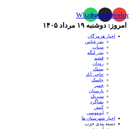
Whatsapp
Instagram
Envelo
امروز: دوشنبه ۱۹ مرداد ۱۴۰۵
اخبار هرمزگان
بندرعباس
میناب
بندر لنگه
قشم
رودان
بستک
حاجی آباد
جاسک
خمیر
پارسیان
سیریک
بشاگرد
کیش
ابوموسی
اخبار شهرستان ها
دسته بندی حزب