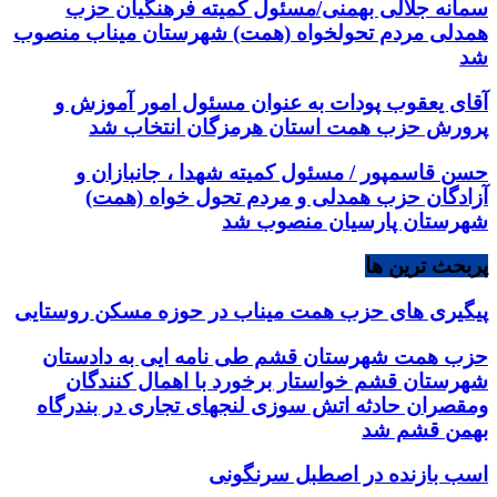
سمانه جلالی بهمنی/مسئول کمیته فرهنگیان حزب
همدلی مردم تحولخواه (همت) شهرستان میناب منصوب
شد
آقای یعقوب پودات به عنوان مسئول امور آموزش و
پرورش حزب همت استان هرمزگان انتخاب شد
حسن قاسمپور / مسئول کمیته شهدا ، جانبازان و
آزادگان حزب همدلی و مردم تحول خواه (همت)
شهرستان پارسیان منصوب شد
پربحث ترین ها
پیگیری های حزب همت میناب در حوزه مسکن روستایی
حزب همت شهرستان قشم طی نامه ایی به دادستان
شهرستان قشم خواستار برخورد با اهمال کنندگان
ومقصران حادثه اتش سوزی لنجهای تجاری در بندرگاه
بهمن قشم شد
اسب بازنده در اصطبل سرنگونی