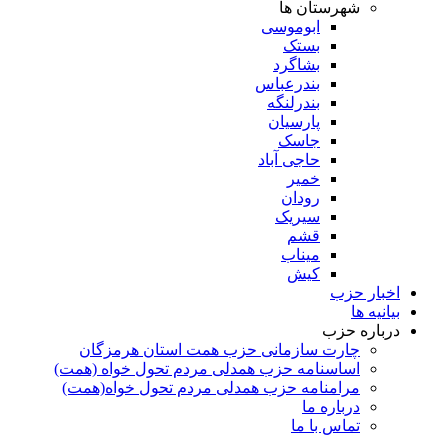
شهرستان ها
ابوموسی
بستک
بشاگرد
بندرعباس
بندرلنگه
پارسیان
جاسک
حاجی آباد
خمیر
رودان
سیریک
قشم
میناب
کیش
اخبار حزب
بیانیه ها
درباره حزب
چارت سازمانی حزب همت استان هرمزگان
اساسنامه حزب همدلی مردم تحول خواه (همت)
مرامنامه حزب همدلی مردم تحول خواه(همت)
درباره ما
تماس با ما