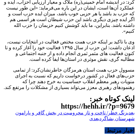
کرد: در اندیشه امام خمینی(ره) ملاک و معیار ارزیابی احزاب، ایده و
عملکرد آن‌ها است، ایشان در این باره می‌فرماید: «این طور نیست
که حزب بد باشد یا هر حزبی خوب باشد، میزان ایده حزب است و
اگر ایده چیزی دیگری باشد این حزب شیطان است هر اسمی هم
داشته باشد. بنابراین، ما باید کوشش کنیم حزبمان را حزب الله
کنیم».
وی با تاکید بر اینکه حزب همت مختص فعالیت در انتخابات نیست،
اذعان داشت: این حزب از سال ۱۳۹۵ فعالیت خود را آغاز کرده و تا
کنون فعالیت های مثمر ثمری انجام داده و از جنبه اجتماعی و
مطالبه گری، نقش موثری در استان‌ها ایفا کرده است.
مسوول حزب همت استان هرمزگان خاطرنشان‌کرد: از تمامی
حزب‌های فعال در کشور درخواست داریم که نسبت به اجرای
منویات رهبر معظم انقلاب حساسیت به خرج دهند چرا که
رهنمودهای رهبری معزز می‌تواند بسیاری از مشکلات را مرتفع کند.
لینک کوتاه خبر:
https://hehh.ir/?p=9679
بعدی
زنگ خطر/ تاخت و تاز محرومیت در بخش گافر و پارامون
شهرستان بشاگرد
بعدی
اخبار مرتبط: