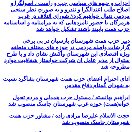
احزاب و جبهه های سیاسی چپ و راست ، اصولگرا و
اصلاح طلب اعتدالگرا و تندرو و به صورتِ نظر سنجی
مردمی دنبال خواهیم کرد// شورای ائتلاف در غرب
هرمزگان با حضور نامزدهایی که به مرامنامه و اساسنامه
حزب همت پایبند باشند تشکیل خواهد شد
دبیر حزب همت شهرستان پارسیان در پی برخی
گزارشات واصله مردمی در حوزه های مختلف منطقه
ویژه اقتصادی این شهرستان واکنش نشان داد و با طرح
سئوال از مدیر عامل ان شرکت خواستار شفافیت موارد
مطروحه شد
ادای احترام اعضای حزب همت شهرستان بشاگرد نسبت
به شهدای گمنام دفاع مقدس
ابراهیم بهانسته / مسئول حزب همدلی و مردم تحول
خواه(همت) حوزه غرب شهرستان جاسک منصوب شد
حجت الاسلام علیرضا مرادی زاده / مشاور حزب همت
شهرستان جاسک منصوب شد