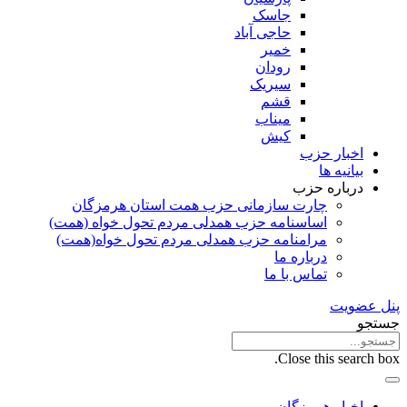
جاسک
حاجی آباد
خمیر
رودان
سیریک
قشم
میناب
کیش
اخبار حزب
بیانیه ها
درباره حزب
چارت سازمانی حزب همت استان هرمزگان
اساسنامه حزب همدلی مردم تحول خواه (همت)
مرامنامه حزب همدلی مردم تحول خواه(همت)
درباره ما
تماس با ما
پنل عضویت
جستجو
Close this search box.
اخبار هرمزگان