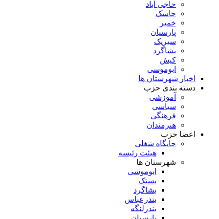
حاجی آباد
جاسک
خمیر
پارسیان
سیریک
بشاگرد
کیش
ابوموسی
اخبار شهرستان ها
دسته بندی حزب
آموزشی
سیاسی
فرهنگی
هنرمندان
اعضا حزب
جایگاه شغلی
هیئت رئیسه
شهرستان ها
ابوموسی
بستک
بشاگرد
بندرعباس
بندرلنگه
پارسیان