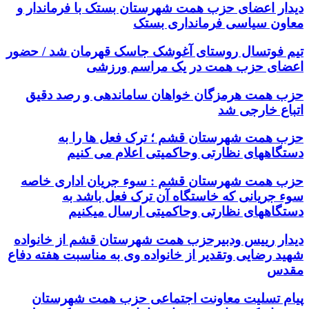
دیدار اعضای حزب همت شهرستان بستک با فرماندار و
معاون سیاسی فرمانداری بستک
تیم فوتسال روستای آغوشک جاسک قهرمان شد / حضور
اعضای حزب همت در یک مراسم ورزشی
حزب همت هرمزگان خواهان ساماندهی و رصد دقیق
اتباع خارجی شد
حزب همت شهرستان قشم ؛ ترک فعل ها را به
دستگاههای نظارتی وحاکمیتی اعلام می کنیم
حزب همت شهرستان قشم : سوء جریان اداری خاصه
سوء جریانی که خاستگاه آن ترک فعل باشد به
دستگاههای نظارتی وحاکمیتی ارسال میکنیم
دیدار رییس ودبیرحزب همت شهرستان قشم از خانواده
شهید رضایی وتقدیر از خانواده وی به مناسبت هفته دفاع
مقدس
پیام تسلیت معاونت اجتماعی حزب همت شهرستان