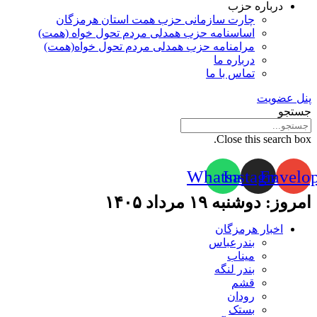
درباره حزب
چارت سازمانی حزب همت استان هرمزگان
اساسنامه حزب همدلی مردم تحول خواه (همت)
مرامنامه حزب همدلی مردم تحول خواه(همت)
درباره ما
تماس با ما
پنل عضویت
جستجو
Close this search box.
Whatsapp
Instagram
Envelo
امروز: دوشنبه ۱۹ مرداد ۱۴۰۵
اخبار هرمزگان
بندرعباس
میناب
بندر لنگه
قشم
رودان
بستک