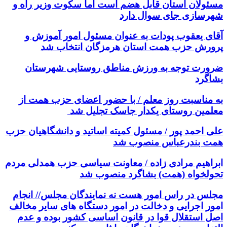
مسئولان استان قابل هضم است اما سکوت وزیر راه و
شهرسازی جای سوال دارد
آقای یعقوب پودات به عنوان مسئول امور آموزش و
پرورش حزب همت استان هرمزگان انتخاب شد
ضرورت توجه به ورزش مناطق روستایی شهرستان
بشاگرد
به مناسبت روز معلم / با حضور اعضای حزب همت از
معلمین روستای یکدار جاسک تجلیل شد
علی احمد پور / مسئول کمیته اساتید و دانشگاهیان حزب
همت بندرعباس منصوب شد
ابراهیم مرادی زاده / معاونت سیاسی حزب همدلی مردم
تحولخواه (همت) بشاگرد منصوب شد
مجلس در راس امور هست نه نمایندگان مجلس// انجام
امور اجرایی و دخالت در امور دستگاه های سایر مخالف
اصل استقلال قوا در قانون اساسی کشور بوده و عدم