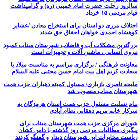
سالروز رحلت حضرت امام خمینی (ره) و گرامیداشت
قیام مردمی ۱۵ خرداد
اختلاف مرزی دو استان برای استخراج معادن /عشایر
کوهشاه احمدی خواهان احقاق حق شدند
بزرگترین مشکلات آب و فاضلاب شهرستان میناب کمبود
نیروی انسانی ، ماشین آلات و تجهیزات است
معاونت فرهنگی / برگزاری مراسم به مناسبت میلاد با
سعادت کریم اهل بیت امام حسن مجتبی علیه السلام
ملیحه ناصری بازیاری/ مسئول کمیته دهیاران حزب همت
شهرستان میناب منصوب شد
پیام تسلیت مسئول حزب همت استان هرمزگان به
سرکار خانم مریم دهقانی نظام آبادی
شورای مرکزی حزب همت شهرستان میناب برای
پیگیری مطالبات مردمی روز گذشته با دامن کشان
ریاست مخابرات این شهرستان دیدار و گفتگو کردند