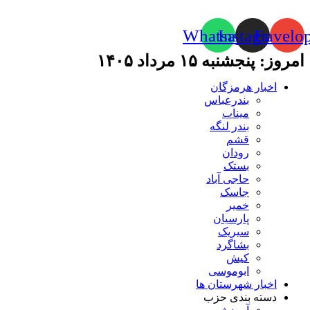
Whatsapp
Instagram
Envelo
امروز: پنجشنبه ۱۵ مرداد ۱۴۰۵
اخبار هرمزگان
بندرعباس
میناب
بندر لنگه
قشم
رودان
بستک
حاجی آباد
جاسک
خمیر
پارسیان
سیریک
بشاگرد
کیش
ابوموسی
اخبار شهرستان ها
دسته بندی حزب