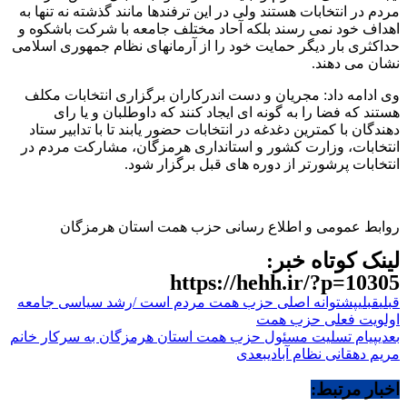
مردم در انتخابات هستند ولی در این ترفندها مانند گذشته نه تنها به
اهداف خود نمی رسند بلکه آحاد مختلف جامعه با شرکت باشکوه و
حداکثری بار دیگر حمایت خود را از آرمانهای نظام جمهوری اسلامی
نشان می دهند.
وی ادامه داد: مجریان و دست اندرکاران برگزاری انتخابات مکلف
هستند که فضا را به گونه ای ایجاد کنند که داوطلبان و یا رای
دهندگان با کمترین دغدغه در انتخابات حضور یابند تا با تدابیر ستاد
انتخابات، وزارت کشور و استانداری هرمزگان، مشارکت مردم در
انتخابات پرشورتر از دوره های قبل برگزار شود.
روابط عمومی و اطلاع رسانی حزب همت استان هرمزگان
لینک کوتاه خبر:
https://hehh.ir/?p=10305
قبلی
قبلی
پشتوانه اصلی حزب همت مردم است /رشد سیاسی جامعه
اولویت فعلی حزب همت
بعدی
پیام تسلیت مسئول حزب همت استان هرمزگان به سرکار خانم
مریم دهقانی نظام آبادی
بعدی
اخبار مرتبط: