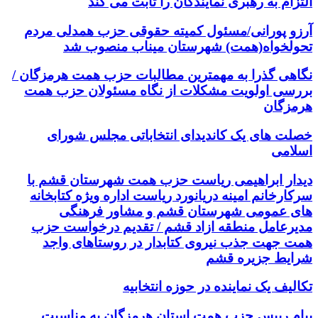
التزام به رهبری نمایندگان را ثابت می کند
آرزو پورانی/مسئول کمیته حقوقی حزب همدلی مردم
تحولخواه(همت) شهرستان میناب منصوب شد
نگاهی گذرا به مهمترین مطالبات حزب همت هرمزگان /
بررسی اولویت مشکلات از نگاه مسئولان حزب همت
هرمزگان
خصلت های یک کاندیدای انتخاباتی مجلس شورای
اسلامی
دیدار ابراهیمی ریاست حزب همت شهرستان قشم با
سرکارخانم امینه دریانورد ریاست اداره ویژه کتابخانه
های عمومی شهرستان قشم و مشاور فرهنگی
مدیرعامل منطقه ازاد قشم / تقدیم درخواست حزب
همت جهت جذب نیروی کتابدار در روستاهای واجد
شرایط جزیره قشم
تکالیف یک نماینده در حوزه انتخابیه
پیام رییس حزب همت استان هرمزگان به مناسبت