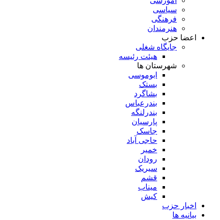
آموزشی
سیاسی
فرهنگی
هنرمندان
اعضا حزب
جایگاه شغلی
هیئت رئیسه
شهرستان ها
ابوموسی
بستک
بشاگرد
بندرعباس
بندرلنگه
پارسیان
جاسک
حاجی آباد
خمیر
رودان
سیریک
قشم
میناب
کیش
اخبار حزب
بیانیه ها