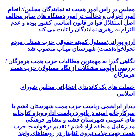
مجلس در راس امور هست نه نمایندگان مجلس// انجام
امور اجرایی و دخالت در امور دستگاه های سایر مخالف
اصل استقلال قوا در قانون اساسی کشور بوده و عدم
التزام به رهبری نمایندگان را ثابت می کند
آرزو پورانی/مسئول کمیته حقوقی حزب همدلی مردم
تحولخواه(همت) شهرستان میناب منصوب شد
نگاهی گذرا به مهمترین مطالبات حزب همت هرمزگان /
بررسی اولویت مشکلات از نگاه مسئولان حزب همت
هرمزگان
خصلت های یک کاندیدای انتخاباتی مجلس شورای
اسلامی
دیدار ابراهیمی ریاست حزب همت شهرستان قشم با
سرکارخانم امینه دریانورد ریاست اداره ویژه کتابخانه
های عمومی شهرستان قشم و مشاور فرهنگی
مدیرعامل منطقه ازاد قشم / تقدیم درخواست حزب
همت جهت جذب نیروی کتابدار در روستاهای واجد