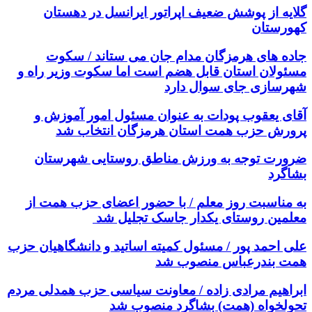
گلایه از پوشش ضعیف اپراتور ایرانسل در دهستان
کهورستان
جاده های هرمزگان مدام جان می ستاند / سکوت
مسئولان استان قابل هضم است اما سکوت وزیر راه و
شهرسازی جای سوال دارد
آقای یعقوب پودات به عنوان مسئول امور آموزش و
پرورش حزب همت استان هرمزگان انتخاب شد
ضرورت توجه به ورزش مناطق روستایی شهرستان
بشاگرد
به مناسبت روز معلم / با حضور اعضای حزب همت از
معلمین روستای یکدار جاسک تجلیل شد
علی احمد پور / مسئول کمیته اساتید و دانشگاهیان حزب
همت بندرعباس منصوب شد
ابراهیم مرادی زاده / معاونت سیاسی حزب همدلی مردم
تحولخواه (همت) بشاگرد منصوب شد