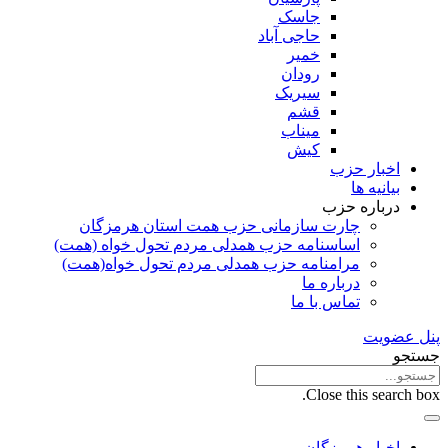
جاسک
حاجی آباد
خمیر
رودان
سیریک
قشم
میناب
کیش
اخبار حزب
بیانیه ها
درباره حزب
چارت سازمانی حزب همت استان هرمزگان
اساسنامه حزب همدلی مردم تحول خواه (همت)
مرامنامه حزب همدلی مردم تحول خواه(همت)
درباره ما
تماس با ما
پنل عضویت
جستجو
Close this search box.
اخبار هرمزگان