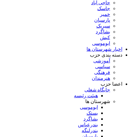
حاجی آباد
جاسک
خمیر
پارسیان
سیریک
بشاگرد
کیش
ابوموسی
اخبار شهرستان ها
دسته بندی حزب
آموزشی
سیاسی
فرهنگی
هنرمندان
اعضا حزب
جایگاه شغلی
هیئت رئیسه
شهرستان ها
ابوموسی
بستک
بشاگرد
بندرعباس
بندرلنگه
پارسیان