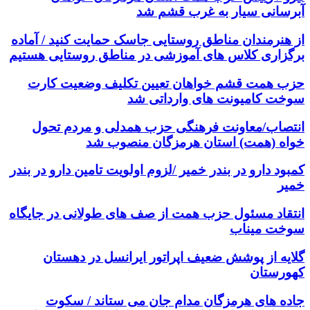
آبرسانی سیار به غرب قشم شد
از هنرمندان مناطق روستایی جاسک حمایت کنید / آماده
برگزاری کلاس های آموزشی در مناطق روستایی هستیم
حزب همت قشم خواهان تعیین تکلیف وضعیت کارت
سوخت کامیونت های وارداتی شد
انتصاب/معاونت فرهنگی حزب همدلی و مردم تحول
خواه (همت) استان هرمزگان منصوب شد
کمبود دارو در بندر خمیر /لزوم اولویت تامین دارو در بندر
خمیر
انتقاد مسئول حزب همت از صف های طولانی در جایگاه
سوخت میناب
گلایه از پوشش ضعیف اپراتور ایرانسل در دهستان
کهورستان
جاده های هرمزگان مدام جان می ستاند / سکوت