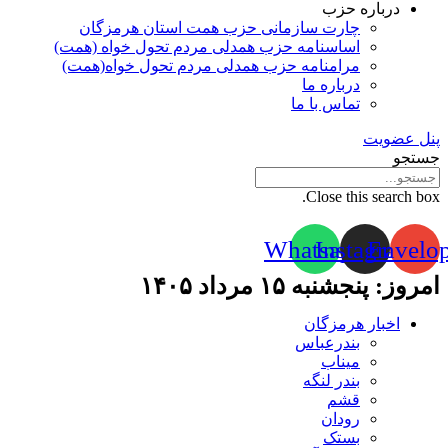
درباره حزب
چارت سازمانی حزب همت استان هرمزگان
اساسنامه حزب همدلی مردم تحول خواه (همت)
مرامنامه حزب همدلی مردم تحول خواه(همت)
درباره ما
تماس با ما
پنل عضویت
جستجو
Close this search box.
Whatsapp
Instagram
Envelo
امروز: پنجشنبه ۱۵ مرداد ۱۴۰۵
اخبار هرمزگان
بندرعباس
میناب
بندر لنگه
قشم
رودان
بستک