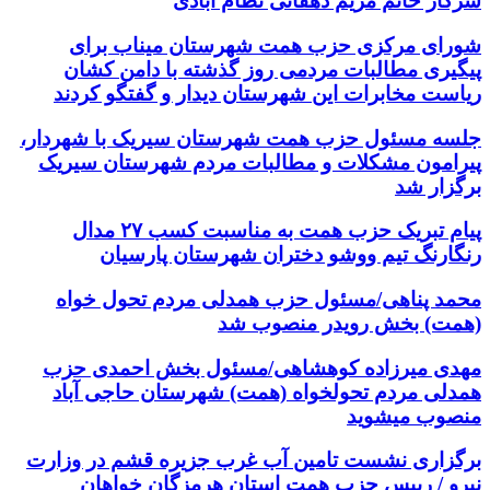
سرکار خانم مریم دهقانی نظام آبادی
شورای مرکزی حزب همت شهرستان میناب برای
پیگیری مطالبات مردمی روز گذشته با دامن کشان
ریاست مخابرات این شهرستان دیدار و گفتگو کردند
جلسه مسئول حزب همت شهرستان سیریک با شهردار،
پیرامون مشکلات و مطالبات مردم شهرستان سیریک
برگزار شد
پیام تبریک حزب همت به مناسبت کسب ۲۷ مدال
رنگارنگ تیم ووشو دختران شهرستان پارسیان
محمد پناهی/مسئول حزب همدلی مردم تحول خواه
(همت) بخش رویدر منصوب شد
مهدی میرزاده کوهشاهی/مسئول بخش احمدی حزب
همدلی مردم تحولخواه (همت) شهرستان حاجی آباد
منصوب میشوید
برگزاری نشست تامین آب غرب جزیره قشم در وزارت
نیرو / رییس حزب همت استان هرمزگان خواهان