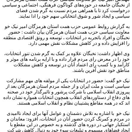
از نخبگان جامعه در حوزه‌های گوناگون فرهنگی، اجتماعی و سیاسی
درخواست کرد تا با همراهی مردم نسبت به گرم شدن فضای
سیاسی و ایجاد شور و شوق انتخاباتی سهم خود را ادا نمایند.
به گزارش روابط عمومی حزب همت استان هرمزگان امیر نیک خو
معاونت سیاسی حزب همت استان هرمزگان بیان داشت : حضور
نخبگان و افراد باتجربه در انتخابات ، توسعه و رونق اقتصادی منطقه
را افزایش داده و در کاهش مشکلات نقش مهمی دارد.
وی اظهار داشت: نخبگان علاوه بر کمک به گرم شدن تنور انتخابات،
خود را در معرض رای مردم قرار داده و با ارایه برنامه های موثر و
کارآمد و با کسب رای اعتماد آنان در توسعه و کاهش مشکلات
مناطق خود نقش آفرین باشند.
نیک خو گفت: حضور در انتخابات یکی از مولفه های مهم مشارکت
سیاسی است و ملت ایران و از جمله مردم استان هرمزگان بعد از
پیروزی انقلاب اسلامی با شرکت پرشور و تاثیرگذار خود در صحنه
های دفاع از دستاوردهای انقلاب همچون انتخابات همواره نشان داده
اند که در همه مقاطع پشتیبان نظام و انقلاب اسلامی هستند.
نیک خو با اشاره به تلاش دشمنان و عوامل آنها برای ایجاد ناامیدی
در مردم و کمرنگ کردن حضور آنان در انتخابات، افزود: معاندان و
استکبار جهانی در دوره های گذشته و به خصوص در این مقطع با
ایجاد فضاهای مسموم و تبلیغات سوء خود به دنبال کاهش شرکت