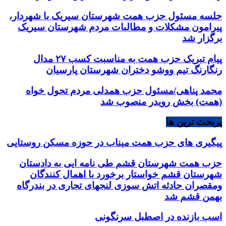
جلسه مسئول حزب همت شهرستان سیریک با شهردار،
پیرامون مشکلات و مطالبات مردم شهرستان سیریک
برگزار شد
پیام تبریک حزب همت به مناسبت کسب ۲۷ مدال
رنگارنگ تیم ووشو دختران شهرستان پارسیان
محمد پناهی/مسئول حزب همدلی مردم تحول خواه
(همت) بخش رویدر منصوب شد
پربحث ترین ها
پیگیری های حزب همت میناب در حوزه مسکن روستایی
حزب همت شهرستان قشم طی نامه ایی به دادستان
شهرستان قشم خواستار برخورد با اهمال کنندگان
ومقصران حادثه اتش سوزی لنجهای تجاری در بندرگاه
بهمن قشم شد
اسب بازنده در اصطبل سرنگونی