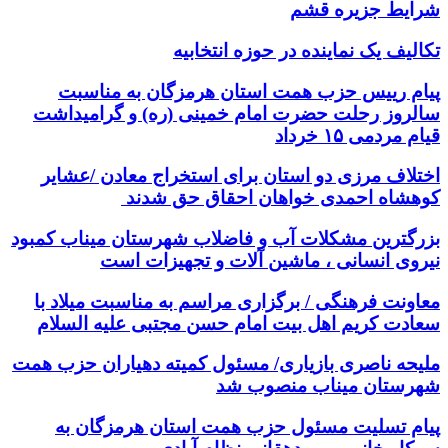
شرایط جزیره قشم
تکالیف یک نماینده در حوزه انتخابیه
پیام رییس حزب همت استان هرمزگان به مناسبت
سالروز رحلت حضرت امام خمینی (ره) و گرامیداشت
قیام مردمی ۱۵ خرداد
اختلاف مرزی دو استان برای استخراج معادن /عشایر
کوهشاه احمدی خواهان احقاق حق شدند
بزرگترین مشکلات آب و فاضلاب شهرستان میناب کمبود
نیروی انسانی ، ماشین آلات و تجهیزات است
معاونت فرهنگی / برگزاری مراسم به مناسبت میلاد با
سعادت کریم اهل بیت امام حسن مجتبی علیه السلام
ملیحه ناصری بازیاری/ مسئول کمیته دهیاران حزب همت
شهرستان میناب منصوب شد
پیام تسلیت مسئول حزب همت استان هرمزگان به