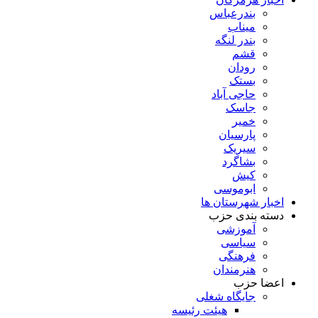
بندرعباس
میناب
بندر لنگه
قشم
رودان
بستک
حاجی آباد
جاسک
خمیر
پارسیان
سیریک
بشاگرد
کیش
ابوموسی
اخبار شهرستان ها
دسته بندی حزب
آموزشی
سیاسی
فرهنگی
هنرمندان
اعضا حزب
جایگاه شغلی
هیئت رئیسه