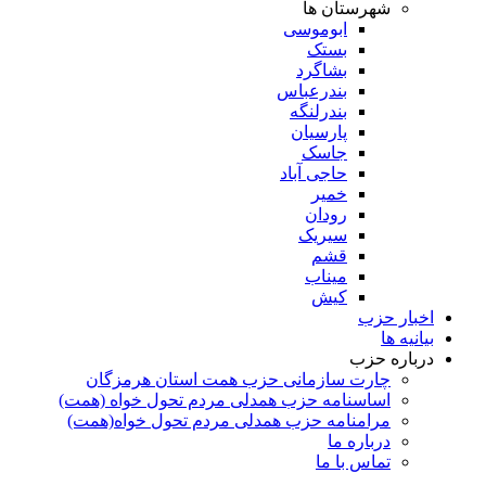
شهرستان ها
ابوموسی
بستک
بشاگرد
بندرعباس
بندرلنگه
پارسیان
جاسک
حاجی آباد
خمیر
رودان
سیریک
قشم
میناب
کیش
اخبار حزب
بیانیه ها
درباره حزب
چارت سازمانی حزب همت استان هرمزگان
اساسنامه حزب همدلی مردم تحول خواه (همت)
مرامنامه حزب همدلی مردم تحول خواه(همت)
درباره ما
تماس با ما