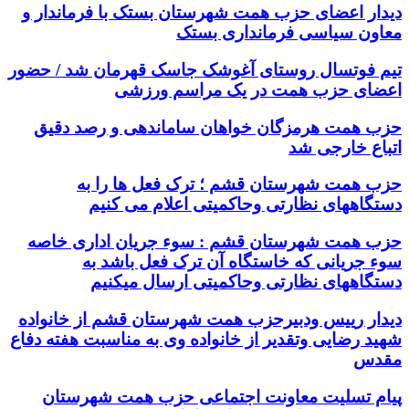
دیدار اعضای حزب همت شهرستان بستک با فرماندار و
معاون سیاسی فرمانداری بستک
تیم فوتسال روستای آغوشک جاسک قهرمان شد / حضور
اعضای حزب همت در یک مراسم ورزشی
حزب همت هرمزگان خواهان ساماندهی و رصد دقیق
اتباع خارجی شد
حزب همت شهرستان قشم ؛ ترک فعل ها را به
دستگاههای نظارتی وحاکمیتی اعلام می کنیم
حزب همت شهرستان قشم : سوء جریان اداری خاصه
سوء جریانی که خاستگاه آن ترک فعل باشد به
دستگاههای نظارتی وحاکمیتی ارسال میکنیم
دیدار رییس ودبیرحزب همت شهرستان قشم از خانواده
شهید رضایی وتقدیر از خانواده وی به مناسبت هفته دفاع
مقدس
پیام تسلیت معاونت اجتماعی حزب همت شهرستان