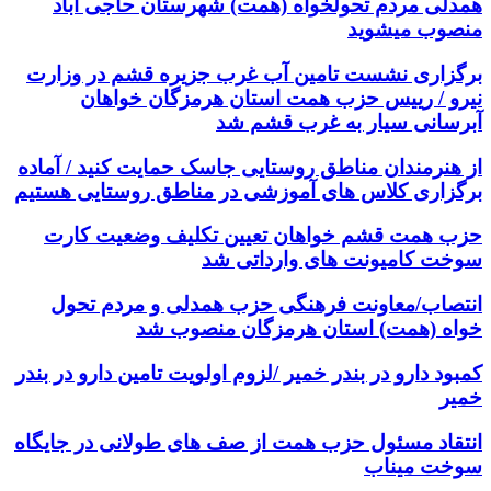
همدلی مردم تحولخواه (همت) شهرستان حاجی آباد
منصوب میشوید
برگزاری نشست تامین آب غرب جزیره قشم در وزارت
نیرو / رییس حزب همت استان هرمزگان خواهان
آبرسانی سیار به غرب قشم شد
از هنرمندان مناطق روستایی جاسک حمایت کنید / آماده
برگزاری کلاس های آموزشی در مناطق روستایی هستیم
حزب همت قشم خواهان تعیین تکلیف وضعیت کارت
سوخت کامیونت های وارداتی شد
انتصاب/معاونت فرهنگی حزب همدلی و مردم تحول
خواه (همت) استان هرمزگان منصوب شد
کمبود دارو در بندر خمیر /لزوم اولویت تامین دارو در بندر
خمیر
انتقاد مسئول حزب همت از صف های طولانی در جایگاه
سوخت میناب