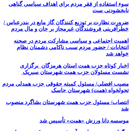
سوء استفاده از فقر مردم برای اهداف سیاسی گناهی
نابخشودنی ست
ضرورت نظارت بر توزیع کنندگان گاز مایع در بندرعباس /
خطرآفرینی فروشندگان غیرمجاز بر جان و مال مردم
اهمیت اجتماعی و سیاسی مشارکت مردم در صحنه
انتخابات / حضور مردم سبب ناکامی دشمنان نظام
خواهد شد
اخبار کوتاه حزب همت استان هرمزگان برگزاری
نشست مسئولان حزب همت شهرستان سیریک
مصیب افضلی/ مسئول کمیته حقوقی حزب همدلی مردم
تحولخواه (همت) شهرستان جاسک
انتصاب/ مسئول حزب همت شهرستان بشاگرد منصوب
شد
موسسه دانا ورزش «همت» تأسیس شد