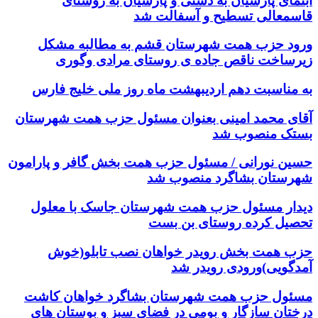
آبنمای پارسیان به دشتی و پارسیان به روستای
قاسمعالی تسطیح و آسفالت شد
ورود حزب همت شهرستان‌ قشم به مطالبه مشکل
زیرساخت ناقص جاده ی روستای مرادی وگوری
به مناسبت دهم اردیبهشت ماه روز ملی خلیج فارس
آقای محمد امینی بعنوان مسئول حزب همت شهرستان
بستک منصوب شد
حسین نورانی / مسئول حزب همت بخش گافر و پارامون
شهرستان بشاگرد منصوب شد
دیدار مسئول حزب همت شهرستان جاسک با معلول
تحصیل کرده روستای بن بست
حزب همت بخش رویدر خواهان نصب تابلو(خوش
آمدگویی)ورودی رویدر شد
مسئول حزب همت شهرستان بشاگرد خواهان کاشت
درختان سازگار و بومی در فضای سبز و بوستان های