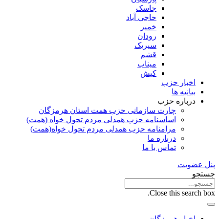
جاسک
حاجی آباد
خمیر
رودان
سیریک
قشم
میناب
کیش
اخبار حزب
بیانیه ها
درباره حزب
چارت سازمانی حزب همت استان هرمزگان
اساسنامه حزب همدلی مردم تحول خواه (همت)
مرامنامه حزب همدلی مردم تحول خواه(همت)
درباره ما
تماس با ما
پنل عضویت
جستجو
Close this search box.
اخبار هرمزگان