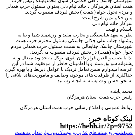
شهرستان جاسک ، طی حکمی از سوی محمدپاینده رئیس حزب
همت استان هرمزگان ، خانم نیام دلی بعنوان مسئول حزب همدلی
و مردم تحول خواه ( همت ) بخش لیردف منصوب گردید.
متن حکم بدین شرح است:
سرکار خانم نیام دلی
باسلام و تهیت
نظر به تعهد شایستگی و تجارب مفید و ارزشمند شما و بنا به
پیشنهاد جناب علی جلالی جاسکی مسئول محترم حزب همت
شهرستان جاسک جنابعالی به سمت مسئول حزب همدلی مردم
تحول خواه (همت) در بخش لیردف منصوب می‌گردید.
لذا با نصب و العین قرار دادن تقوی، توکل به خداوند متعال و به
پشتوانه سوابق ممتد و با اطمینان خاطر از موفقیت شما در این
عرصه امیدوارم ضمن تعامل نزدیک با عوامل ذیربط و با بهره گیری
حداکثری از ظرفیت های موجود، وظایف و ماموریت‌های ابلاغی را
به نحو احسن و شایسته به انجام رسانید.
محمد پاینده
رئیس حزب همت استان هرمزگان
روابط عمومی و اطلاع رسانی حزب همت استان هرمزگان
لینک کوتاه خبر:
https://hehh.ir/?p=9752
قبلی
قبلی
توزیع بسته های غذایی و پوشاک بین نیازمندان به همت