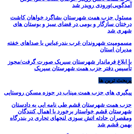
آمدگویی)ورودی رویدر شد
مسئول حزب همت شهرستان بشاگرد خواهان کاشت
درختان سازگار و بومی در فضای سبز و بوستان های
شهری شد
مسمومیت شهروندان غرب بندرعباس با صداهای خفته
مدیران استان
با ابلاغ فرماندار شهرستان سیریک صورت گرفت/مجوز
تأسیس دفتر حزب همت شهرستان سیریک
پربحث ترین ها
پیگیری های حزب همت میناب در حوزه مسکن روستایی
حزب همت شهرستان قشم طی نامه ایی به دادستان
شهرستان قشم خواستار برخورد با اهمال کنندگان
ومقصران حادثه اتش سوزی لنجهای تجاری در بندرگاه
بهمن قشم شد