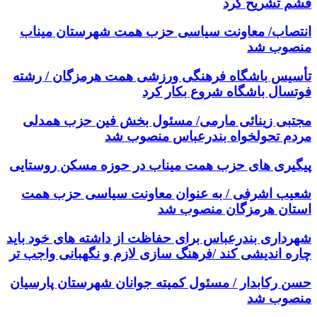
قشم تشریح کرد
انتصاب/ معاونت سیاسی حزب همت شهرستان میناب
منصوب شد
تأسیس باشگاه فرهنگی ورزشی همت هرمزگان / رشته
فوتسال باشگاه شروع بکار کرد
مجتبی زینائی مارمی/ مسئول بخش فین حزب همدلی
مردم تحولخواه بندرعباس منصوب شد
پیگیری های حزب همت میناب در حوزه مسکن روستایی
شعیب اشرفی / به عنوان معاونت سیاسی حزب همت
استان هرمزگان منصوب شد
شهرداری بندرعباس برای حفاظت از داشته های خود باید
چاره اندیشی کند /فرهنگ سازی لازم و نگهبانی واجب تر
حسن رکابدار / مسئول کمیته جوانان شهرستان پارسیان
منصوب شد