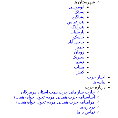
شهرستان ها
ابوموسی
بستک
بشاگرد
بندرعباس
بندرلنگه
پارسیان
جاسک
حاجی آباد
خمیر
رودان
سیریک
قشم
میناب
کیش
اخبار حزب
بیانیه ها
درباره حزب
چارت سازمانی حزب همت استان هرمزگان
اساسنامه حزب همدلی مردم تحول خواه (همت)
مرامنامه حزب همدلی مردم تحول خواه(همت)
درباره ما
تماس با ما