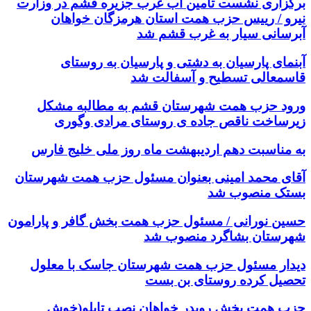
برگزاری نشست تامین آب غرب جزیره قشم در وزارت
نیرو / رییس حزب همت استان هرمزگان خواهان
آبرسانی سیار به غرب قشم شد
آبنمای پارسیان به دشتی و پارسیان به روستای
قاسمعالی تسطیح و آسفالت شد
ورود حزب همت شهرستان‌ قشم به مطالبه مشکل
زیرساخت ناقص جاده ی روستای مرادی وگوری
به مناسبت دهم اردیبهشت ماه روز ملی خلیج فارس
آقای محمد امینی بعنوان مسئول حزب همت شهرستان
بستک منصوب شد
حسین نورانی / مسئول حزب همت بخش گافر و پارامون
شهرستان بشاگرد منصوب شد
دیدار مسئول حزب همت شهرستان جاسک با معلول
تحصیل کرده روستای بن بست
حزب همت بخش رویدر خواهان نصب تابلو(خوش