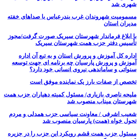
شهری شد
مسمومیت شهروندان غرب بندرعباس با صداهای خفته
مدیران استان
با ابلاغ فرماندار شهرستان سیریک صورت گرفت/مجوز
تأسیس دفتر حزب همت شهرستان سیریک
اداره کل آموزش و پرورش استان و به تبع آن اداره
آموزش و پرورش پارسیان چه برنامه ای جهت توسعه
سنواتی و ساماندهی نیروی انسانی خود دارد؟
تخصص از صفات بارز یک نماینده موفق است
ملیحه ناصری بازیاری/ مسئول کمیته دهیاران حزب همت
شهرستان میناب منصوب شد
شعیب اشرفی / معاونت سیاسی حزب همدلی و مردم
تحول خواه (همت) پارسیان منصوب شد
مسئول حزب همت قشم رویکرد این حزب را در جزیره