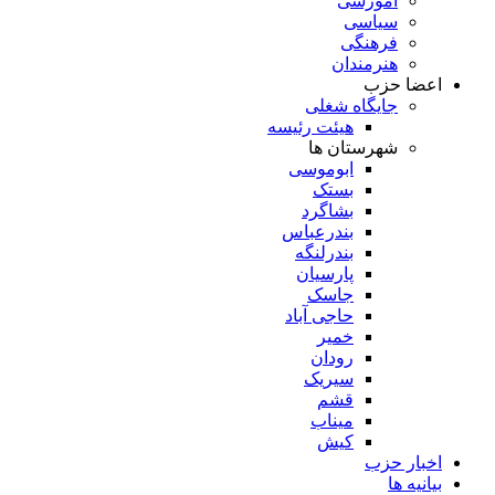
آموزشی
سیاسی
فرهنگی
هنرمندان
اعضا حزب
جایگاه شغلی
هیئت رئیسه
شهرستان ها
ابوموسی
بستک
بشاگرد
بندرعباس
بندرلنگه
پارسیان
جاسک
حاجی آباد
خمیر
رودان
سیریک
قشم
میناب
کیش
اخبار حزب
بیانیه ها