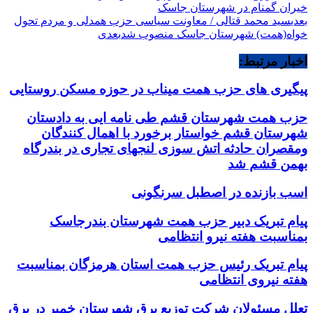
خیران گمنام در شهرستان جاسک
بعدی
سید محمد قتالی / معاونت سیاسی حزب همدلی و مردم تحول
خواه(همت) شهرستان جاسک منصوب شد
بعدی
اخبار مرتبط:
پیگیری های حزب همت میناب در حوزه مسکن روستایی
حزب همت شهرستان قشم طی نامه ایی به دادستان
شهرستان قشم خواستار برخورد با اهمال کنندگان
ومقصران حادثه اتش سوزی لنجهای تجاری در بندرگاه
بهمن قشم شد
اسب بازنده در اصطبل سرنگونی
پیام تبریک دبیر حزب همت شهرستان بندرجاسک
بمناسبت هفته نیرو انتظامی
پیام تبریک رئیس حزب همت استان هرمزگان بمناسبت
هفته نیروی انتظامی
تعلل مسئولان شرکت توزیع برق شهرستان خمیر در برق