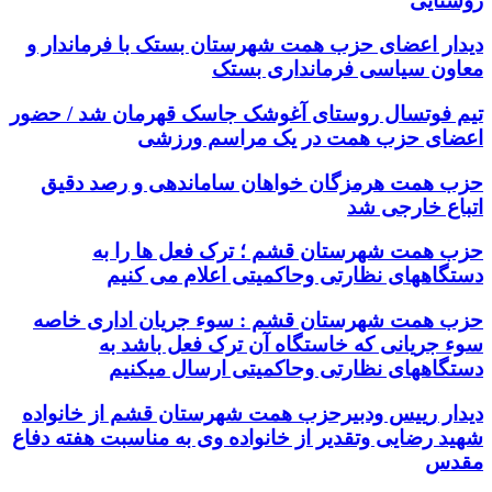
روستایی
دیدار اعضای حزب همت شهرستان بستک با فرماندار و
معاون سیاسی فرمانداری بستک
تیم فوتسال روستای آغوشک جاسک قهرمان شد / حضور
اعضای حزب همت در یک مراسم ورزشی
حزب همت هرمزگان خواهان ساماندهی و رصد دقیق
اتباع خارجی شد
حزب همت شهرستان قشم ؛ ترک فعل ها را به
دستگاههای نظارتی وحاکمیتی اعلام می کنیم
حزب همت شهرستان قشم : سوء جریان اداری خاصه
سوء جریانی که خاستگاه آن ترک فعل باشد به
دستگاههای نظارتی وحاکمیتی ارسال میکنیم
دیدار رییس ودبیرحزب همت شهرستان قشم از خانواده
شهید رضایی وتقدیر از خانواده وی به مناسبت هفته دفاع
مقدس