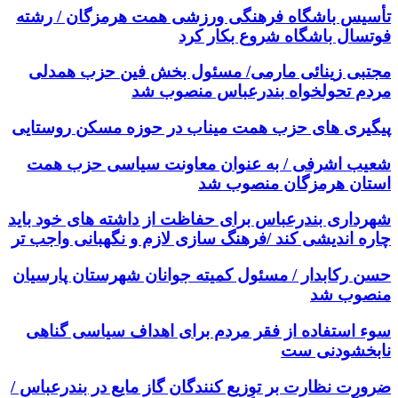
تأسیس باشگاه فرهنگی ورزشی همت هرمزگان / رشته
فوتسال باشگاه شروع بکار کرد
مجتبی زینائی مارمی/ مسئول بخش فین حزب همدلی
مردم تحولخواه بندرعباس منصوب شد
پیگیری های حزب همت میناب در حوزه مسکن روستایی
شعیب اشرفی / به عنوان معاونت سیاسی حزب همت
استان هرمزگان منصوب شد
شهرداری بندرعباس برای حفاظت از داشته های خود باید
چاره اندیشی کند /فرهنگ سازی لازم و نگهبانی واجب تر
حسن رکابدار / مسئول کمیته جوانان شهرستان پارسیان
منصوب شد
سوء استفاده از فقر مردم برای اهداف سیاسی گناهی
نابخشودنی ست
ضرورت نظارت بر توزیع کنندگان گاز مایع در بندرعباس /