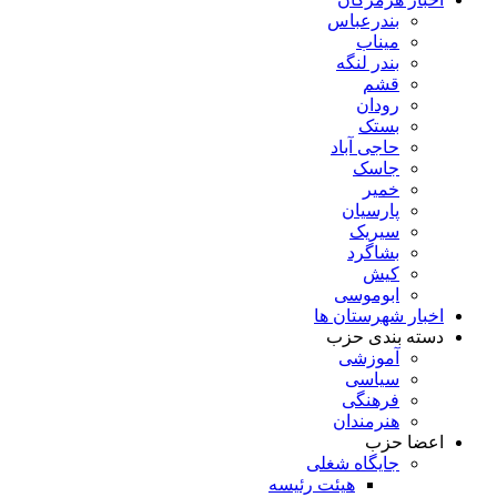
بندرعباس
میناب
بندر لنگه
قشم
رودان
بستک
حاجی آباد
جاسک
خمیر
پارسیان
سیریک
بشاگرد
کیش
ابوموسی
اخبار شهرستان ها
دسته بندی حزب
آموزشی
سیاسی
فرهنگی
هنرمندان
اعضا حزب
جایگاه شغلی
هیئت رئیسه