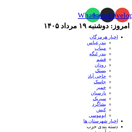
Whatsapp
Instagram
Envelo
امروز: دوشنبه ۱۹ مرداد ۱۴۰۵
اخبار هرمزگان
بندرعباس
میناب
بندر لنگه
قشم
رودان
بستک
حاجی آباد
جاسک
خمیر
پارسیان
سیریک
بشاگرد
کیش
ابوموسی
اخبار شهرستان ها
دسته بندی حزب