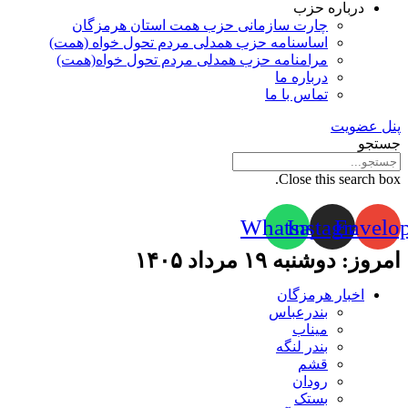
درباره حزب
چارت سازمانی حزب همت استان هرمزگان
اساسنامه حزب همدلی مردم تحول خواه (همت)
مرامنامه حزب همدلی مردم تحول خواه(همت)
درباره ما
تماس با ما
پنل عضویت
جستجو
Close this search box.
Whatsapp
Instagram
Envelo
امروز: دوشنبه ۱۹ مرداد ۱۴۰۵
اخبار هرمزگان
بندرعباس
میناب
بندر لنگه
قشم
رودان
بستک