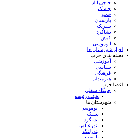
حاجی آباد
جاسک
خمیر
پارسیان
سیریک
بشاگرد
کیش
ابوموسی
اخبار شهرستان ها
دسته بندی حزب
آموزشی
سیاسی
فرهنگی
هنرمندان
اعضا حزب
جایگاه شغلی
هیئت رئیسه
شهرستان ها
ابوموسی
بستک
بشاگرد
بندرعباس
بندرلنگه
پارسیان