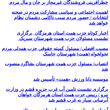
خطرآفرینی فروشندگان غیرمجاز بر جان و مال مردم
اهمیت اجتماعی و سیاسی مشارکت مردم در صحنه
انتخابات / حضور مردم سبب ناکامی دشمنان نظام
خواهد شد
اخبار کوتاه حزب همت استان هرمزگان برگزاری
نشست مسئولان حزب همت شهرستان سیریک
مصیب افضلی/ مسئول کمیته حقوقی حزب همدلی مردم
تحولخواه (همت) شهرستان جاسک
انتصاب/ مسئول حزب همت شهرستان بشاگرد منصوب
شد
موسسه دانا ورزش «همت» تأسیس شد
برگزاری نشست تامین آب غرب جزیره قشم در وزارت
نیرو / رییس حزب همت استان هرمزگان خواهان
آبرسانی سیار به غرب قشم شد