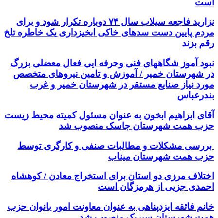
است
نزارید فاجعه سیلاب سال ۷۴ دوباره تکرار شود و برای
مردم پایین دست سدهای خاکی ابخیزداری یک خاطره تلخ
رقم بزند
نبود آموز شگاههای فنی وحرفه ایی فعال معضلی بزرگ
در شهرستان خمیر / آموزش و تامین نیروهای متخصص
مورد نیاز صنایع مستقر در شهرستان خمیر و غرب
بندرعباس
آقای ابراهیم ابخون به عنوان مسئول کمیته محیط زیست
حزب همت شهرستان جاسک منصوب شد
بررسی مشکلات و مطالبات صنفی و کارگری توسط
حزب همت شهرستان میناب
اختلاف مرزی دو استان برای استخراج معادن / کوهشاه
احمدی جزیی از هرمزگان است
خانم فائقه ایزدپناهی به عنوان معاونت امور بانوان حزب
همت شهرستان سیریک منصوب شد