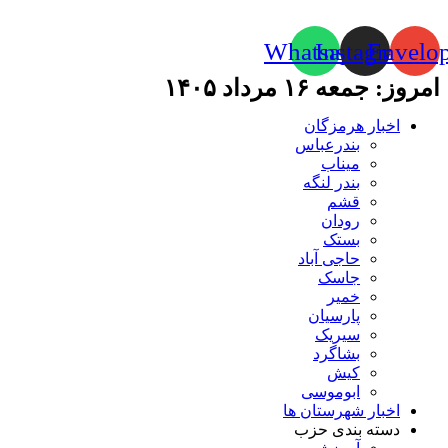
Whatsapp
Instagram
Envelo
امروز: جمعه ۱۶ مرداد ۱۴۰۵
اخبار هرمزگان
بندرعباس
میناب
بندر لنگه
قشم
رودان
بستک
حاجی آباد
جاسک
خمیر
پارسیان
سیریک
بشاگرد
کیش
ابوموسی
اخبار شهرستان ها
دسته بندی حزب