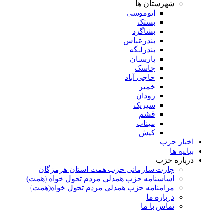
شهرستان ها
ابوموسی
بستک
بشاگرد
بندرعباس
بندرلنگه
پارسیان
جاسک
حاجی آباد
خمیر
رودان
سیریک
قشم
میناب
کیش
اخبار حزب
بیانیه ها
درباره حزب
چارت سازمانی حزب همت استان هرمزگان
اساسنامه حزب همدلی مردم تحول خواه (همت)
مرامنامه حزب همدلی مردم تحول خواه(همت)
درباره ما
تماس با ما