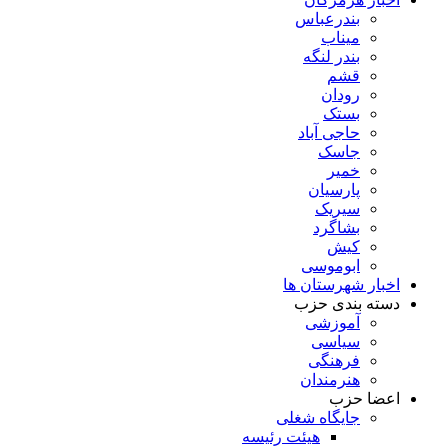
بندرعباس
میناب
بندر لنگه
قشم
رودان
بستک
حاجی آباد
جاسک
خمیر
پارسیان
سیریک
بشاگرد
کیش
ابوموسی
اخبار شهرستان ها
دسته بندی حزب
آموزشی
سیاسی
فرهنگی
هنرمندان
اعضا حزب
جایگاه شغلی
هیئت رئیسه