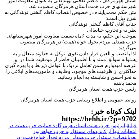
استان ههرمزگان ، کاظم گلخنی نوبندگانی به عنوان معاونت امور
شهرستانهای حزب همت استان هرمزگان منصوب شد.
متن حکم محمدپاینده در خصوص انتصاب کاظم گلخنی نوبندگانی به
شرح ذیل است:
جناب آقای کاظم گلخنی نوبندگانی
نظر به و تجارب جنابعالی
بموجب این حکم، به مدت ۶ماه بسمت معاونت امور شهرستانهای
حزب همدلی مردم تحول خواه (همت) در هرمزگان منصوب
می‌گردید.
لذا با نصب و العین قرار دادن تقوی، توکل به خداوند متعال و به
پشتوانه سوابق ممتد و با اطمینان خاطر از موفقیت شما در این
عرصه امیدوارم ضمن تعامل نزدیک با عوامل ذیربط و با بهره گیری
حداکثری از ظرفیت های موجود، وظایف و ماموریت‌های ابلاغی را
به نحو احسن و شایسته به انجام رسانید.
محمد پاینده
رئیس حزب همت استان هرمزگان
روابط عمومی و اطلاع رسانی حزب همت استان هرمزگان
لینک کوتاه خبر:
https://hehh.ir/?p=9702
قبلی
قبلی
رئیس حزب همت استان هرمزگان/ حمایت حزب همت در
انتخابات تنها از کاندیدهای مستقل به حزب خواهد بود
بعدی
انتصاب/ مسئول حزب همدلی مردم تحول خواه (همت) در