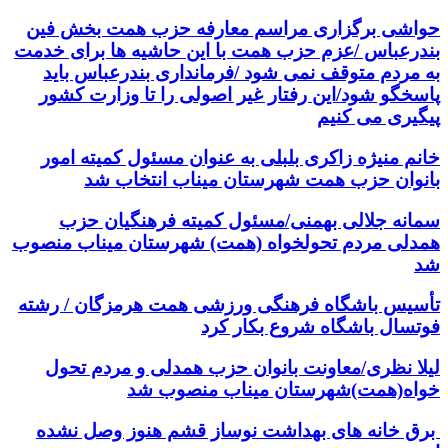
حواشی برگزاری مراسم معارفه حزب همت بخش فین
بندرعباس /عزم حزب همت با این حاشیه ها برای خدمت
به مردم متوقف نمی شود /فرمانداری بندرعباس باید
پاسخگو شود/این رفتار غیر اصولی را تا وزارت کشور
پیگیری می کنیم
خانم منیژه زاکری بلبلی به عنوان مسئول کمیته امور
بانوان حزب همت شهرستان میناب انتخاب شد
سمانه جلالی بهمنی/مسئول کمیته فرهنگیان حزب
همدلی مردم تحولخواه (همت) شهرستان میناب منصوب
شد
تأسیس باشگاه فرهنگی ورزشی همت هرمزگان / رشته
فوتسال باشگاه شروع بکار کرد
لیلا نظری/معاونت بانوان حزب همدلی و مردم تحول
خواه(همت)شهرستان میناب منصوب شد
برق خانه های بهداشت نوساز قشم هنوز وصل نشده