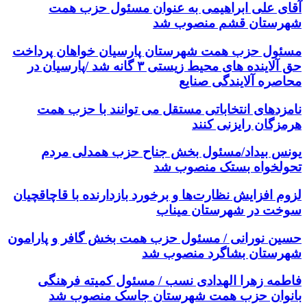
آقای علی ابراهیمی به عنوان مسئول حزب همت
شهرستان قشم منصوب شد
مسئول حزب همت شهرستان پارسیان خواهان پرداخت
حق آلاینده های محیط زیستی ۳ گانه شد /پارسیان در
محاصره آلایندگی صنایع
نامزدهای انتخاباتی مستقل می توانند با حزب همت
هرمزگان رایزنی کنند
یونس بیداد/مسئول بخش جناح حزب همدلی مردم
تحولخواه بستک منصوب شد
لزوم افزایش نظارت‌ها و برخورد بازدارنده با قاچاقچیان
سوخت در شهرستان میناب
حسین نورانی / مسئول حزب همت بخش گافر و پارامون
شهرستان بشاگرد منصوب شد
فاطمه زهرا الهدادی نسب / مسئول کمیته فرهنگی
بانوان حزب همت شهرستان جاسک منصوب شد