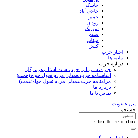
جاسک
حاجی آباد
خمیر
رودان
سیریک
قشم
میناب
کیش
اخبار حزب
بیانیه ها
درباره حزب
چارت سازمانی حزب همت استان هرمزگان
اساسنامه حزب همدلی مردم تحول خواه (همت)
مرامنامه حزب همدلی مردم تحول خواه(همت)
درباره ما
تماس با ما
پنل عضویت
جستجو
Close this search box.
اخبار هرمزگان