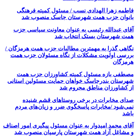
فاطمه زهرا الهدادی نسب / مسئول کمیته فرهنگی
بانوان حزب همت شهرستان جاسک منصوب شد
آقای عبدالله رئیسی به عنوان معاونت سیاسی حزب
همت شهرستان بستک انتخاب شد
نگاهی گذرا به مهمترین مطالبات حزب همت هرمزگان /
بررسی اولویت مشکلات از نگاه مسئولان حزب همت
هرمزگان
مصطفی بازه مسئول کمیته کشاورزان حزب همت
شهرستان بندرجاسک خواهان حمایت مسئولین استانی
از کشاورزان مناطق محروم شد
صدای مخابرات در برخی روستاهای قشم شنیده
نمی‌شود /مخابرات پاسخگوی ضرر و زیان‌های مردم
باشد
آقای محمد امیدوار به عنوان مسئول پیگیری امور اصناف
و مشاغل آزاد همت شهرستان پارسیان منصوب شد