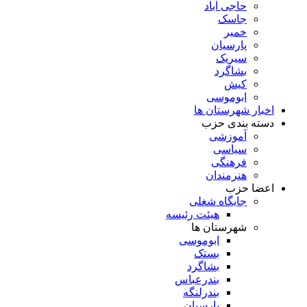
حاجی آباد
جاسک
خمیر
پارسیان
سیریک
بشاگرد
کیش
ابوموسی
اخبار شهرستان ها
دسته بندی حزب
آموزشی
سیاسی
فرهنگی
هنرمندان
اعضا حزب
جایگاه شغلی
هیئت رئیسه
شهرستان ها
ابوموسی
بستک
بشاگرد
بندرعباس
بندرلنگه
پارسیان