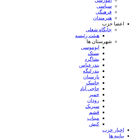
آموزشی
سیاسی
فرهنگی
هنرمندان
اعضا حزب
جایگاه شغلی
هیئت رئیسه
شهرستان ها
ابوموسی
بستک
بشاگرد
بندرعباس
بندرلنگه
پارسیان
جاسک
حاجی آباد
خمیر
رودان
سیریک
قشم
میناب
کیش
اخبار حزب
بیانیه ها