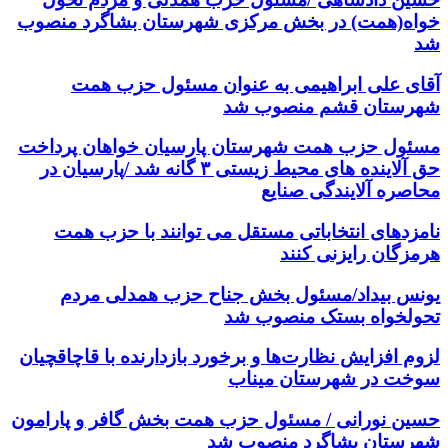
خواه(همت) در بخش مرکزی شهرستان بشاگرد منصوب
شد
آقای علی ابراهیمی به عنوان مسئول حزب همت
شهرستان قشم منصوب شد
مسئول حزب همت شهرستان پارسیان خواهان پرداخت
حق آلاینده های محیط زیستی ۳ گانه شد /پارسیان در
محاصره آلایندگی صنایع
نامزدهای انتخاباتی مستقل می توانند با حزب همت
هرمزگان رایزنی کنند
یونس بیداد/مسئول بخش جناح حزب همدلی مردم
تحولخواه بستک منصوب شد
لزوم افزایش نظارت‌ها و برخورد بازدارنده با قاچاقچیان
سوخت در شهرستان میناب
حسین نورانی / مسئول حزب همت بخش گافر و پارامون
شهرستان بشاگرد منصوب شد