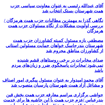
آقای عبدالله رئیسی به عنوان معاونت سیاسی حزب
همت شهرستان بستک انتخاب شد
نگاهی گذرا به مهمترین مطالبات حزب همت هرمزگان /
بررسی اولویت مشکلات از نگاه مسئولان حزب همت
هرمزگان
مصطفی بازه مسئول کمیته کشاورزان حزب همت
شهرستان بندرجاسک خواهان حمایت مسئولین استانی
از کشاورزان مناطق محروم شد
صدای مخابرات در برخی روستاهای قشم شنیده
نمی‌شود /مخابرات پاسخگوی ضرر و زیان‌های مردم
باشد
آقای محمد امیدوار به عنوان مسئول پیگیری امور اصناف
و مشاغل آزاد همت شهرستان پارسیان منصوب شد
حواشی برگزاری مراسم معارفه حزب همت بخش فین
بندرعباس /عزم حزب همت با این حاشیه ها برای خدمت