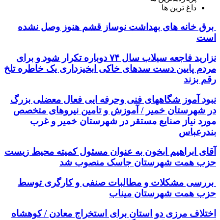
داغ ترین ها
برق خانه های بهداشت نوساز قشم هنوز وصل نشده
است
نزارید فاجعه سیلاب سال ۷۴ دوباره تکرار شود و برای
مردم پایین دست سدهای خاکی ابخیزداری یک خاطره تلخ
رقم بزند
نبود آموز شگاههای فنی وحرفه ایی فعال معضلی بزرگ
در شهرستان خمیر / آموزش و تامین نیروهای متخصص
مورد نیاز صنایع مستقر در شهرستان خمیر و غرب
بندرعباس
آقای ابراهیم ابخون به عنوان مسئول کمیته محیط زیست
حزب همت شهرستان جاسک منصوب شد
بررسی مشکلات و مطالبات صنفی و کارگری توسط
حزب همت شهرستان میناب
اختلاف مرزی دو استان برای استخراج معادن / کوهشاه