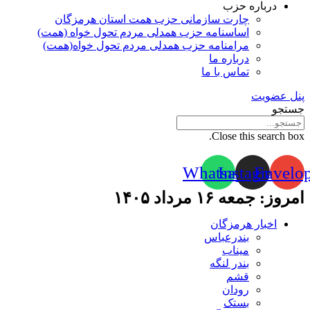
درباره حزب
چارت سازمانی حزب همت استان هرمزگان
اساسنامه حزب همدلی مردم تحول خواه (همت)
مرامنامه حزب همدلی مردم تحول خواه(همت)
درباره ما
تماس با ما
پنل عضویت
جستجو
Close this search box.
Whatsapp
Instagram
Envelo
امروز: جمعه ۱۶ مرداد ۱۴۰۵
اخبار هرمزگان
بندرعباس
میناب
بندر لنگه
قشم
رودان
بستک