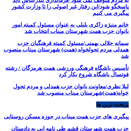
به مردم متوقف نمی شود /فرمانداری بندرعباس باید
پاسخگو شود/این رفتار غیر اصولی را تا وزارت کشور
پیگیری می کنیم
خانم منیژه زاکری بلبلی به عنوان مسئول کمیته امور
بانوان حزب همت شهرستان میناب انتخاب شد
سمانه جلالی بهمنی/مسئول کمیته فرهنگیان حزب
همدلی مردم تحولخواه (همت) شهرستان میناب منصوب
شد
تأسیس باشگاه فرهنگی ورزشی همت هرمزگان / رشته
فوتسال باشگاه شروع بکار کرد
لیلا نظری/معاونت بانوان حزب همدلی و مردم تحول
خواه(همت)شهرستان میناب منصوب شد
پربحث ترین ها
پیگیری های حزب همت میناب در حوزه مسکن روستایی
حزب همت شهرستان قشم طی نامه ایی به دادستان