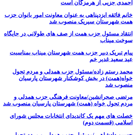
احمدی جزیی از هرمزگان است
خانم فائقه ایزدپناهی به عنوان معاونت امور بانوان حزب
همت شهرستان سیریک منصوب شد
انتقاد مسئول حزب همت از صف های طولانی در جایگاه
سوخت میناب
پیام تبریک دبیر حزب همت شهرستان میناب بمناسبت
عید سعید غدیر خم
محمد رستم زاده/مسئول حزب همدلی و مردم تحول
خواه(همت) در بخش کوشکنار شهرستان پارسیان
منصوب شد
مرتضی صحرانشین/معاونت فرهنگی حزب همدلی و
مردم تحول خواه (همت) شهرستان پارسیان منصوب شد
خصلت های مهم یک کاندیدای انتخابات مجلس شورای
اسلامی (قسمت دوم)
حسین دادشاهی /مسئول حزب همدلی و مردم تحول