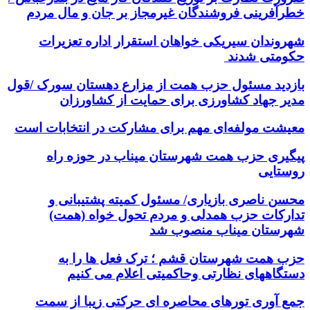
خطرآفرینی فروشندگان غیرمجاز بر جان و مال مردم
شهروندان سیریکی خواهان استقرار اداره تعزیرات
حکومتی شدند
بازدید مسئول حزب همت از مزارع دهستان سورک /قول
مدیر جهاد کشاورزی برای حمایت از کشاورزان
معیشت مولفه‌ای مهم برای مشارکت در انتخابات است
پیگیری حزب همت شهرستان میناب در حوزه راه
روستایی
محسن ناصری بازیاری/ مسئول کمیته پشتیبانی و
تدارکات حزب همدلی و مردم تحول خواه (همت)
شهرستان میناب منصوب شد
حزب همت شهرستان قشم ؛ ترک فعل ها را به
دستگاههای نظارتی وحاکمیتی اعلام می کنیم
جمع آوری تورهای محاصره ای حرکتی زیبا از سمت