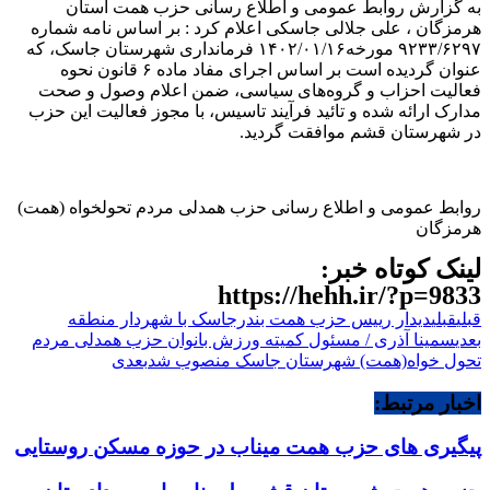
به گزارش روابط عمومی و اطلاع رسانی حزب همت استان
هرمزگان ، علی جلالی جاسکی اعلام کرد : بر اساس نامه شماره
۹۲۳۳/۶۲۹۷ مورخه۱۴۰۲/۰۱/۱۶ فرمانداری شهرستان جاسک، که
عنوان گردیده است بر اساس اجرای مفاد ماده ۶ قانون نحوه
فعالیت احزاب و گروه‌‌‌‌های سیاسی، ضمن اعلام وصول و صحت
مدارک ارائه شده و تائید فرآیند تاسیس، با مجوز فعالیت این حزب
در شهرستان قشم موافقت گردید.
روابط عمومی و اطلاع رسانی حزب همدلی مردم تحولخواه (همت)
هرمزگان
لینک کوتاه خبر:
https://hehh.ir/?p=9833
قبلی
قبلی
دیدار رییس حزب همت بندرجاسک با شهردار منطقه
بعدی
سمینا آذری / مسئول کمیته ورزش بانوان حزب همدلی مردم
تحول خواه(همت) شهرستان جاسک منصوب شد
بعدی
اخبار مرتبط:
پیگیری های حزب همت میناب در حوزه مسکن روستایی