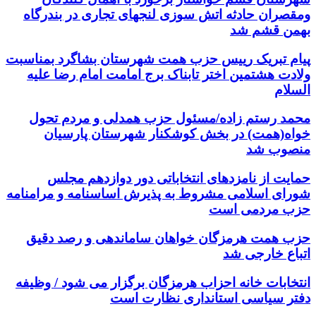
ومقصران حادثه اتش سوزی لنجهای تجاری در بندرگاه
بهمن قشم شد
پیام تبریک رییس حزب همت شهرستان بشاگرد بمناسبت
ولادت هشتمین اختر تابناک برج امامت امام رضا علیه
السلام
محمد رستم زاده/مسئول حزب همدلی و مردم تحول
خواه(همت) در بخش کوشکنار شهرستان پارسیان
منصوب شد
حمایت از نامزدهای انتخاباتی دور دوازدهم مجلس
شورای اسلامی مشروط به پذیرش اساسنامه و مرامنامه
حزب مردمی است
حزب همت هرمزگان خواهان ساماندهی و رصد دقیق
اتباع خارجی شد
انتخابات خانه احزاب هرمزگان برگزار می شود / وظیفه
دفتر سیاسی استانداری نظارت است