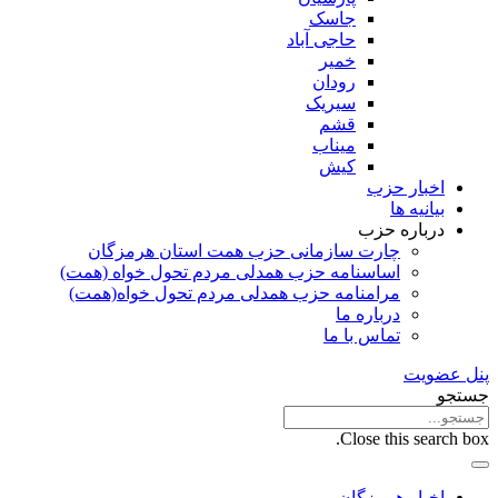
جاسک
حاجی آباد
خمیر
رودان
سیریک
قشم
میناب
کیش
اخبار حزب
بیانیه ها
درباره حزب
چارت سازمانی حزب همت استان هرمزگان
اساسنامه حزب همدلی مردم تحول خواه (همت)
مرامنامه حزب همدلی مردم تحول خواه(همت)
درباره ما
تماس با ما
پنل عضویت
جستجو
Close this search box.
اخبار هرمزگان