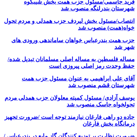
فرید جاسمی/مسئول حزب همت بخش شیبکوه
شهرستان بندرلنگه منصوب شد
انتصاب/مسئول بخش لیردف حزب همدلی و مردم تحول
خواه(همت) منصوب شد
حزب همت بندرعباس خواهان ساماندهی ورودی های
شهر شد
مساله فلسطین به مساله اصلی مسلمانان تبدیل شده/
حفظ وحدت رمز اصلی پیروزی است
آقای علی ابراهیمی به عنوان مسئول حزب همت
شهرستان قشم منصوب شد
یوسف آزادی/ مسئول کمیته معلولان حزب همدلی مردم
تحولخواه جاسک منصوب شد
جاده دو راهی فارغان نیازمند توجه است /ضرورت تجهیز
درمانگاه بخش فارغان
ضرورت نظارت بر توزیع کنندگان گاز مایع در بندرعباس /