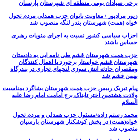
برخی صیادان بومی منطقه ای شهرستان پارسیان
زیور مرادپور / معاونت بانوان حزب همدلی مردم تحول
خواه (همت) شهرستان بندر لنگه منصوب شد
احزاب سیاسی کشور نسبت به اجرای منویات رهبری
حساس باشند
حزب همت شهرستان قشم طی نامه ایی به دادستان
شهرستان قشم خواستار برخورد با اهمال کنندگان
ومقصران حادثه اتش سوزی لنجهای تجاری در بندرگاه
بهمن قشم شد
پیام تبریک رییس حزب همت شهرستان بشاگرد بمناسبت
ولادت هشتمین اختر تابناک برج امامت امام رضا علیه
السلام
محمد رستم زاده/مسئول حزب همدلی و مردم تحول
خواه(همت) در بخش کوشکنار شهرستان پارسیان
منصوب شد