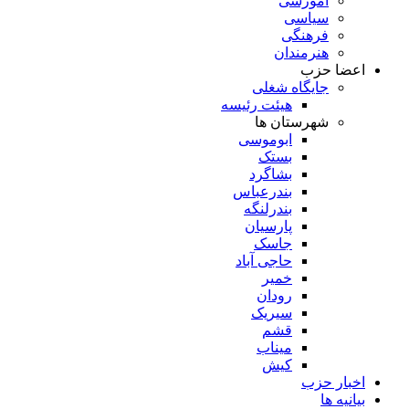
آموزشی
سیاسی
فرهنگی
هنرمندان
اعضا حزب
جایگاه شغلی
هیئت رئیسه
شهرستان ها
ابوموسی
بستک
بشاگرد
بندرعباس
بندرلنگه
پارسیان
جاسک
حاجی آباد
خمیر
رودان
سیریک
قشم
میناب
کیش
اخبار حزب
بیانیه ها