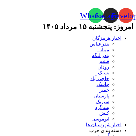
Whatsapp
Instagram
Envelo
امروز: پنجشنبه ۱۵ مرداد ۱۴۰۵
اخبار هرمزگان
بندرعباس
میناب
بندر لنگه
قشم
رودان
بستک
حاجی آباد
جاسک
خمیر
پارسیان
سیریک
بشاگرد
کیش
ابوموسی
اخبار شهرستان ها
دسته بندی حزب