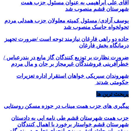
آقای علی ابراهیمی به عنوان مسئول حزب همت
شهرستان قشم منصوب شد
یوسف آزادی/ مسئول کمیته معلولان حزب همدلی مردم
تحولخواه جاسک منصوب شد
جاده دو راهی فارغان نیازمند توجه است /ضرورت تجهیز
درمانگاه بخش فارغان
ضرورت نظارت بر توزیع کنندگان گاز مایع در بندرعباس /
خطرآفرینی فروشندگان غیرمجاز بر جان و مال مردم
شهروندان سیریکی خواهان استقرار اداره تعزیرات
حکومتی شدند
پربحث ترین ها
پیگیری های حزب همت میناب در حوزه مسکن روستایی
حزب همت شهرستان قشم طی نامه ایی به دادستان
شهرستان قشم خواستار برخورد با اهمال کنندگان
ومقصران حادثه اتش سوزی لنجهای تجاری در بندرگاه