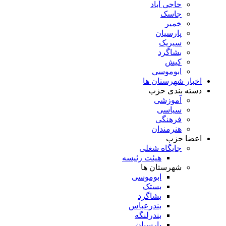
حاجی آباد
جاسک
خمیر
پارسیان
سیریک
بشاگرد
کیش
ابوموسی
اخبار شهرستان ها
دسته بندی حزب
آموزشی
سیاسی
فرهنگی
هنرمندان
اعضا حزب
جایگاه شغلی
هیئت رئیسه
شهرستان ها
ابوموسی
بستک
بشاگرد
بندرعباس
بندرلنگه
پارسیان