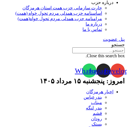
درباره حزب
چارت سازمانی حزب همت استان هرمزگان
اساسنامه حزب همدلی مردم تحول خواه (همت)
مرامنامه حزب همدلی مردم تحول خواه(همت)
درباره ما
تماس با ما
پنل عضویت
جستجو
Close this search box.
Whatsapp
Instagram
Envelo
امروز: پنجشنبه ۱۵ مرداد ۱۴۰۵
اخبار هرمزگان
بندرعباس
میناب
بندر لنگه
قشم
رودان
بستک