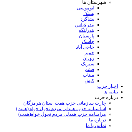
شهرستان ها
ابوموسی
بستک
بشاگرد
بندرعباس
بندرلنگه
پارسیان
جاسک
حاجی آباد
خمیر
رودان
سیریک
قشم
میناب
کیش
اخبار حزب
بیانیه ها
درباره حزب
چارت سازمانی حزب همت استان هرمزگان
اساسنامه حزب همدلی مردم تحول خواه (همت)
مرامنامه حزب همدلی مردم تحول خواه(همت)
درباره ما
تماس با ما