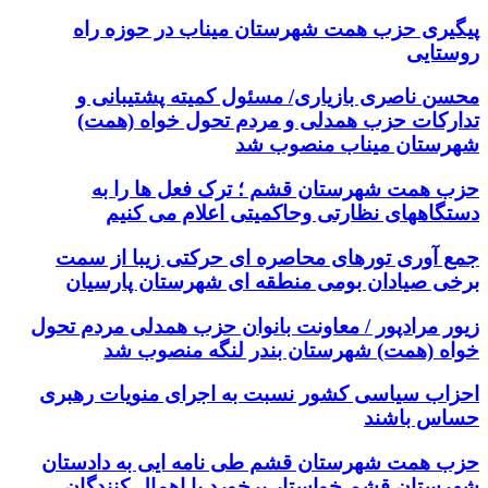
پیگیری حزب همت شهرستان میناب در حوزه راه
روستایی
محسن ناصری بازیاری/ مسئول کمیته پشتیبانی و
تدارکات حزب همدلی و مردم تحول خواه (همت)
شهرستان میناب منصوب شد
حزب همت شهرستان قشم ؛ ترک فعل ها را به
دستگاههای نظارتی وحاکمیتی اعلام می کنیم
جمع آوری تورهای محاصره ای حرکتی زیبا از سمت
برخی صیادان بومی منطقه ای شهرستان پارسیان
زیور مرادپور / معاونت بانوان حزب همدلی مردم تحول
خواه (همت) شهرستان بندر لنگه منصوب شد
احزاب سیاسی کشور نسبت به اجرای منویات رهبری
حساس باشند
حزب همت شهرستان قشم طی نامه ایی به دادستان
شهرستان قشم خواستار برخورد با اهمال کنندگان