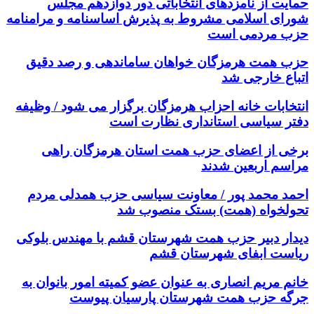
حمایت از نامزدهای انتخاباتی دور دوازدهم مجلس
شورای اسلامی مشروط به پذیرش اساسنامه و مرامنامه
حزب مردمی است
حزب همت هرمزگان خواهان ساماندهی و رصد دقیق
اتباع خارجی شد
انتخابات خانه احزاب هرمزگان برگزار می شود / وظیفه
دفتر سیاسی استانداری نظارت است
برخی از اعضای حزب همت استان هرمزگان راهی
مراسم اربعین شدند
احمد محمد پور / معاونت سیاسی حزب همدلی مردم
تحولخواه (همت) بستک منصوب شد
دیدار دبیر حزب همت شهرستان قشم با مهندس بلوکی
ریاست ابفای شهرستان قشم
خانم مریم انصاری به عنوان عضو کمیته امور بانوان به
جرگه حزب همت شهرستان پارسیان پیوست