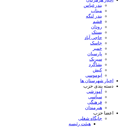
بندرعباس
میناب
بندر لنگه
قشم
رودان
بستک
حاجی آباد
جاسک
خمیر
پارسیان
سیریک
بشاگرد
کیش
ابوموسی
اخبار شهرستان ها
دسته بندی حزب
آموزشی
سیاسی
فرهنگی
هنرمندان
اعضا حزب
جایگاه شغلی
هیئت رئیسه