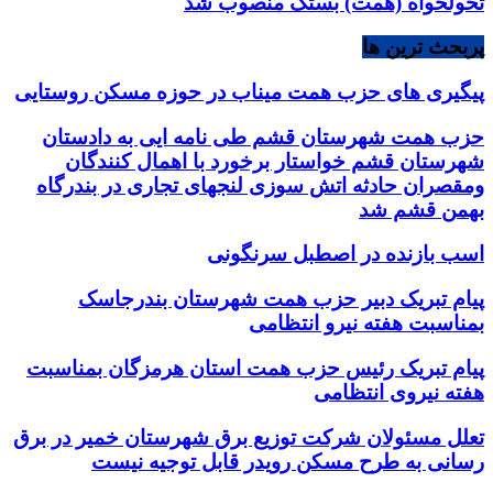
تحولخواه (همت) بستک منصوب شد
پربحث ترین ها
پیگیری های حزب همت میناب در حوزه مسکن روستایی
حزب همت شهرستان قشم طی نامه ایی به دادستان
شهرستان قشم خواستار برخورد با اهمال کنندگان
ومقصران حادثه اتش سوزی لنجهای تجاری در بندرگاه
بهمن قشم شد
اسب بازنده در اصطبل سرنگونی
پیام تبریک دبیر حزب همت شهرستان بندرجاسک
بمناسبت هفته نیرو انتظامی
پیام تبریک رئیس حزب همت استان هرمزگان بمناسبت
هفته نیروی انتظامی
تعلل مسئولان شرکت توزیع برق شهرستان خمیر در برق
رسانی به طرح مسکن رویدر قابل توجیه نیست