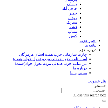
جاسک
حاجی آباد
خمیر
رودان
سیریک
قشم
میناب
کیش
اخبار حزب
بیانیه ها
درباره حزب
چارت سازمانی حزب همت استان هرمزگان
اساسنامه حزب همدلی مردم تحول خواه (همت)
مرامنامه حزب همدلی مردم تحول خواه(همت)
درباره ما
تماس با ما
پنل عضویت
جستجو
Close this search box.
اخبار هرمزگان