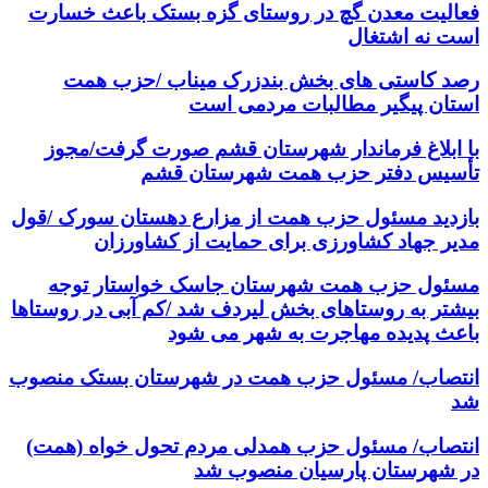
فعالیت معدن گچ در روستای گزه بستک باعث خسارت
است نه اشتغال
رصد کاستی های بخش بندزرک میناب /حزب همت
استان پیگیر مطالبات مردمی است
با ابلاغ فرماندار شهرستان قشم صورت گرفت/مجوز
تأسیس دفتر حزب همت شهرستان قشم
بازدید مسئول حزب همت از مزارع دهستان سورک /قول
مدیر جهاد کشاورزی برای حمایت از کشاورزان
مسئول حزب همت شهرستان جاسک خواستار توجه
بیشتر به روستاهای بخش لیردف شد /کم آبی در روستاها
باعث پدیده مهاجرت به شهر می شود
انتصاب/ مسئول حزب همت در شهرستان بستک منصوب
شد
انتصاب/ مسئول حزب همدلی مردم تحول خواه (همت)
در شهرستان پارسیان منصوب شد