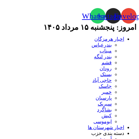
Whatsapp
Instagram
Envelo
امروز: پنجشنبه ۱۵ مرداد ۱۴۰۵
اخبار هرمزگان
بندرعباس
میناب
بندر لنگه
قشم
رودان
بستک
حاجی آباد
جاسک
خمیر
پارسیان
سیریک
بشاگرد
کیش
ابوموسی
اخبار شهرستان ها
دسته بندی حزب