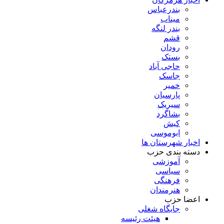
بندرعباس
میناب
بندر لنگه
قشم
رودان
بستک
حاجی آباد
جاسک
خمیر
پارسیان
سیریک
بشاگرد
کیش
ابوموسی
اخبار شهرستان ها
دسته بندی حزب
آموزشی
سیاسی
فرهنگی
هنرمندان
اعضا حزب
جایگاه شغلی
هیئت رئیسه