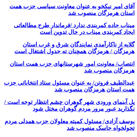
آقای امیر نیکخو به عنوان معاونت سیاسی حزب همت
استان هرمزگان منصوب شد
میناب جاده کمربندی ندارد /فرماندار طرح مطالعاتی
ایجاد کمربندی میناب در حال تدوین است
گلایه از ناکارآمدی نمایندگان شرق و غرب استان
هرمزگان / هرمزگان همچنان ته جدول اشتغال است
انتصاب/ معاونت امور شهرستانهای حزب همت استان
هرمزگان منصوب شد
عبدالطیف فروتن/ به عنوان مسئول ستاد انتخاباتی حزب
همت استان هرمزگان منصوب شد
پل آبنمای ورودی شهر گوهران چشم انتظار توجه است /
نگذارید عبور مرور مردم گوهران مختل شود
یوسف آزادی/ مسئول کمیته معلولان حزب همدلی مردم
تحولخواه جاسک منصوب شد