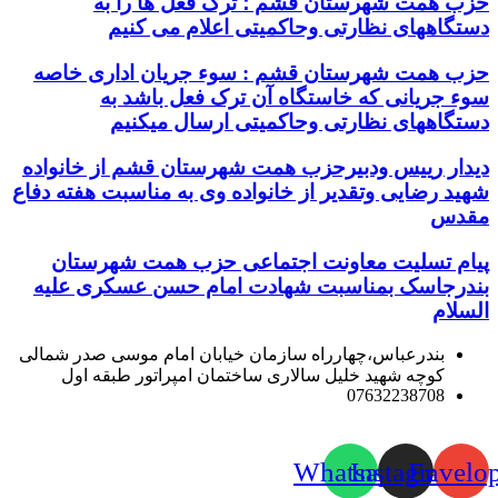
حزب همت شهرستان قشم ؛ ترک فعل ها را به
دستگاههای نظارتی وحاکمیتی اعلام می کنیم
حزب همت شهرستان قشم : سوء جریان اداری خاصه
سوء جریانی که خاستگاه آن ترک فعل باشد به
دستگاههای نظارتی وحاکمیتی ارسال میکنیم
دیدار رییس ودبیرحزب همت شهرستان قشم از خانواده
شهید رضایی وتقدیر از خانواده وی به مناسبت هفته دفاع
مقدس
پیام تسلیت معاونت اجتماعی حزب همت شهرستان
بندرجاسک بمناسبت شهادت امام حسن عسکری علیه
السلام
بندرعباس،چهارراه سازمان خیابان امام موسی صدر شمالی
کوچه شهید خلیل سالاری ساختمان امپراتور طبقه اول
07632238708
Whatsapp
Instagram
Envelo