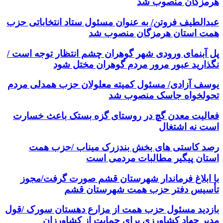
هرمزگان منصوب شد
عبدالطیف فروتن/ به عنوان مسئول ستاد انتخاباتی حزب
همت استان هرمزگان منصوب شد
پل آبنمای ورودی شهر گوهران چشم انتظار توجه است /
نگذارید عبور مرور مردم گوهران مختل شود
یوسف آزادی/ مسئول کمیته معلولان حزب همدلی مردم
تحولخواه جاسک منصوب شد
فعالیت معدن گچ در روستای گزه بستک باعث خسارت
است نه اشتغال
رصد کاستی های بخش بندزرک میناب /حزب همت
استان پیگیر مطالبات مردمی است
با ابلاغ فرماندار شهرستان قشم صورت گرفت/مجوز
تأسیس دفتر حزب همت شهرستان قشم
بازدید مسئول حزب همت از مزارع دهستان سورک /قول
مدیر جهاد کشاورزی برای حمایت از کشاورزان