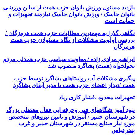
بازدید مسئول ورزش بانوان حزب همت از سالن ورزشی
بانوان جاسک / ورزش بانوان جاسک نیازمند تجهیزات و
حمایت است
نگاهی گذرا به مهمترین مطالبات حزب همت هرمزگان /
بررسی اولویت مشکلات از نگاه مسئولان حزب همت
هرمزگان
ابراهیم مرادی زاده / معاونت سیاسی حزب همدلی مردم
تحولخواه (همت) بشاگرد منصوب شد
پیگیری مشکلات آب روستاهای بشاگرد توسط حزب
همت /دیدار اعضای حزب همت با مدیر آبفای بشاگرد
تجهیزات محدود ،فشار کاری زیاد
نبود آموز شگاههای فنی وحرفه ایی فعال معضلی بزرگ
در شهرستان خمیر / آموزش و تامین نیروهای متخصص
مورد نیاز صنایع مستقر در شهرستان خمیر و غرب
بندرعباس