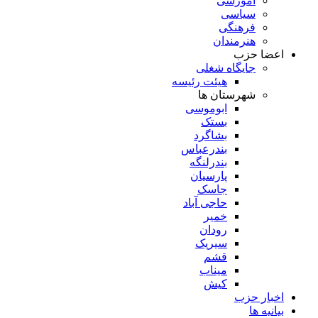
آموزشی
سیاسی
فرهنگی
هنرمندان
اعضا حزب
جایگاه شغلی
هیئت رئیسه
شهرستان ها
ابوموسی
بستک
بشاگرد
بندرعباس
بندرلنگه
پارسیان
جاسک
حاجی آباد
خمیر
رودان
سیریک
قشم
میناب
کیش
اخبار حزب
بیانیه ها