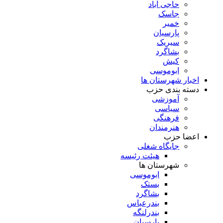
حاجی آباد
جاسک
خمیر
پارسیان
سیریک
بشاگرد
کیش
ابوموسی
اخبار شهرستان ها
دسته بندی حزب
آموزشی
سیاسی
فرهنگی
هنرمندان
اعضا حزب
جایگاه شغلی
هیئت رئیسه
شهرستان ها
ابوموسی
بستک
بشاگرد
بندرعباس
بندرلنگه
پارسیان