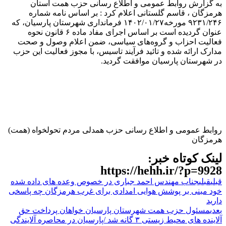
به گزارش روابط عمومی و اطلاع رسانی حزب همت استان
هرمزگان ، قاسم گلستانی اعلام کرد : بر اساس نامه شماره
۹۲۳١/٢۴۶ مورخه۱۴۰۲/۰۱/٢٧ فرمانداری شهرستان پارسیان، که
عنوان گردیده است بر اساس اجرای مفاد ماده ۶ قانون نحوه
فعالیت احزاب و گروه‌‌‌‌های سیاسی، ضمن اعلام وصول و صحت
مدارک ارائه شده و تائید فرآیند تاسیس، با مجوز فعالیت این حزب
در شهرستان پارسیان موافقت گردید.
روابط عمومی و اطلاع رسانی حزب همدلی مردم تحولخواه (همت)
هرمزگان
لینک کوتاه خبر:
https://hehh.ir/?p=9928
قبلی
قبلی
جناب مهندس احمد جباری در خصوص وعده های داده شده
خود مبنی بر پوشش هوایی امدادی برای غرب هرمزگان چه پاسخی
دارید
بعدی
مسئول حزب همت شهرستان پارسیان خواهان پرداخت حق
آلاینده های محیط زیستی ۳ گانه شد /پارسیان در محاصره آلایندگی