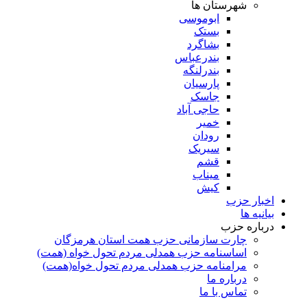
شهرستان ها
ابوموسی
بستک
بشاگرد
بندرعباس
بندرلنگه
پارسیان
جاسک
حاجی آباد
خمیر
رودان
سیریک
قشم
میناب
کیش
اخبار حزب
بیانیه ها
درباره حزب
چارت سازمانی حزب همت استان هرمزگان
اساسنامه حزب همدلی مردم تحول خواه (همت)
مرامنامه حزب همدلی مردم تحول خواه(همت)
درباره ما
تماس با ما