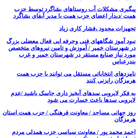
پیگیری مشکلات آب روستاهای بشاگرد توسط حزب
همت /دیدار اعضای حزب همت با مدیر آبفای بشاگرد
تجهیزات محدود ،فشار کاری زیاد
نبود آموز شگاههای فنی وحرفه ایی فعال معضلی بزرگ
در شهرستان خمیر / آموزش و تامین نیروهای متخصص
مورد نیاز صنایع مستقر در شهرستان خمیر و غرب
بندرعباس
نامزدهای انتخاباتی مستقل می توانند با حزب همت
هرمزگان رایزنی کنند
به فکر لایروبی سدهای آبخیز داری جاسک باشید /عدم
لایروبی سدها باعث خسارت می شود
روز جهانی مساجد / معاونت فرهنگی / حزب همت استان
هرمزگان
احمد محمد پور / معاونت سیاسی حزب همدلی مردم