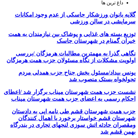
داغ ترین ها
گلایه بانوان ورزشکار جاسکی از عدم وجود امکانات
سرمایشی در سالن ورزشی
توزیع بسته های غذایی و پوشاک بین نیازمندان به همت
خیران گمنام در شهرستان جاسک
نگاهی گذرا به مهمترین مطالبات هرمزگان /بررسی
اولویت مشکلات از نگاه مسئولان حزب همت هرمزگان
یونس بیداد/مسئول بخش جناح حزب همدلی مردم
تحولخواه بستک منصوب شد
نشست حزب همت شهرستان میناب برگزار شد /اعطای
احکام رسمی به اعضای حزب همت شهرستان میناب
حزب همت شهرستان قشم طی نامه ایی به دادستان
شهرستان قشم خواستار برخورد با اهمال کنندگان
ومقصران حادثه اتش سوزی لنجهای تجاری در بندرگاه
بهمن قشم شد