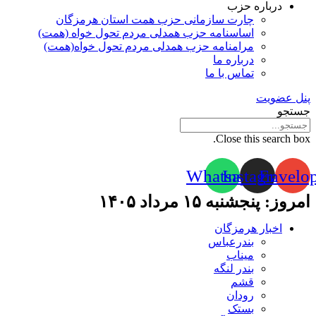
درباره حزب
چارت سازمانی حزب همت استان هرمزگان
اساسنامه حزب همدلی مردم تحول خواه (همت)
مرامنامه حزب همدلی مردم تحول خواه(همت)
درباره ما
تماس با ما
پنل عضویت
جستجو
Close this search box.
Whatsapp
Instagram
Envelo
امروز: پنجشنبه ۱۵ مرداد ۱۴۰۵
اخبار هرمزگان
بندرعباس
میناب
بندر لنگه
قشم
رودان
بستک