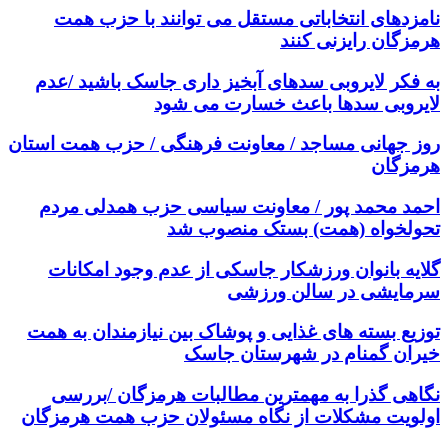
نامزدهای انتخاباتی مستقل می توانند با حزب همت
هرمزگان رایزنی کنند
به فکر لایروبی سدهای آبخیز داری جاسک باشید /عدم
لایروبی سدها باعث خسارت می شود
روز جهانی مساجد / معاونت فرهنگی / حزب همت استان
هرمزگان
احمد محمد پور / معاونت سیاسی حزب همدلی مردم
تحولخواه (همت) بستک منصوب شد
گلایه بانوان ورزشکار جاسکی از عدم وجود امکانات
سرمایشی در سالن ورزشی
توزیع بسته های غذایی و پوشاک بین نیازمندان به همت
خیران گمنام در شهرستان جاسک
نگاهی گذرا به مهمترین مطالبات هرمزگان /بررسی
اولویت مشکلات از نگاه مسئولان حزب همت هرمزگان