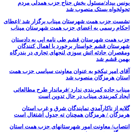
یونس بیداد/مسئول بخش جناح حزب همدلی مردم
تحولخواه بستک منصوب شد
نشست حزب همت شهرستان میناب برگزار شد /اعطای
احکام رسمی به اعضای حزب همت شهرستان میناب
حزب همت شهرستان قشم طی نامه ایی به دادستان
شهرستان قشم خواستار برخورد با اهمال کنندگان
ومقصران حادثه اتش سوزی لنجهای تجاری در بندرگاه
بهمن قشم شد
آقای امیر نیکخو به عنوان معاونت سیاسی حزب همت
استان هرمزگان منصوب شد
میناب جاده کمربندی ندارد /فرماندار طرح مطالعاتی
ایجاد کمربندی میناب در حال تدوین است
گلایه از ناکارآمدی نمایندگان شرق و غرب استان
هرمزگان / هرمزگان همچنان ته جدول اشتغال است
انتصاب/ معاونت امور شهرستانهای حزب همت استان