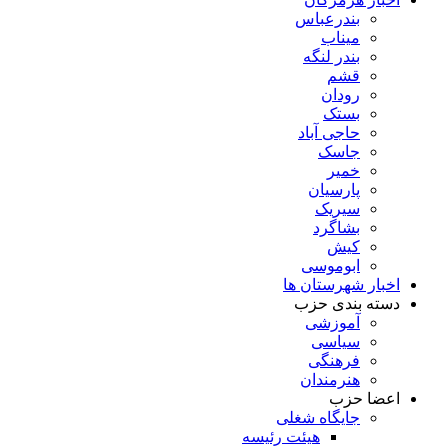
بندرعباس
میناب
بندر لنگه
قشم
رودان
بستک
حاجی آباد
جاسک
خمیر
پارسیان
سیریک
بشاگرد
کیش
ابوموسی
اخبار شهرستان ها
دسته بندی حزب
آموزشی
سیاسی
فرهنگی
هنرمندان
اعضا حزب
جایگاه شغلی
هیئت رئیسه