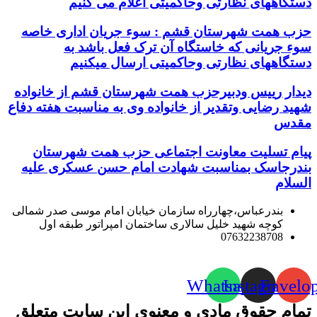
دستگاههای نظارتی وحاکمیتی اعلام می کنیم
حزب همت شهرستان قشم : سوء جریان اداری خاصه
سوء جریانی که خاستگاه آن ترک فعل باشد به
دستگاههای نظارتی وحاکمیتی ارسال میکنیم
دیدار رییس ودبیرحزب همت شهرستان قشم از خانواده
شهید رضایی وتقدیر از خانواده وی به مناسبت هفته دفاع
مقدس
پیام تسلیت معاونت اجتماعی حزب همت شهرستان
بندرجاسک بمناسبت شهادت امام حسن عسکری علیه
السلام
بندرعباس،چهارراه سازمان خیابان امام موسی صدر شمالی
کوچه شهید خلیل سالاری ساختمان امپراتور طبقه اول
07632238708
Whatsapp
Instagram
Envelo
تمام حقوق مادی و معنوی این سایت متعلق