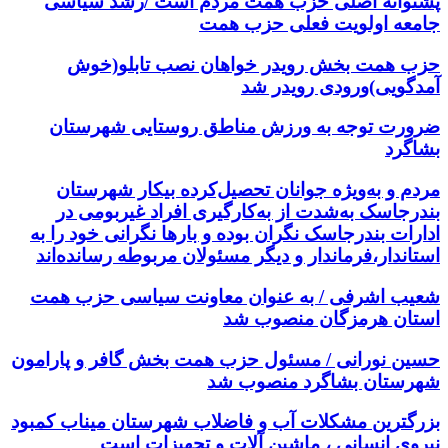
پشتوانه اصلی حزب همت مردم است /رشد سیاسی
جامعه اولویت فعلی حزب همت
حزب همت بخش رویدر خواهان نصب تابلو(خوش
آمدگویی)ورودی رویدر شد
ضرورت توجه به ورزش مناطق روستایی شهرستان
بشاگرد
مردم و به‌ویژه جوانان تحصیل‌کرده بیکار شهرستان
بندرجاسک به‌شدت از به‌کارگیری افراد غیربومی در
ادارات بندرجاسک نگران بوده و بارها نگرانی خود را به
استاندار،فرماندار و دیگر مسئولان مربوطه رسانده‌اند
شعیب اشرفی / به عنوان معاونت سیاسی حزب همت
استان هرمزگان منصوب شد
حسین نورانی / مسئول حزب همت بخش گافر و پارامون
شهرستان بشاگرد منصوب شد
بزرگترین مشکلات آب و فاضلاب شهرستان میناب کمبود
نیروی انسانی ، ماشین آلات و تجهیزات است