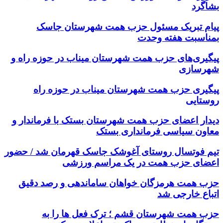
بشاگرد
پیام تبریک مسئول حزب همت شهرستان جاسک
بمناسبت هفته وحدت
پیگیری‌های حزب همت شهرستان میناب در حوزه راه و
شهرسازی
پیگیری حزب همت شهرستان میناب در حوزه راه
روستایی
دیدار اعضای حزب همت شهرستان بستک با فرماندار و
معاون سیاسی فرمانداری بستک
تیم فوتسال روستای آغوشک جاسک قهرمان شد / حضور
اعضای حزب همت در یک مراسم ورزشی
حزب همت هرمزگان خواهان ساماندهی و رصد دقیق
اتباع خارجی شد
حزب همت شهرستان قشم ؛ ترک فعل ها را به