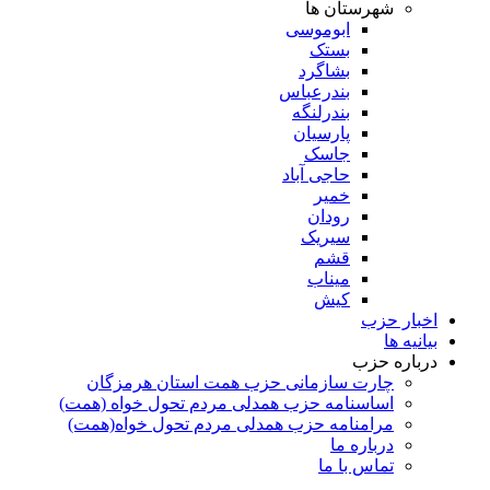
شهرستان ها
ابوموسی
بستک
بشاگرد
بندرعباس
بندرلنگه
پارسیان
جاسک
حاجی آباد
خمیر
رودان
سیریک
قشم
میناب
کیش
اخبار حزب
بیانیه ها
درباره حزب
چارت سازمانی حزب همت استان هرمزگان
اساسنامه حزب همدلی مردم تحول خواه (همت)
مرامنامه حزب همدلی مردم تحول خواه(همت)
درباره ما
تماس با ما