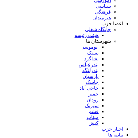
آموزشی
سیاسی
فرهنگی
هنرمندان
اعضا حزب
جایگاه شغلی
هیئت رئیسه
شهرستان ها
ابوموسی
بستک
بشاگرد
بندرعباس
بندرلنگه
پارسیان
جاسک
حاجی آباد
خمیر
رودان
سیریک
قشم
میناب
کیش
اخبار حزب
بیانیه ها