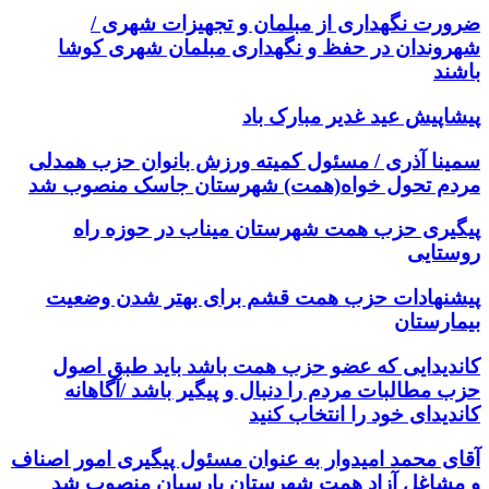
ضرورت نگهداری از مبلمان و تجهیزات شهری /
شهروندان در حفظ و نگهداری مبلمان شهری کوشا
باشند
پیشاپیش عید غدیر مبارک باد
سمینا آذری / مسئول کمیته ورزش بانوان حزب همدلی
مردم تحول خواه(همت) شهرستان جاسک منصوب شد
پیگیری حزب همت شهرستان میناب در حوزه راه
روستایی
پیشنهادات حزب همت قشم برای بهتر شدن وضعیت
بیمارستان
کاندیدایی که عضو حزب همت باشد باید طبق اصول
حزب مطالبات مردم را دنبال و پیگیر باشد /آگاهانه
کاندیدای خود را انتخاب کنید
آقای محمد امیدوار به عنوان مسئول پیگیری امور اصناف
و مشاغل آزاد همت شهرستان پارسیان منصوب شد