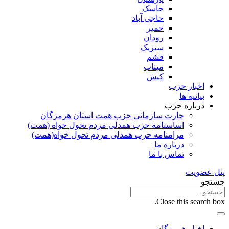
جاسک
حاجی آباد
خمیر
رودان
سیریک
قشم
میناب
کیش
اخبار حزب
بیانیه ها
درباره حزب
چارت سازمانی حزب همت استان هرمزگان
اساسنامه حزب همدلی مردم تحول خواه (همت)
مرامنامه حزب همدلی مردم تحول خواه(همت)
درباره ما
تماس با ما
پنل عضویت
جستجو
Close this search box.
اخبار هرمزگان