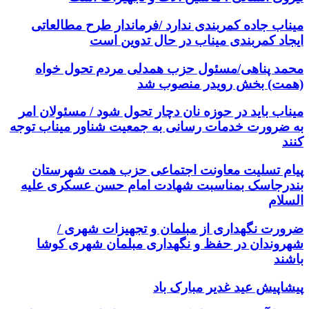
میناب جاده کمربندی ندارد /فرماندار طرح مطالعاتی
ایجاد کمربندی میناب در حال تدوین است
محمد پناهی/مسئول حزب همدلی مردم تحول خواه
(همت) بخش رویدر منصوب شد
میناب باید در حوزه نان دچار تحول شود / مسئولان امر
به ضرورت خدمات رسانی به جمعیت شناور میناب توجه
کنند
پیام تسلیت معاونت اجتماعی حزب همت شهرستان
بندرجاسک بمناسبت شهادت امام حسن عسکری علیه
السلام
ضرورت نگهداری از مبلمان و تجهیزات شهری /
شهروندان در حفظ و نگهداری مبلمان شهری کوشا
باشند
پیشاپیش عید غدیر مبارک باد