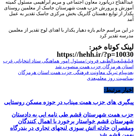
عبدالفتاح دریانورد معاون اجتماعی و مریم ابراهیمی مسئول کمیته
آموزش و پرورش حزب همت شهرستان جاسک از معلمین روستای
یکدار از توابع دهستان گابریک بخش مرکزی جاسک تقدیر به عمل
آمد
در این مراسم خانم بازه دهیار یکدار با اهدای لوح تقدیر از معلمین
مدرسه تقدیر کرد
لینک کوتاه خبر:
https://hehh.ir/?p=10030
قبلی
قبلی
عبدالطیف فروتن/مسئول امور هماهنگی ستاد انتخاباتی غرب
استان هرمزگان حزب همت منصوب شد
بعدی
پیام تبریک معاونت فرهنگی حزب همت استان هرمزگان
بمناسبت روز معلم
بعدی
اخبار مرتبط:
پیگیری های حزب همت میناب در حوزه مسکن روستایی
حزب همت شهرستان قشم طی نامه ایی به دادستان
شهرستان قشم خواستار برخورد با اهمال کنندگان
ومقصران حادثه اتش سوزی لنجهای تجاری در بندرگاه
بهمن قشم شد