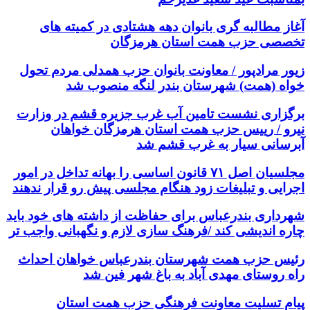
آغاز مطالبه گری بانوان دهه هشتادی در کمیته های
تخصصی حزب همت استان هرمزگان
زیور مرادپور / معاونت بانوان حزب همدلی مردم تحول
خواه (همت) شهرستان بندر لنگه منصوب شد
برگزاری نشست تامین آب غرب جزیره قشم در وزارت
نیرو / رییس حزب همت استان هرمزگان خواهان
آبرسانی سیار به غرب قشم شد
مجلسیان اصل ۷۱ قانون اساسی را بهانه تداخل در امور
اجرایی و تبلیغات زود هنگام مجلسی پیش رو قرار ندهند
شهرداری بندرعباس برای حفاظت از داشته های خود باید
چاره اندیشی کند /فرهنگ سازی لازم و نگهبانی واجب تر
رئیس حزب همت شهرستان بندرعباس خواهان احداث
راه روستای مهدی آباد به باغ شهر فین شد
پیام تسلیت معاونت فرهنگی حزب همت استان