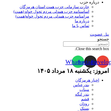
درباره حزب
چارت سازمانی حزب همت استان هرمزگان
اساسنامه حزب همدلی مردم تحول خواه (همت)
مرامنامه حزب همدلی مردم تحول خواه(همت)
درباره ما
تماس با ما
پنل عضویت
جستجو
Close this search box.
Whatsapp
Instagram
Envelo
امروز: یکشنبه ۱۸ مرداد ۱۴۰۵
اخبار هرمزگان
بندرعباس
میناب
بندر لنگه
قشم
رودان
بستک