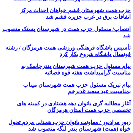
حزب همت شهرستان قشم خواهان احداث مرکز
اتفاقات برق در غرب جزیره قشم شد
انتصاب/ مسئول حزب همت در شهرستان بستک منصوب
شد
تأسیس باشگاه فرهنگی ورزشی همت هرمزگان / رشته
فوتسال باشگاه شروع بکار کرد
پیام مسئول حزب همت شهرستان بندرجاسک به
مناسبت گرامیداشت هفته قوه قضائیه
پیام تبریک مسئول حزب همت شهرستان میناب
بمناسبت عید سعید غدیرخم
آغاز مطالبه گری بانوان دهه هشتادی در کمیته های
تخصصی حزب همت استان هرمزگان
زیور مرادپور / معاونت بانوان حزب همدلی مردم تحول
خواه (همت) شهرستان بندر لنگه منصوب شد