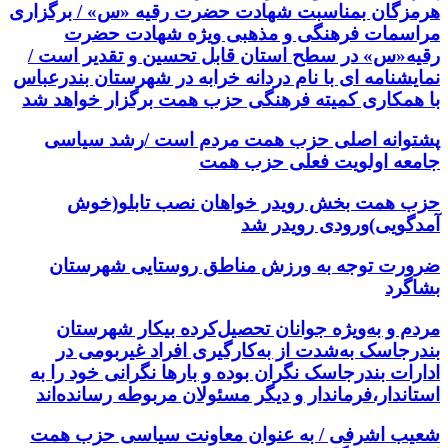
هرمزگان بمناسبت شهادت حضرت رقیه «س» / برگزاری
مراسمات فرهنگی و مذهبی ویژه شهادت حضرت
رقیه«س» در سطح استان قابل تحسین و تقدیر است /
نمایشنامه ای با نام دردانه خرابه در شهرستان بندرعباس
با همکاری کمیته فرهنگی حزب همت برگزار خواهد شد
پشتوانه اصلی حزب همت مردم است /رشد سیاسی
جامعه اولویت فعلی حزب همت
حزب همت بخش رویدر خواهان نصب تابلو(خوش
آمدگویی)ورودی رویدر شد
ضرورت توجه به ورزش مناطق روستایی شهرستان
بشاگرد
مردم و به‌ویژه جوانان تحصیل‌کرده بیکار شهرستان
بندرجاسک به‌شدت از به‌کارگیری افراد غیربومی در
ادارات بندرجاسک نگران بوده و بارها نگرانی خود را به
استاندار،فرماندار و دیگر مسئولان مربوطه رسانده‌اند
شعیب اشرفی / به عنوان معاونت سیاسی حزب همت