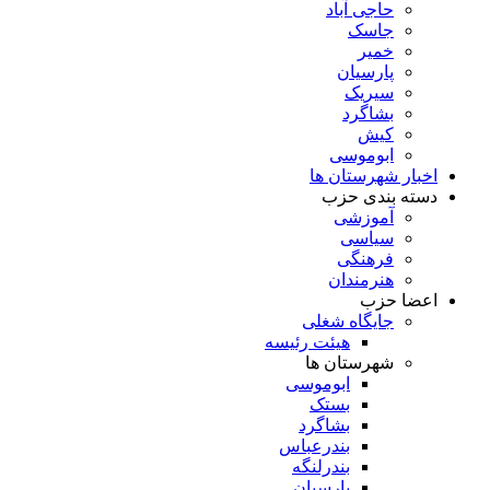
حاجی آباد
جاسک
خمیر
پارسیان
سیریک
بشاگرد
کیش
ابوموسی
اخبار شهرستان ها
دسته بندی حزب
آموزشی
سیاسی
فرهنگی
هنرمندان
اعضا حزب
جایگاه شغلی
هیئت رئیسه
شهرستان ها
ابوموسی
بستک
بشاگرد
بندرعباس
بندرلنگه
پارسیان