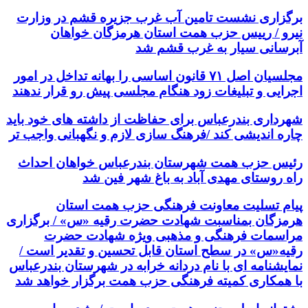
برگزاری نشست تامین آب غرب جزیره قشم در وزارت
نیرو / رییس حزب همت استان هرمزگان خواهان
آبرسانی سیار به غرب قشم شد
مجلسیان اصل ۷۱ قانون اساسی را بهانه تداخل در امور
اجرایی و تبلیغات زود هنگام مجلسی پیش رو قرار ندهند
شهرداری بندرعباس برای حفاظت از داشته های خود باید
چاره اندیشی کند /فرهنگ سازی لازم و نگهبانی واجب تر
رئیس حزب همت شهرستان بندرعباس خواهان احداث
راه روستای مهدی آباد به باغ شهر فین شد
پیام تسلیت معاونت فرهنگی حزب همت استان
هرمزگان بمناسبت شهادت حضرت رقیه «س» / برگزاری
مراسمات فرهنگی و مذهبی ویژه شهادت حضرت
رقیه«س» در سطح استان قابل تحسین و تقدیر است /
نمایشنامه ای با نام دردانه خرابه در شهرستان بندرعباس
با همکاری کمیته فرهنگی حزب همت برگزار خواهد شد