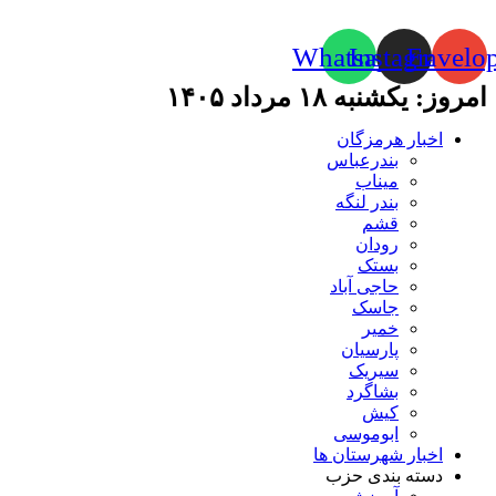
Whatsapp
Instagram
Envelo
امروز: یکشنبه ۱۸ مرداد ۱۴۰۵
اخبار هرمزگان
بندرعباس
میناب
بندر لنگه
قشم
رودان
بستک
حاجی آباد
جاسک
خمیر
پارسیان
سیریک
بشاگرد
کیش
ابوموسی
اخبار شهرستان ها
دسته بندی حزب