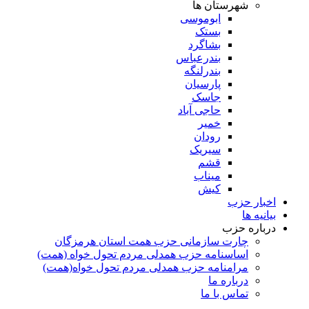
شهرستان ها
ابوموسی
بستک
بشاگرد
بندرعباس
بندرلنگه
پارسیان
جاسک
حاجی آباد
خمیر
رودان
سیریک
قشم
میناب
کیش
اخبار حزب
بیانیه ها
درباره حزب
چارت سازمانی حزب همت استان هرمزگان
اساسنامه حزب همدلی مردم تحول خواه (همت)
مرامنامه حزب همدلی مردم تحول خواه(همت)
درباره ما
تماس با ما