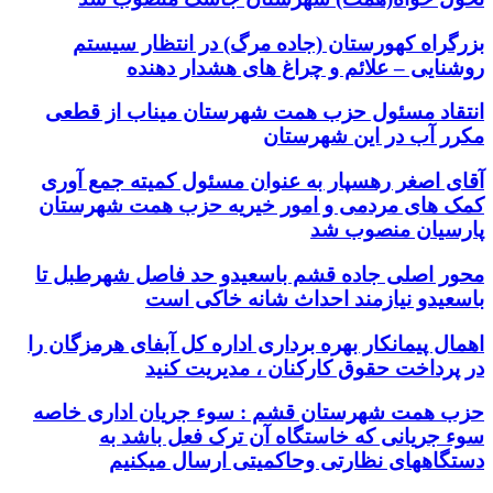
بزرگراه کهورستان (جاده مرگ) در انتظار سیستم
روشنایی – علائم و چراغ های هشدار دهنده
انتقاد مسئول حزب همت شهرستان میناب از قطعی
مکرر آب در این شهرستان
آقای اصغر رهسپار به عنوان مسئول کمیته جمع آوری
کمک های مردمی و امور خیریه حزب همت شهرستان
پارسیان منصوب شد
محور اصلی جاده قشم باسعیدو حد فاصل شهرطبل تا
باسعیدو نیازمند احداث شانه خاکی است
اهمال پیمانکار بهره برداری اداره کل آبفای هرمزگان را
در پرداخت حقوق کارکنان ، مدیریت کنید
حزب همت شهرستان قشم : سوء جریان اداری خاصه
سوء جریانی که خاستگاه آن ترک فعل باشد به
دستگاههای نظارتی وحاکمیتی ارسال میکنیم