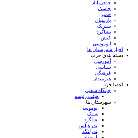
حاجی آباد
جاسک
خمیر
پارسیان
سیریک
بشاگرد
کیش
ابوموسی
اخبار شهرستان ها
دسته بندی حزب
آموزشی
سیاسی
فرهنگی
هنرمندان
اعضا حزب
جایگاه شغلی
هیئت رئیسه
شهرستان ها
ابوموسی
بستک
بشاگرد
بندرعباس
بندرلنگه
پارسیان