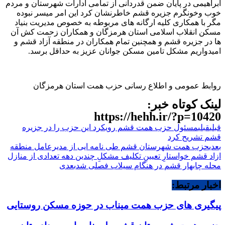
ابراهیمی در پایان ضمن قدردانی از تمامی ادارات شهرستان و‌ مردم
خوب و‌خونگرم جزیره قشم خاطرنشان کرد این امر میسر نبوده
مگر با همکاری کلیه ارگانه های مربوطه به خصوص مدیریت بنیاد
مسکن انقلاب اسلامی استان هرمزگان و همکاران زحمت کش آن
ها در جزیره قشم و همچنین تمام همکاران در منطقه آزاد قشم و
امیدواریم مشکل تامین مسکن جوانان عزیز به حداقل برسد.
روابط عمومی و اطلاع رسانی حزب همت استان هرمزگان
لینک کوتاه خبر:
https://hehh.ir/?p=10420
قبلی
قبلی
مسئول حزب همت قشم رویکرد این حزب را در جزیره
قشم تشریح کرد
بعدی
حزب همت شهرستان قشم طی نامه ایی از مدیرعامل منطقه
ازاد قشم خواستارِ تعیینِ تکلیف مشکلِ چندین دهه تعدادی از منازل
محله چابهار قشم در هنگام سیلاب فصلی شد
بعدی
اخبار مرتبط:
پیگیری های حزب همت میناب در حوزه مسکن روستایی