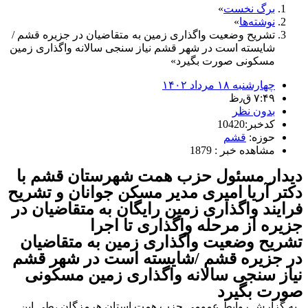
برگ نخست
نوشته‌ها
تشریح وضعیت واگذاری زمین به متقاضیان در جزیره قشم /
شایسته است در شهر قشم نیاز سنجی سالانه واگذاری زمین
مسکونی صورت بگیرد
چهارشنبه ۱۸ مرداد ۱۴۰۲
۷:۴۹ ق٫ظ
بدون نظر
کدخبر:10420
حوزه:
قشم
مشاهده خبر : 1879
دیدار مسئول حزب همت شهرستان قشم با
دکتر آریا امیری مدیر مسکن جوانان و تشریح
فرایند واگذاری زمین رایگان به متقاضیان در
جزیره از مرحله واگذاری تا اجرا
تشریح وضعیت واگذاری زمین به متقاضیان
در جزیره قشم /شایسته است در شهر قشم
نیاز سنجی سالانه واگذاری زمین مسکونی
صورت بگیرد
به گزارش روابط عمومی حزب همت استان هرمزگان ،طی این