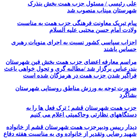
علی رئیسی / مسئول حزب همت بخش بنذرک
شهرستان میناب منصوب شد
پیام تبریک معاونت فرهنگی حزب همت به مناسبت
ولادت امام حسن مجتبی علیه السلام
احزاب سیاسی کشور نسبت به اجرای منویات رهبری
حساس باشند
مراسم معارفه اعضای حزب همت بخش فین شهرستان
بندرعباس برگزار شد /مطالبه گری و تحول خواهی باعث
فراگیر شدن حزب همت در هرمزگان شده است
ضرورت توجه به ورزش مناطق روستایی شهرستان
بشاگرد
حزب همت شهرستان قشم ؛ ترک فعل ها را به
دستگاههای نظارتی وحاکمیتی اعلام می کنیم
دیدار رییس ودبیرحزب همت شهرستان قشم از خانواده
شهید رضایی وتقدیر از خانواده وی به مناسبت هفته دفاع