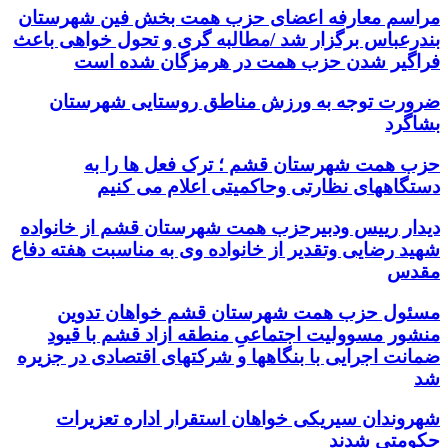
مراسم معارفه اعضای حزب همت بخش فین شهرستان
بندرعباس برگزار شد /مطالبه گری و تحول خواهی باعث
فراگیر شدن حزب همت در هرمزگان شده است
ضرورت توجه به ورزش مناطق روستایی شهرستان
بشاگرد
حزب همت شهرستان قشم ؛ ترک فعل ها را به
دستگاههای نظارتی وحاکمیتی اعلام می کنیم
دیدار رییس ودبیرحزب همت شهرستان قشم از خانواده
شهید رضایی وتقدیر از خانواده وی به مناسبت هفته دفاع
مقدس
مسئول حزب همت شهرستان قشم خواهان تدوین
منشور مسوولیت اجتماعیِ منطقه ازاد قشم با قیودِ
ضمانت اجرایی با بنگاهها و شرکتهای اقتصادی در جزیره
شد
شهروندان سیریکی خواهان استقرار اداره تعزیرات
حکومتی شدند