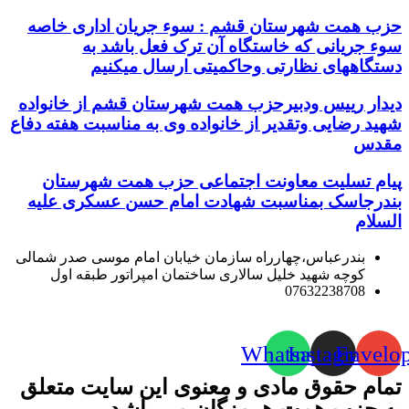
حزب همت شهرستان قشم : سوء جریان اداری خاصه
سوء جریانی که خاستگاه آن ترک فعل باشد به
دستگاههای نظارتی وحاکمیتی ارسال میکنیم
دیدار رییس ودبیرحزب همت شهرستان قشم از خانواده
شهید رضایی وتقدیر از خانواده وی به مناسبت هفته دفاع
مقدس
پیام تسلیت معاونت اجتماعی حزب همت شهرستان
بندرجاسک بمناسبت شهادت امام حسن عسکری علیه
السلام
بندرعباس،چهارراه سازمان خیابان امام موسی صدر شمالی
کوچه شهید خلیل سالاری ساختمان امپراتور طبقه اول
07632238708
Whatsapp
Instagram
Envelo
تمام حقوق مادی و معنوی این سایت متعلق