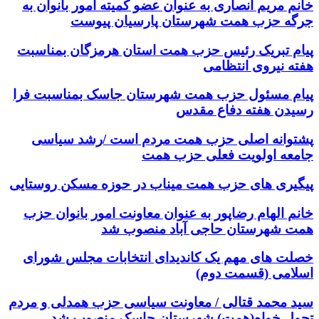
خانم مریم انصاری به عنوان عضو کمیته امور بانوان به
جرگه حزب همت شهرستان پارسیان پیوست
پیام تبریک رئیس حزب همت استان هرمزگان بمناسبت
هفته نیروی انتظامی
پیام مسئول حزب همت شهرستان جاسک بمناسبت فرا
رسیدن هفته دفاع مقدس
پشتوانه اصلی حزب همت مردم است /رشد سیاسی
جامعه اولویت فعلی حزب همت
پیگیری های حزب همت میناب در حوزه مسکن روستایی
خانم الهام رضاپور به عنوان معاونت امور بانوان حزب
همت شهرستان حاجی آباد منصوب شد
خصلت های مهم یک کاندیدای انتخابات مجلس شورای
اسلامی (قسمت دوم)
سید محمد قتالی / معاونت سیاسی حزب همدلی و مردم
تحول خواه(همت) شهرستان جاسک منصوب شد