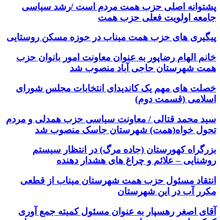
پشتوانه اصلی حزب همت مردم است /رشد سیاسی
جامعه اولویت فعلی حزب همت
پیگیری های حزب همت میناب در حوزه مسکن روستایی
خانم الهام رضاپور به عنوان معاونت امور بانوان حزب
همت شهرستان حاجی آباد منصوب شد
خصلت های مهم یک کاندیدای انتخابات مجلس شورای
اسلامی (قسمت دوم)
سید محمد قتالی / معاونت سیاسی حزب همدلی و مردم
تحول خواه(همت) شهرستان جاسک منصوب شد
بزرگراه کهورستان (جاده مرگ) در انتظار سیستم
روشنایی – علائم و چراغ های هشدار دهنده
انتقاد مسئول حزب همت شهرستان میناب از قطعی
مکرر آب در این شهرستان
آقای اصغر رهسپار به عنوان مسئول کمیته جمع آوری