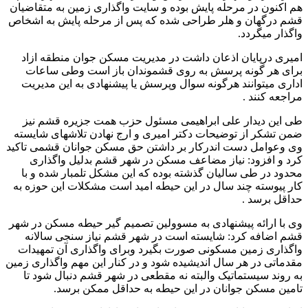
هم اکنون در مرحله پایش بوده و سایت واگذاری زمین به متقاضیان
قشم درگهان و هلر طراحی شده که پس از مرحله پایش به اشخاص
واگذار میگردد.
امیری درپایان اذعان داشت در مدیریت مسکن جوان منطقه ازاد
برای هر گونه پرسش به روی قشموندان باز است وطی ساعات
اداری میتوانند هرگونه سوال وپرسش یا پیشنهادی به این مدیریت
مراجعه کنند .
طی این دیدار علی ابراهیمی مسئول حزب همت جزیره قشم نیز
ضمن تشکر از توضیحات دکتر امیری و ارج نهادن تلاشهای شایسته
وی وعوامل دست اندرکار بر داشتن حق مسکن جوانان قشمی تاکید
کرد و افزود: نیاز مضاعف مسکن در شهر قشم بدلیل واگذاری
محدود در طی سالیان گذشته بوده که این مشکل تلمبار شده و با
کار پیوسته چند سال در این حیطه امید است مشکلات این حوزه به
حداقل برسد .
وی با ارائه پیشنهادی به مسوولین تصمیم گیر حیطه مسکن در شهر
قشم اضافه کرد: شایسته است در شهر قشم نیاز سنجی سالانه
واگذاری زمین مسکونی صورت بگیرد وبرای واگذاری آن تمهیدات
مقدماتی در هر سال اندیشیده شود و در کنار این مهم واگذاری زمین
به روند سیستماتیک والبته نه مقطعی در شهر قشم دنبال شود تا
تامین مسکن جوانان در این حیطه به حداقل ممکن برسد.