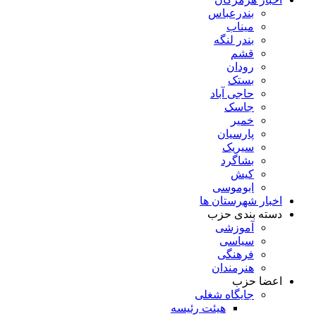
بندرعباس
میناب
بندر لنگه
قشم
رودان
بستک
حاجی آباد
جاسک
خمیر
پارسیان
سیریک
بشاگرد
کیش
ابوموسی
اخبار شهرستان ها
دسته بندی حزب
آموزشی
سیاسی
فرهنگی
هنرمندان
اعضا حزب
جایگاه شغلی
هیئت رئیسه