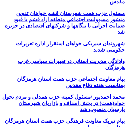
مقدس
مسئول حزب همت شهرستان قشم خواهان تدوین
منشور مسوولیت اجتماعیِ منطقه ازاد قشم با قیودِ
ضمانت اجرایی با بنگاهها و شرکتهای اقتصادی در جزیره
شد
شهروندان سیریکی خواهان استقرار اداره تعزیرات
حکومتی شدند
وادادگی مدیریت استانی در تغییرات سیاسی غرب
هرمزگان
پیام معاونت اجتماعی حزب همت استان هرمزگان
بمناسبت هفته دفاع مقدس
محمد احمدپور /مسئول کمیته حزب همدلی و مردم تحول
خواه(همت) در بخش اصناف و بازاریان شهرستان
پارسیان منصوب شد
پیام تبریک معاونت فرهنگی حزب همت استان هرمزگان