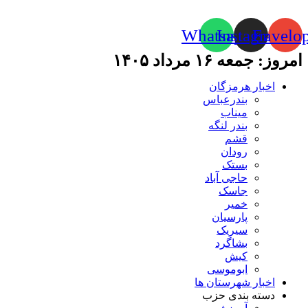
Whatsapp
Instagram
Envelo
امروز: جمعه ۱۶ مرداد ۱۴۰۵
اخبار هرمزگان
بندرعباس
میناب
بندر لنگه
قشم
رودان
بستک
حاجی آباد
جاسک
خمیر
پارسیان
سیریک
بشاگرد
کیش
ابوموسی
اخبار شهرستان ها
دسته بندی حزب