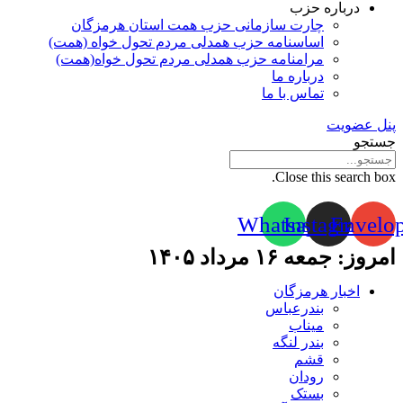
درباره حزب
چارت سازمانی حزب همت استان هرمزگان
اساسنامه حزب همدلی مردم تحول خواه (همت)
مرامنامه حزب همدلی مردم تحول خواه(همت)
درباره ما
تماس با ما
پنل عضویت
جستجو
Close this search box.
Whatsapp
Instagram
Envelo
امروز: جمعه ۱۶ مرداد ۱۴۰۵
اخبار هرمزگان
بندرعباس
میناب
بندر لنگه
قشم
رودان
بستک