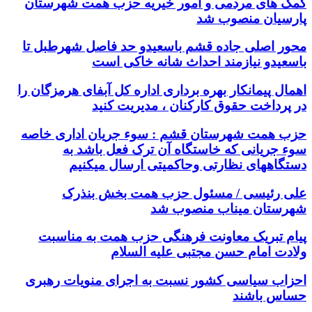
کمک های مردمی و امور خیریه حزب همت شهرستان
پارسیان منصوب شد
محور اصلی جاده قشم باسعیدو حد فاصل شهرطبل تا
باسعیدو نیازمند احداث شانه خاکی است
اهمال پیمانکار بهره برداری اداره کل آبفای هرمزگان را
در پرداخت حقوق کارکنان ، مدیریت کنید
حزب همت شهرستان قشم : سوء جریان اداری خاصه
سوء جریانی که خاستگاه آن ترک فعل باشد به
دستگاههای نظارتی وحاکمیتی ارسال میکنیم
علی رئیسی / مسئول حزب همت بخش بنذرک
شهرستان میناب منصوب شد
پیام تبریک معاونت فرهنگی حزب همت به مناسبت
ولادت امام حسن مجتبی علیه السلام
احزاب سیاسی کشور نسبت به اجرای منویات رهبری
حساس باشند