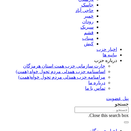
جاسک
حاجی آباد
خمیر
رودان
سیریک
قشم
میناب
کیش
اخبار حزب
بیانیه ها
درباره حزب
چارت سازمانی حزب همت استان هرمزگان
اساسنامه حزب همدلی مردم تحول خواه (همت)
مرامنامه حزب همدلی مردم تحول خواه(همت)
درباره ما
تماس با ما
پنل عضویت
جستجو
Close this search box.
اخبار هرمزگان