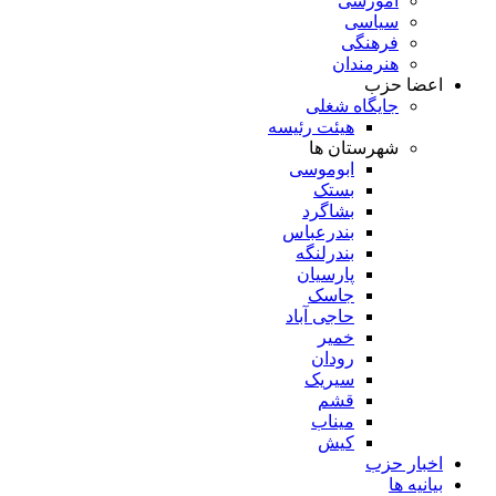
آموزشی
سیاسی
فرهنگی
هنرمندان
اعضا حزب
جایگاه شغلی
هیئت رئیسه
شهرستان ها
ابوموسی
بستک
بشاگرد
بندرعباس
بندرلنگه
پارسیان
جاسک
حاجی آباد
خمیر
رودان
سیریک
قشم
میناب
کیش
اخبار حزب
بیانیه ها