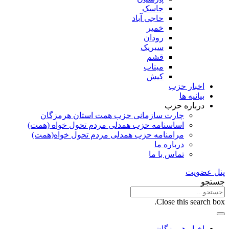
جاسک
حاجی آباد
خمیر
رودان
سیریک
قشم
میناب
کیش
اخبار حزب
بیانیه ها
درباره حزب
چارت سازمانی حزب همت استان هرمزگان
اساسنامه حزب همدلی مردم تحول خواه (همت)
مرامنامه حزب همدلی مردم تحول خواه(همت)
درباره ما
تماس با ما
پنل عضویت
جستجو
Close this search box.
اخبار هرمزگان