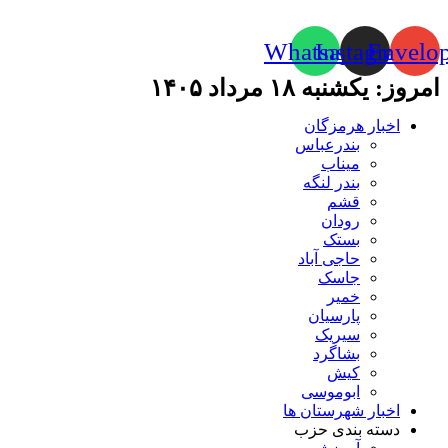
Whatsapp
Instagram
Envelo
امروز: یکشنبه ۱۸ مرداد ۱۴۰۵
اخبار هرمزگان
بندرعباس
میناب
بندر لنگه
قشم
رودان
بستک
حاجی آباد
جاسک
خمیر
پارسیان
سیریک
بشاگرد
کیش
ابوموسی
اخبار شهرستان ها
دسته بندی حزب