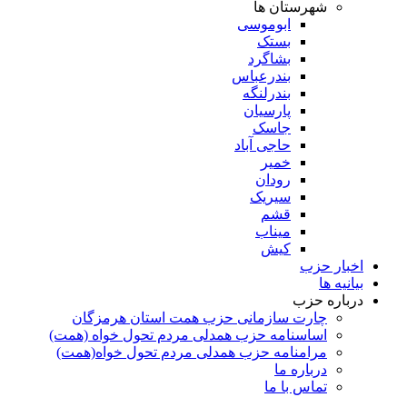
شهرستان ها
ابوموسی
بستک
بشاگرد
بندرعباس
بندرلنگه
پارسیان
جاسک
حاجی آباد
خمیر
رودان
سیریک
قشم
میناب
کیش
اخبار حزب
بیانیه ها
درباره حزب
چارت سازمانی حزب همت استان هرمزگان
اساسنامه حزب همدلی مردم تحول خواه (همت)
مرامنامه حزب همدلی مردم تحول خواه(همت)
درباره ما
تماس با ما