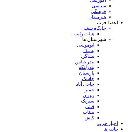
آموزشی
سیاسی
فرهنگی
هنرمندان
اعضا حزب
جایگاه شغلی
هیئت رئیسه
شهرستان ها
ابوموسی
بستک
بشاگرد
بندرعباس
بندرلنگه
پارسیان
جاسک
حاجی آباد
خمیر
رودان
سیریک
قشم
میناب
کیش
اخبار حزب
بیانیه ها