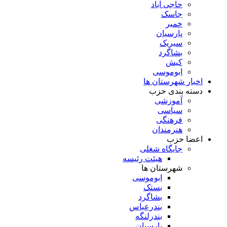
حاجی آباد
جاسک
خمیر
پارسیان
سیریک
بشاگرد
کیش
ابوموسی
اخبار شهرستان ها
دسته بندی حزب
آموزشی
سیاسی
فرهنگی
هنرمندان
اعضا حزب
جایگاه شغلی
هیئت رئیسه
شهرستان ها
ابوموسی
بستک
بشاگرد
بندرعباس
بندرلنگه
پارسیان