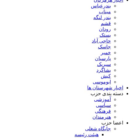
بندرعباس
میناب
بندر لنگه
قشم
رودان
بستک
حاجی آباد
جاسک
خمیر
پارسیان
سیریک
بشاگرد
کیش
ابوموسی
اخبار شهرستان ها
دسته بندی حزب
آموزشی
سیاسی
فرهنگی
هنرمندان
اعضا حزب
جایگاه شغلی
هیئت رئیسه