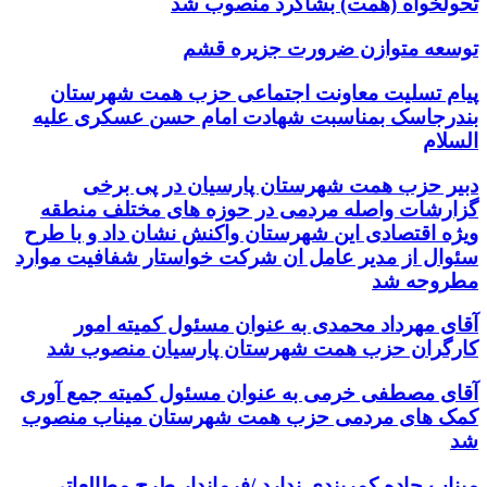
تحولخواه (همت) بشاگرد منصوب شد
توسعه متوازن ضرورت جزیره قشم
پیام تسلیت معاونت اجتماعی حزب همت شهرستان
بندرجاسک بمناسبت شهادت امام حسن عسکری علیه
السلام
دبیر حزب همت شهرستان پارسیان در پی برخی
گزارشات واصله مردمی در حوزه های مختلف منطقه
ویژه اقتصادی این شهرستان واکنش نشان داد و با طرح
سئوال از مدیر عامل ان شرکت خواستار شفافیت موارد
مطروحه شد
آقای مهرداد محمدی به عنوان مسئول کمیته امور
کارگران حزب همت شهرستان پارسیان منصوب شد
آقای مصطفی خرمی به عنوان مسئول کمیته جمع آوری
کمک های مردمی حزب همت شهرستان میناب منصوب
شد
میناب جاده کمربندی ندارد /فرماندار طرح مطالعاتی