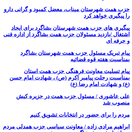
حزب همت شهرستان میناب، معضل کمبود و گرانی دارو
را پیگیری خواهد کرد
پیگیری های حزب همت شهرستان بشاگرد برای ایجاد
اشتغال /بازدید مسئولان حزب همت بشاگرد از اداره فنی
و حرفه ای
پیام تبریک مسئول حزب همت شهرستان بشاگرد
بمناسبت هفته قوه قضائیه
پیام تسلیت معاونت فرهنگی حزب همت استان
بمناسبت رحلت پیامبر اکرم (ص) ، شهادت امام حسن
(ع) و شهادت امام رضا (ع)
علی عاشوری / مسئول حزب همت در جزیره کیش
منصوب شد
مردم را برای حضور در انتخابات تشویق کنیم
ابراهیم مرادی زاده / معاونت سیاسی حزب همدلی مردم