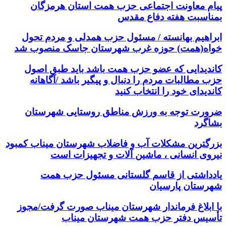
پیام معاونت اجتماعی حزب همت استان هرمزگان
بمناسبت هفته دفاع مقدس
ابراهیم بهانسته / مسئول حزب همدلی و مردم تحول
خواه(همت) حوزه غرب شهرستان جاسک منصوب شد
کاندیدایی که عضو حزب همت باشد باید طبق اصول
حزب مطالبات مردم را دنبال و پیگیر باشد /آگاهانه
کاندیدای خود را انتخاب کنید
ضرورت توجه به ورزش مناطق روستایی شهرستان
بشاگرد
بزرگترین مشکلات آب و فاضلاب شهرستان میناب کمبود
نیروی انسانی ، ماشین آلات و تجهیزات است
یادداشتی از قاسم گلستانی مسئول حزب همت
شهرستان پارسیان
با ابلاغ فرماندار شهرستان میناب صورت گرفت/مجوز
تأسیس دفتر حزب همت شهرستان میناب