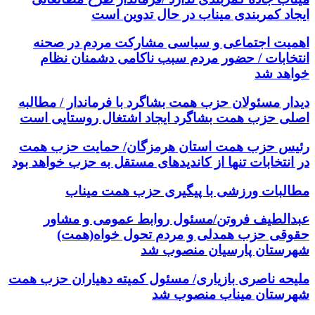
ایجاد کمربندی میناب در حال تدوین است
اهمیت اجتماعی و سیاسی مشارکت مردم در صحنه
انتخابات / حضور مردم سبب ناکامی دشمنان نظام
خواهد شد
دیدار مسئولان حزب همت بشاگرد با فرماندار / مطالبه
اصلی حزب همت بشاگرد ایجاد اشتغال روستایی است
رئیس حزب همت استان هرمزگان/ حمایت حزب همت
در انتخابات تنها از کاندیدهای مستقل به حزب خواهد بود
مطالبات ورزشی با پیگیری حزب همت میناب
عبدالطیف فروتن/مسئول روابط عمومی و مشاور
حقوقی حزب همدلی و مردم تحول خواه(همت)
شهرستان پارسیان منصوب شد
ملیحه ناصری بازیاری/ مسئول کمیته دهیاران حزب همت
شهرستان میناب منصوب شد