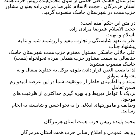
شهرستان جاسک طی حکمی از سوی محمدپاینده رییس حزب همت
استان هرمزگان ، حجت الاسلام علیرضا مرادی زاده بعنوان مشاور
حزب همت در شهرستان جاسک منصوب گردید.
در متن این حکم آمده است:
حجت الاسلام علیرضا مرادی زاده
باسلام و تنهیت
نظر به تعهد شایستگی و تجارب مفید و ارزشمند شما و بنا به
پیشنهاد جناب
علی جلالی جاسکی مسئول محترم حزب همت شهرستان جاسک
جنابعالی به سمت مشاور حزب همدلی مردم تحولخواه (همت)
جاسک منصوب میشوید.
لذا با نصب العین قرار دادن تقوی، توکل به خداوند متعال و به
پشتوانه سوابق
ممتد و با اطمینان خاطر از موفقیت شما در این عرصه امیدوارم
ضمن تعامل
نزدیک با عوامل ذیربط و با بهره گیری حداکثری از ظرفیت های
موجود،
وظایف و ماموریتهای ابلاغی را به نحو احسن و شایسته به انجام
رسانید.
محمد پاینده رییس حزب همت استان هرمزگان
روابط عمومی و اطلاع رسانی حزب همت استان هرمزگان