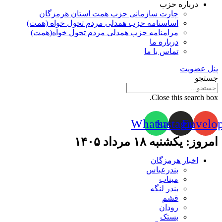
درباره حزب
چارت سازمانی حزب همت استان هرمزگان
اساسنامه حزب همدلی مردم تحول خواه (همت)
مرامنامه حزب همدلی مردم تحول خواه(همت)
درباره ما
تماس با ما
پنل عضویت
جستجو
Close this search box.
Whatsapp
Instagram
Envelo
امروز: یکشنبه ۱۸ مرداد ۱۴۰۵
اخبار هرمزگان
بندرعباس
میناب
بندر لنگه
قشم
رودان
بستک