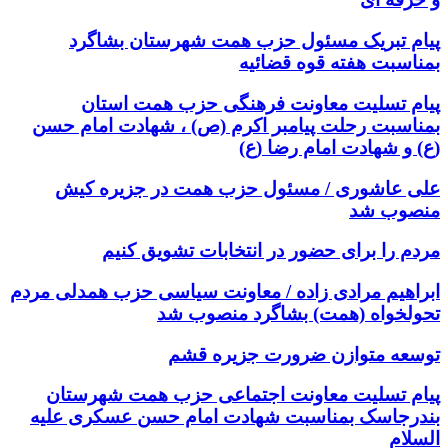
پیام تبریک مسئول حزب همت شهرستان بشاگرد
بمناسبت هفته قوه قضائیه
پیام تسلیت معاونت فرهنگی حزب همت استان
بمناسبت رحلت پیامبر اکرم (ص) ، شهادت امام حسن
(ع) و شهادت امام رضا (ع)
علی عاشوری / مسئول حزب همت در جزیره کیش
منصوب شد
مردم را برای حضور در انتخابات تشویق کنیم
ابراهیم مرادی زاده / معاونت سیاسی حزب همدلی مردم
تحولخواه (همت) بشاگرد منصوب شد
توسعه متوازن ضرورت جزیره قشم
پیام تسلیت معاونت اجتماعی حزب همت شهرستان
بندرجاسک بمناسبت شهادت امام حسن عسکری علیه
السلام