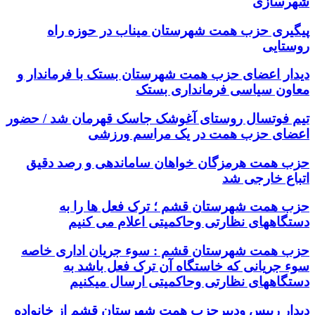
شهرسازی
پیگیری حزب همت شهرستان میناب در حوزه راه
روستایی
دیدار اعضای حزب همت شهرستان بستک با فرماندار و
معاون سیاسی فرمانداری بستک
تیم فوتسال روستای آغوشک جاسک قهرمان شد / حضور
اعضای حزب همت در یک مراسم ورزشی
حزب همت هرمزگان خواهان ساماندهی و رصد دقیق
اتباع خارجی شد
حزب همت شهرستان قشم ؛ ترک فعل ها را به
دستگاههای نظارتی وحاکمیتی اعلام می کنیم
حزب همت شهرستان قشم : سوء جریان اداری خاصه
سوء جریانی که خاستگاه آن ترک فعل باشد به
دستگاههای نظارتی وحاکمیتی ارسال میکنیم
دیدار رییس ودبیرحزب همت شهرستان قشم از خانواده