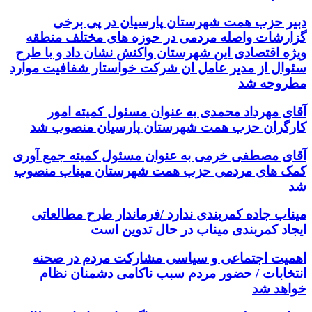
دبیر حزب همت شهرستان پارسیان در پی برخی
گزارشات واصله مردمی در حوزه های مختلف منطقه
ویژه اقتصادی این شهرستان واکنش نشان داد و با طرح
سئوال از مدیر عامل ان شرکت خواستار شفافیت موارد
مطروحه شد
آقای مهرداد محمدی به عنوان مسئول کمیته امور
کارگران حزب همت شهرستان پارسیان منصوب شد
آقای مصطفی خرمی به عنوان مسئول کمیته جمع آوری
کمک های مردمی حزب همت شهرستان میناب منصوب
شد
میناب جاده کمربندی ندارد /فرماندار طرح مطالعاتی
ایجاد کمربندی میناب در حال تدوین است
اهمیت اجتماعی و سیاسی مشارکت مردم در صحنه
انتخابات / حضور مردم سبب ناکامی دشمنان نظام
خواهد شد