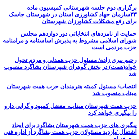
برگزاری دوم جلسه شهرستانی کمیسیون ماده
۳۳سازمان جهاد کشاورزی استان در شهرستان جاسک
برای رفع مشکلات کشاورزان شهرستان
حمایت از نامزدهای انتخاباتی دور دوازدهم مجلس
شورای اسلامی مشروط به پذیرش اساسنامه و مرامنامه
حزب مردمی است
رحیم پیری زاده/ مسئول حزب همدلی و مردم تحول
خواه(همت) در بخش گوهران شهرستان بشاگرد منصوب
شد
انتصاب/ مسئول کمیته هنرمندان حزب همت شهرستان
میناب منصوب شد
حزب همت شهرستان میناب، معضل کمبود و گرانی دارو
را پیگیری خواهد کرد
پیگیری های حزب همت شهرستان بشاگرد برای ایجاد
اشتغال /بازدید مسئولان حزب همت بشاگرد از اداره فنی
و حرفه ای