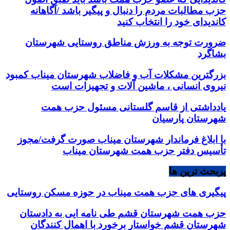
حزب مطالبات مردم را دنبال و پیگیر باشد /آگاهانه
کاندیدای خود را انتخاب کنید
ضرورت توجه به ورزش مناطق روستایی شهرستان
بشاگرد
بزرگترین مشکلات آب و فاضلاب شهرستان میناب کمبود
نیروی انسانی ، ماشین آلات و تجهیزات است
یادداشتی از قاسم گلستانی مسئول حزب همت
شهرستان پارسیان
با ابلاغ فرماندار شهرستان میناب صورت گرفت/مجوز
تأسیس دفتر حزب همت شهرستان میناب
پربحث ترین ها
پیگیری های حزب همت میناب در حوزه مسکن روستایی
حزب همت شهرستان قشم طی نامه ایی به دادستان
شهرستان قشم خواستار برخورد با اهمال کنندگان