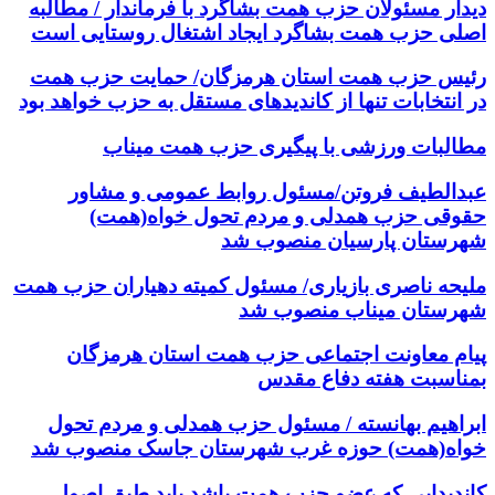
دیدار مسئولان حزب همت بشاگرد با فرماندار / مطالبه
اصلی حزب همت بشاگرد ایجاد اشتغال روستایی است
رئیس حزب همت استان هرمزگان/ حمایت حزب همت
در انتخابات تنها از کاندیدهای مستقل به حزب خواهد بود
مطالبات ورزشی با پیگیری حزب همت میناب
عبدالطیف فروتن/مسئول روابط عمومی و مشاور
حقوقی حزب همدلی و مردم تحول خواه(همت)
شهرستان پارسیان منصوب شد
ملیحه ناصری بازیاری/ مسئول کمیته دهیاران حزب همت
شهرستان میناب منصوب شد
پیام معاونت اجتماعی حزب همت استان هرمزگان
بمناسبت هفته دفاع مقدس
ابراهیم بهانسته / مسئول حزب همدلی و مردم تحول
خواه(همت) حوزه غرب شهرستان جاسک منصوب شد
کاندیدایی که عضو حزب همت باشد باید طبق اصول