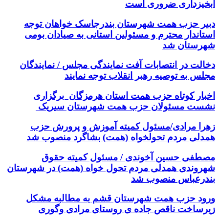
آبخیزداری ضروری است
دبیر حزب همت شهرستان بندرجاسک خواهان توجه
استاندار محترم و مسئولین استانی به صیادان بومی
شهرستان شد
دخالت در انتصابات آفت نمایندگی مجلس / نمایندگان
مجلس به توصیه رهبر انقلاب توجه نمایند
اخبار کوتاه حزب همت استان هرمزگان برگزاری
نشست مسئولان حزب همت شهرستان سیریک
زهرا مرادی/مسئول کمیته آموزش و پرورش حزب
همدلی مردم تحولخواه (همت) بشاگرد منصوب شد
مصطفی حسین آخوندی / مسئول کمیته حقوق
شهروندی همدلی مردم تحول خواه (همت) در شهرستان
بندرعباس منصوب شد
ورود حزب همت شهرستان‌ قشم به مطالبه مشکل
زیرساخت ناقص جاده ی روستای مرادی وگوری