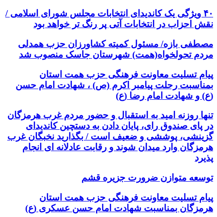
۴۰ ویژگی یک کاندیدای انتخابات مجلس شورای اسلامی /
نقش احزاب در انتخابات آتی پر رنگ تر خواهد بود
مصطفی بازه/ مسئول کمیته کشاورزان حزب همدلی
مردم تحولخواه(همت) شهرستان جاسک منصوب شد
پیام تسلیت معاونت فرهنگی حزب همت استان
بمناسبت رحلت پیامبر اکرم (ص) ، شهادت امام حسن
(ع) و شهادت امام رضا (ع)
تنها روزنه امید به استقبال و حضور مردم غرب هرمزگان
در پای صندوق رای، پایان دادن به دستچین کاندیدای
گزینشی، پوششی و ضعیف است / بگذارید نخبگان غرب
هرمزگان وارد میدان شوند و رقابت عادلانه ای انجام
پذیرد
توسعه متوازن ضرورت جزیره قشم
پیام تسلیت معاونت فرهنگی حزب همت استان
هرمزگان بمناسبت شهادت امام حسن عسکری (ع)