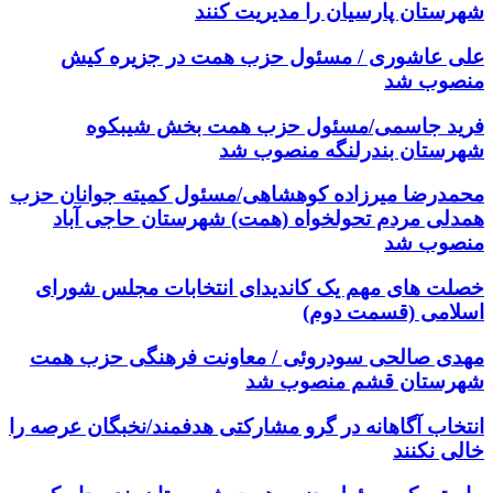
شهرستان پارسیان را مدیریت کنند
علی عاشوری / مسئول حزب همت در جزیره کیش
منصوب شد
فرید جاسمی/مسئول حزب همت بخش شیبکوه
شهرستان بندرلنگه منصوب شد
محمدرضا میرزاده کوهشاهی/مسئول کمیته جوانان حزب
همدلی مردم تحولخواه (همت) شهرستان حاجی آباد
منصوب شد
خصلت های مهم یک کاندیدای انتخابات مجلس شورای
اسلامی (قسمت دوم)
مهدی صالحی سودروئی / معاونت فرهنگی حزب همت
شهرستان قشم منصوب شد
انتخاب آگاهانه در گرو مشارکتی هدفمند/نخبگان عرصه را
خالی نکنند