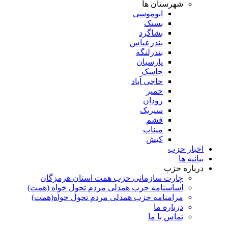
شهرستان ها
ابوموسی
بستک
بشاگرد
بندرعباس
بندرلنگه
پارسیان
جاسک
حاجی آباد
خمیر
رودان
سیریک
قشم
میناب
کیش
اخبار حزب
بیانیه ها
درباره حزب
چارت سازمانی حزب همت استان هرمزگان
اساسنامه حزب همدلی مردم تحول خواه (همت)
مرامنامه حزب همدلی مردم تحول خواه(همت)
درباره ما
تماس با ما