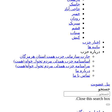
جاسک
حاجی آباد
خمیر
رودان
سیریک
قشم
میناب
کیش
اخبار حزب
بیانیه ها
درباره حزب
چارت سازمانی حزب همت استان هرمزگان
اساسنامه حزب همدلی مردم تحول خواه (همت)
مرامنامه حزب همدلی مردم تحول خواه(همت)
درباره ما
تماس با ما
پنل عضویت
جستجو
Close this search box.
اخبار هرمزگان