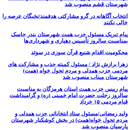
شهرستان قشم منصوب شد
انتخاب آگاهانه در گرو مشارکتی هدفمند/نخبگان عرصه را
خالی نکنند
پیام تبریک مسئول حزب همت شهرستان بندر جاسک
بمناسبت سالروز تأسیس دهیاری و شهرداری‌ها
محکومیت اقدام شنیع قرآن سوزی در سوئد
زهرا برازش نژاد / مسئول کمیته جذب و مشارکت های
مردمی حزب همدلی و مردم تحول خواه (همت)
شهرستان میناب منصوب شد
پیام رییس حزب همت استان هرمزگان به مناسبت
سالروز رحلت حضرت امام خمینی (ره) و گرامیداشت
قیام مردمی ۱۵ خرداد
ولید رمضانی/مسئول ستاد انتخاباتی حزب همدلی و
مردم تحول خواه(همت) در بخش کوشکنار شهرستان
پارسیان منصوب شد