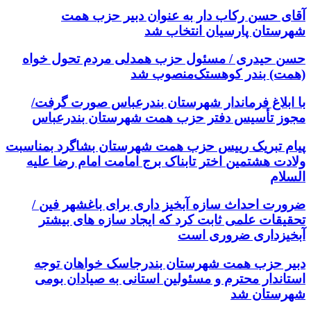
آقای حسن رکاب دار به عنوان دبیر حزب همت
شهرستان پارسیان انتخاب شد
حسن حیدری / مسئول حزب همدلی مردم تحول خواه
(همت) بندر کوهستک‌منصوب شد
با ابلاغ فرماندار شهرستان بندرعباس صورت گرفت/
مجوز تأسیس دفتر حزب همت شهرستان بندرعباس
پیام تبریک رییس حزب همت شهرستان بشاگرد بمناسبت
ولادت هشتمین اختر تابناک برج امامت امام رضا علیه
السلام
ضرورت احداث سازه آبخیز داری برای باغشهر فین /
تحقیقات علمی ثابت کرد که ایجاد سازه های بیشتر
آبخیزداری ضروری است
دبیر حزب همت شهرستان بندرجاسک خواهان توجه
استاندار محترم و مسئولین استانی به صیادان بومی
شهرستان شد