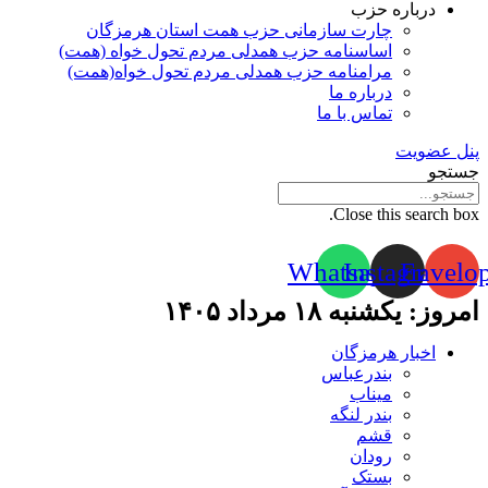
درباره حزب
چارت سازمانی حزب همت استان هرمزگان
اساسنامه حزب همدلی مردم تحول خواه (همت)
مرامنامه حزب همدلی مردم تحول خواه(همت)
درباره ما
تماس با ما
پنل عضویت
جستجو
Close this search box.
Whatsapp
Instagram
Envelo
امروز: یکشنبه ۱۸ مرداد ۱۴۰۵
اخبار هرمزگان
بندرعباس
میناب
بندر لنگه
قشم
رودان
بستک