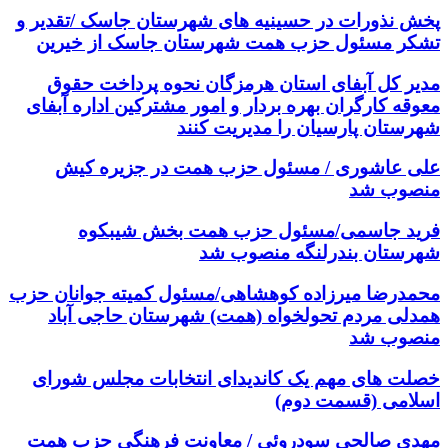
پخش نذورات در حسینیه های شهرستان جاسک /تقدیر و
تشکر مسئول حزب همت شهرستان جاسک از خیرین
مدیر کل آبفای استان هرمزگان نحوه پرداخت حقوق
معوقه کارگران بهره بردار و امور مشترکین اداره آبفای
شهرستان پارسیان را مدیریت کنند
علی عاشوری / مسئول حزب همت در جزیره کیش
منصوب شد
فرید جاسمی/مسئول حزب همت بخش شیبکوه
شهرستان بندرلنگه منصوب شد
محمدرضا میرزاده کوهشاهی/مسئول کمیته جوانان حزب
همدلی مردم تحولخواه (همت) شهرستان حاجی آباد
منصوب شد
خصلت های مهم یک کاندیدای انتخابات مجلس شورای
اسلامی (قسمت دوم)
مهدی صالحی سودروئی / معاونت فرهنگی حزب همت