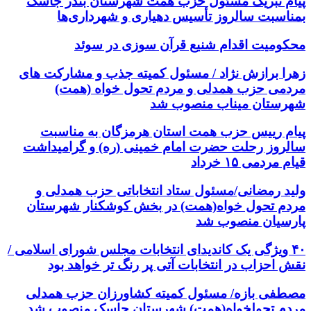
پیام تبریک مسئول حزب همت شهرستان بندر جاسک
بمناسبت سالروز تأسیس دهیاری و شهرداری‌ها
محکومیت اقدام شنیع قرآن سوزی در سوئد
زهرا برازش نژاد / مسئول کمیته جذب و مشارکت های
مردمی حزب همدلی و مردم تحول خواه (همت)
شهرستان میناب منصوب شد
پیام رییس حزب همت استان هرمزگان به مناسبت
سالروز رحلت حضرت امام خمینی (ره) و گرامیداشت
قیام مردمی ۱۵ خرداد
ولید رمضانی/مسئول ستاد انتخاباتی حزب همدلی و
مردم تحول خواه(همت) در بخش کوشکنار شهرستان
پارسیان منصوب شد
۴۰ ویژگی یک کاندیدای انتخابات مجلس شورای اسلامی /
نقش احزاب در انتخابات آتی پر رنگ تر خواهد بود
مصطفی بازه/ مسئول کمیته کشاورزان حزب همدلی
مردم تحولخواه(همت) شهرستان جاسک منصوب شد