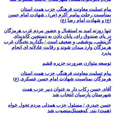
پیام تسلیت معاونت فرهنگی حزب همت استان
بمناسبت رحلت پیامبر اکرم (ص) ، شهادت امام حسن
(ع) و شهادت امام رضا (ع)
تنها روزنه امید به استقبال و حضور مردم غرب هرمزگان
در پای صندوق رای، پایان دادن به دستچین کاندیدای
گزینشی، پوششی و ضعیف است / بگذارید نخبگان غرب
هرمزگان وارد میدان شوند و رقابت عادلانه ای انجام
پذیرد
توسعه متوازن ضرورت جزیره قشم
پیام تسلیت معاونت فرهنگی حزب همت استان
هرمزگان بمناسبت شهادت امام حسن عسکری (ع)
آقای حسن رکاب دار به عنوان دبیر حزب همت
شهرستان پارسیان انتخاب شد
حسن حیدری / مسئول حزب همدلی مردم تحول خواه
(همت) بندر کوهستک‌منصوب شد