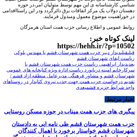
شناسیِ کارشناسانه ی این مهم توسط متولیان امر،در حوزه
دهستان دولاب یک مرکز اتفاقات برق دائرگردد ودر این راستااقدامی
در خوراهمیت موضوع معمول ومبذول فرمایند.
روابط عمومی و اطلاع رسانی حزب همت استان هرمزگان
لینک کوتاه خبر:
https://hehh.ir/?p=10502
قبلی
قبلی
دیدار دبیر حزب همت شهرستان قشم با مهندس بلوکی
ریاست ابفای شهرستان قشم
بعدی
دیدار ابراهیمی ریاست حزب همت شهرستان قشم با
سرکارخانم امینه دریانورد ریاست اداره ویژه کتابخانه های عمومی
شهرستان قشم و مشاور فرهنگی مدیرعامل منطقه ازاد قشم /
تقدیم درخواست حزب همت جهت جذب نیروی کتابدار در روستاهای
واجد شرایط جزیره قشم
بعدی
اخبار مرتبط:
پیگیری های حزب همت میناب در حوزه مسکن روستایی
حزب همت شهرستان قشم طی نامه ایی به دادستان
شهرستان قشم خواستار برخورد با اهمال کنندگان