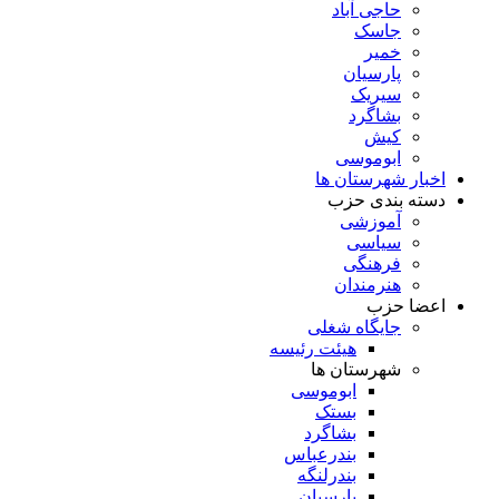
حاجی آباد
جاسک
خمیر
پارسیان
سیریک
بشاگرد
کیش
ابوموسی
اخبار شهرستان ها
دسته بندی حزب
آموزشی
سیاسی
فرهنگی
هنرمندان
اعضا حزب
جایگاه شغلی
هیئت رئیسه
شهرستان ها
ابوموسی
بستک
بشاگرد
بندرعباس
بندرلنگه
پارسیان