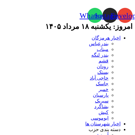
Whatsapp
Instagram
Envelo
امروز: یکشنبه ۱۸ مرداد ۱۴۰۵
اخبار هرمزگان
بندرعباس
میناب
بندر لنگه
قشم
رودان
بستک
حاجی آباد
جاسک
خمیر
پارسیان
سیریک
بشاگرد
کیش
ابوموسی
اخبار شهرستان ها
دسته بندی حزب