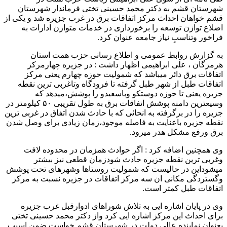
شهرستان قشم به دکتر محمد حسینی تختی فرماندار شهرستان
قشم خواهان احداث مرکز اتفاقات برق در غرب جزیره شد و یکی از
اضلاع توازن توسعه را برخورداری در خدمات متوازن ادارات به
فراخور وتناسبِ نیاز جامعه عنوان کرد.
به گزارش روابط عمومی و اطلاع رسانی حزب همت استان
هرمزگان ، علی ابراهیمی اظهار داشت : در جزیره چهارمرکز
اتفاقات برق دائر میباشد که شمولیت حوزه چهارم یعنی مرکز
اتفاقات طبل از شهر طبل گرفته تا فرودگاه وتاغربی ترین نقطه
جزیره یعنی تا حوزه دوستکو وباسعیدو را پوشش،میدهد که
وسیعترین دامنه پوشش اتفاقات برق به طول تقریبی ۵۰ کیلومتر در
جزیره را در برگرفته به انحائی که با حادث شدن اتفاق در غربی ترین
نقطه جزیره باعنایت به فاصله موجود،زمان زیادی برای وصل شدن
برق ورفع مشکل هدر میرود.
وی همچنین اضافه کرد : اگر حوادث همزمان در محدوده لافت
وغربی ترین نقطه جزیره حادث شودزمان قطعی نیز بیشتر
میشوداین در حالیست که شمولیت روستاها وشهرهای تحت پوشش
وگستردگی مکانی ان سه مرکز اتفاقات در جزیره نسبت به مرکز
اتفاقات طبل کمتر است.
وی در پایان اشاره ایی به تلاش شوراهای ادوارقبل غرب جزیره
برای احداث این مرکز اشاره ایی کرد واز دکتر محمد حسینی تختی
بعنوان نماینده عالی دولت در شهرستان قشم خواست ضمن اسیب