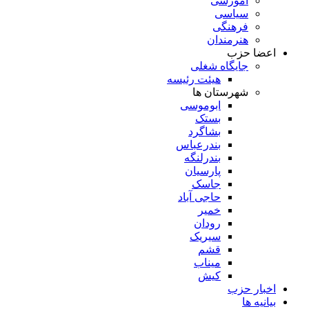
آموزشی
سیاسی
فرهنگی
هنرمندان
اعضا حزب
جایگاه شغلی
هیئت رئیسه
شهرستان ها
ابوموسی
بستک
بشاگرد
بندرعباس
بندرلنگه
پارسیان
جاسک
حاجی آباد
خمیر
رودان
سیریک
قشم
میناب
کیش
اخبار حزب
بیانیه ها