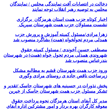
دخالت در انتصابات آفت نمایندگی مجلس / نمایندگان
مجلس به توصیه رهبر انقلاب توجه نمایند
اخبار کوتاه حزب همت استان هرمزگان برگزاری
نشست مسئولان حزب همت شهرستان سیریک
زهرا مرادی/مسئول کمیته آموزش و پرورش حزب
همدلی مردم تحولخواه (همت) بشاگرد منصوب شد
مصطفی حسین آخوندی / مسئول کمیته حقوق
شهروندی همدلی مردم تحول خواه (همت) در شهرستان
بندرعباس منصوب شد
ورود حزب همت شهرستان‌ قشم به مطالبه مشکل
زیرساخت ناقص جاده ی روستای مرادی وگوری
پخش نذورات در حسینیه های شهرستان جاسک /تقدیر و
تشکر مسئول حزب همت شهرستان جاسک از خیرین
مدیر کل آبفای استان هرمزگان نحوه پرداخت حقوق
معوقه کارگران بهره بردار و امور مشترکین اداره آبفای