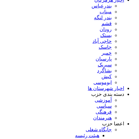
بندرعباس
میناب
بندر لنگه
قشم
رودان
بستک
حاجی آباد
جاسک
خمیر
پارسیان
سیریک
بشاگرد
کیش
ابوموسی
اخبار شهرستان ها
دسته بندی حزب
آموزشی
سیاسی
فرهنگی
هنرمندان
اعضا حزب
جایگاه شغلی
هیئت رئیسه