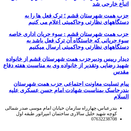
اتباع خارجی شد
حزب همت شهرستان قشم ؛ ترک فعل ها را به
دستگاههای نظارتی وحاکمیتی اعلام می کنیم
حزب همت شهرستان قشم : سوء جریان اداری خاصه
سوء جریانی که خاستگاه آن ترک فعل باشد به
دستگاههای نظارتی وحاکمیتی ارسال میکنیم
دیدار رییس ودبیرحزب همت شهرستان قشم از خانواده
شهید رضایی وتقدیر از خانواده وی به مناسبت هفته دفاع
مقدس
پیام تسلیت معاونت اجتماعی حزب همت شهرستان
بندرجاسک بمناسبت شهادت امام حسن عسکری علیه
السلام
بندرعباس،چهارراه سازمان خیابان امام موسی صدر شمالی
کوچه شهید خلیل سالاری ساختمان امپراتور طبقه اول
07632238708