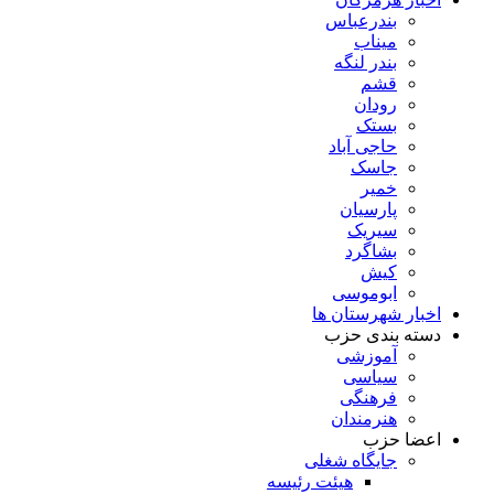
بندرعباس
میناب
بندر لنگه
قشم
رودان
بستک
حاجی آباد
جاسک
خمیر
پارسیان
سیریک
بشاگرد
کیش
ابوموسی
اخبار شهرستان ها
دسته بندی حزب
آموزشی
سیاسی
فرهنگی
هنرمندان
اعضا حزب
جایگاه شغلی
هیئت رئیسه