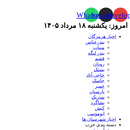
Whatsapp
Instagram
Envelo
امروز: یکشنبه ۱۸ مرداد ۱۴۰۵
اخبار هرمزگان
بندرعباس
میناب
بندر لنگه
قشم
رودان
بستک
حاجی آباد
جاسک
خمیر
پارسیان
سیریک
بشاگرد
کیش
ابوموسی
اخبار شهرستان ها
دسته بندی حزب