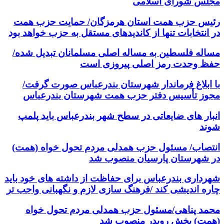
مجلس شورای اسلامی
رئیس حزب همت استان هرمزگان/ حمایت حزب همت
در انتخابات تنها از کاندیدهای مستقل به حزب خواهد بود
مساله فلسطین به مساله اصلی مسلمانان تبدیل شده/
حفظ وحدت رمز اصلی پیروزی است
با ابلاغ فرماندار شهرستان بندرعباس صورت گرفت/
مجوز تأسیس دفتر حزب همت شهرستان بندرعباس
انبار های ضایعاتی در سطح شهر بندرعباس باید پلمپ
شوند
انتصاب/ مسئول حزب همدلی مردم تحول خواه (همت)
در شهرستان پارسیان منصوب شد
شهرداری بندرعباس برای حفاظت از داشته های خود باید
چاره اندیشی کند /فرهنگ سازی لازم و نگهبانی واجب تر
محمد پناهی/مسئول حزب همدلی مردم تحول خواه
(همت) بخش رویدر منصوب شد