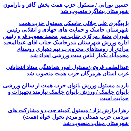
حسین نورانی / مسئول حزب همت بخش گافر و پارامون
شهرستان بشاگرد منصوب شد
با پیگیری علی جلالی جاسکی مسئول حزب همت
شهرستان جاسک و حمایت های جهادی و انقلابی رئیس
شورای بخش مرکزی جناب میر محمد یعقوب فر و رئیس
اداره ورزش شهرستان بندرجاسک جناب اقای عبدالمجید
مرادی از روستاهای محروم ب تیم دهیاری روستای
محمدآباد یکدار لباس ست ورزشی اهداء شد
عبدالطیف فروتن/مسئول امور هماهنگی ستاد انتخاباتی
غرب استان هرمزگان حزب همت منصوب شد
بازدید مسئول ورزش بانوان حزب همت از سالن ورزشی
بانوان جاسک / ورزش بانوان جاسک نیازمند تجهیزات و
حمایت است
زهرا برازش نژاد / مسئول کمیته جذب و مشارکت های
مردمی حزب همدلی و مردم تحول خواه (همت)
شهرستان میناب منصوب شد