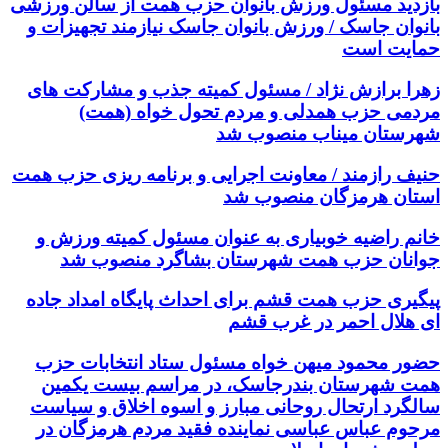
بازدید مسئول ورزش بانوان حزب همت از سالن ورزشی
بانوان جاسک / ورزش بانوان جاسک نیازمند تجهیزات و
حمایت است
زهرا برازش نژاد / مسئول کمیته جذب و مشارکت های
مردمی حزب همدلی و مردم تحول خواه (همت)
شهرستان میناب منصوب شد
حنیف رازمند / معاونت اجرایی و برنامه ریزی حزب همت
استان هرمزگان منصوب شد
خانم راضیه خوبیاری به عنوان مسئول کمیته ورزش و
جوانان حزب همت شهرستان بشاگرد منصوب شد
پیگیری حزب همت قشم برای احداث پایگاه امداد جاده
ای هلال احمر در غرب قشم
حضور محمود میهن خواه مسئول ستاد انتخابات حزب
همت شهرستان بندرجاسک، در مراسم بیست یکمین
سالگرد ارتحال روحانی مبارز و اسوه اخلاق و سیاست
مرحوم عباس عباسی نماینده فقید مردم هرمزگان در