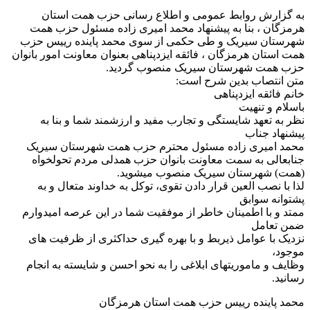
به گزارش روابط عمومی و اطلاع رسانی حزب همت استان
هرمزگان ، بنا به پیشنهاد محمد امیری زاده مسئول حزب همت
شهرستان سیریک و طی حکمی از سوی محمد پاینده رییس حزب
همت استان هرمزگان ، فائقه ایزدپناهی بعنوان معاونت امور بانوان
حزب همت شهرستان سیریک منصوب گردید.
متن انتصاب بدین شرح است:
خانم فائقه ایزدپناهی
باسلام و تنهیت
نظر به تعهد شایستگی و تجارب مفید و ارزشمند شما و بنا به
پیشنهاد جناب
محمد امیری زاده مسئول محترم حزب همت شهرستان سیریک
جنابعالی به سمت معاونت بانوان حزب همدلی مردم تحولخواه
(همت) شهرستان سیریک منصوب میشوید.
لذا با نصب العین قرار دادن تقوی، توکل به خداوند متعال و به
پشتوانه سوابق
ممتد و با اطمینان خاطر از موفقیت شما در این عرصه امیدوارم
ضمن تعامل
نزدیک با عوامل ذیربط و با بهره گیری حداکثری از ظرفیت های
موجود،
وظایف و ماموریتهای ابلاغی را به نحو احسن و شایسته به انجام
رسانید.
محمد پاینده رییس حزب همت استان هرمزگان