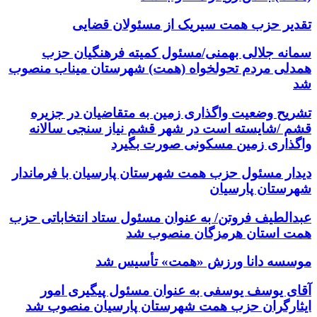
تقدیر حزب همت سیریک از مسئولان قضایی
سمانه جلالی بهمنی/مسئول کمیته فرهنگیان حزب
همدلی مردم تحولخواه (همت) شهرستان میناب منصوب
شد
تشریح وضعیت واگذاری زمین به متقاضیان در جزیره
قشم /شایسته است در شهر قشم نیاز سنجی سالانه
واگذاری زمین مسکونی صورت بگیرد
دیدار مسئول حزب همت شهرستان پارسیان با فرماندار
شهرستان پارسیان
عبدالطیف فروتن/ به عنوان مسئول ستاد انتخاباتی حزب
همت استان هرمزگان منصوب شد
موسسه دانا ورزش «همت» تأسیس شد
آقای یوسف یوسفی به عنوان مسئول پیگیری امور
ایثارگران حزب همت شهرستان پارسیان منصوب شد