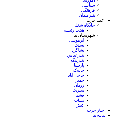
آموزشی
سیاسی
فرهنگی
هنرمندان
اعضا حزب
جایگاه شغلی
هیئت رئیسه
شهرستان ها
ابوموسی
بستک
بشاگرد
بندرعباس
بندرلنگه
پارسیان
جاسک
حاجی آباد
خمیر
رودان
سیریک
قشم
میناب
کیش
اخبار حزب
بیانیه ها