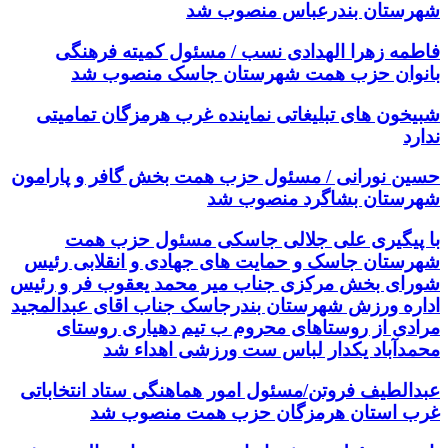
شهرستان بندرعباس منصوب شد
فاطمه زهرا الهدادی نسب / مسئول کمیته فرهنگی
بانوان حزب همت شهرستان جاسک منصوب شد
شبیخون های تبلیغاتی نماینده غرب هرمزگان تمامیتی
ندارد
حسین نورانی / مسئول حزب همت بخش گافر و پارامون
شهرستان بشاگرد منصوب شد
با پیگیری علی جلالی جاسکی مسئول حزب همت
شهرستان جاسک و حمایت های جهادی و انقلابی رئیس
شورای بخش مرکزی جناب میر محمد یعقوب فر و رئیس
اداره ورزش شهرستان بندرجاسک جناب اقای عبدالمجید
مرادی از روستاهای محروم ب تیم دهیاری روستای
محمدآباد یکدار لباس ست ورزشی اهداء شد
عبدالطیف فروتن/مسئول امور هماهنگی ستاد انتخاباتی
غرب استان هرمزگان حزب همت منصوب شد