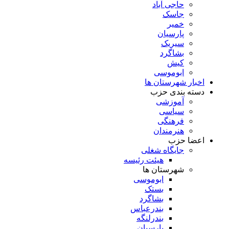
حاجی آباد
جاسک
خمیر
پارسیان
سیریک
بشاگرد
کیش
ابوموسی
اخبار شهرستان ها
دسته بندی حزب
آموزشی
سیاسی
فرهنگی
هنرمندان
اعضا حزب
جایگاه شغلی
هیئت رئیسه
شهرستان ها
ابوموسی
بستک
بشاگرد
بندرعباس
بندرلنگه
پارسیان