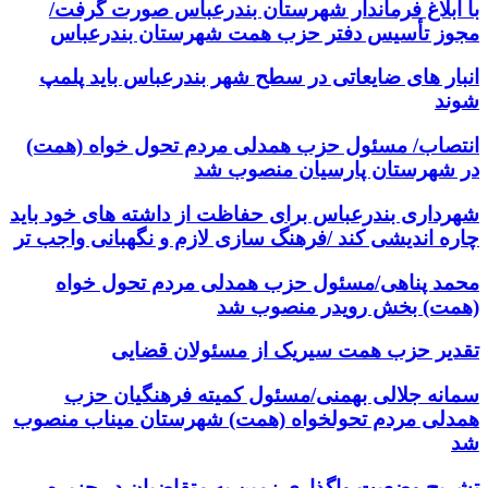
با ابلاغ فرماندار شهرستان بندرعباس صورت گرفت/
مجوز تأسیس دفتر حزب همت شهرستان بندرعباس
انبار های ضایعاتی در سطح شهر بندرعباس باید پلمپ
شوند
انتصاب/ مسئول حزب همدلی مردم تحول خواه (همت)
در شهرستان پارسیان منصوب شد
شهرداری بندرعباس برای حفاظت از داشته های خود باید
چاره اندیشی کند /فرهنگ سازی لازم و نگهبانی واجب تر
محمد پناهی/مسئول حزب همدلی مردم تحول خواه
(همت) بخش رویدر منصوب شد
تقدیر حزب همت سیریک از مسئولان قضایی
سمانه جلالی بهمنی/مسئول کمیته فرهنگیان حزب
همدلی مردم تحولخواه (همت) شهرستان میناب منصوب
شد
تشریح وضعیت واگذاری زمین به متقاضیان در جزیره