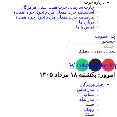
درباره حزب
چارت سازمانی حزب همت استان هرمزگان
اساسنامه حزب همدلی مردم تحول خواه (همت)
مرامنامه حزب همدلی مردم تحول خواه(همت)
درباره ما
تماس با ما
پنل عضویت
جستجو
Close this search box.
Whatsapp
Instagram
Envelo
امروز: یکشنبه ۱۸ مرداد ۱۴۰۵
اخبار هرمزگان
بندرعباس
میناب
بندر لنگه
قشم
رودان
بستک