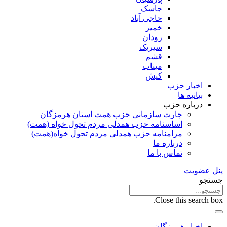
جاسک
حاجی آباد
خمیر
رودان
سیریک
قشم
میناب
کیش
اخبار حزب
بیانیه ها
درباره حزب
چارت سازمانی حزب همت استان هرمزگان
اساسنامه حزب همدلی مردم تحول خواه (همت)
مرامنامه حزب همدلی مردم تحول خواه(همت)
درباره ما
تماس با ما
پنل عضویت
جستجو
Close this search box.
اخبار هرمزگان