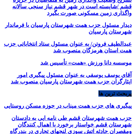
قشم /شایسته است در شهر قشم نیاز سنجی سالانه
واگذاری زمین مسکونی صورت بگیرد
دیدار مسئول حزب همت شهرستان پارسیان با فرماندار
شهرستان پارسیان
عبدالطیف فروتن/ به عنوان مسئول ستاد انتخاباتی حزب
همت استان هرمزگان منصوب شد
موسسه دانا ورزش «همت» تأسیس شد
آقای یوسف یوسفی به عنوان مسئول پیگیری امور
ایثارگران حزب همت شهرستان پارسیان منصوب شد
پربحث ترین ها
پیگیری های حزب همت میناب در حوزه مسکن روستایی
حزب همت شهرستان قشم طی نامه ایی به دادستان
شهرستان قشم خواستار برخورد با اهمال کنندگان
ومقصران حادثه اتش سوزی لنجهای تجاری در بندرگاه