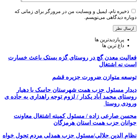
ذخیره نام، ایمیل و وبسایت من در مرورگر برای زمانی که
دوباره دیدگاهی می‌نویسم.
پربازدیدترین ها
داغ ترین ها
فعالیت معدن گچ در روستای گزه بستک باعث خسارت
است نه اشتغال
توسعه متوازن ضرورت جزیره قشم
دیدار مسئول حزب همت شهرستان جاسک با دهیار
روستای محمد آباد یکدار / لزوم توجه راهداری به جاده ی
ورودی روستا
محسن صارعی زاده / مسئول کمیته اشتغال معاونت
جوانان حزب همت استان هرمزگان
نظام الدین جلالی/مسئول حزب همدلی مردم تحول خواه