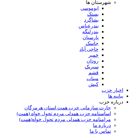
شهرستان ها
ابوموسی
بستک
بشاگرد
بندرعباس
بندرلنگه
پارسیان
جاسک
حاجی آباد
خمیر
رودان
سیریک
قشم
میناب
کیش
اخبار حزب
بیانیه ها
درباره حزب
چارت سازمانی حزب همت استان هرمزگان
اساسنامه حزب همدلی مردم تحول خواه (همت)
مرامنامه حزب همدلی مردم تحول خواه(همت)
درباره ما
تماس با ما