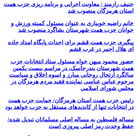
حنیف رازمند / معاونت اجرایی و برنامه ریزی حزب همت
استان هرمزگان منصوب شد
خانم راضیه خوبیاری به عنوان مسئول کمیته ورزش و
جوانان حزب همت شهرستان بشاگرد منصوب شد
پیگیری حزب همت قشم برای احداث پایگاه امداد جاده
ای هلال احمر در غرب قشم
حضور محمود میهن خواه مسئول ستاد انتخابات حزب
همت شهرستان بندرجاسک، در مراسم بیست یکمین
سالگرد ارتحال روحانی مبارز و اسوه اخلاق و سیاست
مرحوم عباس عباسی نماینده فقید مردم هرمزگان در
مجلس شورای اسلامی
رئیس حزب همت استان هرمزگان/ حمایت حزب همت
در انتخابات تنها از کاندیدهای مستقل به حزب خواهد بود
مساله فلسطین به مساله اصلی مسلمانان تبدیل شده/
حفظ وحدت رمز اصلی پیروزی است