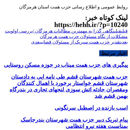
روابط عمومی و اطلاع رسانی حزب همت استان هرمزگان
لینک کوتاه خبر:
https://hehh.ir/?p=10240
قبلی
قبلی
نگاهی گذرا به مهمترین مطالبات هرمزگان /بررسی اولویت
مشکلات از نگاه مسئولان حزب همت هرمزگان
بعدی
تقدیر حزب همت سیریک از مسئولان قضایی
بعدی
اخبار مرتبط:
پیگیری های حزب همت میناب در حوزه مسکن روستایی
حزب همت شهرستان قشم طی نامه ایی به دادستان
شهرستان قشم خواستار برخورد با اهمال کنندگان
ومقصران حادثه اتش سوزی لنجهای تجاری در بندرگاه
بهمن قشم شد
اسب بازنده در اصطبل سرنگونی
پیام تبریک دبیر حزب همت شهرستان بندرجاسک
بمناسبت هفته نیرو انتظامی