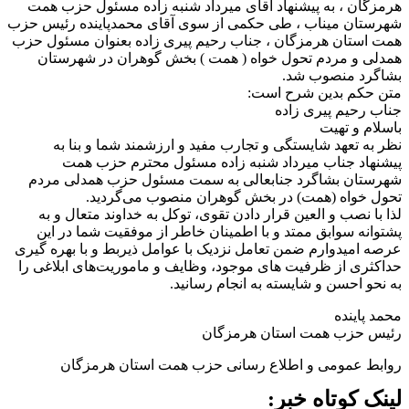
هرمزگان ، به پیشنهاد آقای میرداد شنبه زاده مسئول حزب همت
شهرستان میناب ، طی حکمی از سوی آقای محمدپاینده رئیس حزب
همت استان هرمزگان ، جناب رحیم پیری زاده بعنوان مسئول حزب
همدلی و مردم تحول خواه ( همت ) بخش گوهران در شهرستان
بشاگرد منصوب شد.
متن حکم بدین شرح است:
جناب رحیم پیری زاده
باسلام و تهیت
نظر به تعهد شایستگی و تجارب مفید و ارزشمند شما و بنا به
پیشنهاد جناب میرداد شنبه زاده مسئول محترم حزب همت
شهرستان بشاگرد جنابعالی به سمت مسئول حزب همدلی مردم
تحول خواه (همت) در بخش گوهران منصوب می‌گردید.
لذا با نصب و العین قرار دادن تقوی، توکل به خداوند متعال و به
پشتوانه سوابق ممتد و با اطمینان خاطر از موفقیت شما در این
عرصه امیدوارم ضمن تعامل نزدیک با عوامل ذیربط و با بهره گیری
حداکثری از ظرفیت های موجود، وظایف و ماموریت‌های ابلاغی را
به نحو احسن و شایسته به انجام رسانید.
محمد پاینده
رئیس حزب همت استان هرمزگان
روابط عمومی و اطلاع رسانی حزب همت استان هرمزگان
لینک کوتاه خبر: