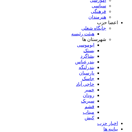
آموزشی
سیاسی
فرهنگی
هنرمندان
اعضا حزب
جایگاه شغلی
هیئت رئیسه
شهرستان ها
ابوموسی
بستک
بشاگرد
بندرعباس
بندرلنگه
پارسیان
جاسک
حاجی آباد
خمیر
رودان
سیریک
قشم
میناب
کیش
اخبار حزب
بیانیه ها