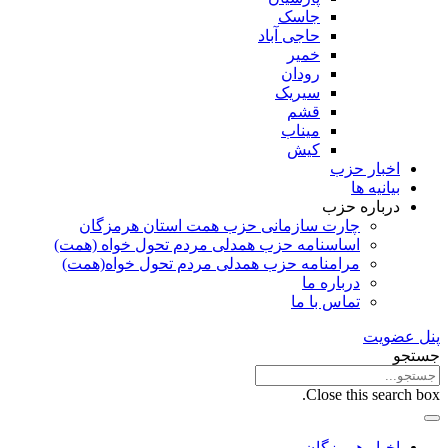
جاسک
حاجی آباد
خمیر
رودان
سیریک
قشم
میناب
کیش
اخبار حزب
بیانیه ها
درباره حزب
چارت سازمانی حزب همت استان هرمزگان
اساسنامه حزب همدلی مردم تحول خواه (همت)
مرامنامه حزب همدلی مردم تحول خواه(همت)
درباره ما
تماس با ما
پنل عضویت
جستجو
Close this search box.
اخبار هرمزگان