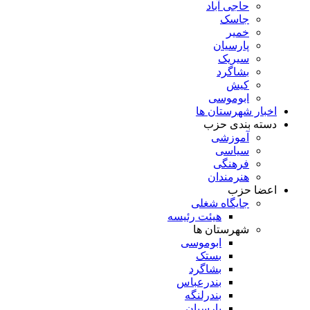
حاجی آباد
جاسک
خمیر
پارسیان
سیریک
بشاگرد
کیش
ابوموسی
اخبار شهرستان ها
دسته بندی حزب
آموزشی
سیاسی
فرهنگی
هنرمندان
اعضا حزب
جایگاه شغلی
هیئت رئیسه
شهرستان ها
ابوموسی
بستک
بشاگرد
بندرعباس
بندرلنگه
پارسیان