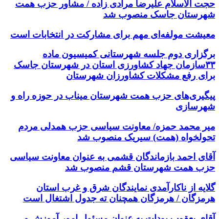
حجت الاسلام علیرضا مرادی زاده / مشاور حزب همت
شهرستان جاسک منصوب شد
معیشت مولفه‌ای مهم برای مشارکت در انتخابات است
برگزاری دوم جلسه شهرستانی کمیسیون ماده
۳۳سازمان جهاد کشاورزی استان در شهرستان جاسک
برای رفع مشکلات کشاورزان شهرستان
پیگیری‌های حزب همت شهرستان میناب در حوزه راه و
شهرسازی
میر محمد حمزه/ معاونت سیاسی حزب همدلی مردم
تحولخواه (همت) سیریک منصوب شد
آقای احمد بازماندگان قشمی به عنوان معاونت سیاسی
حزب همت شهرستان قشم منصوب شد
گلایه از ناکارآمدی نمایندگان شرق و غرب استان
هرمزگان / هرمزگان همچنان ته جدول اشتغال است
آقای یعقوب پودات به عنوان مسئول امور آموزش و