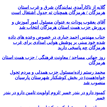
گلایه از ناکارآمدی نمایندگان شرق و غرب استان
هرمزگان / هرمزگان همچنان ته جدول اشتغال است
آقای یعقوب پودات به عنوان مسئول امور آموزش و
پرورش حزب همت استان هرمزگان انتخاب شد
جناب مهندس احمد جباری در خصوص وعده های داده
شده خود مبنی بر پوشش هوایی امدادی برای غرب
هرمزگان چه پاسخی دارید
روز جهانی مساجد / معاونت فرهنگی / حزب همت استان
هرمزگان
محمد رستم زاده/مسئول حزب همدلی و مردم تحول
خواه(همت) در بخش کوشکنار شهرستان پارسیان
منصوب شد
کمبود دارو در بندر خمیر /لزوم اولویت تامین دارو در بندر
خمیر