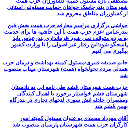
مصطفی بازه مسئول کمیته کشاورزان حزب همت
شهرستان بندرجاسک خواهان حمایت مسئولین استانی
از کشاورزان مناطق محروم شد
حواشی برگزاری مراسم معارفه حزب همت بخش فین
بندرعباس /عزم حزب همت با این حاشیه ها برای خدمت
به مردم متوقف نمی شود /فرمانداری بندرعباس باید
پاسخگو شود/این رفتار غیر اصولی را تا وزارت کشور
پیگیری می کنیم
خانم صدیقه قنبری/مسئول کمیته بهداشت و درمان حزب
همدلی مردم تحولخواه (همت) شهرستان میناب منصوب
شد
حزب همت شهرستان قشم طی نامه ایی به دادستان
شهرستان قشم خواستار برخورد با اهمال کنندگان
ومقصران حادثه اتش سوزی لنجهای تجاری در بندرگاه
بهمن قشم شد
آقای مهرداد محمدی به عنوان مسئول کمیته امور
کارگران حزب همت شهرستان پارسیان منصوب شد