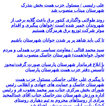
علی رئیسی / مسئول حزب همت بخش بنذرک
شهرستان میناب منصوب شد
روند طولانی واگذاری کنتور برق باعث گلایه برخی از
شهروندان خمیر شده است /خواهان پیگیری و اقدام
موثر شرکت توزیع برق هرمزگان هستیم
تا کی باید شاهد پر پر شدن جوانان شهرستان باشیم
سید محمد قتالی / معاونت سیاسی حزب همدلی و مردم
تحول خواه(همت) شهرستان جاسک منصوب شد
با ابلاغ فرماندار شهرستان پارسیان صورت گرفت/مجوز
تأسیس دفتر حزب همت شهرستان پارسیان
با پیگیری علی جلالی جاسکی مسئول حزب همت
شهرستان جاسک و حمایت های جهادی و انقلابی رئیس
شورای بخش مرکزی جناب میر محمد یعقوب فر و رئیس
اداره ورزش شهرستان بندرجاسک جناب اقای عبدالمجید
مرادی از روستاهای محروم به تیم دهیاری روستای
کوئیک پایین لباس ست ورزشی اهداء شد