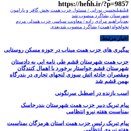
https://hehh.ir/?p=9857
قبلی
قبلی
حسین نورانی / مسئول حزب همت بخش گافر و پارامون
شهرستان بشاگرد منصوب شد
بعدی
ابراهیم مرادی زاده / معاونت سیاسی حزب همدلی مردم
تحولخواه (همت) بشاگرد منصوب شد
بعدی
اخبار مرتبط:
پیگیری های حزب همت میناب در حوزه مسکن روستایی
حزب همت شهرستان قشم طی نامه ایی به دادستان
شهرستان قشم خواستار برخورد با اهمال کنندگان
ومقصران حادثه اتش سوزی لنجهای تجاری در بندرگاه
بهمن قشم شد
اسب بازنده در اصطبل سرنگونی
پیام تبریک دبیر حزب همت شهرستان بندرجاسک
بمناسبت هفته نیرو انتظامی
پیام تبریک رئیس حزب همت استان هرمزگان بمناسبت
هفته نیروی انتظامی