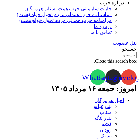
درباره حزب
چارت سازمانی حزب همت استان هرمزگان
اساسنامه حزب همدلی مردم تحول خواه (همت)
مرامنامه حزب همدلی مردم تحول خواه(همت)
درباره ما
تماس با ما
پنل عضویت
جستجو
Close this search box.
Whatsapp
Instagram
Envelo
امروز: جمعه ۱۶ مرداد ۱۴۰۵
اخبار هرمزگان
بندرعباس
میناب
بندر لنگه
قشم
رودان
بستک