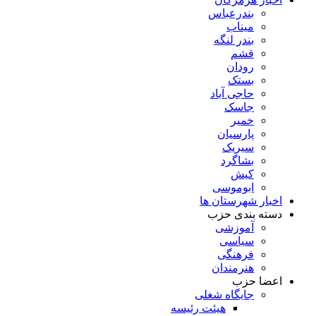
بندرعباس
میناب
بندر لنگه
قشم
رودان
بستک
حاجی آباد
جاسک
خمیر
پارسیان
سیریک
بشاگرد
کیش
ابوموسی
اخبار شهرستان ها
دسته بندی حزب
آموزشی
سیاسی
فرهنگی
هنرمندان
اعضا حزب
جایگاه شغلی
هیئت رئیسه