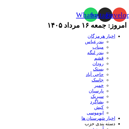
Whatsapp
Instagram
Envelo
امروز: جمعه ۱۶ مرداد ۱۴۰۵
اخبار هرمزگان
بندرعباس
میناب
بندر لنگه
قشم
رودان
بستک
حاجی آباد
جاسک
خمیر
پارسیان
سیریک
بشاگرد
کیش
ابوموسی
اخبار شهرستان ها
دسته بندی حزب