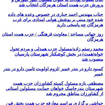
پرورش حزب همت استان هرمزگان انتخاب شد
جناب مهندس احمد جباری در خصوص وعده های داده
شده خود مبنی بر پوشش هوایی امدادی برای غرب
هرمزگان چه پاسخی دارید
روز جهانی مساجد / معاونت فرهنگی / حزب همت استان
هرمزگان
محمد رستم زاده/مسئول حزب همدلی و مردم تحول
خواه(همت) در بخش کوشکنار شهرستان پارسیان
منصوب شد
کمبود دارو در بندر خمیر /لزوم اولویت تامین دارو در بندر
خمیر
مصطفی بازه مسئول کمیته کشاورزان حزب همت
شهرستان بندرجاسک خواهان حمایت مسئولین استانی
از کشاورزان مناطق محروم شد
حواشی برگزاری مراسم معارفه حزب همت بخش فین