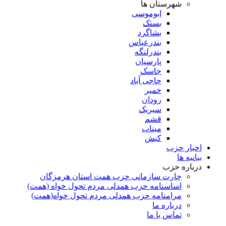
شهرستان ها
ابوموسی
بستک
بشاگرد
بندرعباس
بندرلنگه
پارسیان
جاسک
حاجی آباد
خمیر
رودان
سیریک
قشم
میناب
کیش
اخبار حزب
بیانیه ها
درباره حزب
چارت سازمانی حزب همت استان هرمزگان
اساسنامه حزب همدلی مردم تحول خواه (همت)
مرامنامه حزب همدلی مردم تحول خواه(همت)
درباره ما
تماس با ما