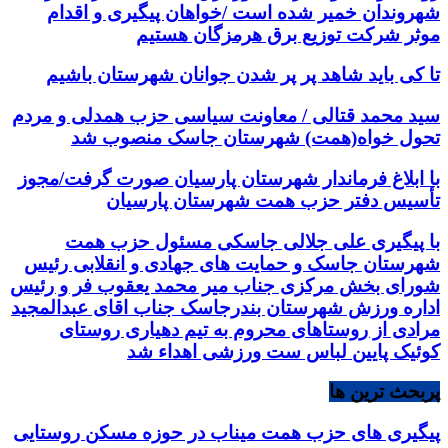
شهروندان خمیر شده است /خواهان پیگیری و اقدام
موثر شرکت توزیع برق هرمزگان هستیم
تا کی باید شاهد پر پر شدن جوانان شهرستان باشیم
سید محمد قتالی / معاونت سیاسی حزب همدلی و مردم
تحول خواه(همت) شهرستان جاسک منصوب شد
با ابلاغ فرماندار شهرستان پارسیان صورت گرفت/مجوز
تأسیس دفتر حزب همت شهرستان پارسیان
با پیگیری علی جلالی جاسکی مسئول حزب همت
شهرستان جاسک و حمایت های جهادی و انقلابی رئیس
شورای بخش مرکزی جناب میر محمد یعقوب فر و رئیس
اداره ورزش شهرستان بندرجاسک جناب اقای عبدالمجید
مرادی از روستاهای محروم به تیم دهیاری روستای
کوئیک پایین لباس ست ورزشی اهداء شد
پربحث ترین ها
پیگیری های حزب همت میناب در حوزه مسکن روستایی