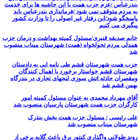
بندرعباس /عزم حزب همت با این حاشیه ها برای خدمت
به مردم متوقف نمی شود /فرمانداری بندرعباس باید
پاسخگو شود/این رفتار غیر اصولی را تا وزارت کشور
پیگیری می کنیم
خانم صدیقه قنبری/مسئول کمیته بهداشت و درمان حزب
همدلی مردم تحولخواه (همت) شهرستان میناب منصوب
شد
حزب همت شهرستان قشم طی نامه ایی به دادستان
شهرستان قشم خواستار برخورد با اهمال کنندگان
ومقصران حادثه اتش سوزی لنجهای تجاری در بندرگاه
بهمن قشم شد
آقای مهرداد محمدی به عنوان مسئول کمیته امور
کارگران حزب همت شهرستان پارسیان منصوب شد
علی رئیسی / مسئول حزب همت بخش بنذرک
شهرستان میناب منصوب شد
روند طولانی واگذاری کنتور برق باعث گلایه برخی از