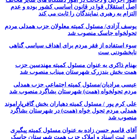
اصل استقلال قوا در قانون اساسی کشور بوده و عدم
التزام به رهبری نمایندگان را ثابت می کند
یوسف آزادی/ مسئول کمیته معلولان حزب همدلی مردم
تحولخواه جاسک منصوب شد
سوء استفاده از فقر مردم برای اهداف سیاسی گناهی
نابخشودنی ست
بهنام ذاکری به عنوان مسئول کمیته مهندسین حزب
همت بخش بندزرک شهرستان میناب منصوب شد
عیسی مرادیان/مسئول کمیته اجتماعی حزب همدلی
مردم تحولخواه (همت) شهرستان بشاگرد منصوب شد
علی کرم پور / مسئول کمیته دهیاران بخش گافرپاراموند
همدلی مردم تحول خواه (همت) در شهرستان بشاگرد
منصوب شد
آقای قاسم حسن زاده به عنوان مسئول کمیته پیگیری
امور ثبت اسناد و املاک حزب همت شهرستان جاسک