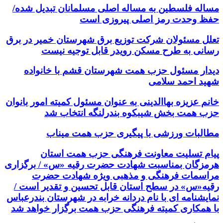
مساله فلسطین به مساله اصلی مسلمانان تبدیل شده/
حفظ وحدت رمز اصلی پیروزی است
تعلل مسئولان شرکت توزیع برق شهرستان خمیر در برق
رسانی به طرح مسکن رویدر قابل توجیه نیست
دیدار مسئول حزب همت شهرستان قشم با خانواده
شهید احمد سلامی
خانم عزیزه بهاالدینی به عنوان مسئول کمیته امور بانوان
حزب همت بخش شیبکوه بندرلنگه انتخاب شد
مطالبات ورزشی با پیگیری حزب همت میناب
پیام تسلیت معاونت فرهنگی حزب همت استان
هرمزگان بمناسبت شهادت حضرت رقیه «س» / برگزاری
مراسمات فرهنگی و مذهبی ویژه شهادت حضرت
رقیه«س» در سطح استان قابل تحسین و تقدیر است /
نمایشنامه ای با نام دردانه خرابه در شهرستان بندرعباس
با همکاری کمیته فرهنگی حزب همت برگزار خواهد شد