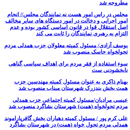
مطروحه شد
مجلس در راس امور هست نه نمایندگان مجلس// انجام
امور اجرایی و دخالت در امور دستگاه های سایر مخالف
اصل استقلال قوا در قانون اساسی کشور بوده و عدم
التزام به رهبری نمایندگان را ثابت می کند
یوسف آزادی/ مسئول کمیته معلولان حزب همدلی مردم
تحولخواه جاسک منصوب شد
سوء استفاده از فقر مردم برای اهداف سیاسی گناهی
نابخشودنی ست
بهنام ذاکری به عنوان مسئول کمیته مهندسین حزب
همت بخش بندزرک شهرستان میناب منصوب شد
عیسی مرادیان/مسئول کمیته اجتماعی حزب همدلی
مردم تحولخواه (همت) شهرستان بشاگرد منصوب شد
علی کرم پور / مسئول کمیته دهیاران بخش گافرپاراموند
همدلی مردم تحول خواه (همت) در شهرستان بشاگرد