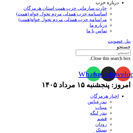
درباره حزب
چارت سازمانی حزب همت استان هرمزگان
اساسنامه حزب همدلی مردم تحول خواه (همت)
مرامنامه حزب همدلی مردم تحول خواه(همت)
درباره ما
تماس با ما
پنل عضویت
جستجو
Close this search box.
Whatsapp
Instagram
Envelo
امروز: پنجشنبه ۱۵ مرداد ۱۴۰۵
اخبار هرمزگان
بندرعباس
میناب
بندر لنگه
قشم
رودان
بستک