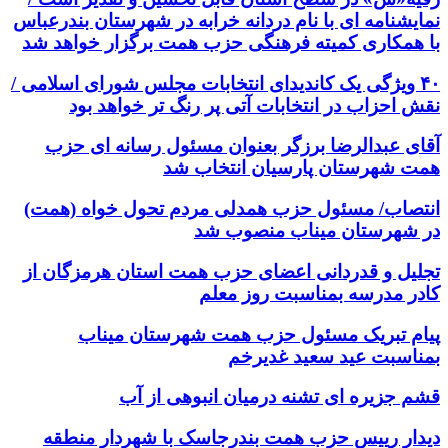
نمایشنامه ای با نام دردانه خرابه در شهرستان بندرعباس
با همکاری کمیته فرهنگی حزب همت برگزار خواهد شد
۴۰ ویژگی یک کاندیدای انتخابات مجلس شورای اسلامی /
نقش احزاب در انتخابات آتی پر رنگ تر خواهد بود
آقای عبدالرضا برزگر بعنوان مسئول رسانه ای حزب
همت شهرستان پارسیان انتخاب شد
انتصاب/ مسئول حزب همدلی مردم تحول خواه (همت)
در شهرستان میناب منصوب شد
تجلیل و قدردانی اعضای حزب همت استان هرمزگان از
کادر مدرسه بمناسبت روز معلم
پیام تبریک مسئول حزب همت شهرستان میناب
بمناسبت عید سعید غدیرخم
قشم جزیره ای تشنه درمیان انبوهی از آب
دیدار رییس حزب همت بندرجاسک با شهردار منطقه