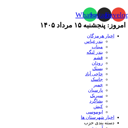
Whatsapp
Instagram
Envelo
امروز: پنجشنبه ۱۵ مرداد ۱۴۰۵
اخبار هرمزگان
بندرعباس
میناب
بندر لنگه
قشم
رودان
بستک
حاجی آباد
جاسک
خمیر
پارسیان
سیریک
بشاگرد
کیش
ابوموسی
اخبار شهرستان ها
دسته بندی حزب