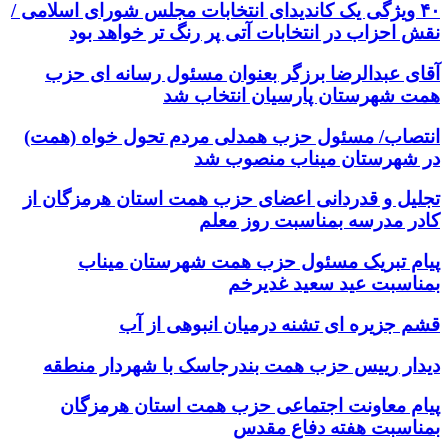
۴۰ ویژگی یک کاندیدای انتخابات مجلس شورای اسلامی /
نقش احزاب در انتخابات آتی پر رنگ تر خواهد بود
آقای عبدالرضا برزگر بعنوان مسئول رسانه ای حزب
همت شهرستان پارسیان انتخاب شد
انتصاب/ مسئول حزب همدلی مردم تحول خواه (همت)
در شهرستان میناب منصوب شد
تجلیل و قدردانی اعضای حزب همت استان هرمزگان از
کادر مدرسه بمناسبت روز معلم
پیام تبریک مسئول حزب همت شهرستان میناب
بمناسبت عید سعید غدیرخم
قشم جزیره ای تشنه درمیان انبوهی از آب
دیدار رییس حزب همت بندرجاسک با شهردار منطقه
پیام معاونت اجتماعی حزب همت استان هرمزگان
بمناسبت هفته دفاع مقدس