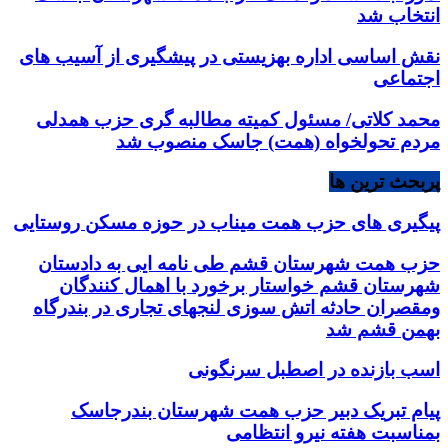
انتخاب شد
نقش اساسی اداره بهزیستی در پیشگیری از آسیب های
اجتماعی
محمد کلاتی/ مسئول کمیته مطالبه گری حزب همدلی
مردم تحولخواه (همت) جاسک منصوب شد
پربحث ترین ها
پیگیری های حزب همت میناب در حوزه مسکن روستایی
حزب همت شهرستان قشم طی نامه ایی به دادستان
شهرستان قشم خواستار برخورد با اهمال کنندگان
ومقصران حادثه اتش سوزی لنجهای تجاری در بندرگاه
بهمن قشم شد
اسب بازنده در اصطبل سرنگونی
پیام تبریک دبیر حزب همت شهرستان بندرجاسک
بمناسبت هفته نیرو انتظامی