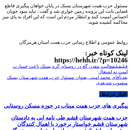
مسئول حزب همت شهرستان بستک در پایان خواهان پیگیری قاطع
قضایی بابت این پرونده زمین خواری شد و گفت : نباید سود جویان
احساس امنیت کنند و انتظار مردم این است که این افراد به پای میز
محاکمه کشیده شوند.
روابط عمومی و اطلاع رسانی حزب همت استان هرمزگان
لینک کوتاه خبر:
https://hehh.ir/?p=10246
قبلی
قبلی
فعالیت معدن گچ در روستای گزه بستک باعث خسارت
است نه اشتغال
بعدی
آقای محمد امینی بعنوان مسئول حزب همت شهرستان بستک
منصوب شد
بعدی
اخبار مرتبط:
پیگیری های حزب همت میناب در حوزه مسکن روستایی
حزب همت شهرستان قشم طی نامه ایی به دادستان
شهرستان قشم خواستار برخورد با اهمال کنندگان