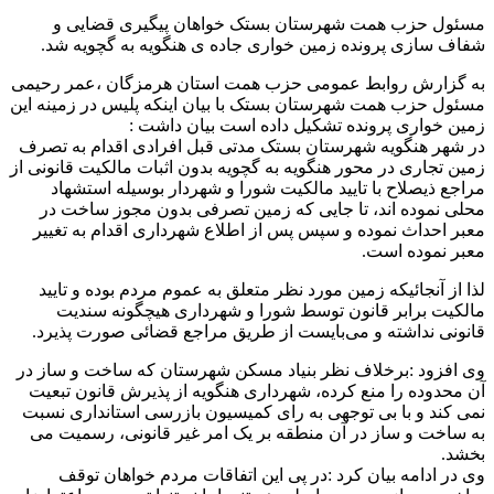
مسئول حزب همت شهرستان بستک خواهان پیگیری قضایی و
شفاف سازی پرونده زمین خواری جاده ی هنگویه به گچویه شد.
به گزارش روابط عمومی حزب همت استان هرمزگان ،عمر رحیمی
مسئول حزب همت شهرستان بستک با بیان اینکه پلیس در زمینه این
زمین خواری پرونده تشکیل داده است بیان داشت :
در شهر هنگویه شهرستان بستک مدتی قبل افرادی اقدام به تصرف
زمین تجاری در محور هنگویه به گچویه بدون اثبات مالکیت قانونی از
مراجع ذیصلاح با تایید مالکیت شورا و شهردار بوسیله استشهاد
محلی نموده اند، تا جایی که زمین تصرفی بدون مجوز ساخت در
معبر احداث نموده و سپس پس از اطلاع شهرداری اقدام به تغییر
معبر نموده است.
لذا از آنجائیکه زمین مورد نظر متعلق به عموم مردم بوده و تایید
مالکیت برابر قانون توسط شورا و شهرداری هیچگونه سندیت
قانونی نداشته و می‌بایست از طریق مراجع قضائی صورت پذیرد.
وی افزود :برخلاف نظر بنیاد مسکن شهرستان که ساخت و ساز در
آن محدوده را منع کرده، شهرداری هنگویه از پذیرش قانون تبعیت
نمی کند و با بی توجهی به رای کمیسیون بازرسی استانداری نسبت
به ساخت و ساز در آن منطقه بر یک امر غیر قانونی، رسمیت می
بخشد.
وی در ادامه بیان کرد :در پی این اتفاقات مردم خواهان توقف