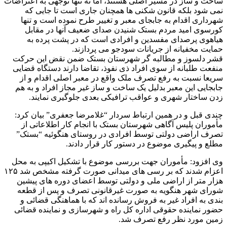
ساخت و ساز در مسیر اصلی هستند، اما نه تنها توجهی به اعتراضات
نمی شود بلکه قانون شکنی ها همچنان جاری است تا جایی که
شهرداری اقدام به جابجای معبر و تغییر طرح نموده است و تنها
کورسوی امید مردم بستک شنیدن صدای ضعیف آنها در مقابل
هیاهوی پرصدای مفسدین و افرادی است که در پشت پرده به
حمایت مخفیانه از جریانات سودجو می پردازند.
قشر دلسوز و مطالبه گر شهرستان بستک ضمن نقض این حرکت
منفعت طلبانه از سوی افراد ذی نفوذ، تقاضا دارند دستگاه قضایی
سریعا نسبت به رفع تصرف ملک واقع در معبر اصلی اقدام و از
جابجایی این معبر بدلیل یک ساخت و ساز غیر مجاز افراد و به هم
زدن ساختار شهری و عواقب ترافیکی بعدی جلوگیری نمایند.
چندی قبل و در همین ارتباط سردار “غلامرضا جعفری” بیان کرد:
مأموران پلیس آگاهی شهرستان بستک با انجام کار اطلاعاتی از
تصرف اراضی دولتی توسط افرادی در روستای هنگوئیه “بستک”
مطلع و پیگیری موضوع در دستور کار قرار دادند.
وی افزود: مأموران جهت بررسی موضوع با تشکیل اکیپی به محل
اعزام شدند که بر رسی های میدانی صورت گرفته مشخص شد ۱۲۵
هزار متر از اراضی ملی و دولتی توسط اعضای دوره های پیشین
شورای شهر هنگویه به صورت غیرقانونی تصرف و پس از قطعه
بندی به افراد غیر به فروش رسانده اند که با هماهنگی قضائی و
حضور نماینده حقوقی اداره کل راه و شهرسازی و نماینده قضائی
زمین مورد نظر رفع تصرف شد.