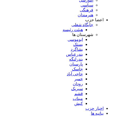
آموزشی
سیاسی
فرهنگی
هنرمندان
اعضا حزب
جایگاه شغلی
هیئت رئیسه
شهرستان ها
ابوموسی
بستک
بشاگرد
بندرعباس
بندرلنگه
پارسیان
جاسک
حاجی آباد
خمیر
رودان
سیریک
قشم
میناب
کیش
اخبار حزب
بیانیه ها