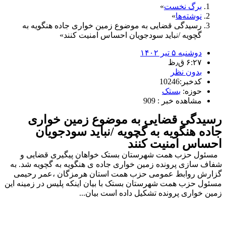
برگ نخست
نوشته‌ها
رسیدگی قضایی به موضوع زمین خواری جاده هنگویه به
گچویه /نباید سودجویان احساس امنیت کنند
دوشنبه ۵ تیر ۱۴۰۲
۶:۲۷ ق٫ظ
بدون نظر
کدخبر:10246
حوزه:
بستک
مشاهده خبر : 909
رسیدگی قضایی به موضوع زمین خواری
جاده هنگویه به گچویه /نباید سودجویان
احساس امنیت کنند
مسئول حزب همت شهرستان بستک خواهان پیگیری قضایی و
شفاف سازی پرونده زمین خواری جاده ی هنگویه به گچویه شد. به
گزارش روابط عمومی حزب همت استان هرمزگان ،عمر رحیمی
مسئول حزب همت شهرستان بستک با بیان اینکه پلیس در زمینه این
زمین خواری پرونده تشکیل داده است بیان...