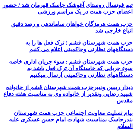
تیم فوتسال روستای آغوشک جاسک قهرمان شد / حضور
اعضای حزب همت در یک مراسم ورزشی
حزب همت هرمزگان خواهان ساماندهی و رصد دقیق
اتباع خارجی شد
حزب همت شهرستان قشم ؛ ترک فعل ها را به
دستگاههای نظارتی وحاکمیتی اعلام می کنیم
حزب همت شهرستان قشم : سوء جریان اداری خاصه
سوء جریانی که خاستگاه آن ترک فعل باشد به
دستگاههای نظارتی وحاکمیتی ارسال میکنیم
دیدار رییس ودبیرحزب همت شهرستان قشم از خانواده
شهید رضایی وتقدیر از خانواده وی به مناسبت هفته دفاع
مقدس
پیام تسلیت معاونت اجتماعی حزب همت شهرستان
بندرجاسک بمناسبت شهادت امام حسن عسکری علیه
السلام