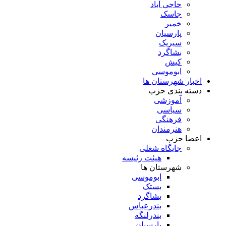
حاجی آباد
جاسک
خمیر
پارسیان
سیریک
بشاگرد
کیش
ابوموسی
اخبار شهرستان ها
دسته بندی حزب
آموزشی
سیاسی
فرهنگی
هنرمندان
اعضا حزب
جایگاه شغلی
هیئت رئیسه
شهرستان ها
ابوموسی
بستک
بشاگرد
بندرعباس
بندرلنگه
پارسیان