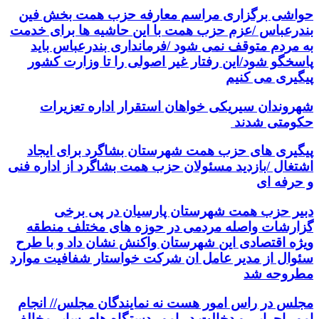
حواشی برگزاری مراسم معارفه حزب همت بخش فین
بندرعباس /عزم حزب همت با این حاشیه ها برای خدمت
به مردم متوقف نمی شود /فرمانداری بندرعباس باید
پاسخگو شود/این رفتار غیر اصولی را تا وزارت کشور
پیگیری می کنیم
شهروندان سیریکی خواهان استقرار اداره تعزیرات
حکومتی شدند
پیگیری های حزب همت شهرستان بشاگرد برای ایجاد
اشتغال /بازدید مسئولان حزب همت بشاگرد از اداره فنی
و حرفه ای
دبیر حزب همت شهرستان پارسیان در پی برخی
گزارشات واصله مردمی در حوزه های مختلف منطقه
ویژه اقتصادی این شهرستان واکنش نشان داد و با طرح
سئوال از مدیر عامل ان شرکت خواستار شفافیت موارد
مطروحه شد
مجلس در راس امور هست نه نمایندگان مجلس// انجام
امور اجرایی و دخالت در امور دستگاه های سایر مخالف