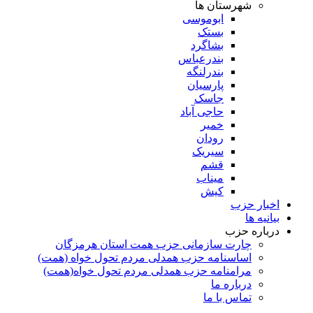
شهرستان ها
ابوموسی
بستک
بشاگرد
بندرعباس
بندرلنگه
پارسیان
جاسک
حاجی آباد
خمیر
رودان
سیریک
قشم
میناب
کیش
اخبار حزب
بیانیه ها
درباره حزب
چارت سازمانی حزب همت استان هرمزگان
اساسنامه حزب همدلی مردم تحول خواه (همت)
مرامنامه حزب همدلی مردم تحول خواه(همت)
درباره ما
تماس با ما