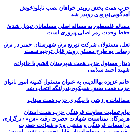
حزب همت بخش رویدر خواهان نصب تابلو(خوش
آمدگویی)ورودی رویدر شد
مساله فلسطین به مساله اصلی مسلمانان تبدیل شده/
حفظ وحدت رمز اصلی پیروزی است
تعلل مسئولان شرکت توزیع برق شهرستان خمیر در برق
رسانی به طرح مسکن رویدر قابل توجیه نیست
دیدار مسئول حزب همت شهرستان قشم با خانواده
شهید احمد سلامی
خانم عزیزه بهاالدینی به عنوان مسئول کمیته امور بانوان
حزب همت بخش شیبکوه بندرلنگه انتخاب شد
مطالبات ورزشی با پیگیری حزب همت میناب
پیام تسلیت معاونت فرهنگی حزب همت استان
هرمزگان بمناسبت شهادت حضرت رقیه «س» / برگزاری
مراسمات فرهنگی و مذهبی ویژه شهادت حضرت
رقیه«س» در سطح استان قابل تحسین و تقدیر است /