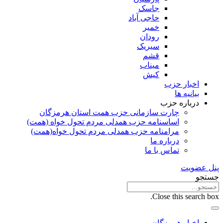
جاسک
حاجی آباد
خمیر
رودان
سیریک
قشم
میناب
کیش
اخبار حزب
بیانیه ها
درباره حزب
چارت سازمانی حزب همت استان هرمزگان
اساسنامه حزب همدلی مردم تحول خواه (همت)
مرامنامه حزب همدلی مردم تحول خواه(همت)
درباره ما
تماس با ما
پنل عضویت
جستجو
Close this search box.
اخبار هرمزگان