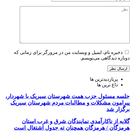
ذخیره نام، ایمیل و وبسایت من در مرورگر برای زمانی که
دوباره دیدگاهی می‌نویسم.
پربازدیدترین ها
داغ ترین ها
جلسه مسئول حزب همت شهرستان سیریک با شهردار،
پیرامون مشکلات و مطالبات مردم شهرستان سیریک
برگزار شد
گلایه از ناکارآمدی نمایندگان شرق و غرب استان
هرمزگان / هرمزگان همچنان ته جدول اشتغال است