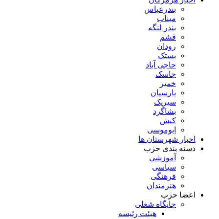
بندرعباس
میناب
بندر لنگه
قشم
رودان
بستک
حاجی آباد
جاسک
خمیر
پارسیان
سیریک
بشاگرد
کیش
ابوموسی
اخبار شهرستان ها
دسته بندی حزب
آموزشی
سیاسی
فرهنگی
هنرمندان
اعضا حزب
جایگاه شغلی
هیئت رئیسه