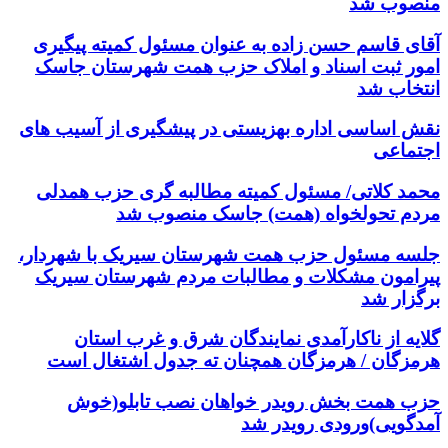
منصوب شد
آقای قاسم حسن زاده به عنوان مسئول کمیته پیگیری
امور ثبت اسناد و املاک حزب همت شهرستان جاسک
انتخاب شد
نقش اساسی اداره بهزیستی در پیشگیری از آسیب های
اجتماعی
محمد کلاتی/ مسئول کمیته مطالبه گری حزب همدلی
مردم تحولخواه (همت) جاسک منصوب شد
جلسه مسئول حزب همت شهرستان سیریک با شهردار،
پیرامون مشکلات و مطالبات مردم شهرستان سیریک
برگزار شد
گلایه از ناکارآمدی نمایندگان شرق و غرب استان
هرمزگان / هرمزگان همچنان ته جدول اشتغال است
حزب همت بخش رویدر خواهان نصب تابلو(خوش
آمدگویی)ورودی رویدر شد