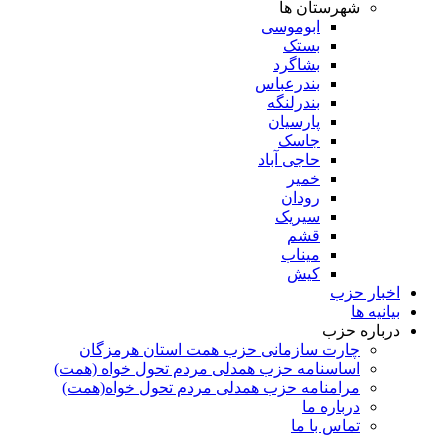
شهرستان ها
ابوموسی
بستک
بشاگرد
بندرعباس
بندرلنگه
پارسیان
جاسک
حاجی آباد
خمیر
رودان
سیریک
قشم
میناب
کیش
اخبار حزب
بیانیه ها
درباره حزب
چارت سازمانی حزب همت استان هرمزگان
اساسنامه حزب همدلی مردم تحول خواه (همت)
مرامنامه حزب همدلی مردم تحول خواه(همت)
درباره ما
تماس با ما