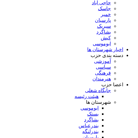
حاجی آباد
جاسک
خمیر
پارسیان
سیریک
بشاگرد
کیش
ابوموسی
اخبار شهرستان ها
دسته بندی حزب
آموزشی
سیاسی
فرهنگی
هنرمندان
اعضا حزب
جایگاه شغلی
هیئت رئیسه
شهرستان ها
ابوموسی
بستک
بشاگرد
بندرعباس
بندرلنگه
پارسیان