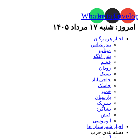
Whatsapp
Instagram
Envelo
امروز: شنبه ۱۷ مرداد ۱۴۰۵
اخبار هرمزگان
بندرعباس
میناب
بندر لنگه
قشم
رودان
بستک
حاجی آباد
جاسک
خمیر
پارسیان
سیریک
بشاگرد
کیش
ابوموسی
اخبار شهرستان ها
دسته بندی حزب