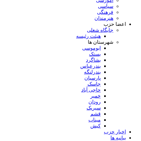
آموزشی
سیاسی
فرهنگی
هنرمندان
اعضا حزب
جایگاه شغلی
هیئت رئیسه
شهرستان ها
ابوموسی
بستک
بشاگرد
بندرعباس
بندرلنگه
پارسیان
جاسک
حاجی آباد
خمیر
رودان
سیریک
قشم
میناب
کیش
اخبار حزب
بیانیه ها