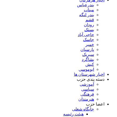
بندرعباس
میناب
بندر لنگه
قشم
رودان
بستک
حاجی آباد
جاسک
خمیر
پارسیان
سیریک
بشاگرد
کیش
ابوموسی
اخبار شهرستان ها
دسته بندی حزب
آموزشی
سیاسی
فرهنگی
هنرمندان
اعضا حزب
جایگاه شغلی
هیئت رئیسه