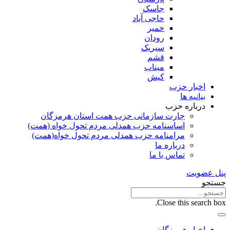
جاسک
حاجی آباد
خمیر
رودان
سیریک
قشم
میناب
کیش
اخبار حزب
بیانیه ها
درباره حزب
چارت سازمانی حزب همت استان هرمزگان
اساسنامه حزب همدلی مردم تحول خواه (همت)
مرامنامه حزب همدلی مردم تحول خواه(همت)
درباره ما
تماس با ما
پنل عضویت
جستجو
Close this search box.
اخبار هرمزگان