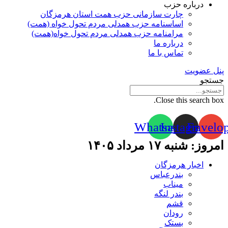
درباره حزب
چارت سازمانی حزب همت استان هرمزگان
اساسنامه حزب همدلی مردم تحول خواه (همت)
مرامنامه حزب همدلی مردم تحول خواه(همت)
درباره ما
تماس با ما
پنل عضویت
جستجو
Close this search box.
Whatsapp
Instagram
Envelo
امروز: شنبه ۱۷ مرداد ۱۴۰۵
اخبار هرمزگان
بندرعباس
میناب
بندر لنگه
قشم
رودان
بستک