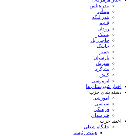
بندرعباس
میناب
بندر لنگه
قشم
رودان
بستک
حاجی آباد
جاسک
خمیر
پارسیان
سیریک
بشاگرد
کیش
ابوموسی
اخبار شهرستان ها
دسته بندی حزب
آموزشی
سیاسی
فرهنگی
هنرمندان
اعضا حزب
جایگاه شغلی
هیئت رئیسه