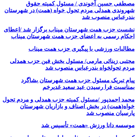
مصطفی حسین آخوندی / مسئول کمیته حقوق
شهروندی همدلی مردم تحول خواه (همت) در شهرستان
بندرعباس منصوب شد
نشست حزب همت شهرستان میناب برگزار شد /اعطای
احکام رسمی به اعضای حزب همت شهرستان میناب
مطالبات ورزشی با پیگیری حزب همت میناب
مجتبی زینائی مارمی/ مسئول بخش فین حزب همدلی
مردم تحولخواه بندرعباس منصوب شد
پیام تبریک مسئول حزب همت شهرستان بشاگرد
بمناسبت فرا رسیدن عید سعید غدیرخم
محمد احمدپور /مسئول کمیته حزب همدلی و مردم تحول
خواه(همت) در بخش اصناف و بازاریان شهرستان
پارسیان منصوب شد
موسسه دانا ورزش «همت» تأسیس شد