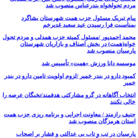
مردم تحولخواه بندرعباس منصوب شد
پیام تبریک مسئول حزب همت شهرستان بشاگرد
بمناسبت فرا رسیدن عید سعید غدیرخم
محمد احمدپور /مسئول کمیته حزب همدلی و مردم تحول
خواه(همت) در بخش اصناف و بازاریان شهرستان
پارسیان منصوب شد
موسسه دانا ورزش «همت» تأسیس شد
کمبود دارو در بندر خمیر /لزوم اولویت تامین دارو در بندر
خمیر
انتخاب آگاهانه در گرو مشارکتی هدفمند/نخبگان عرصه را
خالی نکنند
حنیف رازمند / معاونت اجرایی و برنامه ریزی حزب همت
استان هرمزگان منصوب شد
پارسیان در تب و تاب بی عدالتی و فشار بر اصحاب