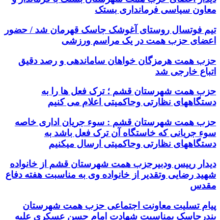
معاون سیاسی فرمانداری بستک
تیم فوتسال روستای آغوشک جاسک قهرمان شد / حضور
اعضای حزب همت در یک مراسم ورزشی
حزب همت هرمزگان خواهان ساماندهی و رصد دقیق
اتباع خارجی شد
حزب همت شهرستان قشم ؛ ترک فعل ها را به
دستگاههای نظارتی وحاکمیتی اعلام می کنیم
حزب همت شهرستان قشم : سوء جریان اداری خاصه
سوء جریانی که خاستگاه آن ترک فعل باشد به
دستگاههای نظارتی وحاکمیتی ارسال میکنیم
دیدار رییس ودبیرحزب همت شهرستان قشم از خانواده
شهید رضایی وتقدیر از خانواده وی به مناسبت هفته دفاع
مقدس
پیام تسلیت معاونت اجتماعی حزب همت شهرستان
بندرجاسک بمناسبت شهادت امام حسن عسکری علیه