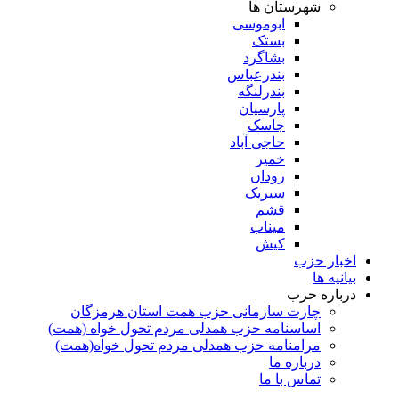
شهرستان ها
ابوموسی
بستک
بشاگرد
بندرعباس
بندرلنگه
پارسیان
جاسک
حاجی آباد
خمیر
رودان
سیریک
قشم
میناب
کیش
اخبار حزب
بیانیه ها
درباره حزب
چارت سازمانی حزب همت استان هرمزگان
اساسنامه حزب همدلی مردم تحول خواه (همت)
مرامنامه حزب همدلی مردم تحول خواه(همت)
درباره ما
تماس با ما