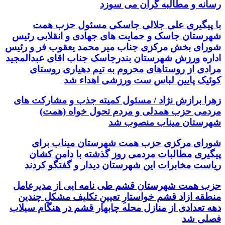
رسانه و مطالبه گران می سوزد
با پیگیری علی جلالی جاسکی مسئول حزب همت
شهرستان جاسک و حمایت های جهادی و انقلابی رئیس
شورای بخش مرکزی جناب میر محمد یعقوب فر و رئیس
اداره ورزش شهرستان بندرجاسک جناب اقای عبدالمجید
مرادی از روستاهای محروم به تیم دهیاری روستای
کوئیک پایین لباس ست ورزشی اهداء شد
زهرا برازش نژاد / مسئول کمیته جذب و مشارکت های
مردمی حزب همدلی و مردم تحول خواه (همت)
شهرستان میناب منصوب شد
شورای مرکزی حزب همت شهرستان میناب برای
پیگیری مطالبات مردمی روز گذشته با دامن کشان
ریاست مخابرات این شهرستان دیدار و گفتگو کردند
حزب همت شهرستان قشم طی نامه ایی از مدیرعامل
منطقه ازاد قشم خواستارِ تعیینِ تکلیف مشکلِ چندین
دهه تعدادی از منازل محله چابهار قشم در هنگام سیلاب
فصلی شد