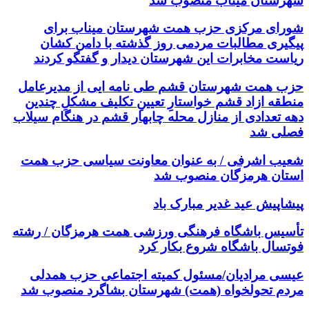
شهرستان میناب منصوب شد
شورای مرکزی حزب همت شهرستان میناب برای
پیگیری مطالبات مردمی روز گذشته با دامن کشان
ریاست مخابرات این شهرستان دیدار و گفتگو کردند
حزب همت شهرستان قشم طی نامه ایی از مدیرعامل
منطقه ازاد قشم خواستارِ تعیینِ تکلیف مشکلِ چندین
دهه تعدادی از منازل محله چابهار قشم در هنگام سیلاب
فصلی شد
شعیب اشرفی / به عنوان معاونت سیاسی حزب همت
استان هرمزگان منصوب شد
پیشاپیش عید غدیر مبارک باد
تأسیس باشگاه فرهنگی ورزشی همت هرمزگان / رشته
فوتسال باشگاه شروع بکار کرد
عیسی مرادیان/مسئول کمیته اجتماعی حزب همدلی
مردم تحولخواه (همت) شهرستان بشاگرد منصوب شد