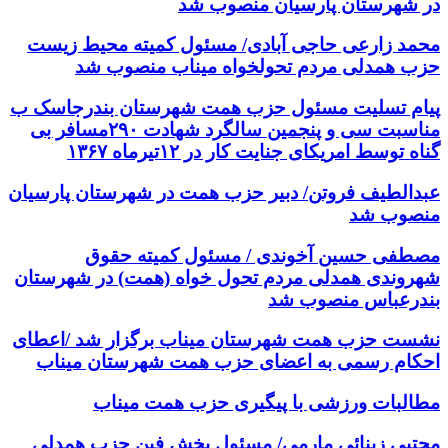
در شهرستان پارسیان منصوب شد
محمد زارعی حاجی آبادی/ مسئول کمیته محیط زیست
حزب همدلی مردم تحولخواه میناب منصوب شد
پیام تسلیت مسئول حزب همت شهرستان بندرجاسک ب
مناسبت سی و پنجمین سالگرد شهادت ۲۹۰مسافر بی
گناه توسط امریکای جنایت کار در ۱۲تیرماه ۱۳۶۷
عبدالطیف فروتن/ دبیر حزب همت در شهرستان پارسیان
منصوب شد
مصطفی حسین آخوندی / مسئول کمیته حقوق
شهروندی همدلی مردم تحول خواه (همت) در شهرستان
بندرعباس منصوب شد
نشست حزب همت شهرستان میناب برگزار شد /اعطای
احکام رسمی به اعضای حزب همت شهرستان میناب
مطالبات ورزشی با پیگیری حزب همت میناب
مجتبی زینائی مارمی/ مسئول بخش فین حزب همدلی