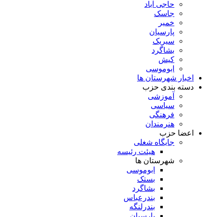
حاجی آباد
جاسک
خمیر
پارسیان
سیریک
بشاگرد
کیش
ابوموسی
اخبار شهرستان ها
دسته بندی حزب
آموزشی
سیاسی
فرهنگی
هنرمندان
اعضا حزب
جایگاه شغلی
هیئت رئیسه
شهرستان ها
ابوموسی
بستک
بشاگرد
بندرعباس
بندرلنگه
پارسیان