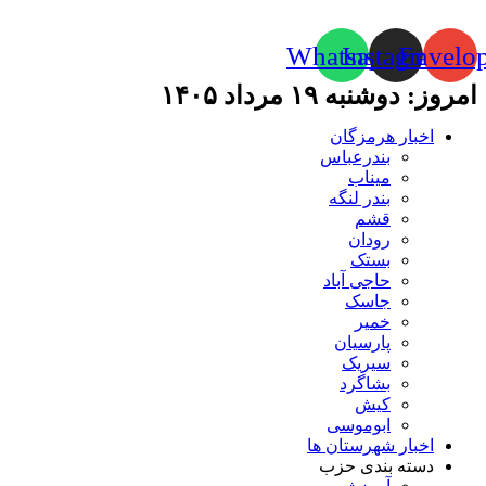
Whatsapp
Instagram
Envelo
امروز: دوشنبه ۱۹ مرداد ۱۴۰۵
اخبار هرمزگان
بندرعباس
میناب
بندر لنگه
قشم
رودان
بستک
حاجی آباد
جاسک
خمیر
پارسیان
سیریک
بشاگرد
کیش
ابوموسی
اخبار شهرستان ها
دسته بندی حزب