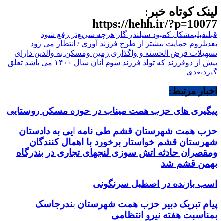
لینک کوتاه خبر:
https://hehh.ir/?p=10077
قبلی
قبلی
مشکل کمبود سیلندر گاز هرچه سریع‌تر رفع شود
بعدی
لزوم حمایت بیشتر از طرح فرزند آوری / انتطار می رود
تسهیلات قرض الحسنه و واگذاری زمین ومسکن به والدین دارای
بیش از دوفرزند که تولد فرزند سوم آنان سال ۱۴۰۰ می باشد تعلق
گیرد
بعدی
اخبار مرتبط:
پیگیری های حزب همت میناب در حوزه مسکن روستایی
حزب همت شهرستان قشم طی نامه ایی به دادستان
شهرستان قشم خواستار برخورد با اهمال کنندگان
ومقصران حادثه اتش سوزی لنجهای تجاری در بندرگاه
بهمن قشم شد
اسب بازنده در اصطبل سرنگونی
پیام تبریک دبیر حزب همت شهرستان بندرجاسک
بمناسبت هفته نیرو انتظامی