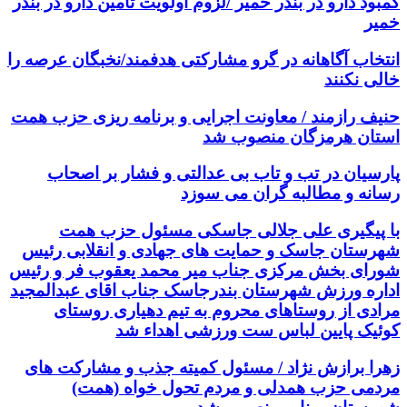
کمبود دارو در بندر خمیر /لزوم اولویت تامین دارو در بندر
خمیر
انتخاب آگاهانه در گرو مشارکتی هدفمند/نخبگان عرصه را
خالی نکنند
حنیف رازمند / معاونت اجرایی و برنامه ریزی حزب همت
استان هرمزگان منصوب شد
پارسیان در تب و تاب بی عدالتی و فشار بر اصحاب
رسانه و مطالبه گران می سوزد
با پیگیری علی جلالی جاسکی مسئول حزب همت
شهرستان جاسک و حمایت های جهادی و انقلابی رئیس
شورای بخش مرکزی جناب میر محمد یعقوب فر و رئیس
اداره ورزش شهرستان بندرجاسک جناب اقای عبدالمجید
مرادی از روستاهای محروم به تیم دهیاری روستای
کوئیک پایین لباس ست ورزشی اهداء شد
زهرا برازش نژاد / مسئول کمیته جذب و مشارکت های
مردمی حزب همدلی و مردم تحول خواه (همت)