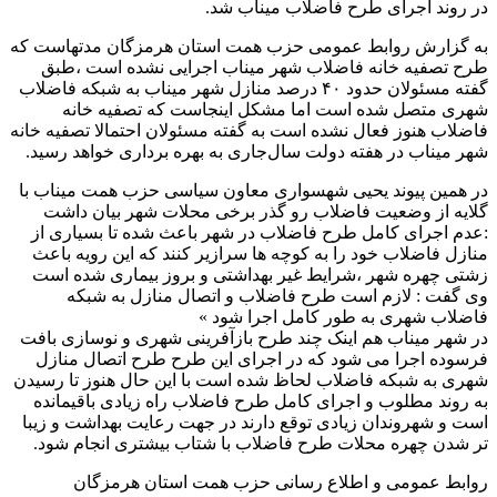
در روند اجرای طرح فاضلاب میناب شد.
به گزارش روابط عمومی حزب همت استان هرمزگان مدتهاست که
طرح تصفیه خانه فاضلاب شهر میناب اجرایی نشده است ،طبق
گفته مسئولان حدود ۴۰ درصد منازل شهر میناب به شبکه فاضلاب
شهری متصل شده است اما مشکل اینجاست که تصفیه خانه
فاضلاب هنوز فعال نشده است به گفته مسئولان احتمالا تصفیه خانه
شهر میناب در هفته دولت سال‌جاری به بهره برداری خواهد رسید.
در همین پیوند یحیی شهسواری معاون سیاسی حزب همت میناب با
گلایه از وضعیت فاضلاب رو گذر برخی محلات شهر بیان داشت
:عدم اجرای کامل طرح فاضلاب در شهر باعث شده تا بسیاری از
منازل فاضلاب خود را به کوچه ها سرازیر کنند که این رویه باعث
زشتی چهره شهر ،شرایط غیر بهداشتی و بروز بیماری شده است
وی گفت : لازم است طرح فاضلاب و اتصال منازل به شبکه
فاضلاب شهری به طور کامل اجرا شود »
در شهر میناب هم اینک چند طرح بازآفرینی شهری و نوسازی بافت
فرسوده اجرا می شود که در اجرای این طرح طرح اتصال منازل
شهری به شبکه فاضلاب لحاظ شده است با این حال هنوز تا رسیدن
به روند مطلوب و اجرای کامل طرح فاضلاب راه زیادی باقیمانده
است و شهروندان زیادی توقع دارند در جهت رعایت بهداشت و زیبا
تر شدن چهره محلات طرح فاضلاب با شتاب بیشتری انجام شود.
روابط عمومی و اطلاع رسانی حزب همت استان هرمزگان