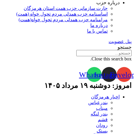
درباره حزب
چارت سازمانی حزب همت استان هرمزگان
اساسنامه حزب همدلی مردم تحول خواه (همت)
مرامنامه حزب همدلی مردم تحول خواه(همت)
درباره ما
تماس با ما
پنل عضویت
جستجو
Close this search box.
Whatsapp
Instagram
Envelo
امروز: دوشنبه ۱۹ مرداد ۱۴۰۵
اخبار هرمزگان
بندرعباس
میناب
بندر لنگه
قشم
رودان
بستک