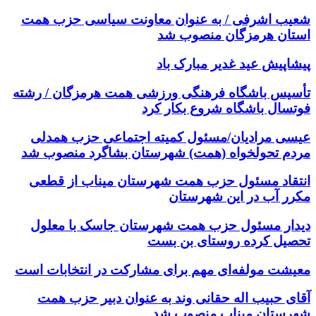
شعیب اشرفی / به عنوان معاونت سیاسی حزب همت
استان هرمزگان منصوب شد
پیشاپیش عید غدیر مبارک باد
تأسیس باشگاه فرهنگی ورزشی همت هرمزگان / رشته
فوتسال باشگاه شروع بکار کرد
عیسی مرادیان/مسئول کمیته اجتماعی حزب همدلی
مردم تحولخواه (همت) شهرستان بشاگرد منصوب شد
انتقاد مسئول حزب همت شهرستان میناب از قطعی
مکرر آب در این شهرستان
دیدار مسئول حزب همت شهرستان جاسک با معلول
تحصیل کرده روستای بن بست
معیشت مولفه‌ای مهم برای مشارکت در انتخابات است
آقای حبیب اله حقانی وند به عنوان دبیر حزب همت
شهرستان میناب منصوب شد