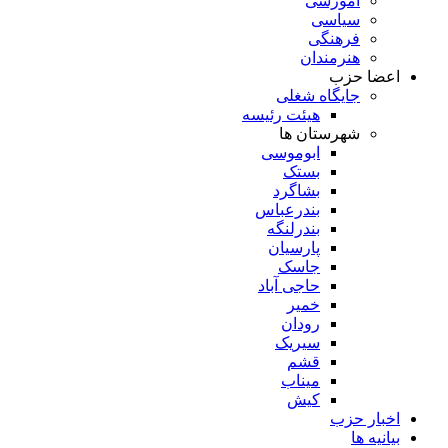
آموزشی
سیاسی
فرهنگی
هنرمندان
اعضا حزب
جایگاه شغلی
هیئت رئیسه
شهرستان ها
ابوموسی
بستک
بشاگرد
بندرعباس
بندرلنگه
پارسیان
جاسک
حاجی آباد
خمیر
رودان
سیریک
قشم
میناب
کیش
اخبار حزب
بیانیه ها