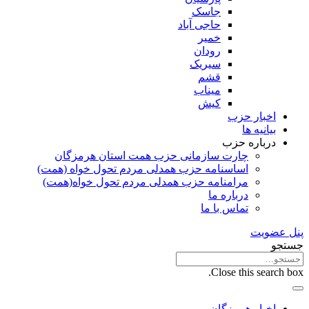
جاسک
حاجی آباد
خمیر
رودان
سیریک
قشم
میناب
کیش
اخبار حزب
بیانیه ها
درباره حزب
چارت سازمانی حزب همت استان هرمزگان
اساسنامه حزب همدلی مردم تحول خواه (همت)
مرامنامه حزب همدلی مردم تحول خواه(همت)
درباره ما
تماس با ما
پنل عضویت
جستجو
Close this search box.
اخبار هرمزگان