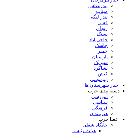
بندرعباس
میناب
بندر لنگه
قشم
رودان
بستک
حاجی آباد
جاسک
خمیر
پارسیان
سیریک
بشاگرد
کیش
ابوموسی
اخبار شهرستان ها
دسته بندی حزب
آموزشی
سیاسی
فرهنگی
هنرمندان
اعضا حزب
جایگاه شغلی
هیئت رئیسه