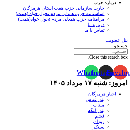
درباره حزب
چارت سازمانی حزب همت استان هرمزگان
اساسنامه حزب همدلی مردم تحول خواه (همت)
مرامنامه حزب همدلی مردم تحول خواه(همت)
درباره ما
تماس با ما
پنل عضویت
جستجو
Close this search box.
Whatsapp
Instagram
Envelo
امروز: شنبه ۱۷ مرداد ۱۴۰۵
اخبار هرمزگان
بندرعباس
میناب
بندر لنگه
قشم
رودان
بستک