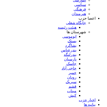
آموزشی
سیاسی
فرهنگی
هنرمندان
اعضا حزب
جایگاه شغلی
هیئت رئیسه
شهرستان ها
ابوموسی
بستک
بشاگرد
بندرعباس
بندرلنگه
پارسیان
جاسک
حاجی آباد
خمیر
رودان
سیریک
قشم
میناب
کیش
اخبار حزب
بیانیه ها