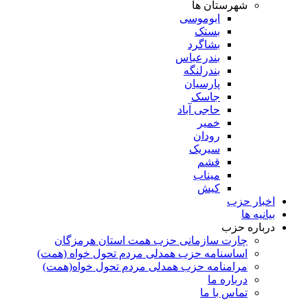
شهرستان ها
ابوموسی
بستک
بشاگرد
بندرعباس
بندرلنگه
پارسیان
جاسک
حاجی آباد
خمیر
رودان
سیریک
قشم
میناب
کیش
اخبار حزب
بیانیه ها
درباره حزب
چارت سازمانی حزب همت استان هرمزگان
اساسنامه حزب همدلی مردم تحول خواه (همت)
مرامنامه حزب همدلی مردم تحول خواه(همت)
درباره ما
تماس با ما