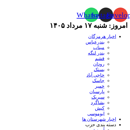
Whatsapp
Instagram
Envelo
امروز: شنبه ۱۷ مرداد ۱۴۰۵
اخبار هرمزگان
بندرعباس
میناب
بندر لنگه
قشم
رودان
بستک
حاجی آباد
جاسک
خمیر
پارسیان
سیریک
بشاگرد
کیش
ابوموسی
اخبار شهرستان ها
دسته بندی حزب