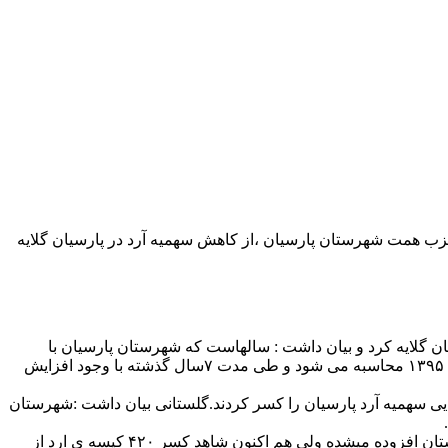
 همت شهرستان پارسیان ،از کاهش سهمیه آرد در پارسیان گلایه
لایه کرد و بیان داشت : سالهاست که شهرستان پارسیان با
کمبود سهمیه آرد یارانه ای دست و پنجه نرم میکند و این در حالی است که سهمیه آرد شهرستان پارسیان طبق آمار سرشماری جمعیتی سال ١٣٩۵ محاسبه می شود و طی مدت ٧سال گذشته با وجود افزایش
یی سهمیه آرد پارسیان را کسر کردند.گلستانی بیان داشت :شهرستان
مسئول حزب همت پارسیان گفت : شایسته بود با مدنظر قرار دادن آ مار افزایشی جمعیت از سال ٩۵ تاکنون سالیانه به سهمیه ی این شهرستان افزوده میشده ولی هم اکنون شاهد کسر ۴٢٠ کیسه ی ارد از