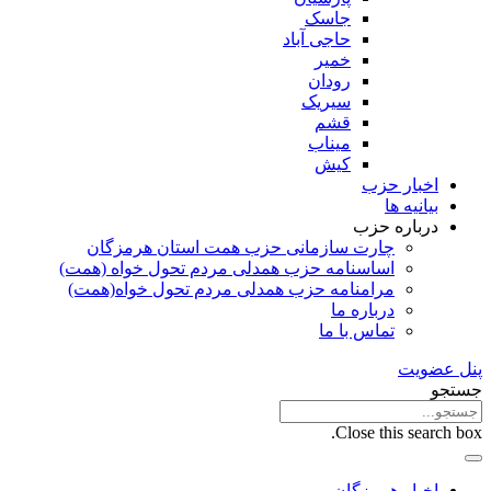
جاسک
حاجی آباد
خمیر
رودان
سیریک
قشم
میناب
کیش
اخبار حزب
بیانیه ها
درباره حزب
چارت سازمانی حزب همت استان هرمزگان
اساسنامه حزب همدلی مردم تحول خواه (همت)
مرامنامه حزب همدلی مردم تحول خواه(همت)
درباره ما
تماس با ما
پنل عضویت
جستجو
Close this search box.
اخبار هرمزگان