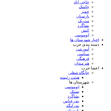
حاجی آباد
جاسک
خمیر
پارسیان
سیریک
بشاگرد
کیش
ابوموسی
اخبار شهرستان ها
دسته بندی حزب
آموزشی
سیاسی
فرهنگی
هنرمندان
اعضا حزب
جایگاه شغلی
هیئت رئیسه
شهرستان ها
ابوموسی
بستک
بشاگرد
بندرعباس
بندرلنگه
پارسیان