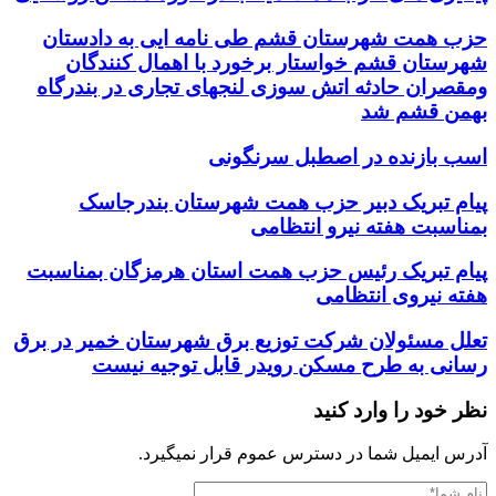
حزب همت شهرستان قشم طی نامه ایی به دادستان
شهرستان قشم خواستار برخورد با اهمال کنندگان
ومقصران حادثه اتش سوزی لنجهای تجاری در بندرگاه
بهمن قشم شد
اسب بازنده در اصطبل سرنگونی
پیام تبریک دبیر حزب همت شهرستان بندرجاسک
بمناسبت هفته نیرو انتظامی
پیام تبریک رئیس حزب همت استان هرمزگان بمناسبت
هفته نیروی انتظامی
تعلل مسئولان شرکت توزیع برق شهرستان خمیر در برق
رسانی به طرح مسکن رویدر قابل توجیه نیست
نظر خود را وارد کنید
آدرس ایمیل شما در دسترس عموم قرار نمیگیرد.