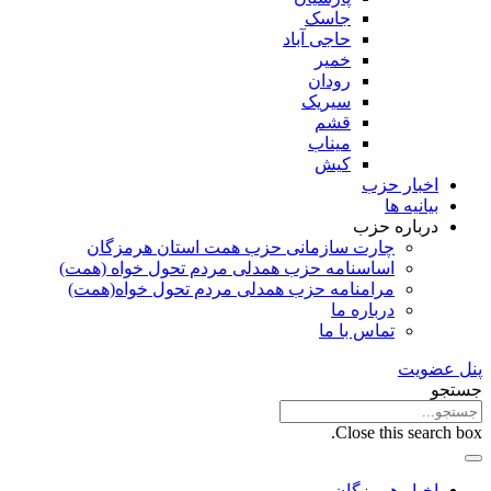
جاسک
حاجی آباد
خمیر
رودان
سیریک
قشم
میناب
کیش
اخبار حزب
بیانیه ها
درباره حزب
چارت سازمانی حزب همت استان هرمزگان
اساسنامه حزب همدلی مردم تحول خواه (همت)
مرامنامه حزب همدلی مردم تحول خواه(همت)
درباره ما
تماس با ما
پنل عضویت
جستجو
Close this search box.
اخبار هرمزگان