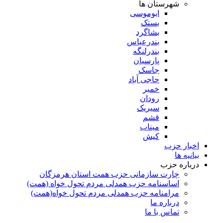
شهرستان ها
ابوموسی
بستک
بشاگرد
بندرعباس
بندرلنگه
پارسیان
جاسک
حاجی آباد
خمیر
رودان
سیریک
قشم
میناب
کیش
اخبار حزب
بیانیه ها
درباره حزب
چارت سازمانی حزب همت استان هرمزگان
اساسنامه حزب همدلی مردم تحول خواه (همت)
مرامنامه حزب همدلی مردم تحول خواه(همت)
درباره ما
تماس با ما