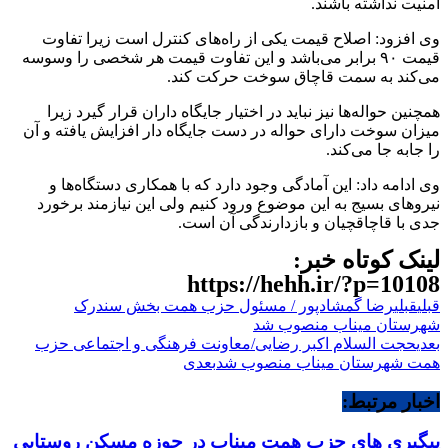
امنیت نداشته باشند.
وی افزود: اصلاح قیمت یکی از راه‌های کنترل است زیرا تفاوت
قیمت ۹۰ برابر می‌باشد و این تفاوت قیمت هر شخصی را وسوسه
می‌کند به سمت قاچاق سوخت حرکت کند.
همچنین حواله‌ها نیز نباید در اختیار جایگاه داران قرار گیرد زیرا
میزان سوخت دارای حواله در دست جایگاه دار افزایش یافته و آن
را جابه جا می‌کند.
وی ادامه داد: این آمادگی وجود دارد که با همکاری دستگاه‌ها و
نیروهای بسیج به این موضوع ورود کنیم ولی این نیازمند برخورد
جدی با قاچاقچیان و بازدارندگی آن است.
لینک کوتاه خبر:
https://hehh.ir/?p=10108
قبلی
قبلی
رضا گمشادپور / مسئول حزب همت بخش سندرک
شهرستان میناب منصوب شد
بعدی
حجت السلام اکبر رضایی/معاونت فرهنگی و اجتماعی حزب
همت شهرستان میناب منصوب شد
بعدی
اخبار مرتبط:
پیگیری های حزب همت میناب در حوزه مسکن روستایی