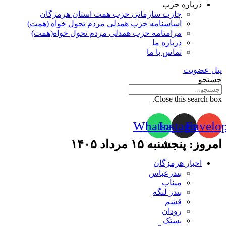
درباره حزب
چارت سازمانی حزب همت استان هرمزگان
اساسنامه حزب همدلی مردم تحول خواه (همت)
مرامنامه حزب همدلی مردم تحول خواه(همت)
درباره ما
تماس با ما
پنل عضویت
جستجو
Close this search box.
Whatsapp
Instagram
Envelo
امروز: پنجشنبه ۱۵ مرداد ۱۴۰۵
اخبار هرمزگان
بندرعباس
میناب
بندر لنگه
قشم
رودان
بستک