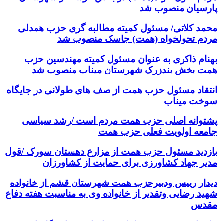
پارسیان منصوب شد
محمد کلاتی/ مسئول کمیته مطالبه گری حزب همدلی
مردم تحولخواه (همت) جاسک منصوب شد
بهنام ذاکری به عنوان مسئول کمیته مهندسین حزب
همت بخش بندزرک شهرستان میناب منصوب شد
انتقاد مسئول حزب همت از صف های طولانی در جایگاه
سوخت میناب
پشتوانه اصلی حزب همت مردم است /رشد سیاسی
جامعه اولویت فعلی حزب همت
بازدید مسئول حزب همت از مزارع دهستان سورک /قول
مدیر جهاد کشاورزی برای حمایت از کشاورزان
دیدار رییس ودبیرحزب همت شهرستان قشم از خانواده
شهید رضایی وتقدیر از خانواده وی به مناسبت هفته دفاع
مقدس