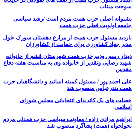
سوخت میناب
پشتوانه اصلی حزب همت مردم است /رشد سیاسی
جامعه اولویت فعلی حزب همت
بازدید مسئول حزب همت از مزارع دهستان سورک /قول
مدیر جهاد کشاورزی برای حمایت از کشاورزان
دیدار رییس ودبیرحزب همت شهرستان قشم از خانواده
شهید رضایی وتقدیر از خانواده وی به مناسبت هفته دفاع
مقدس
علی احمد پور / مسئول کمیته اساتید و دانشگاهیان حزب
همت بندرعباس منصوب شد
خصلت های یک کاندیدای انتخاباتی مجلس شورای
اسلامی
ابراهیم مرادی زاده / معاونت سیاسی حزب همدلی مردم
تحولخواه (همت) بشاگرد منصوب شد