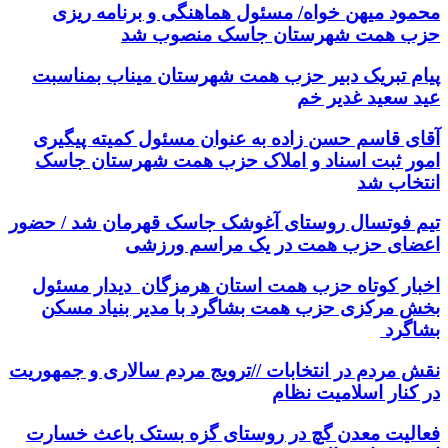
محمود میهن خواه/ مسئول هماهنگی و برنامه ریزی
حزب همت شهرستان جاسک منصوب شد
پیام تبریک دبیر حزب همت شهرستان میناب بمناسبت
عید سعید غدیر خم
آقای قاسم حسن زاده به عنوان مسئول کمیته پیگیری
امور ثبت اسناد و املاک حزب همت شهرستان جاسک
انتخاب شد
تیم فوتسال روستای آغوشک جاسک قهرمان شد / حضور
اعضای حزب همت در یک مراسم ورزشی
اخبار کوتاه حزب همت استان هرمزگان دیدار مسئول
بخش مرکزی حزب همت بشاگرد با مدیر بنیاد مسکن
بشاگرد
نقش مردم در انتخابات //ترویج مردم سالاری و جمهوریت
در کنار اسلامیت نظام
فعالیت معدن گچ در روستای گزه بستک باعث خسارت