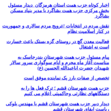
اخبار کوتاه حزب همت استان هرمزگان دیدار مسئول
بخش مرکزی حزب همت بشاگرد با مدیر بنیاد مسکن
بشاگرد
نقش مردم در انتخابات //ترویج مردم سالاری و جمهوریت
در کنار اسلامیت نظام
فعالیت معدن گچ در روستای گزه بستک باعث خسارت
است نه اشتغال
پیام مسئول حزب همت شهرستان بندرجاسک به
مناسبت آغاز ماه محرم و ایام سوگواری سرور سالار
شهیدان حضرت اباعبدالله الحسین (ع)
تخصص از صفات بارز یک نماینده موفق است
حزب همت شهرستان قشم ؛ ترک فعل ها را به
دستگاههای نظارتی وحاکمیتی اعلام می کنیم
دیدار دبیر حزب همت شهرستان قشم با مهندس بلوکی
ریاست ابفای شهرستان قشم