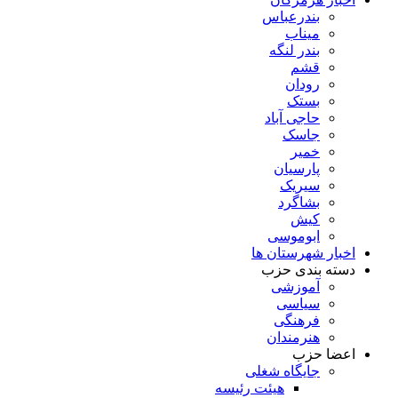
بندرعباس
میناب
بندر لنگه
قشم
رودان
بستک
حاجی آباد
جاسک
خمیر
پارسیان
سیریک
بشاگرد
کیش
ابوموسی
اخبار شهرستان ها
دسته بندی حزب
آموزشی
سیاسی
فرهنگی
هنرمندان
اعضا حزب
جایگاه شغلی
هیئت رئیسه