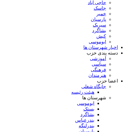
حاجی آباد
جاسک
خمیر
پارسیان
سیریک
بشاگرد
کیش
ابوموسی
اخبار شهرستان ها
دسته بندی حزب
آموزشی
سیاسی
فرهنگی
هنرمندان
اعضا حزب
جایگاه شغلی
هیئت رئیسه
شهرستان ها
ابوموسی
بستک
بشاگرد
بندرعباس
بندرلنگه
پارسیان