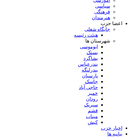
آموزشی
سیاسی
فرهنگی
هنرمندان
اعضا حزب
جایگاه شغلی
هیئت رئیسه
شهرستان ها
ابوموسی
بستک
بشاگرد
بندرعباس
بندرلنگه
پارسیان
جاسک
حاجی آباد
خمیر
رودان
سیریک
قشم
میناب
کیش
اخبار حزب
بیانیه ها