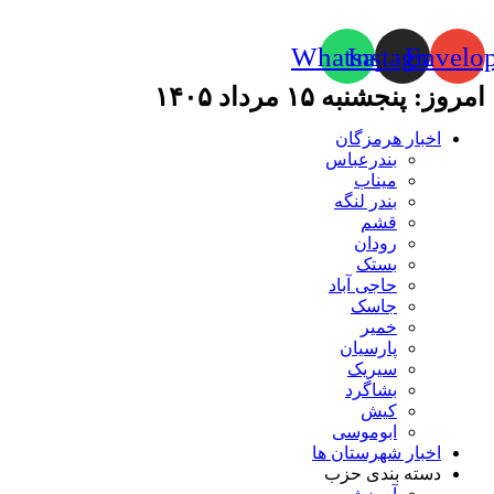
Whatsapp
Instagram
Envelo
امروز: پنجشنبه ۱۵ مرداد ۱۴۰۵
اخبار هرمزگان
بندرعباس
میناب
بندر لنگه
قشم
رودان
بستک
حاجی آباد
جاسک
خمیر
پارسیان
سیریک
بشاگرد
کیش
ابوموسی
اخبار شهرستان ها
دسته بندی حزب