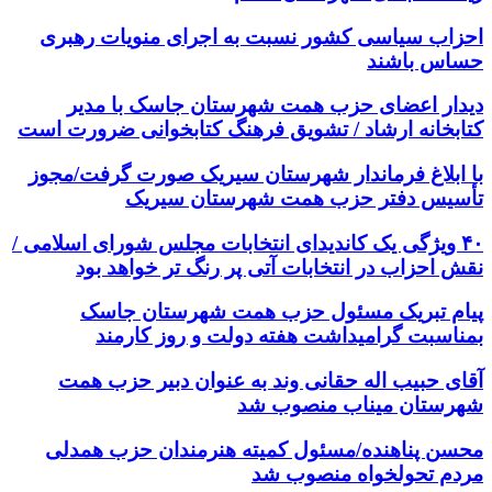
احزاب سیاسی کشور نسبت به اجرای منویات رهبری
حساس باشند
دیدار اعضای حزب همت شهرستان جاسک با مدیر
کتابخانه ارشاد / تشویق فرهنگ کتابخوانی ضرورت است
با ابلاغ فرماندار شهرستان سیریک صورت گرفت/مجوز
تأسیس دفتر حزب همت شهرستان سیریک
۴۰ ویژگی یک کاندیدای انتخابات مجلس شورای اسلامی /
نقش احزاب در انتخابات آتی پر رنگ تر خواهد بود
پیام تبریک مسئول حزب همت شهرستان جاسک
بمناسبت گرامیداشت هفته دولت و روز کارمند
آقای حبیب اله حقانی وند به عنوان دبیر حزب همت
شهرستان میناب منصوب شد
محسن پناهنده/مسئول کمیته هنرمندان حزب همدلی
مردم تحولخواه منصوب شد