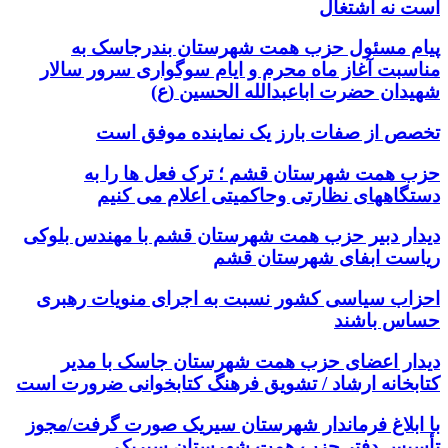
است نه اشتغال
پیام مسئول حزب همت شهرستان بندرجاسک به
مناسبت آغاز ماه محرم و ایام سوگواری سرور سالار
شهیدان حضرت اباعبدالله الحسین (ع)
تخصص از صفات بارز یک نماینده موفق است
حزب همت شهرستان قشم ؛ ترک فعل ها را به
دستگاههای نظارتی وحاکمیتی اعلام می کنیم
دیدار دبیر حزب همت شهرستان قشم با مهندس بلوکی
ریاست ابفای شهرستان قشم
احزاب سیاسی کشور نسبت به اجرای منویات رهبری
حساس باشند
دیدار اعضای حزب همت شهرستان جاسک با مدیر
کتابخانه ارشاد / تشویق فرهنگ کتابخوانی ضرورت است
با ابلاغ فرماندار شهرستان سیریک صورت گرفت/مجوز
تأسیس دفتر حزب همت شهرستان سیریک