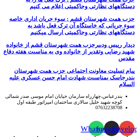
دستگاههای نظارتی وحاکمیتی اعلام می کنیم
حزب همت شهرستان قشم : سوء جریان اداری خاصه
سوء جریانی که خاستگاه آن ترک فعل باشد به
دستگاههای نظارتی وحاکمیتی ارسال میکنیم
دیدار رییس ودبیرحزب همت شهرستان قشم از خانواده
شهید رضایی وتقدیر از خانواده وی به مناسبت هفته دفاع
مقدس
پیام تسلیت معاونت اجتماعی حزب همت شهرستان
بندرجاسک بمناسبت شهادت امام حسن عسکری علیه
السلام
بندرعباس،چهارراه سازمان خیابان امام موسی صدر شمالی
کوچه شهید خلیل سالاری ساختمان امپراتور طبقه اول
07632238708
Whatsapp
Instagram
Envelo