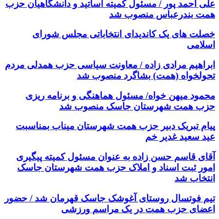
علی احمد پور / مسئول کمیته اساتید و دانشگاهیان حزب
همت بندرعباس منصوب شد
خصلت های یک کاندیدای انتخاباتی مجلس شورای
اسلامی
ابراهیم مرادی زاده / معاونت سیاسی حزب همدلی مردم
تحولخواه (همت) بشاگرد منصوب شد
محمود میهن خواه/ مسئول هماهنگی و برنامه ریزی
حزب همت شهرستان جاسک منصوب شد
پیام تبریک دبیر حزب همت شهرستان میناب بمناسبت
عید سعید غدیر خم
آقای قاسم حسن زاده به عنوان مسئول کمیته پیگیری
امور ثبت اسناد و املاک حزب همت شهرستان جاسک
انتخاب شد
تیم فوتسال روستای آغوشک جاسک قهرمان شد / حضور
اعضای حزب همت در یک مراسم ورزشی