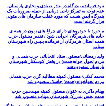
نبود فرمانده بندرگاه در بنادر صیادی و تجاری پارسیان،
عدم توجه به تمرکز ناجی دریایی از جمله ضروریات یک
بندرگاه ایمن هست که مورد غفلت سازمان های متولی
قرار گرفته است
برخورد با خودروهای دارای چراغ های زنون در همه ی
جاده های هرمزگان اجرایی شود / تقدیر مسئول حزب
همت استان هرمزگان از فرمانده پلیس راه شهرستان
میناب
ولید رمضانی/مسئول ستاد انتخاباتی حزب همدلی و
مردم تحول خواه(همت) در بخش کوشکنار شهرستان
پارسیان منصوب شد
محمد کلاتی/ مسئول کمیته مطالبه گری حزب همدلی
مردم تحولخواه (همت) جاسک منصوب شد
بهنام ذاکری به عنوان مسئول کمیته مهندسین حزب
همت بخش بندزرک شهرستان میناب منصوب شد
انتقاد مسئول حزب همت از صف های طولانی در جایگاه