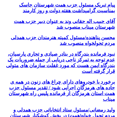
پیام تبریک مسئول حزب همت شهرستان جاسک
بمناسبت گرامیداشت هفته دولت و روز کارمند
آقای حبیب اله حقانی وند به عنوان دبیر حزب همت
شهرستان میناب منصوب شد
محسن پناهنده/مسئول کمیته هنرمندان حزب همدلی
مردم تحولخواه منصوب شد
نبود فرمانده بندرگاه در بنادر صیادی و تجاری پارسیان،
عدم توجه به تمرکز ناجی دریایی از جمله ضروریات یک
بندرگاه ایمن هست که مورد غفلت سازمان های متولی
قرار گرفته است
برخورد با خودروهای دارای چراغ های زنون در همه ی
جاده های هرمزگان اجرایی شود / تقدیر مسئول حزب
همت استان هرمزگان از فرمانده پلیس راه شهرستان
میناب
ولید رمضانی/مسئول ستاد انتخاباتی حزب همدلی و
مردم تحول خواه(همت) در بخش کوشکنار شهرستان