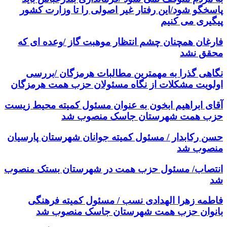
پاسخگو شود/این رفتار غیر اصولی را تا وزارت کشور
پیگیری می کنیم
فارغان همچنان چشم انتظار موهبت گاز /وعده ای که
محقق نشد
نگاهی گذرا به مهمترین مطالبات هرمزگان /بررسی
اولویت مشکلات از نگاه مسئولان حزب همت هرمزگان
آقای ابراهیم ابخون به عنوان مسئول کمیته محیط زیست
حزب همت شهرستان جاسک منصوب شد
حسن رکابدار / مسئول کمیته جوانان شهرستان پارسیان
منصوب شد
انتصاب/ مسئول حزب همت در شهرستان بستک منصوب
شد
فاطمه زهرا الهدادی نسب / مسئول کمیته فرهنگی
بانوان حزب همت شهرستان جاسک منصوب شد