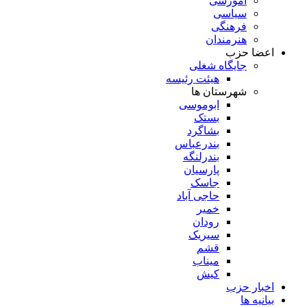
آموزشی
سیاسی
فرهنگی
هنرمندان
اعضا حزب
جایگاه شغلی
هیئت رئیسه
شهرستان ها
ابوموسی
بستک
بشاگرد
بندرعباس
بندرلنگه
پارسیان
جاسک
حاجی آباد
خمیر
رودان
سیریک
قشم
میناب
کیش
اخبار حزب
بیانیه ها