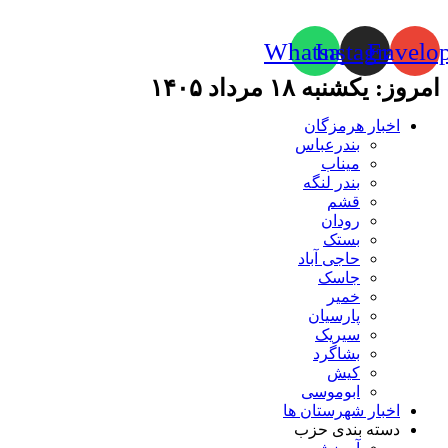
Whatsapp
Instagram
Envelo
امروز: یکشنبه ۱۸ مرداد ۱۴۰۵
اخبار هرمزگان
بندرعباس
میناب
بندر لنگه
قشم
رودان
بستک
حاجی آباد
جاسک
خمیر
پارسیان
سیریک
بشاگرد
کیش
ابوموسی
اخبار شهرستان ها
دسته بندی حزب