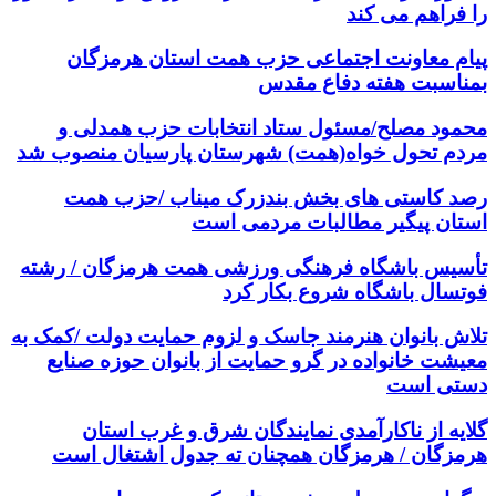
را فراهم می کند
پیام معاونت اجتماعی حزب همت استان هرمزگان
بمناسبت هفته دفاع مقدس
محمود مصلح/مسئول ستاد انتخابات حزب همدلی و
مردم تحول خواه(همت) شهرستان پارسیان منصوب شد
رصد کاستی های بخش بندزرک میناب /حزب همت
استان پیگیر مطالبات مردمی است
تأسیس باشگاه فرهنگی ورزشی همت هرمزگان / رشته
فوتسال باشگاه شروع بکار کرد
تلاش بانوان هنرمند جاسک و لزوم حمایت دولت /کمک به
معیشت خانواده در گرو حمایت از بانوان حوزه صنایع
دستی است
گلایه از ناکارآمدی نمایندگان شرق و غرب استان
هرمزگان / هرمزگان همچنان ته جدول اشتغال است