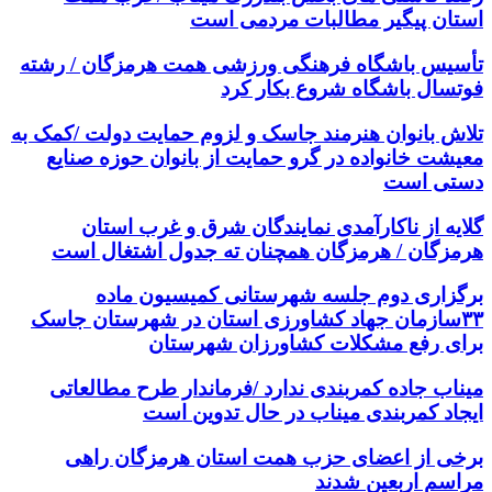
استان پیگیر مطالبات مردمی است
تأسیس باشگاه فرهنگی ورزشی همت هرمزگان / رشته
فوتسال باشگاه شروع بکار کرد
تلاش بانوان هنرمند جاسک و لزوم حمایت دولت /کمک به
معیشت خانواده در گرو حمایت از بانوان حوزه صنایع
دستی است
گلایه از ناکارآمدی نمایندگان شرق و غرب استان
هرمزگان / هرمزگان همچنان ته جدول اشتغال است
برگزاری دوم جلسه شهرستانی کمیسیون ماده
۳۳سازمان جهاد کشاورزی استان در شهرستان جاسک
برای رفع مشکلات کشاورزان شهرستان
میناب جاده کمربندی ندارد /فرماندار طرح مطالعاتی
ایجاد کمربندی میناب در حال تدوین است
برخی از اعضای حزب همت استان هرمزگان راهی
مراسم اربعین شدند