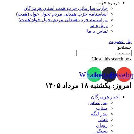
درباره حزب
چارت سازمانی حزب همت استان هرمزگان
اساسنامه حزب همدلی مردم تحول خواه (همت)
مرامنامه حزب همدلی مردم تحول خواه(همت)
درباره ما
تماس با ما
پنل عضویت
جستجو
Close this search box.
Whatsapp
Instagram
Envelo
امروز: یکشنبه ۱۸ مرداد ۱۴۰۵
اخبار هرمزگان
بندرعباس
میناب
بندر لنگه
قشم
رودان
بستک