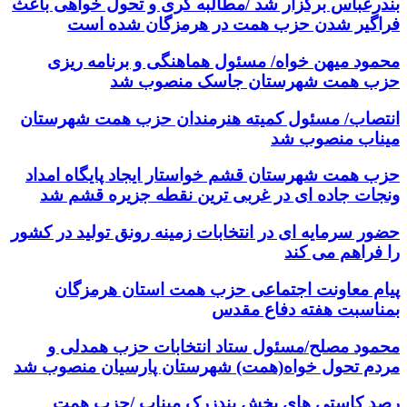
بندرعباس برگزار شد /مطالبه گری و تحول خواهی باعث
فراگیر شدن حزب همت در هرمزگان شده است
محمود میهن خواه/ مسئول هماهنگی و برنامه ریزی
حزب همت شهرستان جاسک منصوب شد
انتصاب/ مسئول کمیته هنرمندان حزب همت شهرستان
میناب منصوب شد
حزب همت شهرستان قشم خواستار ایجاد پایگاه امداد
ونجات جاده ای در غربی ترین نقطه جزیره قشم شد
حضور سرمایه ای در انتخابات زمینه رونق تولید در کشور
را فراهم می کند
پیام معاونت اجتماعی حزب همت استان هرمزگان
بمناسبت هفته دفاع مقدس
محمود مصلح/مسئول ستاد انتخابات حزب همدلی و
مردم تحول خواه(همت) شهرستان پارسیان منصوب شد
رصد کاستی های بخش بندزرک میناب /حزب همت