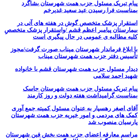
پیام تبریک مسئول حزب همت شهرستان بشاگرد
بمناسبت فرا رسیدن عید سعید غدیرخم
استقرار پزشک متخصص گوش در هفته های آتی در
بیمارستان پیامبر اعظم قشم /واستقرار پزشک متخصصِ
کلیه مطالبه ی عمومی در حال پیگیری است
با ابلاغ فرماندار شهرستان میناب صورت گرفت/مجوز
تأسیس دفتر حزب همت شهرستان میناب
دیدار مسئول حزب همت شهرستان قشم با خانواده
شهید احمد سلامی
پیام تبریک مسئول حزب همت شهرستان جاسک
بمناسبت گرامیداشت هفته دولت و روز کارمند
آقای اصغر رهسپار به عنوان مسئول کمیته جمع آوری
کمک های مردمی و امور خیریه حزب همت شهرستان
پارسیان منصوب شد
مراسم معارفه اعضای حزب همت بخش فین شهرستان