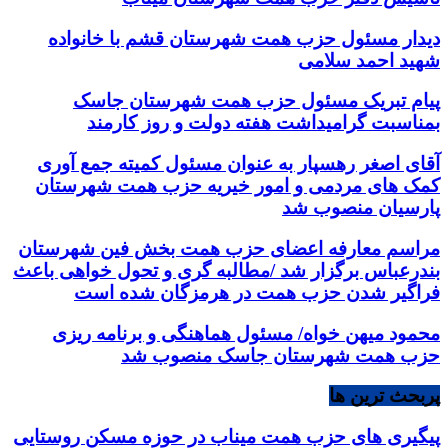
دیدار مسئول حزب همت شهرستان قشم با خانواده
شهید احمد سلامی
پیام تبریک مسئول حزب همت شهرستان جاسک
بمناسبت گرامیداشت هفته دولت و روز کارمند
آقای اصغر رهسپار به عنوان مسئول کمیته جمع آوری
کمک های مردمی و امور خیریه حزب همت شهرستان
پارسیان منصوب شد
مراسم معارفه اعضای حزب همت بخش فین شهرستان
بندرعباس برگزار شد /مطالبه گری و تحول خواهی باعث
فراگیر شدن حزب همت در هرمزگان شده است
محمود میهن خواه/ مسئول هماهنگی و برنامه ریزی
حزب همت شهرستان جاسک منصوب شد
پربحث ترین ها
پیگیری های حزب همت میناب در حوزه مسکن روستایی