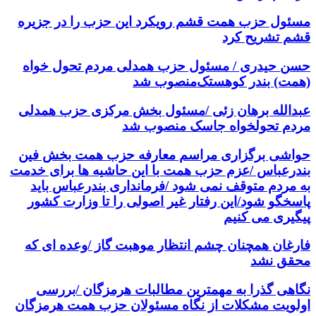
مسئول حزب همت قشم رویکرد این حزب را در جزیره
قشم تشریح کرد
حسن حیدری / مسئول حزب همدلی مردم تحول خواه
(همت) بندر کوهستک‌منصوب شد
عبدالله برهان زئی /مسئول بخش مرکزی حزب همدلی
مردم تحولخواه جاسک منصوب شد
حواشی برگزاری مراسم معارفه حزب همت بخش فین
بندرعباس /عزم حزب همت با این حاشیه ها برای خدمت
به مردم متوقف نمی شود /فرمانداری بندرعباس باید
پاسخگو شود/این رفتار غیر اصولی را تا وزارت کشور
پیگیری می کنیم
فارغان همچنان چشم انتظار موهبت گاز /وعده ای که
محقق نشد
نگاهی گذرا به مهمترین مطالبات هرمزگان /بررسی
اولویت مشکلات از نگاه مسئولان حزب همت هرمزگان