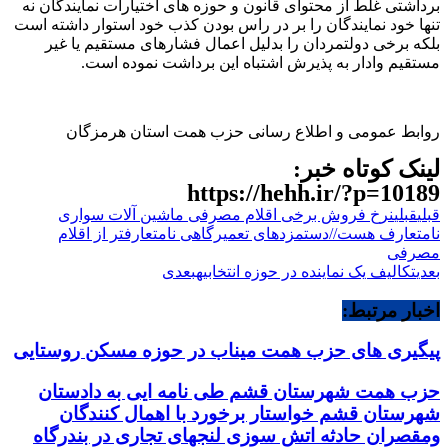
برداشتی غلط از محتوای قانون و حوزه های اختیارات نمایندگان نه
تنها خود نمایندگان را بر در راس بودن کذب خود استوار داشته است
بلکه برخی دولتمردان را بدلیل اعمال فشارهای مستقیم یا غیر
مستقیم وادار به پذیرش اشتباه این برداشت نموده است.
روابط عمومی و اطلاع رسانی حزب همت استان هرمزگان
لینک کوتاه خبر:
https://hehh.ir/?p=10189
قبلی
قبلی
نرخ فروش برخی اقلام مصرفی ماشین آلات سواری
نامتعارف هست//دستمزدهای تعمیرگاهی نامتعارفتر از اقلام
مصرفی
بعدی
تکالیف یک نماینده در حوزه انتخابیه
بعدی
اخبار مرتبط:
پیگیری های حزب همت میناب در حوزه مسکن روستایی
حزب همت شهرستان قشم طی نامه ایی به دادستان
شهرستان قشم خواستار برخورد با اهمال کنندگان
ومقصران حادثه اتش سوزی لنجهای تجاری در بندرگاه