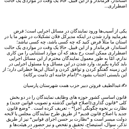
استاندار، فرماندار و از این قبیل. حالا یک وقت در مواردی یک حالت
اضطراری...
یکی از آسیب‌ها ورود نمایندگان در مسائل اجرایی است؛ فرض
بفرمایید وارد شدن در اینکه مدیرکل فلان تشکیلات در شهر ما یا در
استان ما مثلاً فرض کنید که چه کسی باشد، چه کسی نباشد؛
استاندار، فرماندار و از این قبیل. حالا یک وقت در مواردی یک حالت
اضطراری ممکن است رخ بدهد که آن موارد استثنایی را من کاری
ندارم، امّا به طور معمول نمایندگان محترم از این مسائل اجرایی
باید کناره بگیرند، وارد شدن در این مسائل و با مسئول اجرایی در
این زمینه گفتگو کردن و توافق کردن و امثال این‌ها خطراتی دارد؛ از
این بایستی اجتناب بشود.»*(امام خامنه ای دامت برکاته)
✍️عبدالطیف فروتن دبیر حزب همت شهرستان پارسیان
قانون اساسی کشور حوزه های وظایف نمایندگان را در دو بخش
کلی *قانون گذاری:(اصلاح قوانین گذشته و تصویب قوانین جدید) و
نظارت بر نحوه چگونگی اجرا* – تعریف کرده است . *وضع قانون
جدید یا اصلاح قانون قدیم* از طریق طرح نمایندگان مجلس یا لایحه
دولت میسر است و *نظارت بر حسن اجرای قوانین* نیز از طریق
تذکر، سوال، استیضاح، تحقیق و تفحص و نیز حضور در هیئت‌ها و