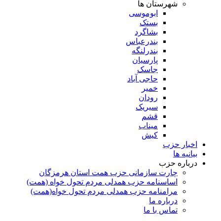
شهرستان ها
ابوموسی
بستک
بشاگرد
بندرعباس
بندرلنگه
پارسیان
جاسک
حاجی آباد
خمیر
رودان
سیریک
قشم
میناب
کیش
اخبار حزب
بیانیه ها
درباره حزب
چارت سازمانی حزب همت استان هرمزگان
اساسنامه حزب همدلی مردم تحول خواه (همت)
مرامنامه حزب همدلی مردم تحول خواه(همت)
درباره ما
تماس با ما