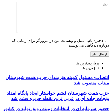
ذخیره نام، ایمیل و وبسایت من در مرورگر برای زمانی که
دوباره دیدگاهی می‌نویسم.
پربازدیدترین ها
داغ ترین ها
انتصاب/ مسئول کمیته هنرمندان حزب همت شهرستان
میناب منصوب شد
حزب همت شهرستان قشم خواستار ایجاد پایگاه امداد
ونجات جاده ای در غربی ترین نقطه جزیره قشم شد
حضور سرمایه ای در انتخابات زمینه رونق تولید در کشور