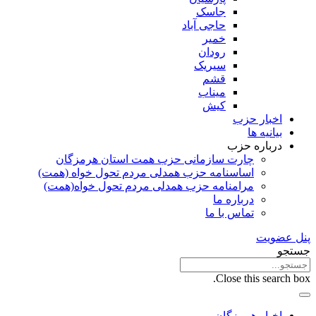
جاسک
حاجی آباد
خمیر
رودان
سیریک
قشم
میناب
کیش
اخبار حزب
بیانیه ها
درباره حزب
چارت سازمانی حزب همت استان هرمزگان
اساسنامه حزب همدلی مردم تحول خواه (همت)
مرامنامه حزب همدلی مردم تحول خواه(همت)
درباره ما
تماس با ما
پنل عضویت
جستجو
Close this search box.
اخبار هرمزگان