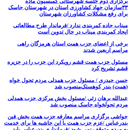
برگزاری دوم جلسه شهرستانی کمیسیون ماده
۳۳سازمان جهاد کشاورزی استان در شهرستان جاسک
برای رفع مشکلات کشاورزان شهرستان
میناب جاده کمربندی ندارد /فرماندار طرح مطالعاتی
ایجاد کمربندی میناب در حال تدوین است
برخی از اعضای حزب همت استان هرمزگان راهی
مراسم اربعین شدند
مسئول حزب همت قشم رویکرد این حزب را در جزیره
قشم تشریح کرد
حسن حیدری / مسئول حزب همدلی مردم تحول خواه
(همت) بندر کوهستک‌منصوب شد
عبدالله برهان زئی /مسئول بخش مرکزی حزب همدلی
مردم تحولخواه جاسک منصوب شد
حواشی برگزاری مراسم معارفه حزب همت بخش فین
بندرعباس /عزم حزب همت با این حاشیه ها برای خدمت
به مردم متوقف نمی شود /فرمانداری بندرعباس باید