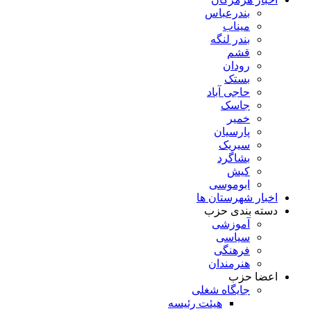
بندرعباس
میناب
بندر لنگه
قشم
رودان
بستک
حاجی آباد
جاسک
خمیر
پارسیان
سیریک
بشاگرد
کیش
ابوموسی
اخبار شهرستان ها
دسته بندی حزب
آموزشی
سیاسی
فرهنگی
هنرمندان
اعضا حزب
جایگاه شغلی
هیئت رئیسه