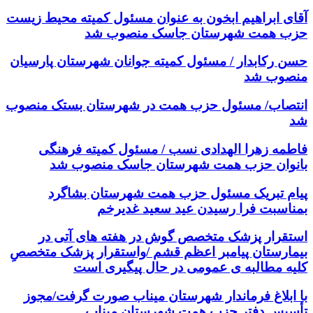
آقای ابراهیم ابخون به عنوان مسئول کمیته محیط زیست
حزب همت شهرستان جاسک منصوب شد
حسن رکابدار / مسئول کمیته جوانان شهرستان پارسیان
منصوب شد
انتصاب/ مسئول حزب همت در شهرستان بستک منصوب
شد
فاطمه زهرا الهدادی نسب / مسئول کمیته فرهنگی
بانوان حزب همت شهرستان جاسک منصوب شد
پیام تبریک مسئول حزب همت شهرستان بشاگرد
بمناسبت فرا رسیدن عید سعید غدیرخم
استقرار پزشک متخصص گوش در هفته های آتی در
بیمارستان پیامبر اعظم قشم /واستقرار پزشک متخصصِ
کلیه مطالبه ی عمومی در حال پیگیری است
با ابلاغ فرماندار شهرستان میناب صورت گرفت/مجوز
تأسیس دفتر حزب همت شهرستان میناب