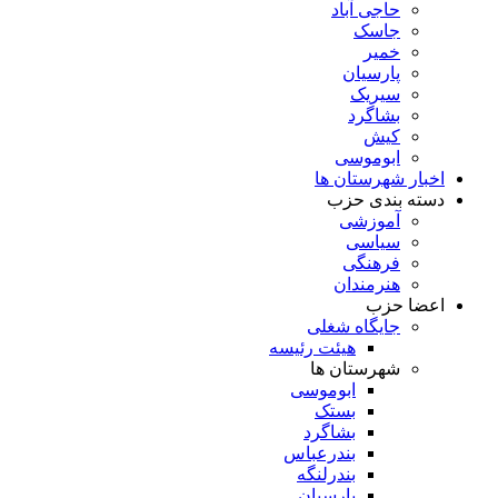
حاجی آباد
جاسک
خمیر
پارسیان
سیریک
بشاگرد
کیش
ابوموسی
اخبار شهرستان ها
دسته بندی حزب
آموزشی
سیاسی
فرهنگی
هنرمندان
اعضا حزب
جایگاه شغلی
هیئت رئیسه
شهرستان ها
ابوموسی
بستک
بشاگرد
بندرعباس
بندرلنگه
پارسیان