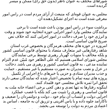
شوراهای مختلف به عنوان ناظر (بدون حق رای) ممکن و میسر
گردیده است.
مجلس به عنوان قوه‌ای که منبعث از آرای مردم است در راس امور
معرفی شده است نه اجزای تشکیل‌دهنده آن.
برداشت سوء در راس امور بودن باعث شده است تا برخی
نمایندگان مجلس وارد امور اجرایی حوزه انتخابیه خود شوند و وقت
و انرژی خود را صرف دخالت در امور اجرایی کنند که خلاف نص
صریح قانون اساسی است.
امروزه در حوزه های مختلف هرمزگان و بخصوص غرب استان
شاهد رفتارهایی غیر متعارف متضاد با محتوای قانون اساسی کشور
و بلکه مخالف با منویات گهربار رهبری توسط برخی نمایندگان
مجلس شورای اسلامی هستیم که علی الظاهر خود مُبیّن عدم التزام
نماینده مدعی ، به قانون اساسی کشور و رهبری می باشد. دخالت
در عزل و نصب مدیران به صورت مستقیم یا غیر مستقیم ، حمایت
و جذب مدیران ستادی و حزبی یا خبرهای داغ اجرایی از تکمیل
پروژه های نیمه تمام یا تخصیص اعتبار شده که نمایندگان سعی دارند
تحقق انرا ثمره تلاش مجلسی خود قلمداد کنند.
اینگونه رفتارها نه تنها تعدی و دهن کجی برخی اعضاء خانه ملت به
قانون اساسی و رهبری را تثبیت می کند بلکه با غصب عملکرد
اجرایی دولت و انتساب آن بنام خود ، دولت و دولتمردان را ضعیف و
ناکارامد جلوه داده و با یاس آفرینی و تزریق ان به جامعه ، اساس بد
اعتمادی مردم به دولت را توسعه می بخشد.