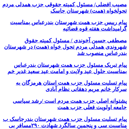
مصیب افضلی/ مسئول کمیته حقوقی حزب همدلی مردم
تحولخواه (همت) شهرستان جاسک
پیام رییس حزب همت شهرستان بندرعباس بمناسبت
گرامیداشت هفته قوه قضائیه
مصطفی حسین آخوندی / مسئول کمیته حقوق
شهروندی همدلی مردم تحول خواه (همت) در شهرستان
بندرعباس منصوب شد
پیام تبریک مسئول حزب همت شهرستان بندرعباس
بمناسبت حلول عید ولایت و امامت عید سعید غدیر خم
پیام تسلیت مسئول حزب همت استان هرمزگان به
سرکار خانم مریم دهقانی نظام آبادی
پشتوانه اصلی حزب همت مردم است /رشد سیاسی
جامعه اولویت فعلی حزب همت
پیام تسلیت مسئول حزب همت شهرستان بندرجاسک ب
مناسبت سی و پنجمین سالگرد شهادت ۲۹۰مسافر بی