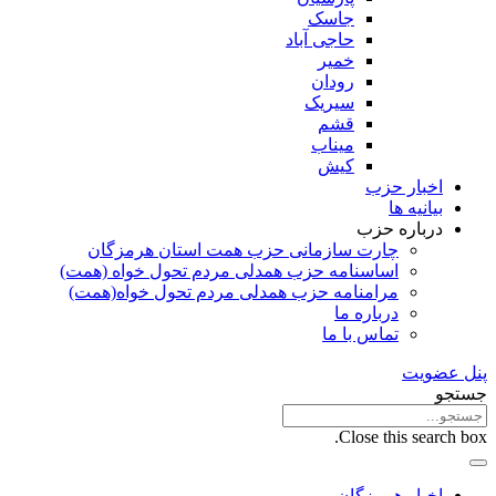
جاسک
حاجی آباد
خمیر
رودان
سیریک
قشم
میناب
کیش
اخبار حزب
بیانیه ها
درباره حزب
چارت سازمانی حزب همت استان هرمزگان
اساسنامه حزب همدلی مردم تحول خواه (همت)
مرامنامه حزب همدلی مردم تحول خواه(همت)
درباره ما
تماس با ما
پنل عضویت
جستجو
Close this search box.
اخبار هرمزگان