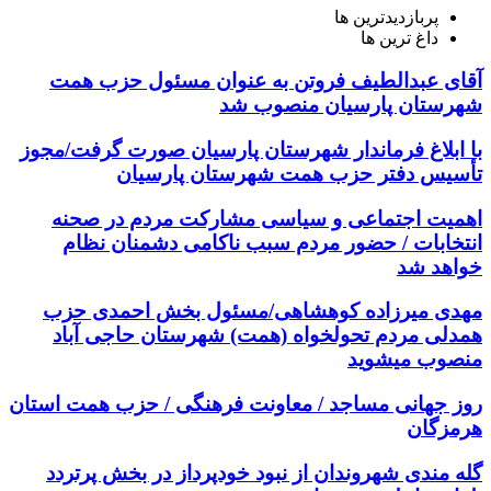
پربازدیدترین ها
داغ ترین ها
آقای عبدالطیف فروتن به عنوان مسئول حزب همت
شهرستان پارسیان منصوب شد
با ابلاغ فرماندار شهرستان پارسیان صورت گرفت/مجوز
تأسیس دفتر حزب همت شهرستان پارسیان
اهمیت اجتماعی و سیاسی مشارکت مردم در صحنه
انتخابات / حضور مردم سبب ناکامی دشمنان نظام
خواهد شد
مهدی میرزاده کوهشاهی/مسئول بخش احمدی حزب
همدلی مردم تحولخواه (همت) شهرستان حاجی آباد
منصوب میشوید
روز جهانی مساجد / معاونت فرهنگی / حزب همت استان
هرمزگان
گله مندی شهروندان از نبود خودپرداز در بخش پرتردد