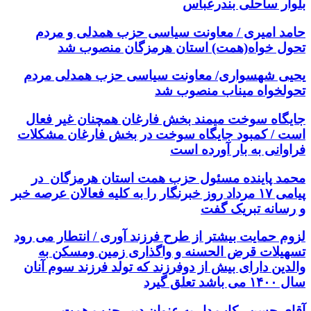
بلوار ساحلی بندرعباس
حامد امیری / معاونت سیاسی حزب همدلی و مردم
تحول خواه(همت) استان هرمزگان منصوب شد
یحیی شهسواری/ معاونت سیاسی حزب همدلی مردم
تحولخواه میناب منصوب شد
جایگاه سوخت میمند بخش فارغان همچنان غیر فعال
است / کمبود جایگاه سوخت در بخش فارغان مشکلات
فراوانی به بار آورده است
محمد پاینده مسئول حزب همت استان هرمزگان در
پیامی ۱۷ مرداد روز خبرنگار را به کلیه فعالان عرصه خبر
و رسانه تبریک گفت
لزوم حمایت بیشتر از طرح فرزند آوری / انتطار می رود
تسهیلات قرض الحسنه و واگذاری زمین ومسکن به
والدین دارای بیش از دوفرزند که تولد فرزند سوم آنان
سال ۱۴۰۰ می باشد تعلق گیرد
آقای حسن رکاب دار به عنوان دبیر حزب همت