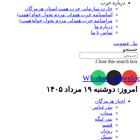
درباره حزب
چارت سازمانی حزب همت استان هرمزگان
اساسنامه حزب همدلی مردم تحول خواه (همت)
مرامنامه حزب همدلی مردم تحول خواه(همت)
درباره ما
تماس با ما
پنل عضویت
جستجو
Close this search box.
Whatsapp
Instagram
Envelo
امروز: دوشنبه ۱۹ مرداد ۱۴۰۵
اخبار هرمزگان
بندرعباس
میناب
بندر لنگه
قشم
رودان
بستک