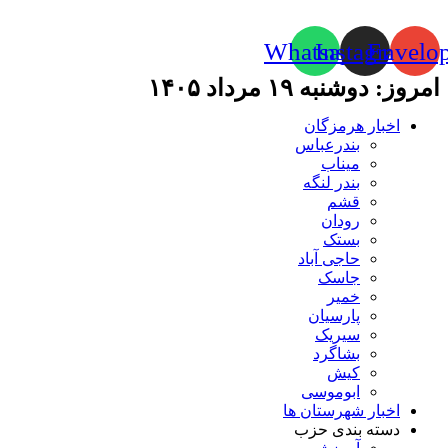
Whatsapp
Instagram
Envelo
امروز: دوشنبه ۱۹ مرداد ۱۴۰۵
اخبار هرمزگان
بندرعباس
میناب
بندر لنگه
قشم
رودان
بستک
حاجی آباد
جاسک
خمیر
پارسیان
سیریک
بشاگرد
کیش
ابوموسی
اخبار شهرستان ها
دسته بندی حزب