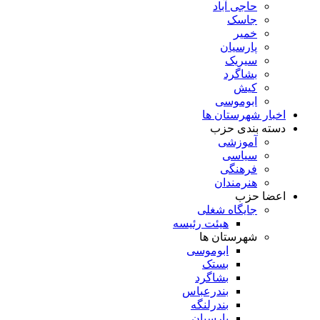
حاجی آباد
جاسک
خمیر
پارسیان
سیریک
بشاگرد
کیش
ابوموسی
اخبار شهرستان ها
دسته بندی حزب
آموزشی
سیاسی
فرهنگی
هنرمندان
اعضا حزب
جایگاه شغلی
هیئت رئیسه
شهرستان ها
ابوموسی
بستک
بشاگرد
بندرعباس
بندرلنگه
پارسیان