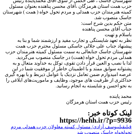
شهرستان جاسک ، طی حکمی از سوی آقای محمدپاینده رئیس
حزب همت استان هرمزگان ،آقای محسن پناهنده بعنوان مسئول
کمیته هنرمندان حزب همدلی و مردم تحول خواه ( همت ) شهرستان
جاسک منصوب شد.
متن حکم بدین شرح است:
جناب آقای محسن پناهنده
باسلام و تهیت
نظر به تعهد شایستگی و تجارب مفید و ارزشمند شما و بنا به
پیشنهاد جناب علی جلالی جاسکی مسئول محترم حزب همت
شهرستان جاسک جنابعالی به سمت مسئول کمیته هنرمندان حزب
همدلی مردم تحول خواه (همت) در جاسک منصوب می‌گردید.
لذا با نصب و العین قرار دادن تقوی، توکل به خداوند متعال و به
پشتوانه سوابق ممتد و با اطمینان خاطر از موفقیت شما در این
عرصه امیدوارم ضمن تعامل نزدیک با عوامل ذیربط و با بهره گیری
حداکثری از ظرفیت های موجود، وظایف و ماموریت‌های ابلاغی را
به نحو احسن و شایسته به انجام رسانید.
محمد پاینده
رئیس حزب همت استان هرمزگان
لینک کوتاه خبر:
https://hehh.ir/?p=9936
قبلی
قبلی
یوسف آزادی/ مسئول کمیته معلولان حزب همدلی مردم
تحولخواه جاسک منصوب شد