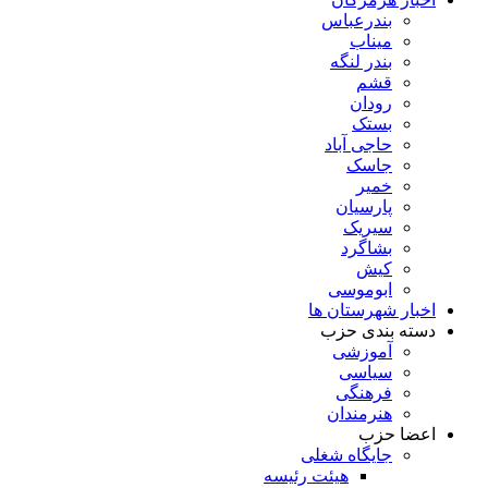
بندرعباس
میناب
بندر لنگه
قشم
رودان
بستک
حاجی آباد
جاسک
خمیر
پارسیان
سیریک
بشاگرد
کیش
ابوموسی
اخبار شهرستان ها
دسته بندی حزب
آموزشی
سیاسی
فرهنگی
هنرمندان
اعضا حزب
جایگاه شغلی
هیئت رئیسه