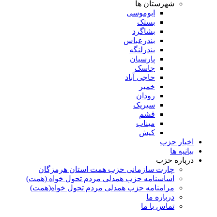
شهرستان ها
ابوموسی
بستک
بشاگرد
بندرعباس
بندرلنگه
پارسیان
جاسک
حاجی آباد
خمیر
رودان
سیریک
قشم
میناب
کیش
اخبار حزب
بیانیه ها
درباره حزب
چارت سازمانی حزب همت استان هرمزگان
اساسنامه حزب همدلی مردم تحول خواه (همت)
مرامنامه حزب همدلی مردم تحول خواه(همت)
درباره ما
تماس با ما