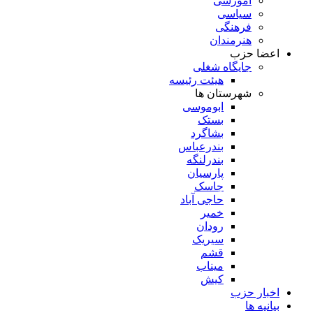
آموزشی
سیاسی
فرهنگی
هنرمندان
اعضا حزب
جایگاه شغلی
هیئت رئیسه
شهرستان ها
ابوموسی
بستک
بشاگرد
بندرعباس
بندرلنگه
پارسیان
جاسک
حاجی آباد
خمیر
رودان
سیریک
قشم
میناب
کیش
اخبار حزب
بیانیه ها