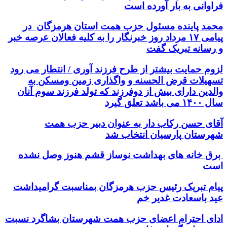
فراوانی به بار آورده است
محمد پاینده مسئول حزب همت استان هرمزگان در
پیامی ۱۷ مرداد روز خبرنگار را به کلیه فعالان عرصه خبر
و رسانه تبریک گفت
لزوم حمایت بیشتر از طرح فرزند آوری / انتطار می رود
تسهیلات قرض الحسنه و واگذاری زمین ومسکن به
والدین دارای بیش از دوفرزند که تولد فرزند سوم آنان
سال ۱۴۰۰ می باشد تعلق گیرد
آقای حسن رکاب دار به عنوان دبیر حزب همت
شهرستان پارسیان انتخاب شد
برق خانه های بهداشت نوساز قشم هنوز وصل نشده
است
پیام تبریک رئیس حزب هرمزگان بمناسبت گرامیداشت
عید باسعادت غدیر خم
ادای احترام اعضای حزب همت شهرستان بشاگرد نسبت