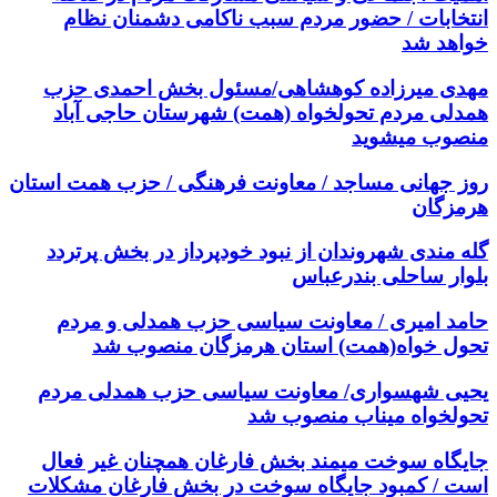
انتخابات / حضور مردم سبب ناکامی دشمنان نظام
خواهد شد
مهدی میرزاده کوهشاهی/مسئول بخش احمدی حزب
همدلی مردم تحولخواه (همت) شهرستان حاجی آباد
منصوب میشوید
روز جهانی مساجد / معاونت فرهنگی / حزب همت استان
هرمزگان
گله مندی شهروندان از نبود خودپرداز در بخش پرتردد
بلوار ساحلی بندرعباس
حامد امیری / معاونت سیاسی حزب همدلی و مردم
تحول خواه(همت) استان هرمزگان منصوب شد
یحیی شهسواری/ معاونت سیاسی حزب همدلی مردم
تحولخواه میناب منصوب شد
جایگاه سوخت میمند بخش فارغان همچنان غیر فعال
است / کمبود جایگاه سوخت در بخش فارغان مشکلات