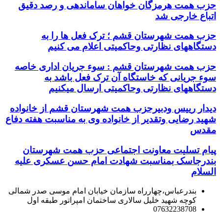
حزب همت هرمزگان خواهان ساماندهی و رصد دقیق
اتباع خارجی شد
حزب همت شهرستان قشم ؛ ترک فعل ها را به
دستگاههای نظارتی وحاکمیتی اعلام می کنیم
حزب همت شهرستان قشم : سوء جریان اداری خاصه
سوء جریانی که خاستگاه آن ترک فعل باشد به
دستگاههای نظارتی وحاکمیتی ارسال میکنیم
دیدار رییس ودبیرحزب همت شهرستان قشم از خانواده
شهید رضایی وتقدیر از خانواده وی به مناسبت هفته دفاع
مقدس
پیام تسلیت معاونت اجتماعی حزب همت شهرستان
بندرجاسک بمناسبت شهادت امام حسن عسکری علیه
السلام
بندرعباس،چهارراه سازمان خیابان امام موسی صدر شمالی
کوچه شهید خلیل سالاری ساختمان امپراتور طبقه اول
07632238708