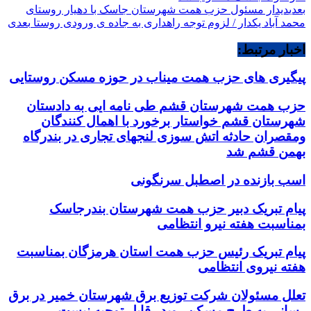
بعدی
دیدار مسئول حزب همت شهرستان جاسک با دهیار روستای
محمد آباد یکدار / لزوم توجه راهداری به جاده ی ورودی روستا
بعدی
اخبار مرتبط:
پیگیری های حزب همت میناب در حوزه مسکن روستایی
حزب همت شهرستان قشم طی نامه ایی به دادستان
شهرستان قشم خواستار برخورد با اهمال کنندگان
ومقصران حادثه اتش سوزی لنجهای تجاری در بندرگاه
بهمن قشم شد
اسب بازنده در اصطبل سرنگونی
پیام تبریک دبیر حزب همت شهرستان بندرجاسک
بمناسبت هفته نیرو انتظامی
پیام تبریک رئیس حزب همت استان هرمزگان بمناسبت
هفته نیروی انتظامی
تعلل مسئولان شرکت توزیع برق شهرستان خمیر در برق
رسانی به طرح مسکن رویدر قابل توجیه نیست