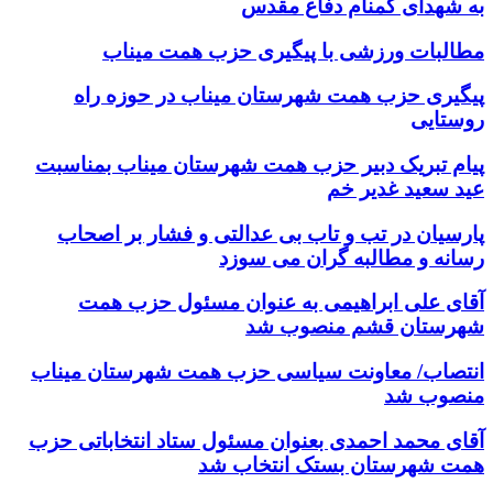
به شهدای گمنام دفاع مقدس
مطالبات ورزشی با پیگیری حزب همت میناب
پیگیری حزب همت شهرستان میناب در حوزه راه
روستایی
پیام تبریک دبیر حزب همت شهرستان میناب بمناسبت
عید سعید غدیر خم
پارسیان در تب و تاب بی عدالتی و فشار بر اصحاب
رسانه و مطالبه گران می سوزد
آقای علی ابراهیمی به عنوان مسئول حزب همت
شهرستان قشم منصوب شد
انتصاب/ معاونت سیاسی حزب همت شهرستان میناب
منصوب شد
آقای محمد احمدی بعنوان مسئول ستاد انتخاباتی حزب
همت شهرستان بستک انتخاب شد