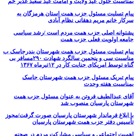
بمناسبت حلول عید ولایت و امامت عید سعید غدیر خم
پیام تسلیت مسئول حزب همت استان هرمزگان به
سرکار خانم مریم دهقانی نظام آبادی
پشتوانه اصلی حزب همت مردم است /رشد سیاسی
جامعه اولویت فعلی حزب همت
پیام تسلیت مسئول حزب همت شهرستان بندرجاسک ب
مناسبت سی و پنجمین سالگرد شهادت ۲۹۰مسافر بی
گناه توسط امریکای جنایت کار در ۱۲تیرماه ۱۳۶۷
پیام تبریک مسئول حزب همت شهرستان جاسک
بمناسبت هفته وحدت
آقای عبدالطیف فروتن به عنوان مسئول حزب همت
شهرستان پارسیان منصوب شد
با ابلاغ فرماندار شهرستان پارسیان صورت گرفت/مجوز
تأسیس دفتر حزب همت شهرستان پارسیان
اهمیت اجتماعی و سیاسی مشارکت مردم در صحنه