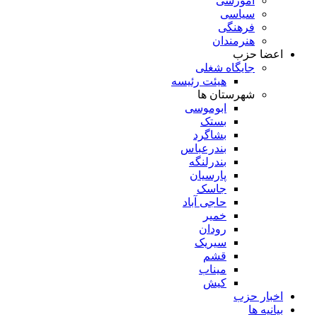
آموزشی
سیاسی
فرهنگی
هنرمندان
اعضا حزب
جایگاه شغلی
هیئت رئیسه
شهرستان ها
ابوموسی
بستک
بشاگرد
بندرعباس
بندرلنگه
پارسیان
جاسک
حاجی آباد
خمیر
رودان
سیریک
قشم
میناب
کیش
اخبار حزب
بیانیه ها