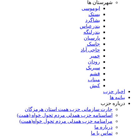
شهرستان ها
ابوموسی
بستک
بشاگرد
بندرعباس
بندرلنگه
پارسیان
جاسک
حاجی آباد
خمیر
رودان
سیریک
قشم
میناب
کیش
اخبار حزب
بیانیه ها
درباره حزب
چارت سازمانی حزب همت استان هرمزگان
اساسنامه حزب همدلی مردم تحول خواه (همت)
مرامنامه حزب همدلی مردم تحول خواه(همت)
درباره ما
تماس با ما