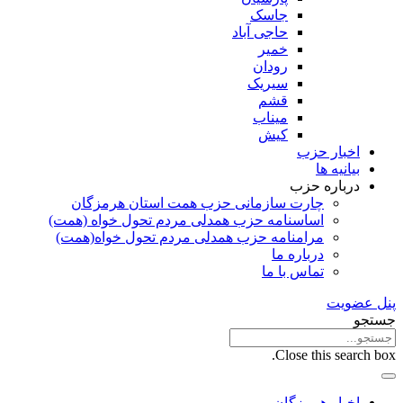
جاسک
حاجی آباد
خمیر
رودان
سیریک
قشم
میناب
کیش
اخبار حزب
بیانیه ها
درباره حزب
چارت سازمانی حزب همت استان هرمزگان
اساسنامه حزب همدلی مردم تحول خواه (همت)
مرامنامه حزب همدلی مردم تحول خواه(همت)
درباره ما
تماس با ما
پنل عضویت
جستجو
Close this search box.
اخبار هرمزگان