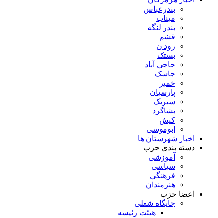
بندرعباس
میناب
بندر لنگه
قشم
رودان
بستک
حاجی آباد
جاسک
خمیر
پارسیان
سیریک
بشاگرد
کیش
ابوموسی
اخبار شهرستان ها
دسته بندی حزب
آموزشی
سیاسی
فرهنگی
هنرمندان
اعضا حزب
جایگاه شغلی
هیئت رئیسه