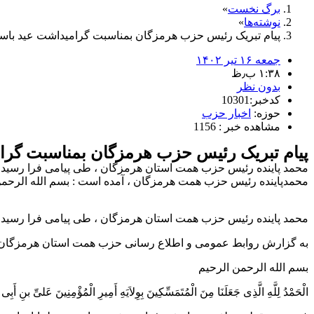
برگ نخست
نوشته‌ها
پیام تبریک رئیس حزب هرمزگان بمناسبت گرامیداشت عید باس
جمعه ۱۶ تیر ۱۴۰۲
۱:۳۸ ب٫ظ
بدون نظر
کدخبر:10301
حوزه:
اخبار حزب
مشاهده خبر : 1156
پیام تبریک رئیس حزب هرمزگان بمناسبت گرا
محمد پاینده رئیس حزب همت استان هرمزگان ، طی پیامی فرا رسیدن 
محمدپاینده رئیس حزب همت هرمزگان ، آمده است : بسم الله الرحمن الر
محمد پاینده رئیس حزب همت استان هرمزگان ، طی پیامی فرا رسیدن 
به گزارش روابط عمومی و اطلاع رسانی حزب همت استان هرمزگان ، 
بسم الله الرحمن الرحیم
الْحَمْدُ لِلَّهِ الَّذِی جَعَلَنَا مِنَ الْمُتَمَسِّکِینَ بِوِلاَیَهِ أَمِیرِ الْمُؤْمِنِینَ عَلیِّ بنِ