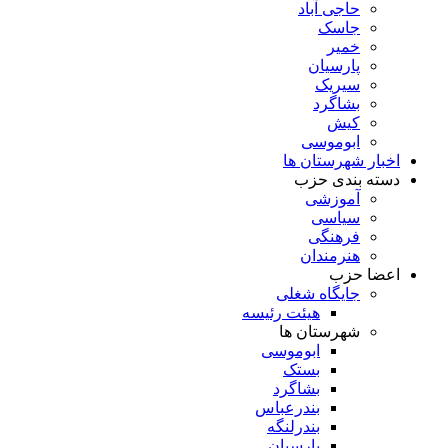
حاجی آباد
جاسک
خمیر
پارسیان
سیریک
بشاگرد
کیش
ابوموسی
اخبار شهرستان ها
دسته بندی حزب
آموزشی
سیاسی
فرهنگی
هنرمندان
اعضا حزب
جایگاه شغلی
هیئت رئیسه
شهرستان ها
ابوموسی
بستک
بشاگرد
بندرعباس
بندرلنگه
پارسیان