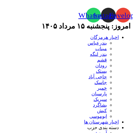
Whatsapp
Instagram
Envelo
امروز: پنجشنبه ۱۵ مرداد ۱۴۰۵
اخبار هرمزگان
بندرعباس
میناب
بندر لنگه
قشم
رودان
بستک
حاجی آباد
جاسک
خمیر
پارسیان
سیریک
بشاگرد
کیش
ابوموسی
اخبار شهرستان ها
دسته بندی حزب