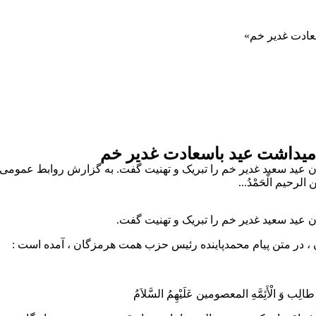
عادت غدیر خم
میداشت عید باسعادت غدیر خم
عید سعید غدیر خم را تبریک و تهنیت گفت. به گزارش روابط عمومی 
حیم الْحَمْدُ...
عید سعید غدیر خم را تبریک و تهنیت گفت.
در متن پیام محمدپاینده رئیس حزب همت هرمزگان ، آمده است :
 أَبِی طالِب وَ الْأَئِمَّهِ المعصومین عَلَیْهِمُ السَّلاَمُ