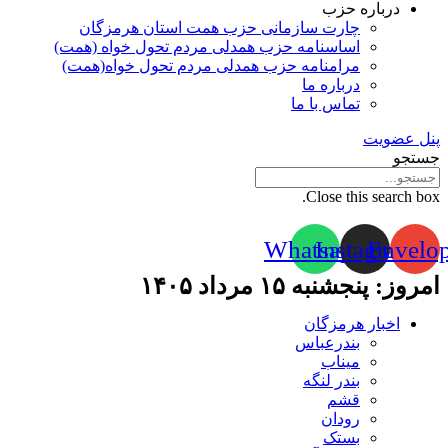
درباره حزب
چارت سازمانی حزب همت استان هرمزگان
اساسنامه حزب همدلی مردم تحول خواه (همت)
مرامنامه حزب همدلی مردم تحول خواه(همت)
درباره ما
تماس با ما
پنل عضویت
جستجو
Close this search box.
Whatsapp
Instagram
Envelo
امروز: پنجشنبه ۱۵ مرداد ۱۴۰۵
اخبار هرمزگان
بندرعباس
میناب
بندر لنگه
قشم
رودان
بستک