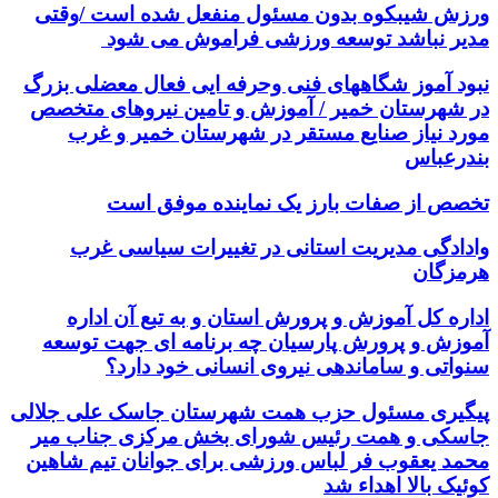
ورزش شیبکوه بدون مسئول منفعل شده است /وقتی
مدیر نباشد توسعه ورزشی فراموش می شود
نبود آموز شگاههای فنی وحرفه ایی فعال معضلی بزرگ
در شهرستان خمیر / آموزش و تامین نیروهای متخصص
مورد نیاز صنایع مستقر در شهرستان خمیر و غرب
بندرعباس
تخصص از صفات بارز یک نماینده موفق است
وادادگی مدیریت استانی در تغییرات سیاسی غرب
هرمزگان
اداره کل آموزش و پرورش استان و به تبع آن اداره
آموزش و پرورش پارسیان چه برنامه ای جهت توسعه
سنواتی و ساماندهی نیروی انسانی خود دارد؟
پیگیری مسئول حزب همت شهرستان جاسک علی جلالی
جاسکی و همت رئیس شورای بخش مرکزی جناب میر
محمد یعقوب فر لباس ورزشی برای جوانان تیم شاهین
کوئیک بالا اهداء شد