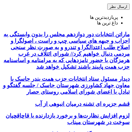
پربازدیدترین ها
داغ ترین ها
ماراتن انتخابات دور دوازدهم مجلس را بدون وابستگی به
احزاب و جبهه های سیاسی چپ و راست ، اصولگرا و
اصلاح طلب اعتدالگرا و تندرو و به صورتِ نظر سنجی
مردمی دنبال خواهیم کرد// شورای ائتلاف در غرب
هرمزگان با حضور نامزدهایی که به مرامنامه و اساسنامه
حزب همت پایبند باشند تشکیل خواهد شد
دیدار مسئول ستاد انتخابات حزب همت بندر جاسک با
معاون جهاد کشاورزی شهرستان جاسک / جلسه گفتگو و
تبادل با اعضای شورای اسلامی روستای حصار
قشم جزیره ای تشنه درمیان انبوهی از آب
لزوم افزایش نظارت‌ها و برخورد بازدارنده با قاچاقچیان
سوخت در شهرستان میناب