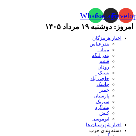
Whatsapp
Instagram
Envelo
امروز: دوشنبه ۱۹ مرداد ۱۴۰۵
اخبار هرمزگان
بندرعباس
میناب
بندر لنگه
قشم
رودان
بستک
حاجی آباد
جاسک
خمیر
پارسیان
سیریک
بشاگرد
کیش
ابوموسی
اخبار شهرستان ها
دسته بندی حزب