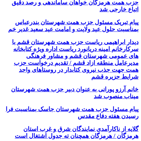
حزب همت هرمزگان خواهان ساماندهی و رصد دقیق
اتباع خارجی شد
پیام تبریک مسئول حزب همت شهرستان بندرعباس
بمناسبت حلول عید ولایت و امامت عید سعید غدیر خم
دیدار ابراهیمی ریاست حزب همت شهرستان قشم با
سرکارخانم امینه دریانورد ریاست اداره ویژه کتابخانه
های عمومی شهرستان قشم و مشاور فرهنگی
مدیرعامل منطقه ازاد قشم / تقدیم درخواست حزب
همت جهت جذب نیروی کتابدار در روستاهای واجد
شرایط جزیره قشم
خانم آرزو پورانی به عنوان دبیر حزب همت شهرستان
میناب منصوب شد
پیام مسئول حزب همت شهرستان جاسک بمناسبت فرا
رسیدن هفته دفاع مقدس
گلایه از ناکارآمدی نمایندگان شرق و غرب استان
هرمزگان / هرمزگان همچنان ته جدول اشتغال است