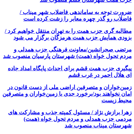
ضرورت توجه به ساماندهی فاضلاب شهر میناب /
فاضلاب رو گذر چهره معابر را زشت کرده است
مطالبه گری حزب همت را به تهران منتقل خواهیم کرد /
بزودی همایش حزب همت هرمزگان برگزار می شود
مرتضی صحرانشین/معاونت فرهنگی حزب همدلی و
مردم تحول خواه (همت) شهرستان پارسیان منصوب شد
پیگیری حزب همت قشم برای احداث پایگاه امداد جاده
ای هلال احمر در غرب قشم
زمین‌خواران و متصرفین اراضی ملی از دست قانون در
امان نخواهند بود/برخورد جدی با زمین‌خواران و متصرفین
محیط زیست
زهرا برازش نژاد / مسئول کمیته جذب و مشارکت های
مردمی حزب همدلی و مردم تحول خواه (همت)
شهرستان میناب منصوب شد