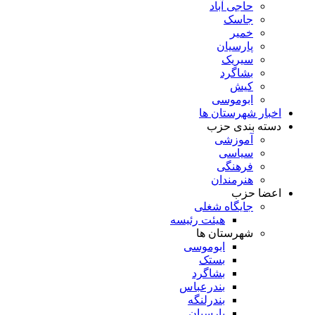
حاجی آباد
جاسک
خمیر
پارسیان
سیریک
بشاگرد
کیش
ابوموسی
اخبار شهرستان ها
دسته بندی حزب
آموزشی
سیاسی
فرهنگی
هنرمندان
اعضا حزب
جایگاه شغلی
هیئت رئیسه
شهرستان ها
ابوموسی
بستک
بشاگرد
بندرعباس
بندرلنگه
پارسیان