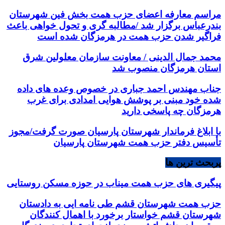
مراسم معارفه اعضای حزب همت بخش فین شهرستان
بندرعباس برگزار شد /مطالبه گری و تحول خواهی باعث
فراگیر شدن حزب همت در هرمزگان شده است
محمد جمال الدینی / معاونت سازمان معلولین شرق
استان هرمزگان منصوب شد
جناب مهندس احمد جباری در خصوص وعده های داده
شده خود مبنی بر پوشش هوایی امدادی برای غرب
هرمزگان چه پاسخی دارید
با ابلاغ فرماندار شهرستان پارسیان صورت گرفت/مجوز
تأسیس دفتر حزب همت شهرستان پارسیان
پربحث ترین ها
پیگیری های حزب همت میناب در حوزه مسکن روستایی
حزب همت شهرستان قشم طی نامه ایی به دادستان
شهرستان قشم خواستار برخورد با اهمال کنندگان