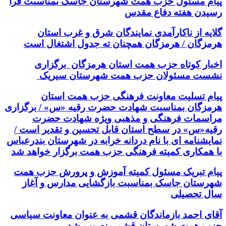
پیام مسئول حزب همت شهرستان جاسک بمناسبت فرا
رسیدن هفته دفاع مقدس
گلایه از ناکارآمدی نمایندگان شرق و غرب استان
هرمزگان / هرمزگان همچنان ته جدول اشتغال است
اخبار کوتاه حزب همت استان هرمزگان برگزاری
نشست مسئولان حزب همت شهرستان سیریک
پیام تسلیت معاونت فرهنگی حزب همت استان
هرمزگان بمناسبت شهادت حضرت رقیه «س» / برگزاری
مراسمات فرهنگی و مذهبی ویژه شهادت حضرت
رقیه«س» در سطح استان قابل تحسین و تقدیر است /
نمایشنامه ای با نام دردانه خرابه در شهرستان بندرعباس
با همکاری کمیته فرهنگی حزب همت برگزار خواهد شد
پیام تبریک مسئول کمیته آموزش و پرورش حزب همت
شهرستان جاسک بمناسبت بازگشایی مدارس و آغاز
سال تحصیلی
آقای احمد بازماندگان قشمی به عنوان معاونت سیاسی
حزب همت شهرستان قشم منصوب شد