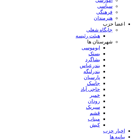
آموزشی
سیاسی
فرهنگی
هنرمندان
اعضا حزب
جایگاه شغلی
هیئت رئیسه
شهرستان ها
ابوموسی
بستک
بشاگرد
بندرعباس
بندرلنگه
پارسیان
جاسک
حاجی آباد
خمیر
رودان
سیریک
قشم
میناب
کیش
اخبار حزب
بیانیه ها