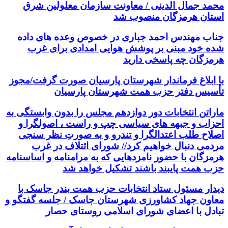
محمد جمال الدینی / معاونت سازمان معلولین شرق
استان هرمزگان منصوب شد
جناب مهندس احمد جباری در خصوص وعده های داده
شده خود مبنی بر پوشش هوایی امدادی برای غرب
هرمزگان چه پاسخی دارید
با ابلاغ فرماندار شهرستان پارسیان صورت گرفت/مجوز
تأسیس دفتر حزب همت شهرستان پارسیان
ماراتن انتخابات دور دوازدهم مجلس را بدون وابستگی به
احزاب و جبهه های سیاسی چپ و راست ، اصولگرا و
اصلاح طلب اعتدالگرا و تندرو و به صورتِ نظر سنجی
مردمی دنبال خواهیم کرد// شورای ائتلاف در غرب
هرمزگان با حضور نامزدهایی که به مرامنامه و اساسنامه
حزب همت پایبند باشند تشکیل خواهد شد
دیدار مسئول ستاد انتخابات حزب همت بندر جاسک با
معاون جهاد کشاورزی شهرستان جاسک / جلسه گفتگو و
تبادل با اعضای شورای اسلامی روستای حصار