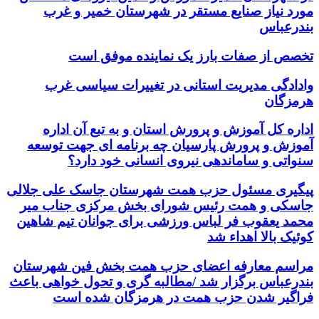
مورد نیاز صنایع مستقر در شهرستان خمیر و غرب
بندرعباس
تخصص از صفات بارز یک نماینده موفق است
وادادگی مدیریت استانی در تغییرات سیاسی غرب
هرمزگان
اداره کل آموزش و پرورش استان و به تبع آن اداره
آموزش و پرورش پارسیان چه برنامه ای جهت توسعه
سنواتی و ساماندهی نیروی انسانی خود دارد؟
پیگیری مسئول حزب همت شهرستان جاسک علی جلالی
جاسکی و همت رئیس شورای بخش مرکزی جناب میر
محمد یعقوب فر لباس ورزشی برای جوانان تیم شاهین
کوئیک بالا اهداء شد
مراسم معارفه اعضای حزب همت بخش فین شهرستان
بندرعباس برگزار شد /مطالبه گری و تحول خواهی باعث
فراگیر شدن حزب همت در هرمزگان شده است