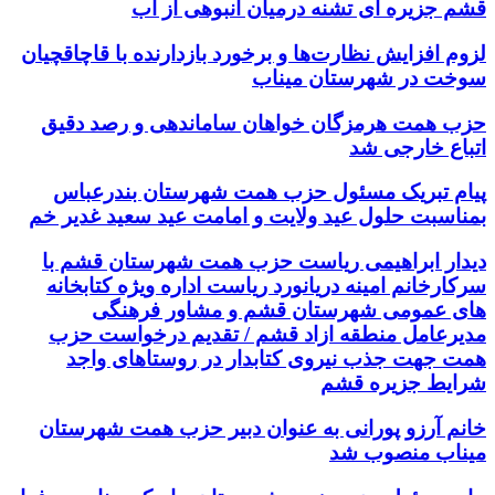
قشم جزیره ای تشنه درمیان انبوهی از آب
لزوم افزایش نظارت‌ها و برخورد بازدارنده با قاچاقچیان
سوخت در شهرستان میناب
حزب همت هرمزگان خواهان ساماندهی و رصد دقیق
اتباع خارجی شد
پیام تبریک مسئول حزب همت شهرستان بندرعباس
بمناسبت حلول عید ولایت و امامت عید سعید غدیر خم
دیدار ابراهیمی ریاست حزب همت شهرستان قشم با
سرکارخانم امینه دریانورد ریاست اداره ویژه کتابخانه
های عمومی شهرستان قشم و مشاور فرهنگی
مدیرعامل منطقه ازاد قشم / تقدیم درخواست حزب
همت جهت جذب نیروی کتابدار در روستاهای واجد
شرایط جزیره قشم
خانم آرزو پورانی به عنوان دبیر حزب همت شهرستان
میناب منصوب شد