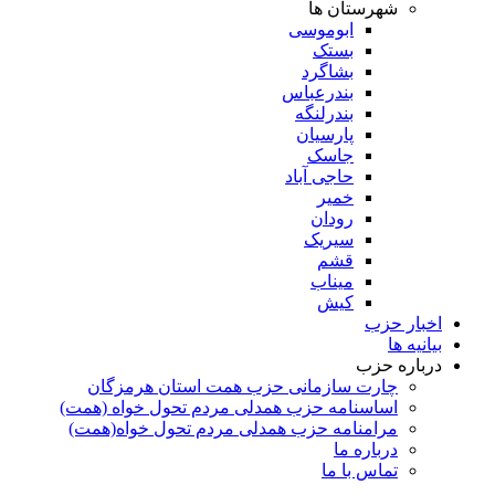
شهرستان ها
ابوموسی
بستک
بشاگرد
بندرعباس
بندرلنگه
پارسیان
جاسک
حاجی آباد
خمیر
رودان
سیریک
قشم
میناب
کیش
اخبار حزب
بیانیه ها
درباره حزب
چارت سازمانی حزب همت استان هرمزگان
اساسنامه حزب همدلی مردم تحول خواه (همت)
مرامنامه حزب همدلی مردم تحول خواه(همت)
درباره ما
تماس با ما