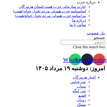
درباره حزب
چارت سازمانی حزب همت استان هرمزگان
اساسنامه حزب همدلی مردم تحول خواه (همت)
مرامنامه حزب همدلی مردم تحول خواه(همت)
درباره ما
تماس با ما
پنل عضویت
جستجو
Close this search box.
Whatsapp
Instagram
Envelo
امروز: دوشنبه ۱۹ مرداد ۱۴۰۵
اخبار هرمزگان
بندرعباس
میناب
بندر لنگه
قشم
رودان
بستک