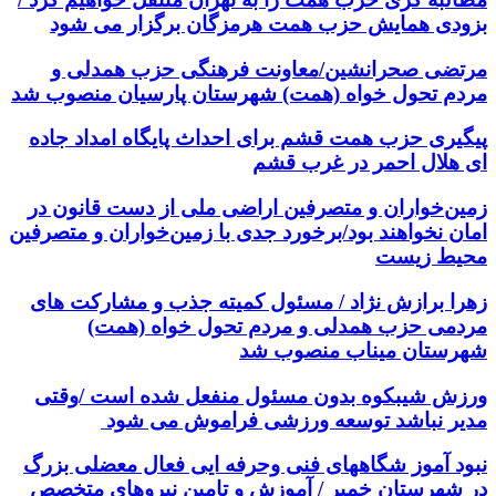
بزودی همایش حزب همت هرمزگان برگزار می شود
مرتضی صحرانشین/معاونت فرهنگی حزب همدلی و
مردم تحول خواه (همت) شهرستان پارسیان منصوب شد
پیگیری حزب همت قشم برای احداث پایگاه امداد جاده
ای هلال احمر در غرب قشم
زمین‌خواران و متصرفین اراضی ملی از دست قانون در
امان نخواهند بود/برخورد جدی با زمین‌خواران و متصرفین
محیط زیست
زهرا برازش نژاد / مسئول کمیته جذب و مشارکت های
مردمی حزب همدلی و مردم تحول خواه (همت)
شهرستان میناب منصوب شد
ورزش شیبکوه بدون مسئول منفعل شده است /وقتی
مدیر نباشد توسعه ورزشی فراموش می شود
نبود آموز شگاههای فنی وحرفه ایی فعال معضلی بزرگ
در شهرستان خمیر / آموزش و تامین نیروهای متخصص