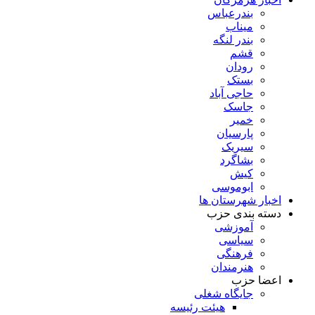
بندرعباس
میناب
بندر لنگه
قشم
رودان
بستک
حاجی آباد
جاسک
خمیر
پارسیان
سیریک
بشاگرد
کیش
ابوموسی
اخبار شهرستان ها
دسته بندی حزب
آموزشی
سیاسی
فرهنگی
هنرمندان
اعضا حزب
جایگاه شغلی
هیئت رئیسه