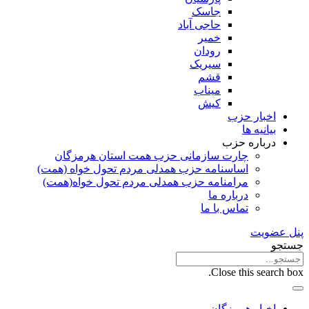
جاسک
حاجی آباد
خمیر
رودان
سیریک
قشم
میناب
کیش
اخبار حزب
بیانیه ها
درباره حزب
چارت سازمانی حزب همت استان هرمزگان
اساسنامه حزب همدلی مردم تحول خواه (همت)
مرامنامه حزب همدلی مردم تحول خواه(همت)
درباره ما
تماس با ما
پنل عضویت
جستجو
Close this search box.
اخبار هرمزگان