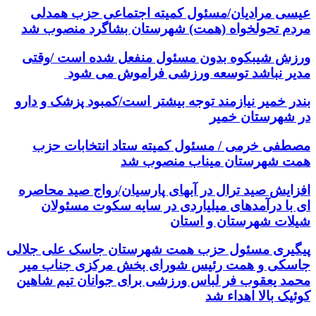
عیسی مرادیان/مسئول کمیته اجتماعی حزب همدلی
مردم تحولخواه (همت) شهرستان بشاگرد منصوب شد
ورزش شیبکوه بدون مسئول منفعل شده است /وقتی
مدیر نباشد توسعه ورزشی فراموش می شود
بندر خمیر نیازمند توجه بیشتر است/کمبود پزشک و دارو
در شهرستان خمیر
مصطفی خرمی / مسئول کمیته ستاد انتخابات حزب
همت شهرستان میناب منصوب شد
افزایش صید ترال در آبهای پارسیان/رواج صید محاصره
ای با درآمدهای میلیاردی در سایه سکوت مسئولان
شیلات شهرستان و استان
پیگیری مسئول حزب همت شهرستان جاسک علی جلالی
جاسکی و همت رئیس شورای بخش مرکزی جناب میر
محمد یعقوب فر لباس ورزشی برای جوانان تیم شاهین
کوئیک بالا اهداء شد