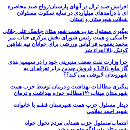
افزایش صید ترال در آبهای پارسیان/رواج صید محاصره
ای با درآمدهای میلیاردی در سایه سکوت مسئولان
شیلات شهرستان و استان
پیگیری مسئول حزب همت شهرستان جاسک علی جلالی
جاسکی و همت رئیس شورای بخش مرکزی جناب میر
محمد یعقوب فر لباس ورزشی برای جوانان تیم شاهین
کوئیک بالا اهداء شد
چرا وزارت نفت ضعف مدیریتی خود را در سهمیه بندی
گاز مایع LPG و فروش چندین برابر تعرفه ان به
شهروندان لاپوشی می کند؟؟
پیگیری مطالبات بهداشت و درمان توسط حزب همت
شهرستان میناب /۱۲مطالبه حوزه بهداشت و درمان
دیدار مسئول حزب همت شهرستان قشم با خانواده
شهید احمد سلامی
انتصاب/مسئول حزب همدلی مردم تحول خواه
شهرستان بندرلنگه منصوب شد