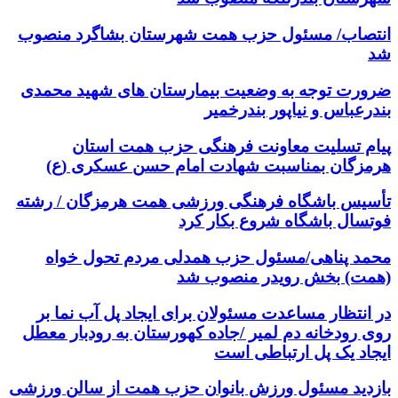
انتصاب/ مسئول حزب همت شهرستان بشاگرد منصوب
شد
ضرورت توجه به وضعیت بیمارستان های شهید محمدی
بندرعباس و نیاپور بندرخمیر
پیام تسلیت معاونت فرهنگی حزب همت استان
هرمزگان بمناسبت شهادت امام حسن عسکری (ع)
تأسیس باشگاه فرهنگی ورزشی همت هرمزگان / رشته
فوتسال باشگاه شروع بکار کرد
محمد پناهی/مسئول حزب همدلی مردم تحول خواه
(همت) بخش رویدر منصوب شد
در انتظار مساعدت مسئولان برای ایجاد پل آب نما بر
روی رودخانه دم لمیر /جاده کهورستان به رودبار معطل
ایجاد یک پل ارتباطی است
بازدید مسئول ورزش بانوان حزب همت از سالن ورزشی