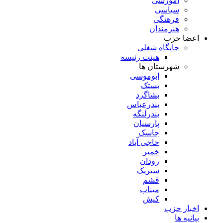
آموزشی
سیاسی
فرهنگی
هنرمندان
اعضا حزب
جایگاه شغلی
هیئت رئیسه
شهرستان ها
ابوموسی
بستک
بشاگرد
بندرعباس
بندرلنگه
پارسیان
جاسک
حاجی آباد
خمیر
رودان
سیریک
قشم
میناب
کیش
اخبار حزب
بیانیه ها