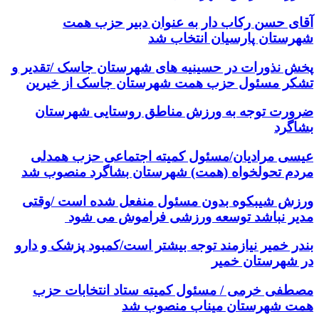
آقای حسن رکاب دار به عنوان دبیر حزب همت
شهرستان پارسیان انتخاب شد
پخش نذورات در حسینیه های شهرستان جاسک /تقدیر و
تشکر مسئول حزب همت شهرستان جاسک از خیرین
ضرورت توجه به ورزش مناطق روستایی شهرستان
بشاگرد
عیسی مرادیان/مسئول کمیته اجتماعی حزب همدلی
مردم تحولخواه (همت) شهرستان بشاگرد منصوب شد
ورزش شیبکوه بدون مسئول منفعل شده است /وقتی
مدیر نباشد توسعه ورزشی فراموش می شود
بندر خمیر نیازمند توجه بیشتر است/کمبود پزشک و دارو
در شهرستان خمیر
مصطفی خرمی / مسئول کمیته ستاد انتخابات حزب
همت شهرستان میناب منصوب شد