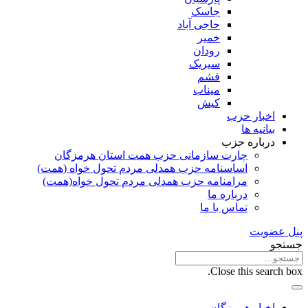
جاسک
حاجی آباد
خمیر
رودان
سیریک
قشم
میناب
کیش
اخبار حزب
بیانیه ها
درباره حزب
چارت سازمانی حزب همت استان هرمزگان
اساسنامه حزب همدلی مردم تحول خواه (همت)
مرامنامه حزب همدلی مردم تحول خواه(همت)
درباره ما
تماس با ما
پنل عضویت
جستجو
Close this search box.
اخبار هرمزگان