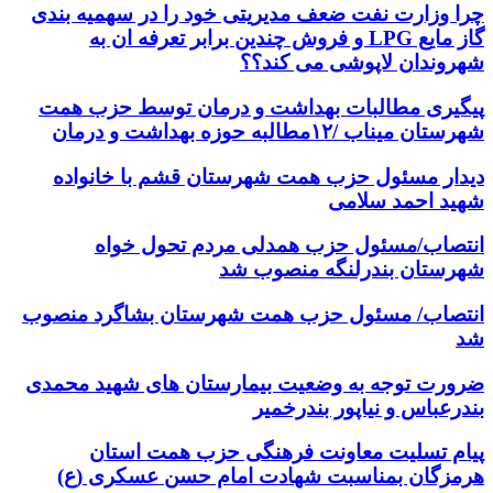
چرا وزارت نفت ضعف مدیریتی خود را در سهمیه بندی
گاز مایع LPG و فروش چندین برابر تعرفه ان به
شهروندان لاپوشی می کند؟؟
پیگیری مطالبات بهداشت و درمان توسط حزب همت
شهرستان میناب /۱۲مطالبه حوزه بهداشت و درمان
دیدار مسئول حزب همت شهرستان قشم با خانواده
شهید احمد سلامی
انتصاب/مسئول حزب همدلی مردم تحول خواه
شهرستان بندرلنگه منصوب شد
انتصاب/ مسئول حزب همت شهرستان بشاگرد منصوب
شد
ضرورت توجه به وضعیت بیمارستان های شهید محمدی
بندرعباس و نیاپور بندرخمیر
پیام تسلیت معاونت فرهنگی حزب همت استان
هرمزگان بمناسبت شهادت امام حسن عسکری (ع)