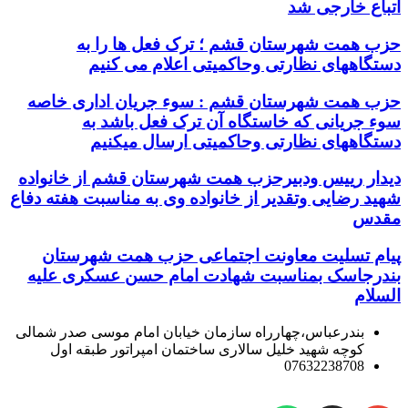
اتباع خارجی شد
حزب همت شهرستان قشم ؛ ترک فعل ها را به
دستگاههای نظارتی وحاکمیتی اعلام می کنیم
حزب همت شهرستان قشم : سوء جریان اداری خاصه
سوء جریانی که خاستگاه آن ترک فعل باشد به
دستگاههای نظارتی وحاکمیتی ارسال میکنیم
دیدار رییس ودبیرحزب همت شهرستان قشم از خانواده
شهید رضایی وتقدیر از خانواده وی به مناسبت هفته دفاع
مقدس
پیام تسلیت معاونت اجتماعی حزب همت شهرستان
بندرجاسک بمناسبت شهادت امام حسن عسکری علیه
السلام
بندرعباس،چهارراه سازمان خیابان امام موسی صدر شمالی
کوچه شهید خلیل سالاری ساختمان امپراتور طبقه اول
07632238708