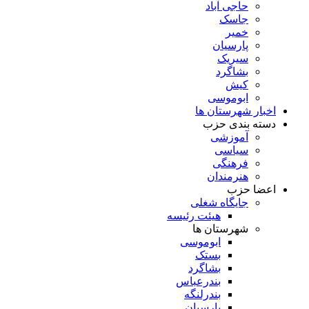
حاجی آباد
جاسک
خمیر
پارسیان
سیریک
بشاگرد
کیش
ابوموسی
اخبار شهرستان ها
دسته بندی حزب
آموزشی
سیاسی
فرهنگی
هنرمندان
اعضا حزب
جایگاه شغلی
هیئت رئیسه
شهرستان ها
ابوموسی
بستک
بشاگرد
بندرعباس
بندرلنگه
پارسیان