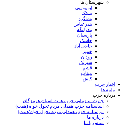
شهرستان ها
ابوموسی
بستک
بشاگرد
بندرعباس
بندرلنگه
پارسیان
جاسک
حاجی آباد
خمیر
رودان
سیریک
قشم
میناب
کیش
اخبار حزب
بیانیه ها
درباره حزب
چارت سازمانی حزب همت استان هرمزگان
اساسنامه حزب همدلی مردم تحول خواه (همت)
مرامنامه حزب همدلی مردم تحول خواه(همت)
درباره ما
تماس با ما