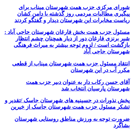
شورای مرکزی حزب همت شهرستان میناب برای
پیگیری مطالبات مردمی روز گذشته با دامن کشان
ریاست مخابرات این شهرستان دیدار و گفتگو کردند
مسئول حزب همت بخش فارغان شهرستان حاجی آباد :
شیر برنزی فارغان دور از دیار همچنان چشم انتظار
بازگشت است / لزوم توجه بیشتر به میراث فرهنگی
شهرستان حاجی آباد
انتقاد مسئول حزب همت شهرستان میناب از قطعی
مکرر آب در این شهرستان
آقای حسن رکاب دار به عنوان دبیر حزب همت
شهرستان پارسیان انتخاب شد
پخش نذورات در حسینیه های شهرستان جاسک /تقدیر و
تشکر مسئول حزب همت شهرستان جاسک از خیرین
ضرورت توجه به ورزش مناطق روستایی شهرستان
بشاگرد