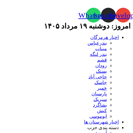
Whatsapp
Instagram
Envelo
امروز: دوشنبه ۱۹ مرداد ۱۴۰۵
اخبار هرمزگان
بندرعباس
میناب
بندر لنگه
قشم
رودان
بستک
حاجی آباد
جاسک
خمیر
پارسیان
سیریک
بشاگرد
کیش
ابوموسی
اخبار شهرستان ها
دسته بندی حزب