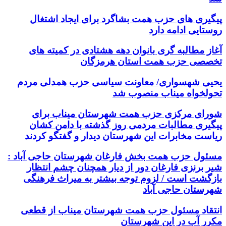
پیگیری های حزب همت بشاگرد برای ایجاد اشتغال
روستایی ادامه دارد
آغاز مطالبه گری بانوان دهه هشتادی در کمیته های
تخصصی حزب همت استان هرمزگان
یحیی شهسواری/ معاونت سیاسی حزب همدلی مردم
تحولخواه میناب منصوب شد
شورای مرکزی حزب همت شهرستان میناب برای
پیگیری مطالبات مردمی روز گذشته با دامن کشان
ریاست مخابرات این شهرستان دیدار و گفتگو کردند
مسئول حزب همت بخش فارغان شهرستان حاجی آباد :
شیر برنزی فارغان دور از دیار همچنان چشم انتظار
بازگشت است / لزوم توجه بیشتر به میراث فرهنگی
شهرستان حاجی آباد
انتقاد مسئول حزب همت شهرستان میناب از قطعی
مکرر آب در این شهرستان