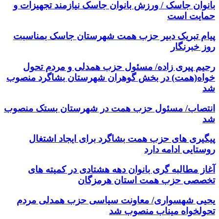
بانوان جاسک / ورزش بانوان جاسک نیازمند تجهیزات و
حمایت است
پیام تبریک دبیر حزب همت شهرستان جاسک بمناسبت
روز خبرنگار
رحیم پیری زاده/ مسئول حزب همدلی و مردم تحول
خواه(همت) در بخش گوهران شهرستان بشاگرد منصوب
شد
انتصاب/ مسئول حزب همت در شهرستان بستک منصوب
شد
پیگیری های حزب همت بشاگرد برای ایجاد اشتغال
روستایی ادامه دارد
آغاز مطالبه گری بانوان دهه هشتادی در کمیته های
تخصصی حزب همت استان هرمزگان
یحیی شهسواری/ معاونت سیاسی حزب همدلی مردم
تحولخواه میناب منصوب شد