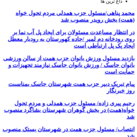
داغ ترین ها
محمد پناهی/مسئول حزب همدلی مردم تحول خواه
(همت) بخش رویدر منصوب شد
در انتظار مساعدت مسئولان برای ایجاد پل آب نما بر
روی رودخانه دم لمیر /جاده کهورستان به رودبار معطل
ایجاد یک پل ارتباطی است
بازدید مسئول ورزش بانوان حزب همت از سالن ورزشی
بانوان جاسک / ورزش بانوان جاسک نیازمند تجهیزات و
حمایت است
پیام تبریک دبیر حزب همت شهرستان جاسک بمناسبت
روز خبرنگار
رحیم پیری زاده/ مسئول حزب همدلی و مردم تحول
خواه(همت) در بخش گوهران شهرستان بشاگرد منصوب
شد
انتصاب/ مسئول حزب همت در شهرستان بستک منصوب
شد