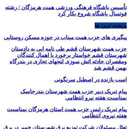
تأسیس باشگاه فرهنگی ورزشی همت هرمزگان / رشته
فوتسال باشگاه شروع بکار کرد
پربحث ترین ها
پیگیری های حزب همت میناب در حوزه مسکن روستایی
حزب همت شهرستان قشم طی نامه ایی به دادستان
شهرستان قشم خواستار برخورد با اهمال کنندگان
ومقصران حادثه اتش سوزی لنجهای تجاری در بندرگاه
بهمن قشم شد
اسب بازنده در اصطبل سرنگونی
پیام تبریک دبیر حزب همت شهرستان بندرجاسک
بمناسبت هفته نیرو انتظامی
پیام تبریک رئیس حزب همت استان هرمزگان بمناسبت
هفته نیروی انتظامی
تعلل مسئولان شرکت توزیع برق شهرستان خمیر در برق