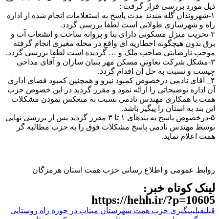
ذیل مورد بررسی قرار گرفت :
۱-شهروندان گله مندند مدت پاسخ به استعلامات انجام شده از اداره
راه و شهرسازی طولانی است لطفا بررسی گردد.
۲-تخریب منزل مسکونی دارای بنا و پروانه ساخت و انشعاب آب و
برق بدون هیچگونه اخطاریه ای واقع در محله مغیری انجام گرفته
موجب نارضایتی صاحب ملک و … گردیده است لطفا بررسی گردد.
۳-مشکل شرکت تعاونی مسکن مهر بنیان سازان و آقای مداحی
چیست و نسبت به حل آن اقدام گردد.
۴_ آقای نادمی درخصوص کمبود نیرو و همچنین کمبود فضای اداری
آن اداره توضیحاتی را ارائه نمود و مقرر گردید در این خصوص حزب
همت با همکاری مهندس نادمی نسبت به منعکس نمودن مشکلات
این بند به استان را پیگیر باشد.
۵-درخصوص پاسخ به بندهای ۱ تا ۳ مقرر گردید پس از بررسی نهایی
توسط مهندس نادمی پاسخ مشکلات فوق را به حزب مطالبه گر
همت اعلام نماید.
روابط عمومی و اطلاع رسانی حزب همت استان هرمزگان
لینک کوتاه خبر:
https://hehh.ir/?p=10605
قبلی
قبلی
پیگیری حزب همت شهرستان میناب در حوزه راه روستایی