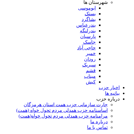
شهرستان ها
ابوموسی
بستک
بشاگرد
بندرعباس
بندرلنگه
پارسیان
جاسک
حاجی آباد
خمیر
رودان
سیریک
قشم
میناب
کیش
اخبار حزب
بیانیه ها
درباره حزب
چارت سازمانی حزب همت استان هرمزگان
اساسنامه حزب همدلی مردم تحول خواه (همت)
مرامنامه حزب همدلی مردم تحول خواه(همت)
درباره ما
تماس با ما