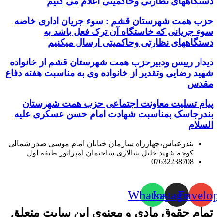
دستگاههای نظارتی وحاکمیتی اعلام می کنیم
حزب همت شهرستان قشم : سوء جریان اداری خاصه
سوء جریانی که خاستگاه آن ترک فعل باشد به
دستگاههای نظارتی وحاکمیتی ارسال میکنیم
دیدار رییس ودبیرحزب همت شهرستان قشم از خانواده
شهید رضایی وتقدیر از خانواده وی به مناسبت هفته دفاع
مقدس
پیام تسلیت معاونت اجتماعی حزب همت شهرستان
بندرجاسک بمناسبت شهادت امام حسن عسکری علیه
السلام
بندرعباس،چهارراه سازمان خیابان امام موسی صدر شمالی
کوچه شهید خلیل سالاری ساختمان امپراتور طبقه اول
07632238708
Whatsapp
Instagram
Envelo
تمام حقوق مادی و معنوی این سایت متعلق