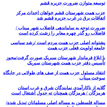
توسعه متوازن ضرورت جزیره قشم
حزب همت شهرستان قشم خواهان احداث مرکز
اتفاقات برق در غرب جزیره قشم شد
ضرورت توجه به ساماندهی فاضلاب شهر میناب /
فاضلاب رو گذر چهره معابر را زشت کرده است
پشتوانه اصلی حزب همت مردم است /رشد سیاسی
جامعه اولویت فعلی حزب همت
با ابلاغ فرماندار شهرستان سیریک صورت گرفت/مجوز
تأسیس دفتر حزب همت شهرستان سیریک
انتقاد مسئول حزب همت از صف های طولانی در جایگاه
سوخت میناب
گلایه از ناکارآمدی نمایندگان شرق و غرب استان
هرمزگان / هرمزگان همچنان ته جدول اشتغال است
مساله فلسطین به مساله اصلی مسلمانان تبدیل شده/