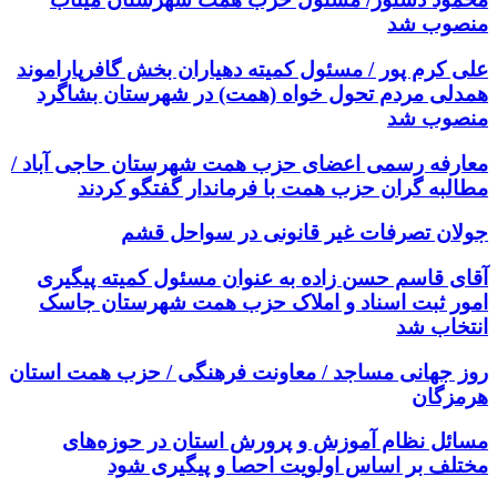
منصوب شد
علی کرم پور / مسئول کمیته دهیاران بخش گافرپاراموند
همدلی مردم تحول خواه (همت) در شهرستان بشاگرد
منصوب شد
معارفه رسمی اعضای حزب همت شهرستان حاجی آباد /
مطالبه گران حزب همت با فرماندار گفتگو کردند
جولان تصرفات غیر قانونی در سواحل قشم
آقای قاسم حسن زاده به عنوان مسئول کمیته پیگیری
امور ثبت اسناد و املاک حزب همت شهرستان جاسک
انتخاب شد
روز جهانی مساجد / معاونت فرهنگی / حزب همت استان
هرمزگان
مسائل نظام آموزش و پرورش استان در حوزه‌های
مختلف بر اساس اولویت احصا و پیگیری شود