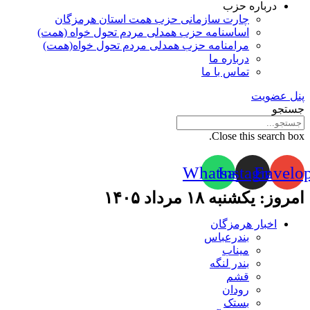
درباره حزب
چارت سازمانی حزب همت استان هرمزگان
اساسنامه حزب همدلی مردم تحول خواه (همت)
مرامنامه حزب همدلی مردم تحول خواه(همت)
درباره ما
تماس با ما
پنل عضویت
جستجو
Close this search box.
Whatsapp
Instagram
Envelo
امروز: یکشنبه ۱۸ مرداد ۱۴۰۵
اخبار هرمزگان
بندرعباس
میناب
بندر لنگه
قشم
رودان
بستک