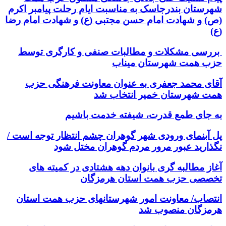
شهرستان بندرجاسک به مناسبت ایام رحلت پیامبر اکرم
(ص) و شهادت امام حسن مجتبی (ع) و شهادت امام رضا
(ع)
بررسی مشکلات و مطالبات صنفی و کارگری توسط
حزب همت شهرستان میناب
آقای محمد جعفری به عنوان معاونت فرهنگی حزب
همت شهرستان خمیر انتخاب شد
به جای طمع قدرت، شیفته خدمت باشیم
پل آبنمای ورودی شهر گوهران چشم انتظار توجه است /
نگذارید عبور مرور مردم گوهران مختل شود
آغاز مطالبه گری بانوان دهه هشتادی در کمیته های
تخصصی حزب همت استان هرمزگان
انتصاب/ معاونت امور شهرستانهای حزب همت استان
هرمزگان منصوب شد