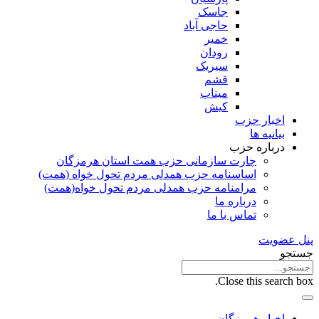
جاسک
حاجی آباد
خمیر
رودان
سیریک
قشم
میناب
کیش
اخبار حزب
بیانیه ها
درباره حزب
چارت سازمانی حزب همت استان هرمزگان
اساسنامه حزب همدلی مردم تحول خواه (همت)
مرامنامه حزب همدلی مردم تحول خواه(همت)
درباره ما
تماس با ما
پنل عضویت
جستجو
Close this search box.
اخبار هرمزگان