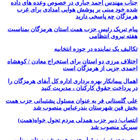
جناب مهندس احمد جباری در خصوص وعده های داده
شده خود مبنی بر پوشش هوایی امدادی برای غرب
هرمزگان چه پاسخی دارید
پیام تبریک رئیس حزب همت استان هرمزگان بمناسبت
هفته نیروی انتظامی
تکالیف یک نماینده در حوزه انتخابیه
اختلاف مرزی دو استان برای استخراج معادن / کوهشاه
احمدی جزیی از هرمزگان است
اهمال پیمانکار بهره برداری اداره کل آبفای هرمزگان را
در پرداخت حقوق کارکنان ، مدیریت کنید
علی گلستانی فر به عنوان مسئول پشتیبانی حزب همت
بخش فین شهرستان بندرعباس منصوب شد
انتصاب/ دبیر حزب همدلی مردم تحول خواه(همت)
سیریک منصوب شد
محمود دستور/ مسئول حزب همت شهرستان میناب