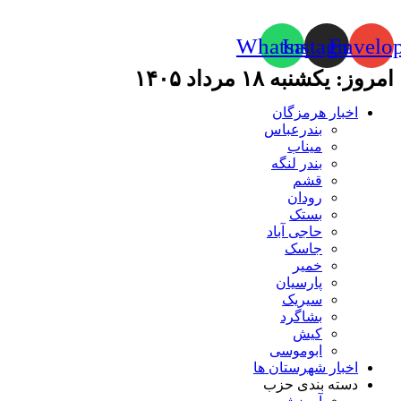
Whatsapp
Instagram
Envelo
امروز: یکشنبه ۱۸ مرداد ۱۴۰۵
اخبار هرمزگان
بندرعباس
میناب
بندر لنگه
قشم
رودان
بستک
حاجی آباد
جاسک
خمیر
پارسیان
سیریک
بشاگرد
کیش
ابوموسی
اخبار شهرستان ها
دسته بندی حزب