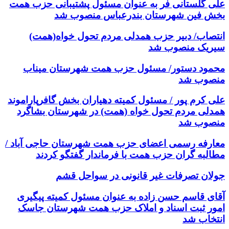
علی گلستانی فر به عنوان مسئول پشتیبانی حزب همت
بخش فین شهرستان بندرعباس منصوب شد
انتصاب/ دبیر حزب همدلی مردم تحول خواه(همت)
سیریک منصوب شد
محمود دستور/ مسئول حزب همت شهرستان میناب
منصوب شد
علی کرم پور / مسئول کمیته دهیاران بخش گافرپاراموند
همدلی مردم تحول خواه (همت) در شهرستان بشاگرد
منصوب شد
معارفه رسمی اعضای حزب همت شهرستان حاجی آباد /
مطالبه گران حزب همت با فرماندار گفتگو کردند
جولان تصرفات غیر قانونی در سواحل قشم
آقای قاسم حسن زاده به عنوان مسئول کمیته پیگیری
امور ثبت اسناد و املاک حزب همت شهرستان جاسک
انتخاب شد