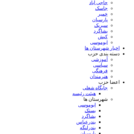
حاجی آباد
جاسک
خمیر
پارسیان
سیریک
بشاگرد
کیش
ابوموسی
اخبار شهرستان ها
دسته بندی حزب
آموزشی
سیاسی
فرهنگی
هنرمندان
اعضا حزب
جایگاه شغلی
هیئت رئیسه
شهرستان ها
ابوموسی
بستک
بشاگرد
بندرعباس
بندرلنگه
پارسیان