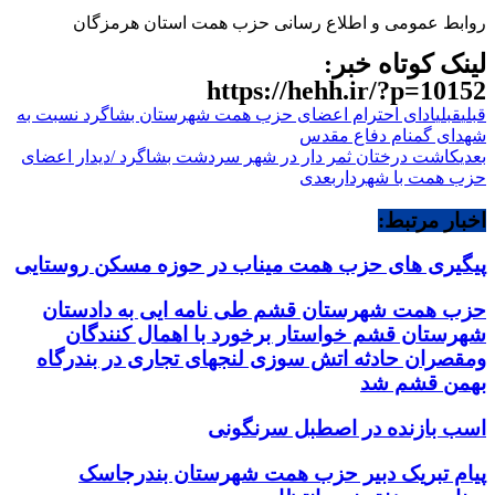
روابط عمومی و اطلاع رسانی حزب همت استان هرمزگان
لینک کوتاه خبر:
https://hehh.ir/?p=10152
قبلی
قبلی
ادای احترام اعضای حزب همت شهرستان بشاگرد نسبت به
شهدای گمنام دفاع مقدس
بعدی
کاشت درختان ثمر دار در شهر سردشت بشاگرد /دیدار اعضای
حزب همت با شهردار
بعدی
اخبار مرتبط:
پیگیری های حزب همت میناب در حوزه مسکن روستایی
حزب همت شهرستان قشم طی نامه ایی به دادستان
شهرستان قشم خواستار برخورد با اهمال کنندگان
ومقصران حادثه اتش سوزی لنجهای تجاری در بندرگاه
بهمن قشم شد
اسب بازنده در اصطبل سرنگونی
پیام تبریک دبیر حزب همت شهرستان بندرجاسک