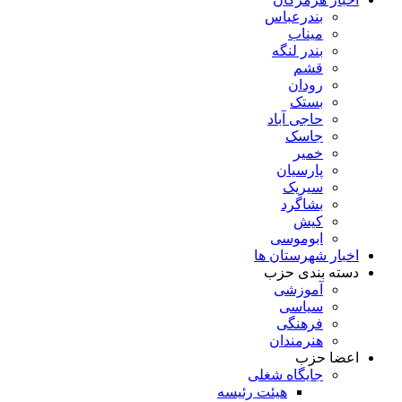
بندرعباس
میناب
بندر لنگه
قشم
رودان
بستک
حاجی آباد
جاسک
خمیر
پارسیان
سیریک
بشاگرد
کیش
ابوموسی
اخبار شهرستان ها
دسته بندی حزب
آموزشی
سیاسی
فرهنگی
هنرمندان
اعضا حزب
جایگاه شغلی
هیئت رئیسه