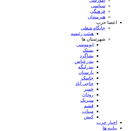
آموزشی
سیاسی
فرهنگی
هنرمندان
اعضا حزب
جایگاه شغلی
هیئت رئیسه
شهرستان ها
ابوموسی
بستک
بشاگرد
بندرعباس
بندرلنگه
پارسیان
جاسک
حاجی آباد
خمیر
رودان
سیریک
قشم
میناب
کیش
اخبار حزب
بیانیه ها