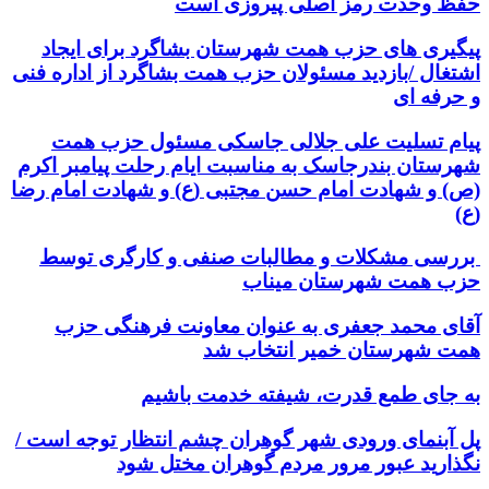
حفظ وحدت رمز اصلی پیروزی است
پیگیری های حزب همت شهرستان بشاگرد برای ایجاد
اشتغال /بازدید مسئولان حزب همت بشاگرد از اداره فنی
و حرفه ای
پیام تسلیت علی جلالی جاسکی مسئول حزب همت
شهرستان بندرجاسک به مناسبت ایام رحلت پیامبر اکرم
(ص) و شهادت امام حسن مجتبی (ع) و شهادت امام رضا
(ع)
بررسی مشکلات و مطالبات صنفی و کارگری توسط
حزب همت شهرستان میناب
آقای محمد جعفری به عنوان معاونت فرهنگی حزب
همت شهرستان خمیر انتخاب شد
به جای طمع قدرت، شیفته خدمت باشیم
پل آبنمای ورودی شهر گوهران چشم انتظار توجه است /
نگذارید عبور مرور مردم گوهران مختل شود