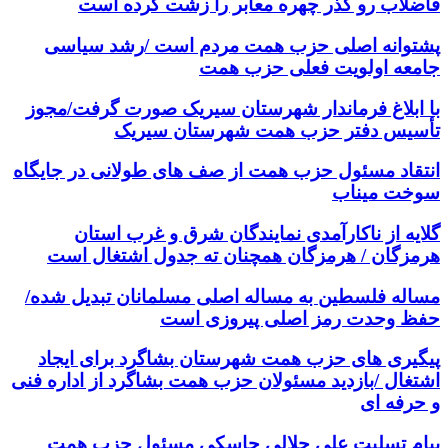
فاضلاب رو گذر چهره معابر را زشت کرده است
پشتوانه اصلی حزب همت مردم است /رشد سیاسی
جامعه اولویت فعلی حزب همت
با ابلاغ فرماندار شهرستان سیریک صورت گرفت/مجوز
تأسیس دفتر حزب همت شهرستان سیریک
انتقاد مسئول حزب همت از صف های طولانی در جایگاه
سوخت میناب
گلایه از ناکارآمدی نمایندگان شرق و غرب استان
هرمزگان / هرمزگان همچنان ته جدول اشتغال است
مساله فلسطین به مساله اصلی مسلمانان تبدیل شده/
حفظ وحدت رمز اصلی پیروزی است
پیگیری های حزب همت شهرستان بشاگرد برای ایجاد
اشتغال /بازدید مسئولان حزب همت بشاگرد از اداره فنی
و حرفه ای
پیام تسلیت علی جلالی جاسکی مسئول حزب همت