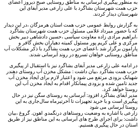
به منظور پیگیری آبرسانی به مناطق روستایی صبح دیروز اعضای
حزب همت شهرستان بشاگرد با علی زارعی مدیر آبفای این
شهرستان دیدار کردند.
به گزارش روابط عمومی حزب همت استان هرمزگان ،در این دیدار
که با حضور میرداد غلامی مسئول حزب همت شهرستان بشاگرد
،ابراهیم مرادی زاده معاونت سیاسی ،حسین دادشاهی دبیر بخش
مرکزی و علی کریم پور مسئول کمیته دهیاران بخش گافر و
پارامون برگزار شد ،اعضای حزب همت بشاگرد با ذکر مشکلات آب
مناطق روستایی خواهان تسریع در روند آبرسانی شدند.
در ادامه علی زارعی مدیر آبفای بشاگرد نیز با استقبال از پیگیری
حزب همت بشاگرد ،بیان داشت : مشکل مخزن آب روستای دهندر
شهبابک بزودی مرتفع می شود و اعتبار لازم برای ایجاد مخزن آب
جدید تامین شده و بزودی پیمانکار اقدام به ایجاد مخزن آب این
روستا خواهد کرد.
مدیر آبفای بشاگرد افزود: آبرسانی به روستای سگن نیز در حال
پیگیری است و با خرید تجهیزات تا آخرتیرماه سال‌جاری به این
روستا آبرسانی می شود
زارعی با اشاره به وضعیت روستاهای درنگمدو. اهون. گروغ ،بیان
داشت: برای اجرای طرح های آبرسانی به این مناطق نیز از طریق
استان در حال پیگیری هستیم.