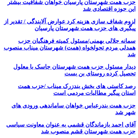
حزب همت شهرستان پارسیان خواهان شفافیت بیشتر
این حوزه اقتصادی شد
لزوم شفاف سازی هزینه کرد عوارض آلایندگی / تقدیر از
پیگیری های حزب همت شهرستان پارسیان
سمانه جلالی بهمنی/مسئول کمیته فرهنگیان حزب
همدلی مردم تحولخواه (همت) شهرستان میناب منصوب
شد
دیدار مسئول حزب همت شهرستان جاسک با معلول
تحصیل کرده روستای بن بست
رصد کاستی های بخش بندزرک میناب /حزب همت
استان پیگیر مطالبات مردمی است
حزب همت بندرعباس خواهان ساماندهی ورودی های
شهر شد
آقای احمد بازماندگان قشمی به عنوان معاونت سیاسی
حزب همت شهرستان قشم منصوب شد