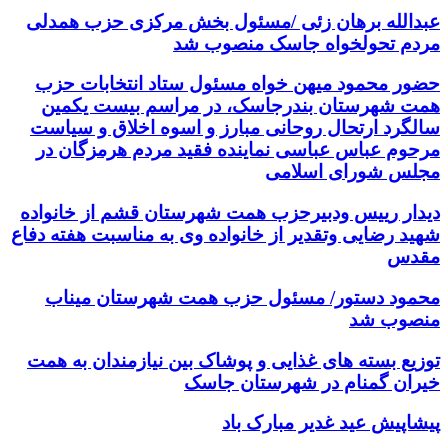
عبدالله برهان زئی /مسئول بخش مرکزی حزب همدلی
مردم تحولخواه جاسک منصوب شد
حضور محمود میهن خواه مسئول ستاد انتخابات حزب
همت شهرستان بندرجاسک، در مراسم بیست یکمین
سالگرد ارتحال روحانی مبارز و اسوه اخلاق و سیاست
مرحوم عباس عباسی نماینده فقید مردم هرمزگان در
مجلس شورای اسلامی
دیدار رییس ودبیرحزب همت شهرستان قشم از خانواده
شهید رضایی وتقدیر از خانواده وی به مناسبت هفته دفاع
مقدس
محمود دستور/ مسئول حزب همت شهرستان میناب
منصوب شد
توزیع بسته های غذایی و پوشاک بین نیازمندان به همت
خیران گمنام در شهرستان جاسک
پیشاپیش عید غدیر مبارک باد