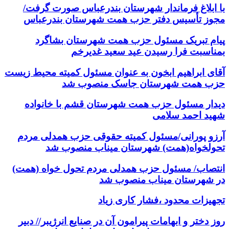
با ابلاغ فرماندار شهرستان بندرعباس صورت گرفت/
مجوز تأسیس دفتر حزب همت شهرستان بندرعباس
پیام تبریک مسئول حزب همت شهرستان بشاگرد
بمناسبت فرا رسیدن عید سعید غدیرخم
آقای ابراهیم ابخون به عنوان مسئول کمیته محیط زیست
حزب همت شهرستان جاسک منصوب شد
دیدار مسئول حزب همت شهرستان قشم با خانواده
شهید احمد سلامی
آرزو پورانی/مسئول کمیته حقوقی حزب همدلی مردم
تحولخواه(همت) شهرستان میناب منصوب شد
انتصاب/ مسئول حزب همدلی مردم تحول خواه (همت)
در شهرستان میناب منصوب شد
تجهیزات محدود ،فشار کاری زیاد
روز دختر و ابهامات پیرامون آن در صنایع انرژیبر// دبیر