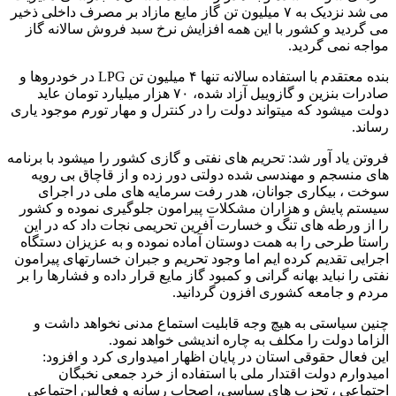
می شد نزدیک به ۷ میلیون تن گاز مایع مازاد بر مصرف داخلی ذخیر
می گردید و کشور با این همه افزایش نرخ سبد فروش سالانه گاز
مواجه نمی گردید.
بنده معتقدم با استفاده سالانه تنها ۴ میلیون تن LPG در خودروها و
صادرات بنزین و گازوییل آزاد شده، ۷۰ هزار میلیارد تومان عاید
دولت میشود که میتواند دولت را در کنترل و مهار تورم موجود یاری
رساند.
فروتن یاد آور شد: تحریم های نفتی و گازی کشور را میشود با برنامه
های منسجم و مهندسی شده دولتی دور زده و از قاچاق بی رویه
سوخت ، بیکاری جوانان، هدر رفت سرمایه های ملی در اجرای
سیستم پایش و هزاران مشکلات پیرامون جلوگیری نموده و کشور
را از ورطه های تنگ و خسارت آفرین تحریمی نجات داد که در این
راستا طرحی را به همت دوستان آماده نموده و به عزیزان دستگاه
اجرایی تقدیم کرده ایم اما وجود تحریم و جبران خسارتهای پیرامون
نفتی را نباید بهانه گرانی و کمبود گاز مایع قرار داده و فشارها را بر
مردم و جامعه کشوری افزون گردانید.
چنین سیاستی به هیچ وجه قابلیت استماع مدنی نخواهد داشت و
الزاما دولت را مکلف به چاره اندیشی خواهد نمود.
این فعال حقوقی استان در پایان اظهار امیدواری کرد و افزود:
امیدوارم دولت اقتدار ملی با استفاده از خرد جمعی نخبگان
اجتماعی ، تحزب های سیاسی، اصحاب رسانه و فعالین اجتماعی