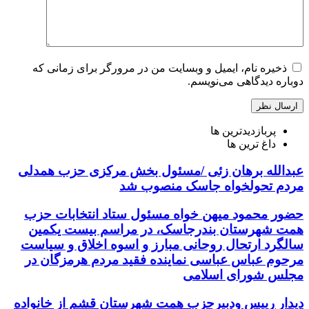
ذخیره نام، ایمیل و وبسایت من در مرورگر برای زمانی که
دوباره دیدگاهی می‌نویسم.
پربازدیدترین ها
داغ ترین ها
عبدالله برهان زئی /مسئول بخش مرکزی حزب همدلی
مردم تحولخواه جاسک منصوب شد
حضور محمود میهن خواه مسئول ستاد انتخابات حزب
همت شهرستان بندرجاسک، در مراسم بیست یکمین
سالگرد ارتحال روحانی مبارز و اسوه اخلاق و سیاست
مرحوم عباس عباسی نماینده فقید مردم هرمزگان در
مجلس شورای اسلامی
دیدار رییس ودبیرحزب همت شهرستان قشم از خانواده