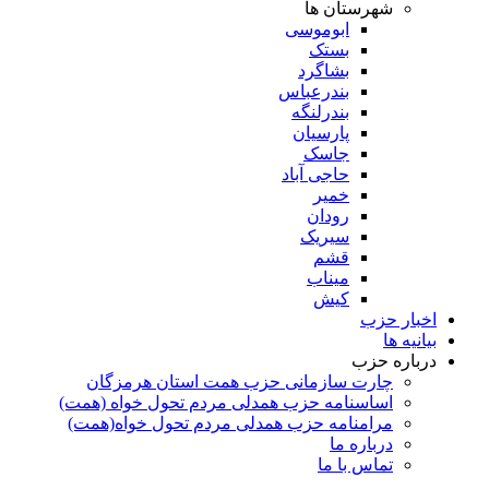
شهرستان ها
ابوموسی
بستک
بشاگرد
بندرعباس
بندرلنگه
پارسیان
جاسک
حاجی آباد
خمیر
رودان
سیریک
قشم
میناب
کیش
اخبار حزب
بیانیه ها
درباره حزب
چارت سازمانی حزب همت استان هرمزگان
اساسنامه حزب همدلی مردم تحول خواه (همت)
مرامنامه حزب همدلی مردم تحول خواه(همت)
درباره ما
تماس با ما