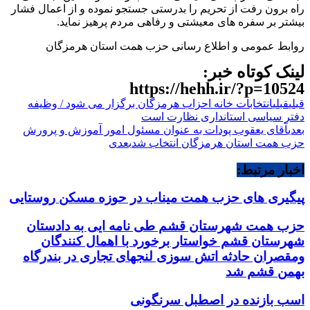
راه برون رفت از تحریم را بدرستی جستجو نموده و از اعمال فشار
بیشتر بر سفره های معیشتی و رفاهی مردم پرهیز نماید.
روابط عمومی و اطلاع رسانی حزب همت استان هرمزگان
لینک کوتاه خبر:
https://hehh.ir/?p=10524
قبلی
قبلی
انتخابات خانه احزاب هرمزگان برگزار می شود / وظیفه
دفتر سیاسی استانداری نظارت است
بعدی
آقای یعقوب پودات به عنوان مسئول امور آموزش و پرورش
حزب همت استان هرمزگان انتخاب شد
بعدی
اخبار مرتبط:
پیگیری های حزب همت میناب در حوزه مسکن روستایی
حزب همت شهرستان قشم طی نامه ایی به دادستان
شهرستان قشم خواستار برخورد با اهمال کنندگان
ومقصران حادثه اتش سوزی لنجهای تجاری در بندرگاه
بهمن قشم شد
اسب بازنده در اصطبل سرنگونی