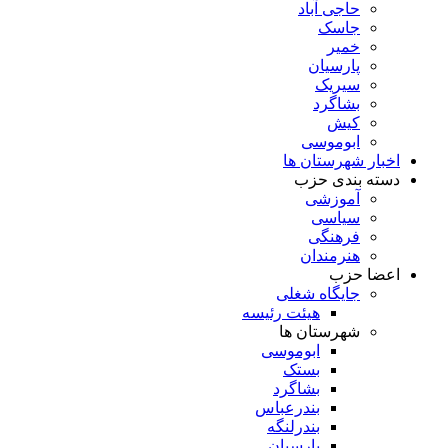
حاجی آباد
جاسک
خمیر
پارسیان
سیریک
بشاگرد
کیش
ابوموسی
اخبار شهرستان ها
دسته بندی حزب
آموزشی
سیاسی
فرهنگی
هنرمندان
اعضا حزب
جایگاه شغلی
هیئت رئیسه
شهرستان ها
ابوموسی
بستک
بشاگرد
بندرعباس
بندرلنگه
پارسیان