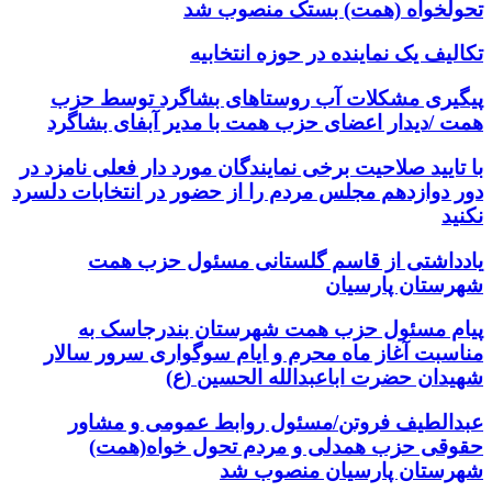
تحولخواه (همت) بستک منصوب شد
تکالیف یک نماینده در حوزه انتخابیه
پیگیری مشکلات آب روستاهای بشاگرد توسط حزب
همت /دیدار اعضای حزب همت با مدیر آبفای بشاگرد
با تایید صلاحیت برخی نمایندگان مورد دار فعلی نامزد در
دور دوازدهم مجلس مردم را از حضور در انتخابات دلسرد
نکنید
یادداشتی از قاسم گلستانی مسئول حزب همت
شهرستان پارسیان
پیام مسئول حزب همت شهرستان بندرجاسک به
مناسبت آغاز ماه محرم و ایام سوگواری سرور سالار
شهیدان حضرت اباعبدالله الحسین (ع)
عبدالطیف فروتن/مسئول روابط عمومی و مشاور
حقوقی حزب همدلی و مردم تحول خواه(همت)
شهرستان پارسیان منصوب شد