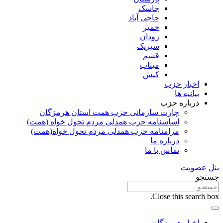
جاسک
حاجی آباد
خمیر
رودان
سیریک
قشم
میناب
کیش
اخبار حزب
بیانیه ها
درباره حزب
چارت سازمانی حزب همت استان هرمزگان
اساسنامه حزب همدلی مردم تحول خواه (همت)
مرامنامه حزب همدلی مردم تحول خواه(همت)
درباره ما
تماس با ما
پنل عضویت
جستجو
Close this search box.
اخبار هرمزگان