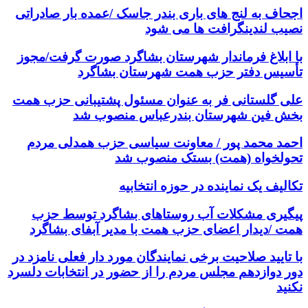
اجحاف به لنج های باری بندر جاسک /عمده بار صادراتی
نصیب لندینگرافت ها می شود
با ابلاغ فرماندار شهرستان بشاگرد صورت گرفت/مجوز
تأسیس دفتر حزب همت شهرستان بشاگرد
علی گلستانی فر به عنوان مسئول پشتیبانی حزب همت
بخش فین شهرستان بندرعباس منصوب شد
احمد محمد پور / معاونت سیاسی حزب همدلی مردم
تحولخواه (همت) بستک منصوب شد
تکالیف یک نماینده در حوزه انتخابیه
پیگیری مشکلات آب روستاهای بشاگرد توسط حزب
همت /دیدار اعضای حزب همت با مدیر آبفای بشاگرد
با تایید صلاحیت برخی نمایندگان مورد دار فعلی نامزد در
دور دوازدهم مجلس مردم را از حضور در انتخابات دلسرد
نکنید