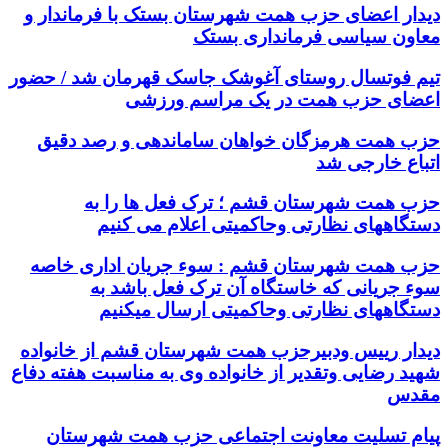
دیدار اعضای حزب همت شهرستان بستک با فرماندار و
معاون سیاسی فرمانداری بستک
تیم فوتسال روستای آغوشک جاسک قهرمان شد / حضور
اعضای حزب همت در یک مراسم ورزشی
حزب همت هرمزگان خواهان ساماندهی و رصد دقیق
اتباع خارجی شد
حزب همت شهرستان قشم ؛ ترک فعل ها را به
دستگاههای نظارتی وحاکمیتی اعلام می کنیم
حزب همت شهرستان قشم : سوء جریان اداری خاصه
سوء جریانی که خاستگاه آن ترک فعل باشد به
دستگاههای نظارتی وحاکمیتی ارسال میکنیم
دیدار رییس ودبیرحزب همت شهرستان قشم از خانواده
شهید رضایی وتقدیر از خانواده وی به مناسبت هفته دفاع
مقدس
پیام تسلیت معاونت اجتماعی حزب همت شهرستان