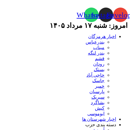
Whatsapp
Instagram
Envelo
امروز: شنبه ۱۷ مرداد ۱۴۰۵
اخبار هرمزگان
بندرعباس
میناب
بندر لنگه
قشم
رودان
بستک
حاجی آباد
جاسک
خمیر
پارسیان
سیریک
بشاگرد
کیش
ابوموسی
اخبار شهرستان ها
دسته بندی حزب