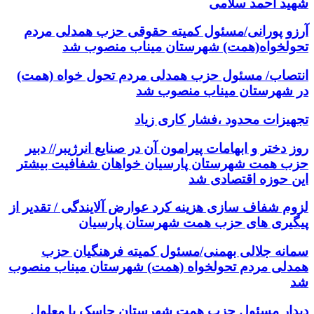
شهید احمد سلامی
آرزو پورانی/مسئول کمیته حقوقی حزب همدلی مردم
تحولخواه(همت) شهرستان میناب منصوب شد
انتصاب/ مسئول حزب همدلی مردم تحول خواه (همت)
در شهرستان میناب منصوب شد
تجهیزات محدود ،فشار کاری زیاد
روز دختر و ابهامات پیرامون آن در صنایع انرژیبر// دبیر
حزب همت شهرستان پارسیان خواهان شفافیت بیشتر
این حوزه اقتصادی شد
لزوم شفاف سازی هزینه کرد عوارض آلایندگی / تقدیر از
پیگیری های حزب همت شهرستان پارسیان
سمانه جلالی بهمنی/مسئول کمیته فرهنگیان حزب
همدلی مردم تحولخواه (همت) شهرستان میناب منصوب
شد
دیدار مسئول حزب همت شهرستان جاسک با معلول