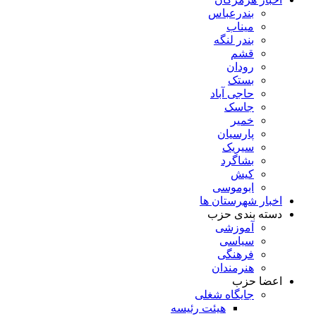
بندرعباس
میناب
بندر لنگه
قشم
رودان
بستک
حاجی آباد
جاسک
خمیر
پارسیان
سیریک
بشاگرد
کیش
ابوموسی
اخبار شهرستان ها
دسته بندی حزب
آموزشی
سیاسی
فرهنگی
هنرمندان
اعضا حزب
جایگاه شغلی
هیئت رئیسه