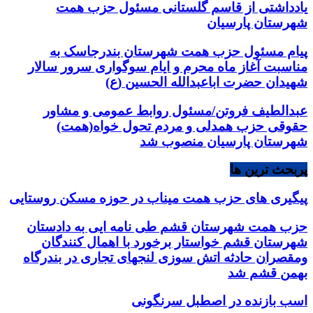
یادداشتی از قاسم گلستانی مسئول حزب همت
شهرستان پارسیان
پیام مسئول حزب همت شهرستان بندرجاسک به
مناسبت آغاز ماه محرم و ایام سوگواری سرور سالار
شهیدان حضرت اباعبدالله الحسین (ع)
عبدالطیف فروتن/مسئول روابط عمومی و مشاور
حقوقی حزب همدلی و مردم تحول خواه(همت)
شهرستان پارسیان منصوب شد
پربحث ترین ها
پیگیری های حزب همت میناب در حوزه مسکن روستایی
حزب همت شهرستان قشم طی نامه ایی به دادستان
شهرستان قشم خواستار برخورد با اهمال کنندگان
ومقصران حادثه اتش سوزی لنجهای تجاری در بندرگاه
بهمن قشم شد
اسب بازنده در اصطبل سرنگونی