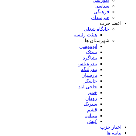
آموزشی
سیاسی
فرهنگی
هنرمندان
اعضا حزب
جایگاه شغلی
هیئت رئیسه
شهرستان ها
ابوموسی
بستک
بشاگرد
بندرعباس
بندرلنگه
پارسیان
جاسک
حاجی آباد
خمیر
رودان
سیریک
قشم
میناب
کیش
اخبار حزب
بیانیه ها