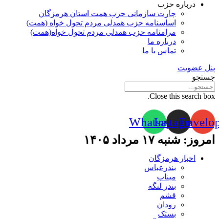
درباره حزب
چارت سازمانی حزب همت استان هرمزگان
اساسنامه حزب همدلی مردم تحول خواه (همت)
مرامنامه حزب همدلی مردم تحول خواه(همت)
درباره ما
تماس با ما
پنل عضویت
جستجو
Close this search box.
Whatsapp
Instagram
Envelo
امروز: شنبه ۱۷ مرداد ۱۴۰۵
اخبار هرمزگان
بندرعباس
میناب
بندر لنگه
قشم
رودان
بستک