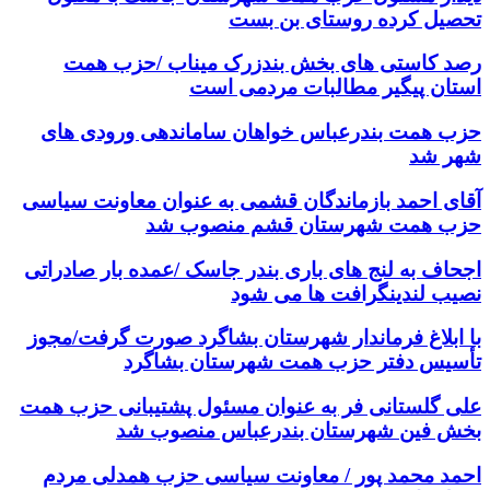
تحصیل کرده روستای بن بست
رصد کاستی های بخش بندزرک میناب /حزب همت
استان پیگیر مطالبات مردمی است
حزب همت بندرعباس خواهان ساماندهی ورودی های
شهر شد
آقای احمد بازماندگان قشمی به عنوان معاونت سیاسی
حزب همت شهرستان قشم منصوب شد
اجحاف به لنج های باری بندر جاسک /عمده بار صادراتی
نصیب لندینگرافت ها می شود
با ابلاغ فرماندار شهرستان بشاگرد صورت گرفت/مجوز
تأسیس دفتر حزب همت شهرستان بشاگرد
علی گلستانی فر به عنوان مسئول پشتیبانی حزب همت
بخش فین شهرستان بندرعباس منصوب شد
احمد محمد پور / معاونت سیاسی حزب همدلی مردم